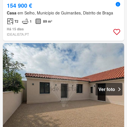
154 900 €
Casa
em Selho, Município de Guimarães, Distrito de Braga
T2
1
89 m²
Há 15 dias
IDEALISTA.PT
Ver foto