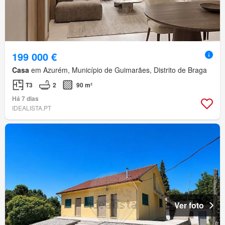
199 000 €
Casa
em Azurém, Município de Guimarães, Distrito de Braga
T3
2
90 m²
Há 7 dias
IDEALISTA.PT
Ver foto