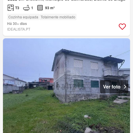
T3
1
93 m²
Cozinha equipada
Totalmente mobiliado
Há 30+ dias
IDEALISTA.PT
Ver foto