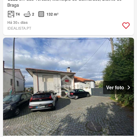
Braga
T4
2
132 m²
Há 30+ dias
IDEALISTA.PT
Ver foto