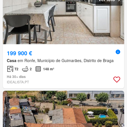
199 900 €
Casa
em Ronfe, Município de Guimarães, Distrito de Braga
T2
2
148 m²
Há 30+ dias
IDEALISTA.PT