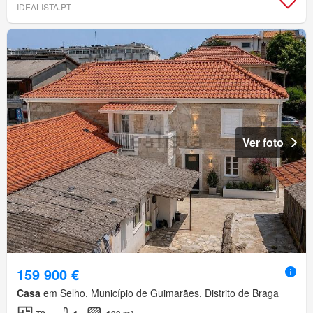
IDEALISTA.PT
Ver foto
159 900 €
Casa
em Selho, Município de Guimarães, Distrito de Braga