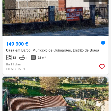
149 900 €
Casa
em Barco, Município de Guimarães, Distrito de Braga
T2
1
92 m²
Há 11 dias
IDEALISTA.PT