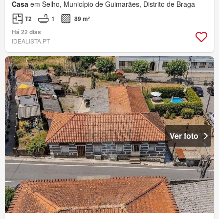
Casa
em Selho, Município de Guimarães, Distrito de Braga
T2
1
89 m²
Há 22 dias
IDEALISTA.PT
Ver foto