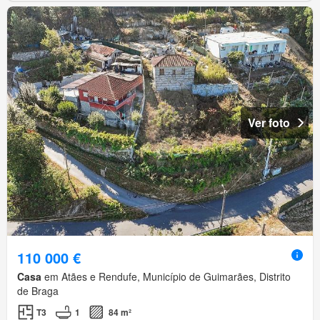
Ver foto
110 000 €
Casa
em Atães e Rendufe, Município de Guimarães, Distrito
de Braga
T3
1
84 m²