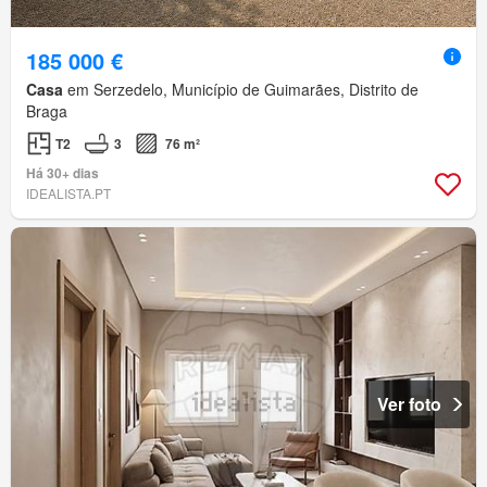
185 000 €
Casa
em Serzedelo, Município de Guimarães, Distrito de
Braga
T2
3
76 m²
Há 30+ dias
IDEALISTA.PT
Ver foto