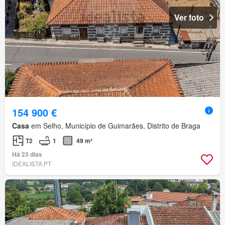
Ver foto
154 900 €
Casa
em Selho, Município de Guimarães, Distrito de Braga
T2
1
49 m²
Há 23 dias
IDEALISTA.PT