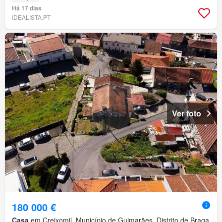
Há 17 dias
IDEALISTA.PT
Ver foto
180 000 €
Casa
em Creixomil, Município de Guimarães, Distrito de Braga