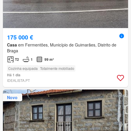
175 000 €
Casa
em Fermentões, Município de Guimarães, Distrito de
Braga
T2
1
99 m²
Cozinha equipada
Totalmente mobiliado
Há 1 dia
IDEALISTA.PT
Novo