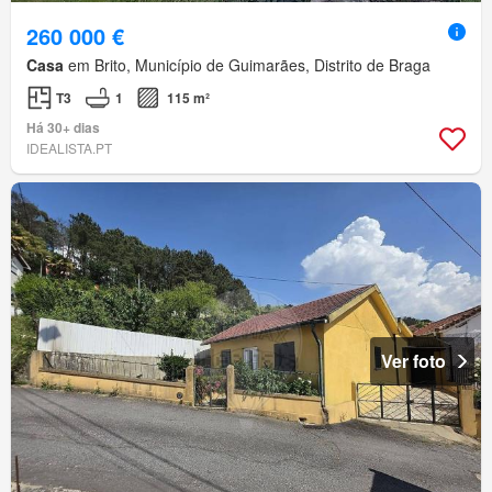
260 000 €
Casa
em Brito, Município de Guimarães, Distrito de Braga
T3
1
115 m²
Há 30+ dias
IDEALISTA.PT
Ver foto