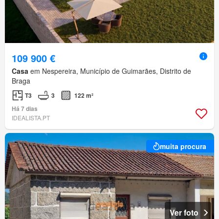
109 900 €
Casa
em Nespereira, Município de Guimarães, Distrito de
Braga
T3
3
122 m²
Há 7 dias
IDEALISTA.PT
muita procura
Ver foto