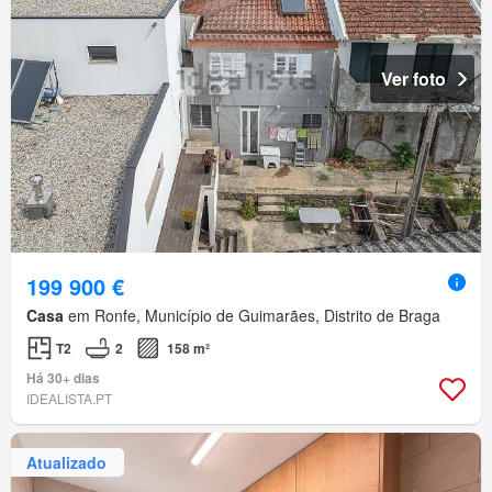
Ver foto
199 900 €
Casa
em Ronfe, Município de Guimarães, Distrito de Braga
T2
2
158 m²
Há 30+ dias
IDEALISTA.PT
Atualizado