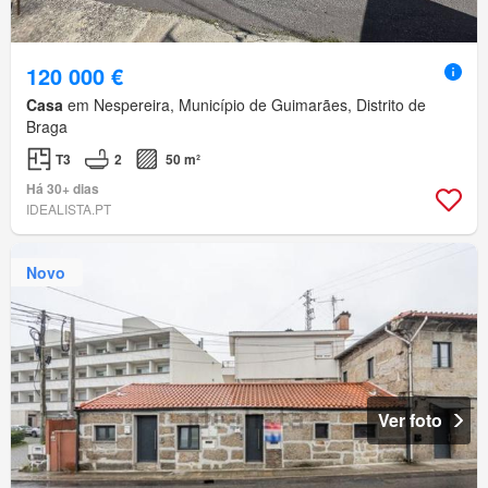
120 000 €
Casa
em Nespereira, Município de Guimarães, Distrito de
Braga
T3
2
50 m²
Há 30+ dias
IDEALISTA.PT
Novo
Ver foto