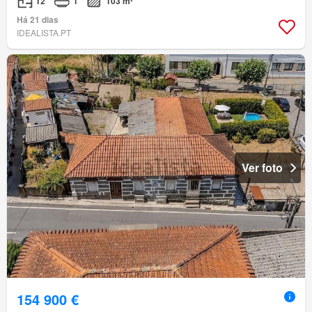
T2
1
103 m²
Há 21 dias
IDEALISTA.PT
Ver foto
154 900 €