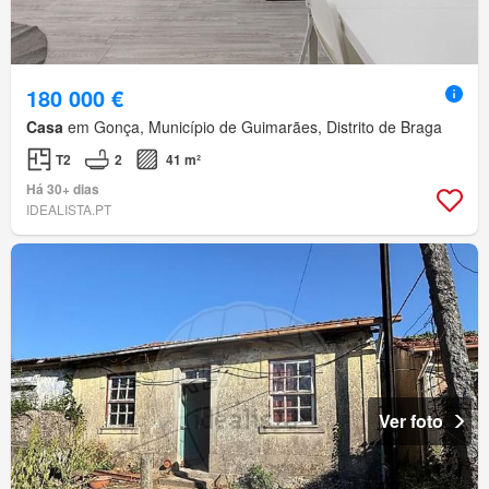
180 000 €
Casa
em Gonça, Município de Guimarães, Distrito de Braga
T2
2
41 m²
Há 30+ dias
IDEALISTA.PT
Ver foto