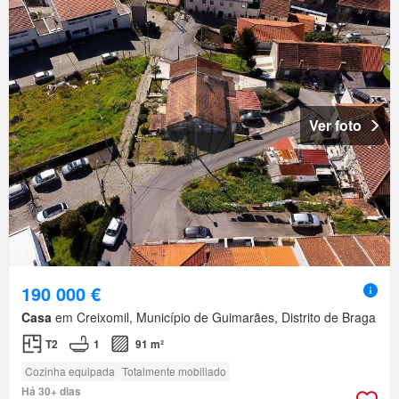
Ver foto
190 000 €
Casa
em Creixomil, Município de Guimarães, Distrito de Braga
T2
1
91 m²
Cozinha equipada
Totalmente mobiliado
Há 30+ dias