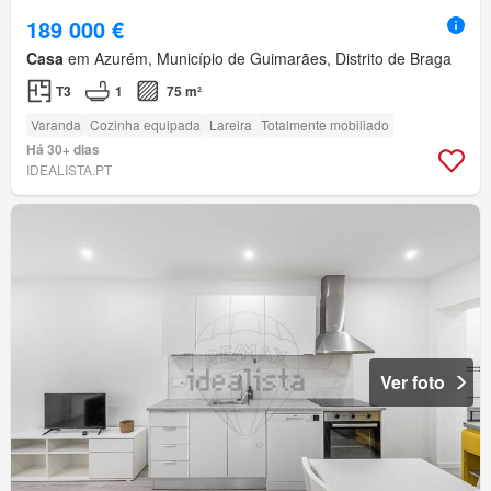
189 000 €
Casa
em Azurém, Município de Guimarães, Distrito de Braga
T3
1
75 m²
Varanda
Cozinha equipada
Lareira
Totalmente mobiliado
Há 30+ dias
IDEALISTA.PT
Ver foto