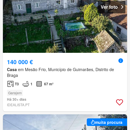
Ver foto
140 000 €
Casa
em Mesão Frio, Município de Guimarães, Distrito de
Braga
T3
1
67 m²
Garajem
Há 30+ dias
IDEALISTA.PT
muita procura