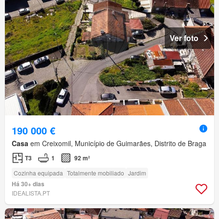
Ver foto
190 000 €
Casa
em Creixomil, Município de Guimarães, Distrito de Braga
T3
1
92 m²
Cozinha equipada
Totalmente mobiliado
Jardim
Há 30+ dias
IDEALISTA.PT