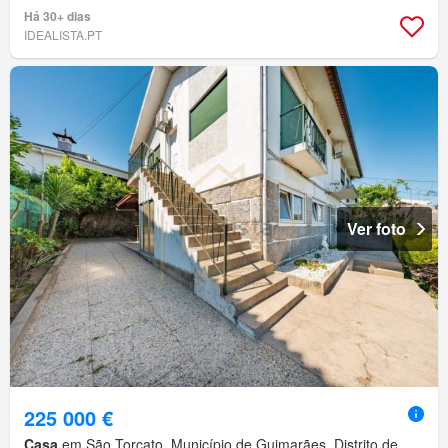
Há 30+ dias
IDEALISTA.PT
Ver foto
225 000 €
Casa
em São Torcato, Município de Guimarães, Distrito de