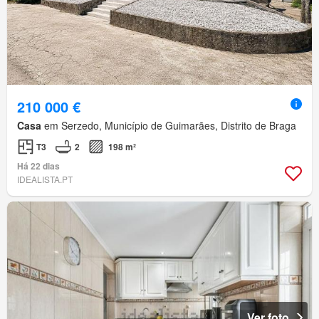
210 000 €
Casa
em Serzedo, Município de Guimarães, Distrito de Braga
T3
2
198 m²
Há 22 dias
IDEALISTA.PT
Ver foto