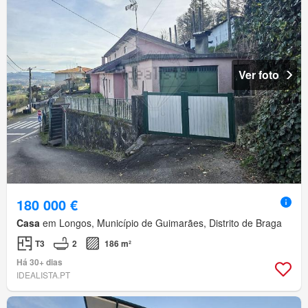
Ver foto
180 000 €
Casa
em Longos, Município de Guimarães, Distrito de Braga
T3
2
186 m²
Há 30+ dias
IDEALISTA.PT