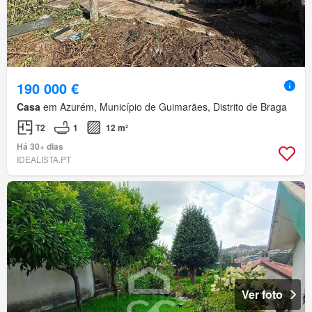
190 000 €
Casa
em Azurém, Município de Guimarães, Distrito de Braga
T2
1
12 m²
Há 30+ dias
IDEALISTA.PT
Ver foto