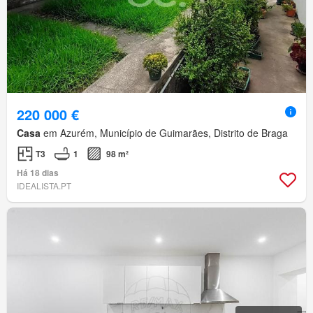
220 000 €
Casa
em Azurém, Município de Guimarães, Distrito de Braga
T3
1
98 m²
Há 18 dias
IDEALISTA.PT