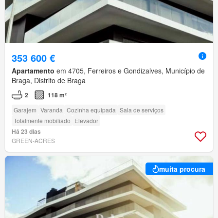
353 600 €
Apartamento
em 4705, Ferreiros e Gondizalves, Município de
Braga, Distrito de Braga
2
118 m²
Garajem
Varanda
Cozinha equipada
Sala de serviços
Totalmente mobiliado
Elevador
Há 23 dias
GREEN-ACRES
muita procura