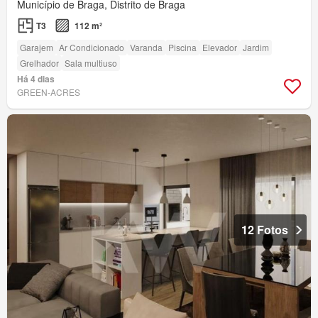
Município de Braga, Distrito de Braga
T3
112 m²
Garajem
Ar Condicionado
Varanda
Piscina
Elevador
Jardim
Grelhador
Sala multiuso
Há 4 dias
GREEN-ACRES
12 Fotos