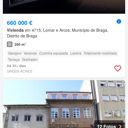
660 000 €
Vivienda
em 4715, Lomar e Arcos, Município de Braga,
Distrito de Braga
260 m²
Garajem
Varanda
Cozinha equipada
Lareira
Totalmente mobiliado
Terraço
Grelhador
Há 30+ dias
GREEN-ACRES
12 Fotos