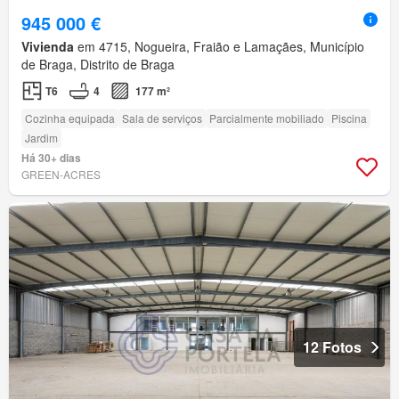
945 000 €
Vivienda
em 4715, Nogueira, Fraião e Lamaçães, Município
de Braga, Distrito de Braga
T6
4
177 m²
Cozinha equipada
Sala de serviços
Parcialmente mobiliado
Piscina
Jardim
Há 30+ dias
GREEN-ACRES
12 Fotos