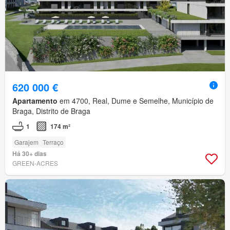
620 000 €
Apartamento
em 4700, Real, Dume e Semelhe, Município de
Braga, Distrito de Braga
1
174 m²
Garajem
Terraço
Há 30+ dias
GREEN-ACRES