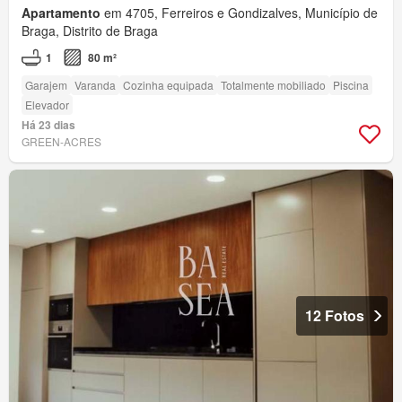
Apartamento
em 4705, Ferreiros e Gondizalves, Município de
Braga, Distrito de Braga
1
80 m²
Garajem
Varanda
Cozinha equipada
Totalmente mobiliado
Piscina
Elevador
Há 23 dias
GREEN-ACRES
12 Fotos