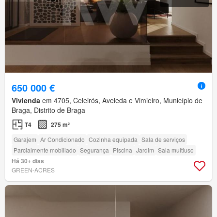
650 000 €
Vivienda
em 4705, Celeirós, Aveleda e Vimieiro, Município de
Braga, Distrito de Braga
T4
275 m²
Garajem
Ar Condicionado
Cozinha equipada
Sala de serviços
Parcialmente mobiliado
Segurança
Piscina
Jardim
Sala multiuso
Há 30+ dias
GREEN-ACRES