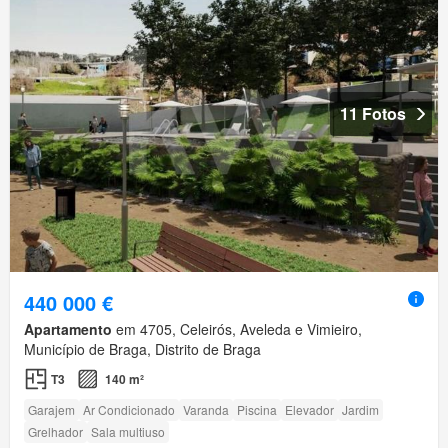
11 Fotos
440 000 €
Apartamento
em 4705, Celeirós, Aveleda e Vimieiro,
Município de Braga, Distrito de Braga
T3
140 m²
Garajem
Ar Condicionado
Varanda
Piscina
Elevador
Jardim
Grelhador
Sala multiuso