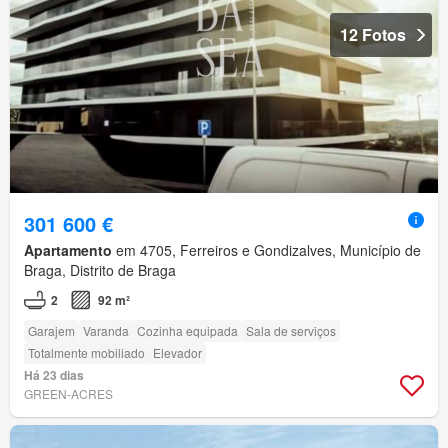
12 Fotos
301 600 €
Apartamento
em 4705, Ferreiros e Gondizalves, Município de
Braga, Distrito de Braga
2
92 m²
Garajem
Varanda
Cozinha equipada
Sala de serviços
Totalmente mobiliado
Elevador
Há 23 dias
GREEN-ACRES