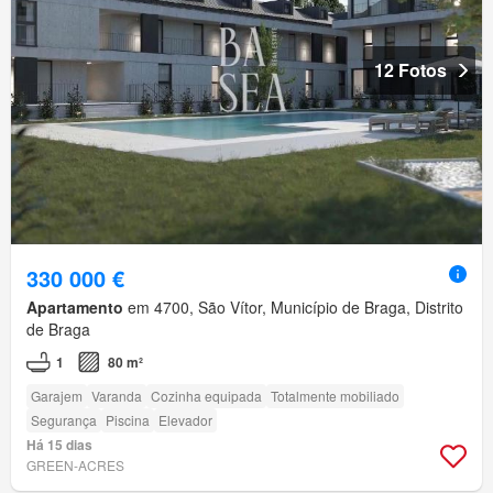
12 Fotos
330 000 €
Apartamento
em 4700, São Vítor, Município de Braga, Distrito
de Braga
1
80 m²
Garajem
Varanda
Cozinha equipada
Totalmente mobiliado
Segurança
Piscina
Elevador
Há 15 dias
GREEN-ACRES