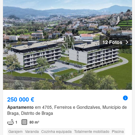
12 Fotos
250 000 €
Apartamento
em 4705, Ferreiros e Gondizalves, Município de
Braga, Distrito de Braga
1
80 m²
Garajem
Varanda
Cozinha equipada
Totalmente mobiliado
Piscina