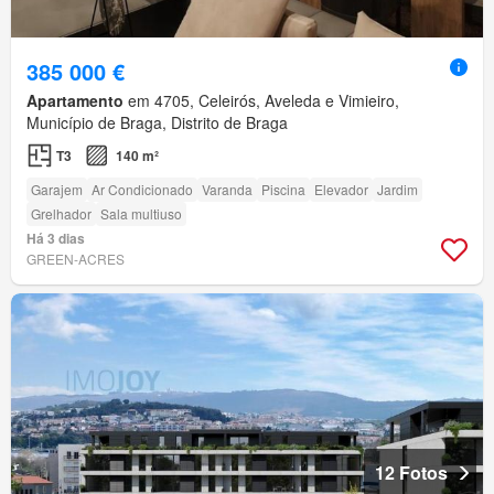
385 000 €
Apartamento
em 4705, Celeirós, Aveleda e Vimieiro,
Município de Braga, Distrito de Braga
T3
140 m²
Garajem
Ar Condicionado
Varanda
Piscina
Elevador
Jardim
Grelhador
Sala multiuso
Há 3 dias
GREEN-ACRES
12 Fotos