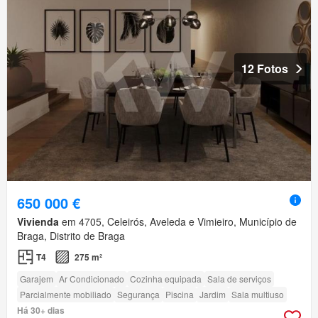
12 Fotos
650 000 €
Vivienda
em 4705, Celeirós, Aveleda e Vimieiro, Município de
Braga, Distrito de Braga
T4
275 m²
Garajem
Ar Condicionado
Cozinha equipada
Sala de serviços
Parcialmente mobiliado
Segurança
Piscina
Jardim
Sala multiuso
Há 30+ dias