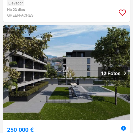
Elevador
Há 23 dias
GREEN-ACRES
12 Fotos
250 000 €