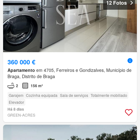
12 Fotos
360 000 €
Apartamento
em 4705, Ferreiros e Gondizalves, Município de
Braga, Distrito de Braga
2
156 m²
Garajem
Cozinha equipada
Sala de serviços
Totalmente mobiliado
Elevador
Há 8 dias
GREEN-ACRES