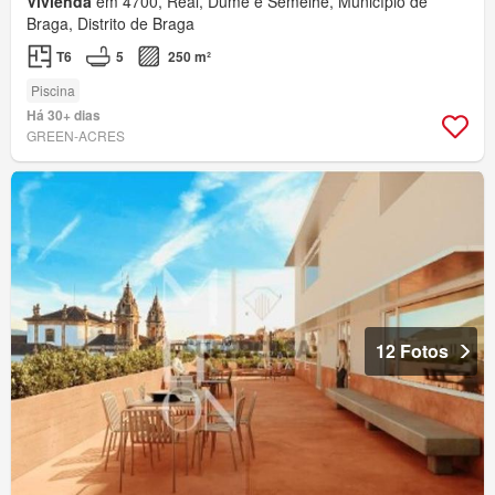
Vivienda
em 4700, Real, Dume e Semelhe, Município de
Braga, Distrito de Braga
T6
5
250 m²
Piscina
Há 30+ dias
GREEN-ACRES
12 Fotos