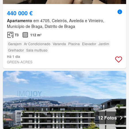
440 000 €
Apartamento
em 4705, Celeirós, Aveleda e Vimieiro,
Município de Braga, Distrito de Braga
T3
112 m²
Garajem
Ar Condicionado
Varanda
Piscina
Elevador
Jardim
Grelhador
Sala multiuso
Há 1 dia
GREEN-ACRES
12 Fotos