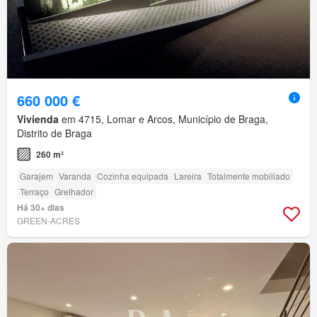
660 000 €
Vivienda
em 4715, Lomar e Arcos, Município de Braga,
Distrito de Braga
260 m²
Garajem
Varanda
Cozinha equipada
Lareira
Totalmente mobiliado
Terraço
Grelhador
Há 30+ dias
GREEN-ACRES