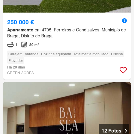
250 000 €
Apartamento
em 4705, Ferreiros e Gondizalves, Município de
Braga, Distrito de Braga
1
80 m²
Garajem
Varanda
Cozinha equipada
Totalmente mobiliado
Piscina
Elevador
Há 20 dias
GREEN-ACRES
12 Fotos