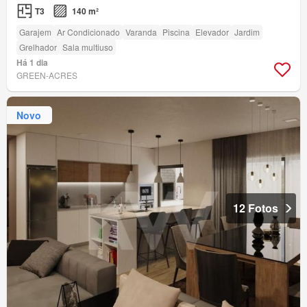
T3
140 m²
Garajem
Ar Condicionado
Varanda
Piscina
Elevador
Jardim
Grelhador
Sala multiuso
Há 1 dia
GREEN-ACRES
Novo
12 Fotos