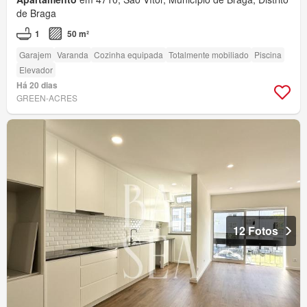
de Braga
1
50 m²
Garajem
Varanda
Cozinha equipada
Totalmente mobiliado
Piscina
Elevador
Há 20 dias
GREEN-ACRES
12 Fotos