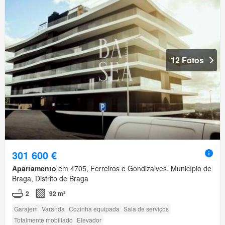
12 Fotos
301 600 €
Apartamento
em 4705, Ferreiros e Gondizalves, Município de
Braga, Distrito de Braga
2
92 m²
Garajem
Varanda
Cozinha equipada
Sala de serviços
Totalmente mobiliado
Elevador