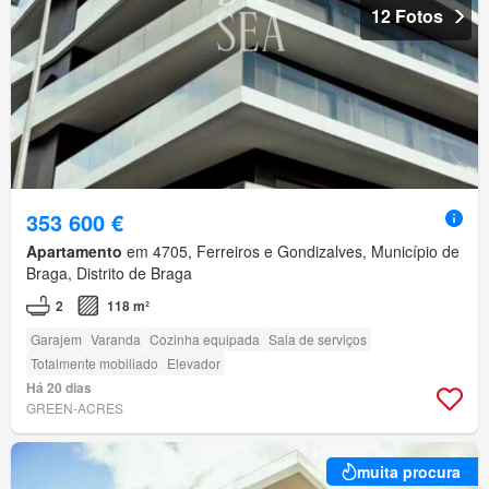
12 Fotos
353 600 €
Apartamento
em 4705, Ferreiros e Gondizalves, Município de
Braga, Distrito de Braga
2
118 m²
Garajem
Varanda
Cozinha equipada
Sala de serviços
Totalmente mobiliado
Elevador
Há 20 dias
GREEN-ACRES
muita procura