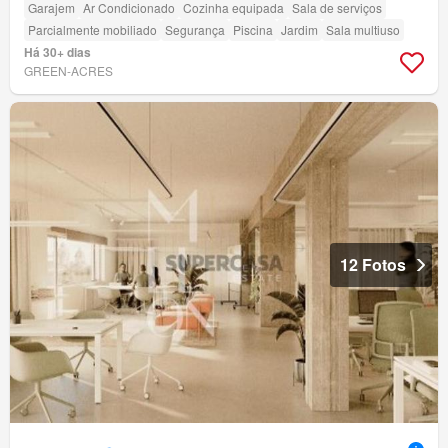
Garajem
Ar Condicionado
Cozinha equipada
Sala de serviços
Parcialmente mobiliado
Segurança
Piscina
Jardim
Sala multiuso
Há 30+ dias
GREEN-ACRES
12 Fotos