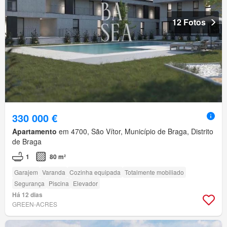
12 Fotos
330 000 €
Apartamento
em 4700, São Vítor, Município de Braga, Distrito
de Braga
1
80 m²
Garajem
Varanda
Cozinha equipada
Totalmente mobiliado
Segurança
Piscina
Elevador
Há 12 dias
GREEN-ACRES