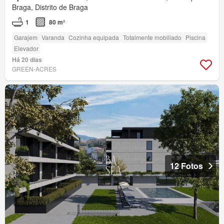
Braga, Distrito de Braga
1
80 m²
Garajem
Varanda
Cozinha equipada
Totalmente mobiliado
Piscina
Elevador
Há 20 dias
GREEN-ACRES
12 Fotos