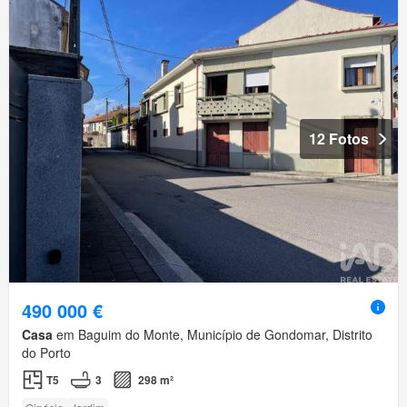
12 Fotos
490 000 €
Casa
em Baguim do Monte, Município de Gondomar, Distrito
do Porto
T5
3
298 m²