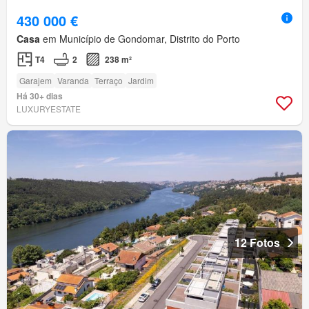
430 000 €
Casa
em Município de Gondomar, Distrito do Porto
T4
2
238 m²
Garajem
Varanda
Terraço
Jardim
Há 30+ dias
LUXURYESTATE
12 Fotos