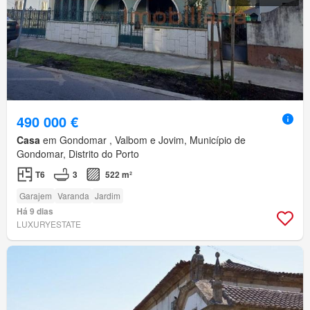
490 000 €
Casa
em Gondomar , Valbom e Jovim, Município de
Gondomar, Distrito do Porto
T6
3
522 m²
Garajem
Varanda
Jardim
Há 9 dias
LUXURYESTATE