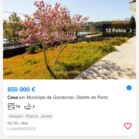
12 Fotos
850 000 €
Casa
em Município de Gondomar, Distrito do Porto
T4
3
Garajem
Piscina
Jardim
Há 30+ dias
LUXURYESTATE