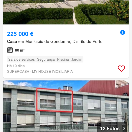
225 000 €
Casa
em Município de Gondomar, Distrito do Porto
80 m²
Sala de serviços
Segurança
Piscina
Jardim
Há 10 dias
SUPERCASA - MY HOUSE IMOBILIARIA
12 Fotos