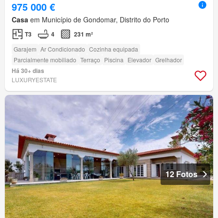
975 000 €
Casa
em Município de Gondomar, Distrito do Porto
T3
4
231 m²
Garajem
Ar Condicionado
Cozinha equipada
Parcialmente mobiliado
Terraço
Piscina
Elevador
Grelhador
Há 30+ dias
LUXURYESTATE
12 Fotos