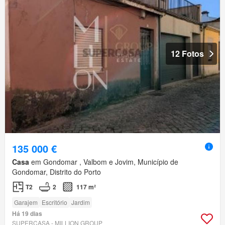
12 Fotos
135 000 €
Casa
em Gondomar , Valbom e Jovim, Município de
Gondomar, Distrito do Porto
T2
2
117 m²
Garajem
Escritório
Jardim
Há 19 dias
SUPERCASA - MILLION GROUP