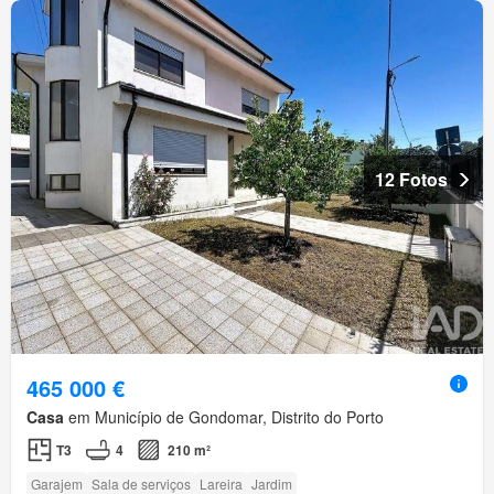
12 Fotos
465 000 €
Casa
em Município de Gondomar, Distrito do Porto
T3
4
210 m²
Garajem
Sala de serviços
Lareira
Jardim