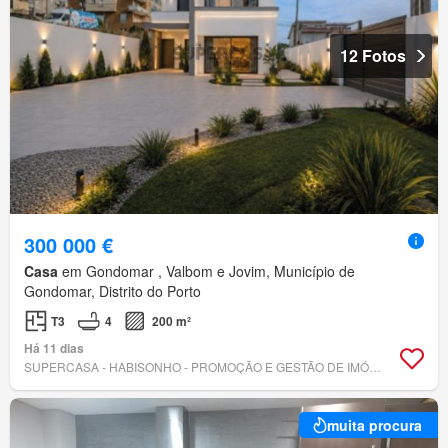
12 Fotos
300 000 €
Casa
em Gondomar , Valbom e Jovim, Município de
Gondomar, Distrito do Porto
T3
4
200 m²
Há 11 dias
SUPERCASA - HABISONHO - PROMOÇÃO E GESTÃO DE IMÓVEIS, LDA
muita procura