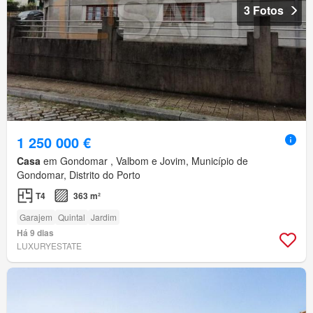
3 Fotos
1 250 000 €
Casa
em Gondomar , Valbom e Jovim, Município de
Gondomar, Distrito do Porto
T4
363 m²
Garajem
Quintal
Jardim
Há 9 dias
LUXURYESTATE