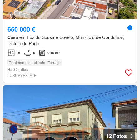
650 000 €
Casa
em Foz do Sousa e Covelo, Município de Gondomar,
Distrito do Porto
T3
4
204 m²
Totalmente mobiliado
Terraço
Há 30+ dias
LUXURYESTATE
12 Fotos