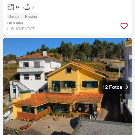
T4
5
Garajem
Piscina
Há 3 dias
LUXURYESTATE
12 Fotos