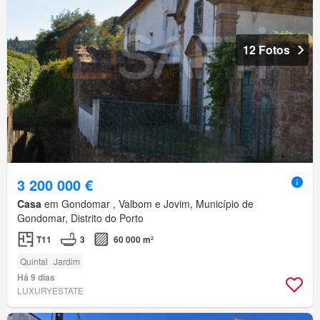
12 Fotos
3 200 000 €
Casa
em Gondomar , Valbom e Jovim, Município de
Gondomar, Distrito do Porto
T11
3
60 000 m²
Quintal
Jardim
Há 9 dias
LUXURYESTATE