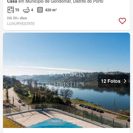
Casa
em Município de Gondomar, Distrito do Porto
T5
4
420 m²
Há 30+ dias
LUXURYESTATE
12 Fotos