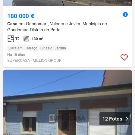
180 000 €
Casa
em Gondomar , Valbom e Jovim, Município de
Gondomar, Distrito do Porto
T2
130 m²
Garajem
Terraço
Ginásio
Jardim
Há 19 dias
SUPERCASA - MILLION GROUP
12 Fotos