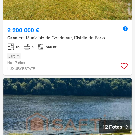
2 200 000 €
Casa
em Município de Gondomar, Distrito do Porto
T5
5
560 m²
Jardim
Há 17 dias
LUXURYESTATE
12 Fotos