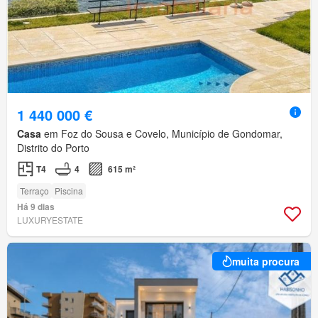
1 440 000 €
Casa
em Foz do Sousa e Covelo, Município de Gondomar,
Distrito do Porto
T4
4
615 m²
Terraço
Piscina
Há 9 dias
LUXURYESTATE
muita procura