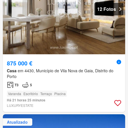
12 Fotos
875 000 €
Casa
em 4430, Município de Vila Nova de Gaia, Distrito do
Porto
T3
5
Varanda
Escritório
Terraço
Piscina
Há 21 horas 25 minutos
LUXURYESTATE
Atualizado