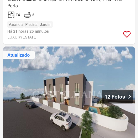
Porto
T4
5
Varanda
Piscina
Jardim
Há 21 horas 25 minutos
LUXURYESTATE
Atualizado
12 Fotos