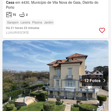
Casa
em 4430, Município de Vila Nova de Gaia, Distrito do
Porto
T5
2
Garajem
Lareira
Piscina
Jardim
Há 21 horas 25 minutos
LUXURYESTATE
12 Fotos