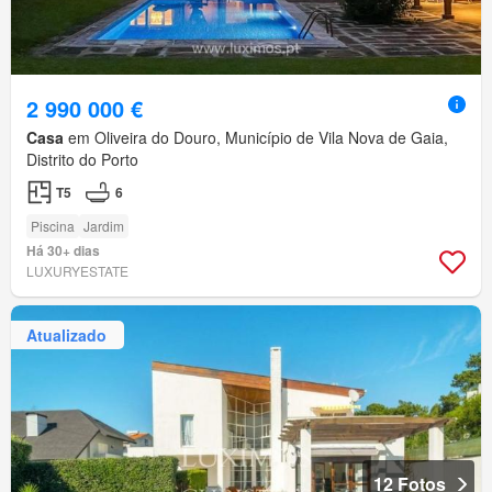
2 990 000 €
Casa
em Oliveira do Douro, Município de Vila Nova de Gaia,
Distrito do Porto
T5
6
Piscina
Jardim
Há 30+ dias
LUXURYESTATE
Atualizado
12 Fotos