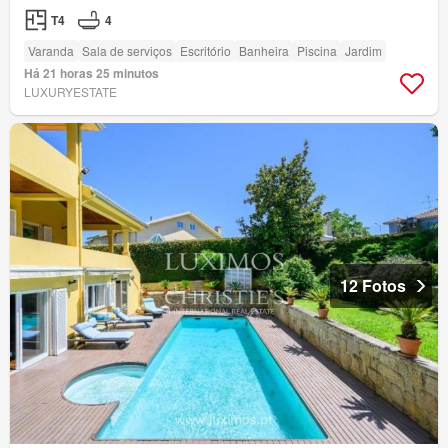
T4
4
Varanda
Sala de serviços
Escritório
Banheira
Piscina
Jardim
Há 21 horas 25 minutos
LUXURYESTATE
12 Fotos