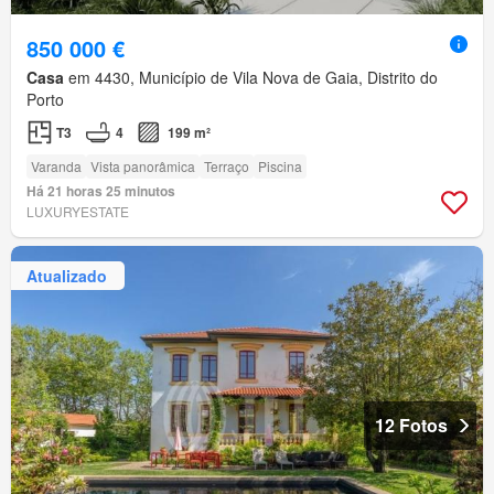
850 000 €
Casa
em 4430, Município de Vila Nova de Gaia, Distrito do
Porto
T3
4
199 m²
Varanda
Vista panorâmica
Terraço
Piscina
Há 21 horas 25 minutos
LUXURYESTATE
Atualizado
12 Fotos