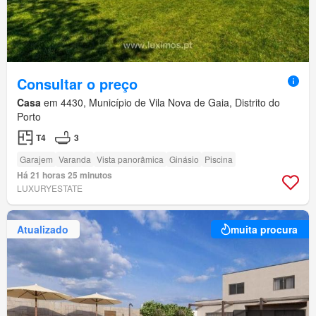
Consultar o preço
Casa
em 4430, Município de Vila Nova de Gaia, Distrito do
Porto
T4
3
Garajem
Varanda
Vista panorâmica
Ginásio
Piscina
Há 21 horas 25 minutos
LUXURYESTATE
Atualizado
muita procura