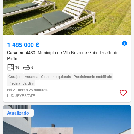
1 485 000 €
Casa
em 4430, Município de Vila Nova de Gaia, Distrito do
Porto
T5
5
Garajem
Varanda
Cozinha equipada
Parcialmente mobiliado
Piscina
Jardim
Há 21 horas 25 minutos
LUXURYESTATE
Atualizado