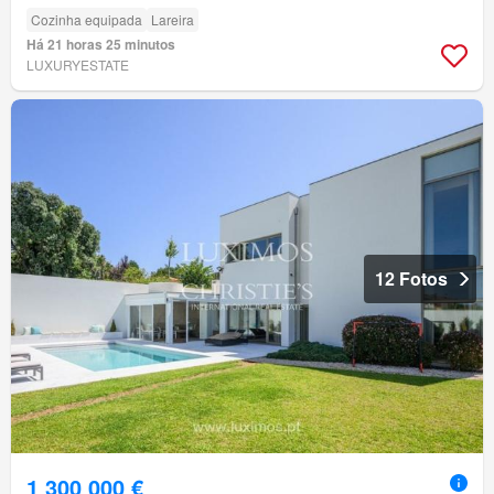
Cozinha equipada
Lareira
Há 21 horas 25 minutos
LUXURYESTATE
12 Fotos
1 300 000 €