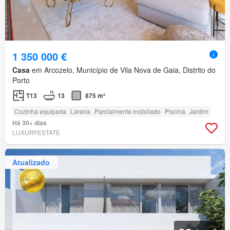
1 350 000 €
Casa
em Arcozelo, Município de Vila Nova de Gaia, Distrito do
Porto
T13
13
875 m²
Cozinha equipada
Lareira
Parcialmente mobiliado
Piscina
Jardim
Há 30+ dias
LUXURYESTATE
Atualizado