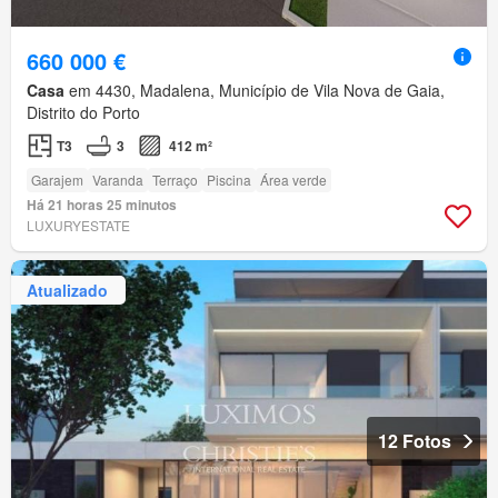
660 000 €
Casa
em 4430, Madalena, Município de Vila Nova de Gaia,
Distrito do Porto
T3
3
412 m²
Garajem
Varanda
Terraço
Piscina
Área verde
Há 21 horas 25 minutos
LUXURYESTATE
Atualizado
12 Fotos