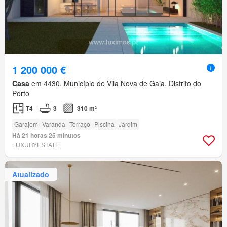
1 200 000 €
Casa
em 4430, Município de Vila Nova de Gaia, Distrito do
Porto
T4
3
310 m²
Garajem
Varanda
Terraço
Piscina
Jardim
Há 21 horas 25 minutos
LUXURYESTATE
Atualizado