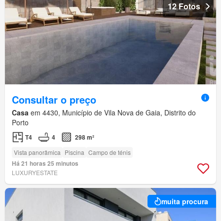
12 Fotos
Consultar o preço
Casa
em 4430, Município de Vila Nova de Gaia, Distrito do
Porto
T4
4
298 m²
Vista panorâmica
Piscina
Campo de ténis
Há 21 horas 25 minutos
LUXURYESTATE
muita procura