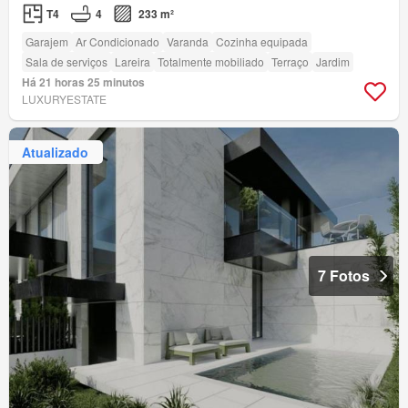
T4
4
233 m²
Garajem
Ar Condicionado
Varanda
Cozinha equipada
Sala de serviços
Lareira
Totalmente mobiliado
Terraço
Jardim
Há 21 horas 25 minutos
LUXURYESTATE
Atualizado
7 Fotos