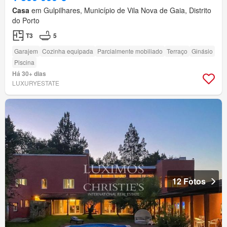
Casa
em Gulpilhares, Município de Vila Nova de Gaia, Distrito
do Porto
T3
5
Garajem
Cozinha equipada
Parcialmente mobiliado
Terraço
Ginásio
Piscina
Há 30+ dias
LUXURYESTATE
12 Fotos