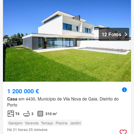
12 Fotos
1 200 000 €
Casa
em 4430, Município de Vila Nova de Gaia, Distrito do
Porto
T4
3
310 m²
Garajem
Varanda
Terraço
Piscina
Jardim
Há 21 horas 25 minutos