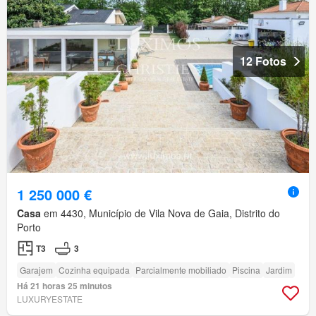
12 Fotos
1 250 000 €
Casa
em 4430, Município de Vila Nova de Gaia, Distrito do
Porto
T3
3
Garajem
Cozinha equipada
Parcialmente mobiliado
Piscina
Jardim
Há 21 horas 25 minutos
LUXURYESTATE