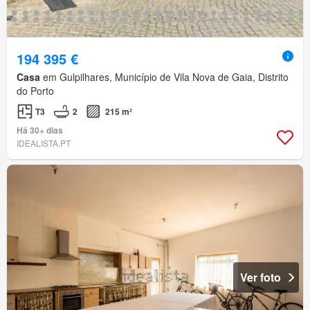
194 395 €
Casa
em Gulpilhares, Município de Vila Nova de Gaia, Distrito
do Porto
T3
2
215 m²
Há 30+ dias
IDEALISTA.PT
Ver foto