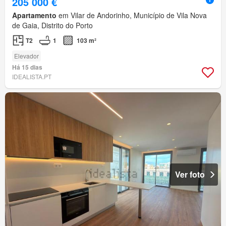
205 000 €
Apartamento
em Vilar de Andorinho, Município de Vila Nova
de Gaia, Distrito do Porto
T2
1
103 m²
Elevador
Há 15 dias
IDEALISTA.PT
Ver foto