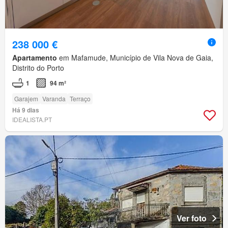
238 000 €
Apartamento
em Mafamude, Município de Vila Nova de Gaia,
Distrito do Porto
1
94 m²
Garajem
Varanda
Terraço
Há 9 dias
IDEALISTA.PT
Ver foto