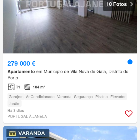
10 Fotos
279 000 €
Apartamento
em Município de Vila Nova de Gaia, Distrito do
Porto
T1
104 m²
Garajem
Ar Condicionado
Varanda
Segurança
Piscina
Elevador
Jardim
Há 3 dias
PORTUGAL À JANELA