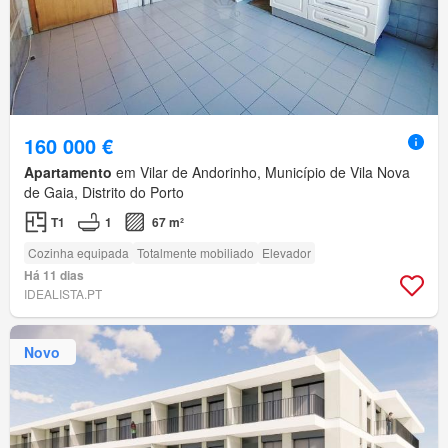
160 000 €
Apartamento
em Vilar de Andorinho, Município de Vila Nova
de Gaia, Distrito do Porto
T1
1
67 m²
Cozinha equipada
Totalmente mobiliado
Elevador
Há 11 dias
IDEALISTA.PT
Novo