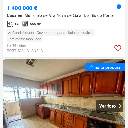
1 400 000 €
Casa
em Município de Vila Nova de Gaia, Distrito do Porto
T4
555 m²
Ar Condicionado
Cozinha equipada
Sala de serviços
Totalmente mobiliado
Há 30+ dias
PORTUGAL À JANELA
muita procura
Ver foto