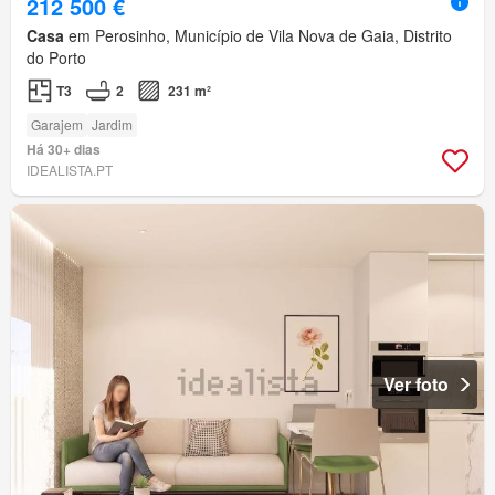
212 500 €
Casa
em Perosinho, Município de Vila Nova de Gaia, Distrito
do Porto
T3
2
231 m²
Garajem
Jardim
Há 30+ dias
IDEALISTA.PT
Ver foto