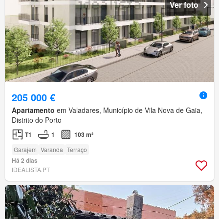
Ver foto
205 000 €
Apartamento
em Valadares, Município de Vila Nova de Gaia,
Distrito do Porto
T1
1
103 m²
Garajem
Varanda
Terraço
Há 2 dias
IDEALISTA.PT