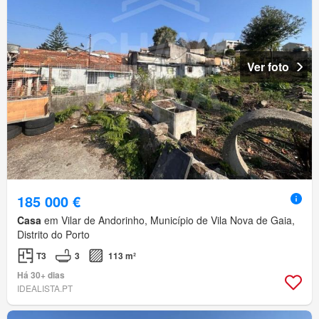
Ver foto
185 000 €
Casa
em Vilar de Andorinho, Município de Vila Nova de Gaia,
Distrito do Porto
T3
3
113 m²
Há 30+ dias
IDEALISTA.PT