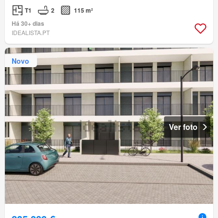
T1
2
115 m²
Há 30+ dias
IDEALISTA.PT
Novo
Ver foto