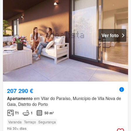
Ver foto
207 290 €
Apartamento
em Vilar do Paraíso, Município de Vila Nova de
Gaia, Distrito do Porto
T1
1
50 m²
Varanda
Terraço
Segurança
Há 30+ dias