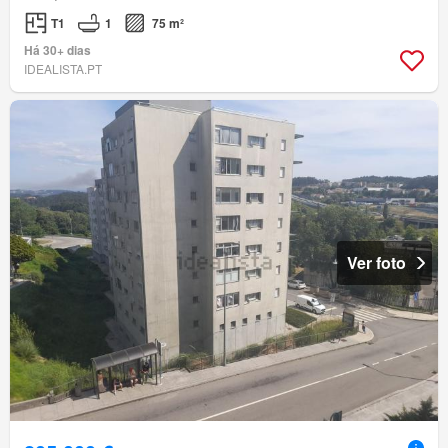
T1
1
75 m²
Há 30+ dias
IDEALISTA.PT
Ver foto