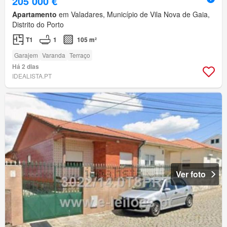
205 000 €
Apartamento
em Valadares, Município de Vila Nova de Gaia,
Distrito do Porto
T1
1
105 m²
Garajem
Varanda
Terraço
Há 2 dias
IDEALISTA.PT
Ver foto