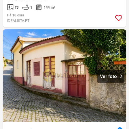
T3
1
144 m²
Há 18 dias
IDEALISTA.PT
Ver foto