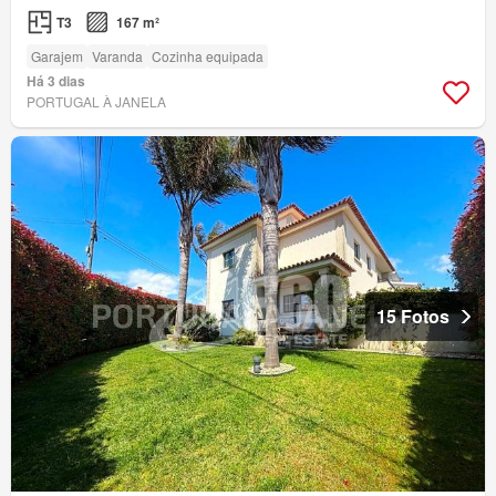
T3
167 m²
Garajem
Varanda
Cozinha equipada
Há 3 dias
PORTUGAL À JANELA
15 Fotos