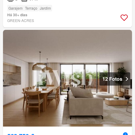
Garajem
Terraço
Jardim
Há 30+ dias
GREEN-ACRES
12 Fotos