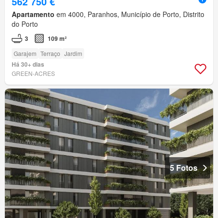
562 750 €
Apartamento
em 4000, Paranhos, Município de Porto, Distrito
do Porto
3
109 m²
Garajem
Terraço
Jardim
Há 30+ dias
GREEN-ACRES
5 Fotos