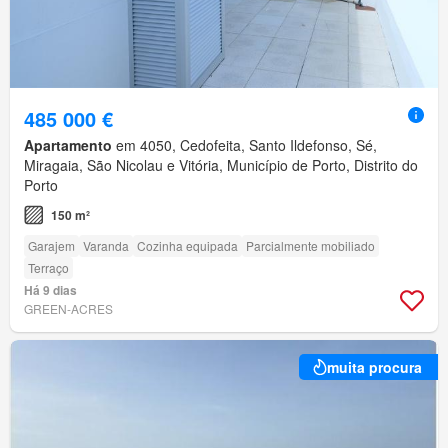
485 000 €
Apartamento
em 4050, Cedofeita, Santo Ildefonso, Sé,
Miragaia, São Nicolau e Vitória, Município de Porto, Distrito do
Porto
150 m²
Garajem
Varanda
Cozinha equipada
Parcialmente mobiliado
Terraço
Há 9 dias
GREEN-ACRES
muita procura