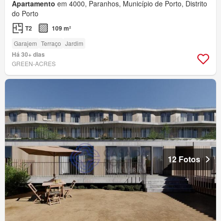
Apartamento
em 4000, Paranhos, Município de Porto, Distrito
do Porto
T2
109 m²
Garajem
Terraço
Jardim
Há 30+ dias
GREEN-ACRES
12 Fotos