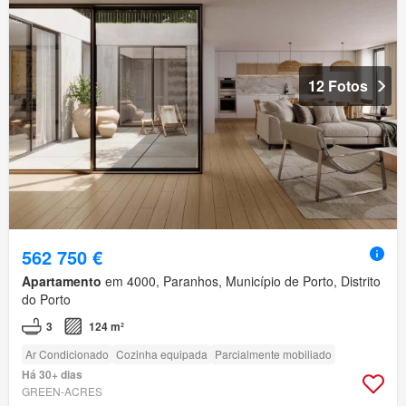
12 Fotos
562 750 €
Apartamento
em 4000, Paranhos, Município de Porto, Distrito
do Porto
3
124 m²
Ar Condicionado
Cozinha equipada
Parcialmente mobiliado
Há 30+ dias
GREEN-ACRES