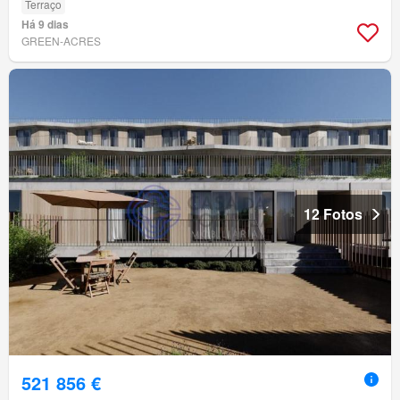
Terraço
Há 9 dias
GREEN-ACRES
12 Fotos
521 856 €