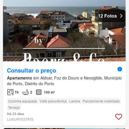
12 Fotos
Consultar o preço
Apartamento
em Aldoar, Foz do Douro e Nevogilde, Município
de Porto, Distrito do Porto
T4
2
100 m²
Cozinha equipada
Vista panorâmica
Lareira
Parcialmente mobiliado
Terraço
Há 23 dias
LUXURYESTATE