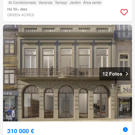
Ar Condicionado
Varanda
Terraço
Jardim
Área verde
Há 30+ dias
GREEN-ACRES
12 Fotos
310 000 €