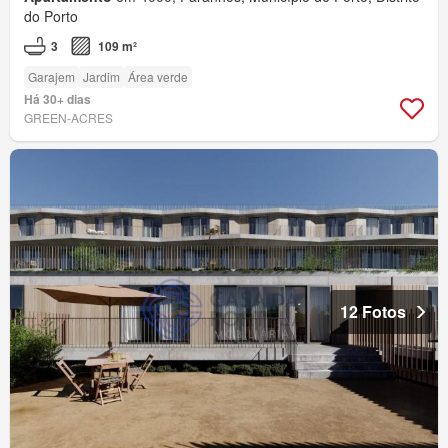
do Porto
3
109 m²
Garajem
Jardim
Área verde
Há 30+ dias
GREEN-ACRES
12 Fotos