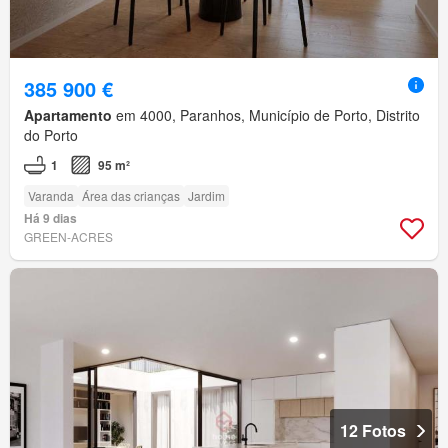
385 900 €
Apartamento
em 4000, Paranhos, Município de Porto, Distrito
do Porto
1
95 m²
Varanda
Área das crianças
Jardim
Há 9 dias
GREEN-ACRES
12 Fotos