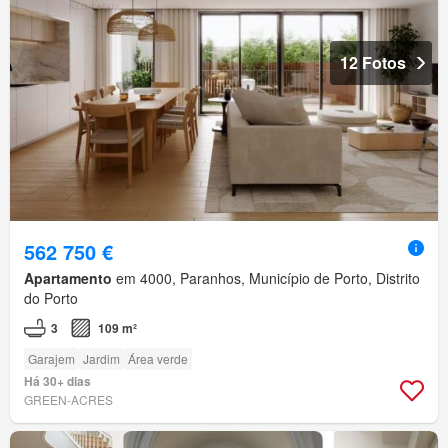
12 Fotos
562 750 €
Apartamento
em 4000, Paranhos, Município de Porto, Distrito
do Porto
3
109 m²
Garajem
Jardim
Área verde
Há 30+ dias
GREEN-ACRES