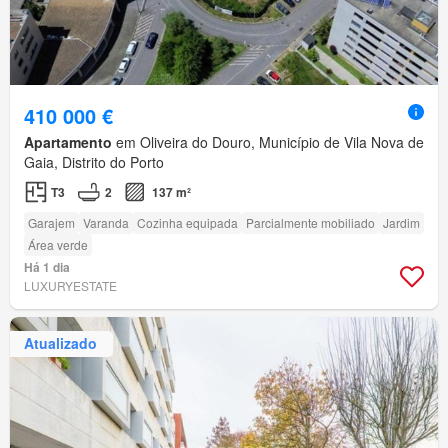
410 000 €
Apartamento
em Oliveira do Douro, Município de Vila Nova de
Gaia, Distrito do Porto
T3
2
137 m²
Garajem
Varanda
Cozinha equipada
Parcialmente mobiliado
Jardim
Área verde
Há 1 dia
LUXURYESTATE
Atualizado