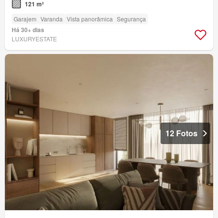
121 m²
Garajem
Varanda
Vista panorâmica
Segurança
Há 30+ dias
LUXURYESTATE
12 Fotos