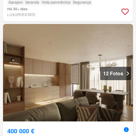
Garajem
Varanda
Vista panorâmica
Segurança
Há 30+ dias
LUXURYESTATE
12 Fotos
400 000 €