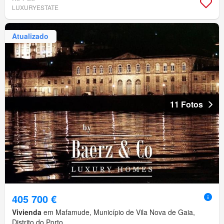
LUXURYESTATE
Atualizado
11 Fotos
405 700 €
Vivienda
em Mafamude, Município de Vila Nova de Gaia,
Distrito do Porto