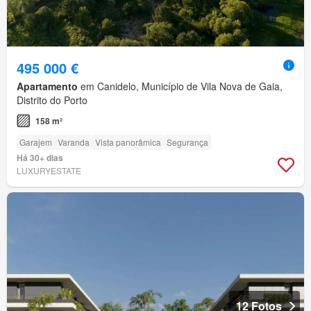
495 000 €
Apartamento
em Canidelo, Município de Vila Nova de Gaia,
Distrito do Porto
158 m²
Garajem
Varanda
Vista panorâmica
Segurança
Há 30+ dias
LUXURYESTATE
12 Fotos