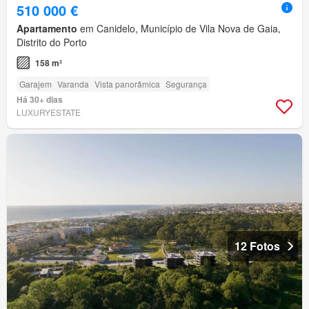
510 000 €
Apartamento
em Canidelo, Município de Vila Nova de Gaia,
Distrito do Porto
158 m²
Garajem
Varanda
Vista panorâmica
Segurança
Há 30+ dias
LUXURYESTATE
12 Fotos