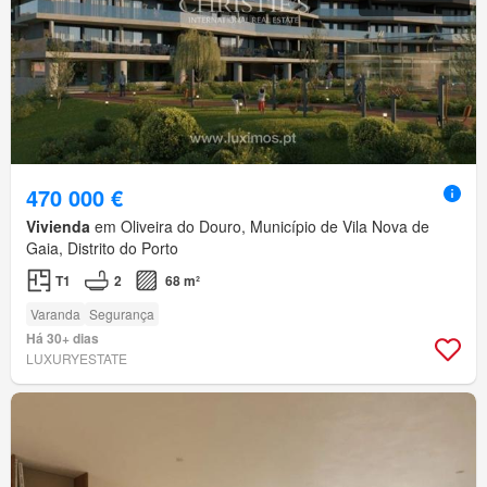
470 000 €
Vivienda
em Oliveira do Douro, Município de Vila Nova de
Gaia, Distrito do Porto
T1
2
68 m²
Varanda
Segurança
Há 30+ dias
LUXURYESTATE