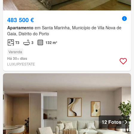
483 500 €
Apartamento
em Santa Marinha, Município de Vila Nova de
Gaia, Distrito do Porto
T3
3
132 m²
Varanda
Há 30+ dias
LUXURYESTATE
12 Fotos