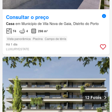
Consultar o preço
Casa
em Município de Vila Nova de Gaia, Distrito do Porto
T4
4
298 m²
Vista panorâmica
Piscina
Campo de ténis
Há 1 dia
LUXURYESTATE
12 Fotos