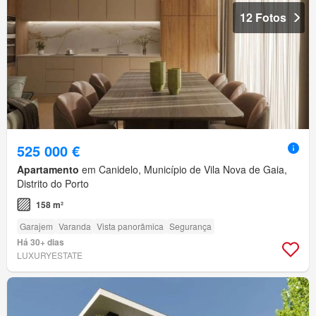
12 Fotos
525 000 €
Apartamento
em Canidelo, Município de Vila Nova de Gaia,
Distrito do Porto
158 m²
Garajem
Varanda
Vista panorâmica
Segurança
Há 30+ dias
LUXURYESTATE