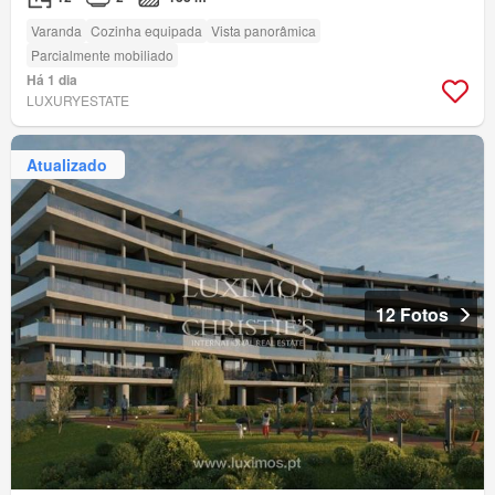
Varanda
Cozinha equipada
Vista panorâmica
Parcialmente mobiliado
Há 1 dia
LUXURYESTATE
Atualizado
12 Fotos