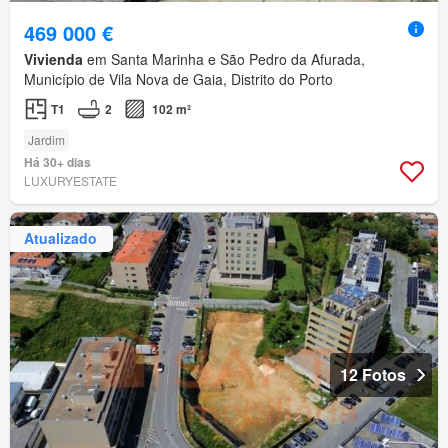
469 000 €
Vivienda
em Santa Marinha e São Pedro da Afurada,
Município de Vila Nova de Gaia, Distrito do Porto
T1
2
102 m²
Jardim
Há 30+ dias
LUXURYESTATE
Atualizado
12 Fotos