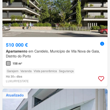
510 000 €
Apartamento
em Canidelo, Município de Vila Nova de Gaia,
Distrito do Porto
158 m²
Garajem
Varanda
Vista panorâmica
Segurança
Há 30+ dias
LUXURYESTATE
Atualizado