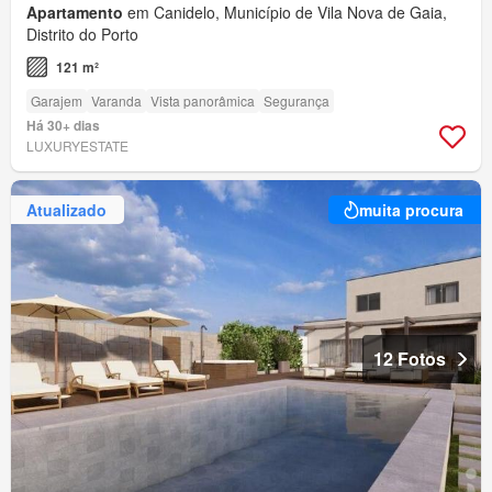
Apartamento
em Canidelo, Município de Vila Nova de Gaia,
Distrito do Porto
121 m²
Garajem
Varanda
Vista panorâmica
Segurança
Há 30+ dias
LUXURYESTATE
Atualizado
muita procura
12 Fotos