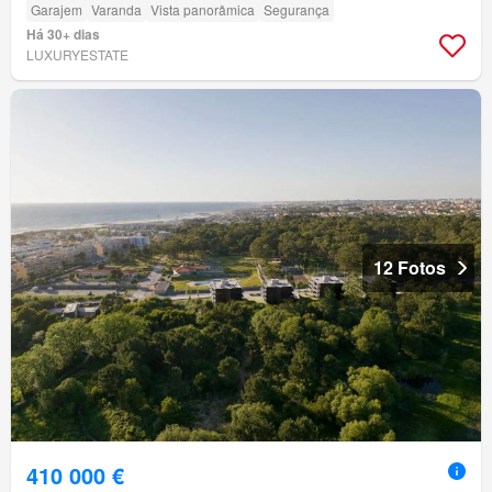
Garajem
Varanda
Vista panorâmica
Segurança
Há 30+ dias
LUXURYESTATE
12 Fotos
410 000 €