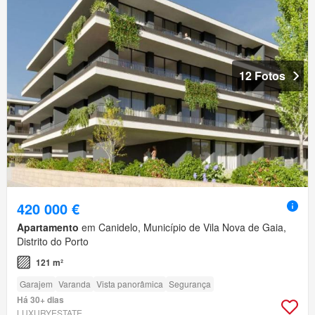
12 Fotos
420 000 €
Apartamento
em Canidelo, Município de Vila Nova de Gaia,
Distrito do Porto
121 m²
Garajem
Varanda
Vista panorâmica
Segurança
Há 30+ dias
LUXURYESTATE