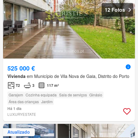
12 Fotos
525 000 €
Vivienda
em Município de Vila Nova de Gaia, Distrito do Porto
T2
3
117 m²
Garajem
Cozinha equipada
Sala de serviços
Ginásio
Área das crianças
Jardim
Há 1 dia
LUXURYESTATE
Atualizado