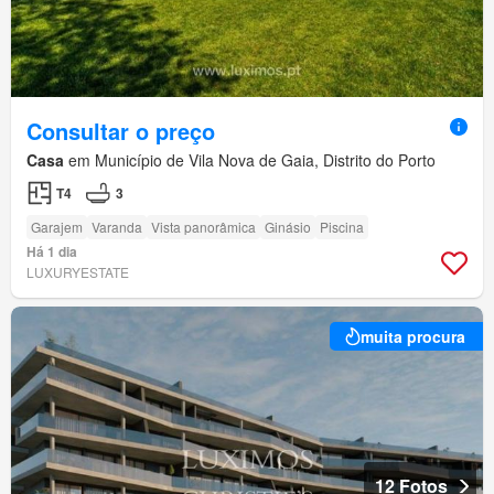
Consultar o preço
Casa
em Município de Vila Nova de Gaia, Distrito do Porto
T4
3
Garajem
Varanda
Vista panorâmica
Ginásio
Piscina
Há 1 dia
LUXURYESTATE
muita procura
12 Fotos