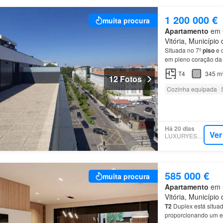
1 200 000 €
muita procura
Apartamento
em C
Vitória, Município 
Situada no 7º
piso
e c
em pleno coração da
T4
345 m
12 Fotos
Cozinha equipada
Há 20 dias
Ver
LUXURYESTATE
585 000 €
muita procura
Apartamento
em C
Vitória, Município 
T2
Duplex está situad
proporcionando um e