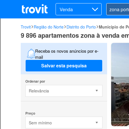
Venda
Trovit
Região do Norte
Distrito do Porto
Município de P
9 896 apartamentos zona à venda em
Receba os novos anúncios por e-
mail
Salvar esta pesquisa
Ordenar por
Relevância
Preço
Sem mínimo