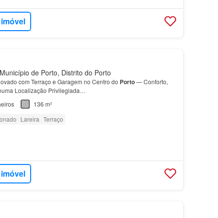
 imóvel
unicípio de Porto, Distrito do Porto
vado com Terraço e Garagem no Centro do
Porto
— Conforto,
 numa Localização Privilegiada…
eiros
136 m²
ionado
Lareira
Terraço
 imóvel