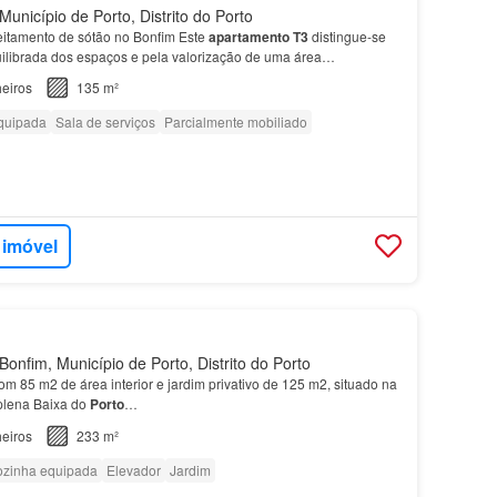
unicípio de Porto, Distrito do Porto
eitamento de sótão no Bonfim Este
apartamento
T3
distingue-se
ilibrada dos espaços e pela valorização de uma área
o
superior.…
eiros
135 m²
quipada
Sala de serviços
Parcialmente mobiliado
 imóvel
onfim, Município de Porto, Distrito do Porto
m 85 m2 de área interior e jardim privativo de 125 m2, situado na
plena Baixa do
Porto
…
eiros
233 m²
zinha equipada
Elevador
Jardim