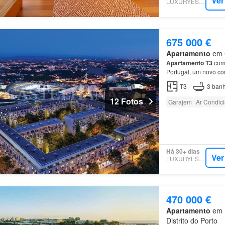
Ver
LUXURYESTATE
675 000 €
Apartamento
em C
Apartamento
T3
com 
Portugal, um novo co
Empreendimento Anta
T3
3
banh
12 Fotos
Garajem
Ar Condic
Há 30+ dias
Ver
LUXURYESTATE
470 000 €
Apartamento
em L
Distrito do Porto