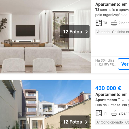
Apartamento
em M
T3
com suíte e aprov
pela organização equ
complementar no
pis
T3
2
banh
12 Fotos
Varanda
Cozinha e
Há 30+ dias
Ver
LUXURYESTATE
430 000 €
Apartamento
em B
Apartamento
T1+1 co
Rua da Firmeza, em 
T1
2
banh
12 Fotos
Ar Condicionado
Co