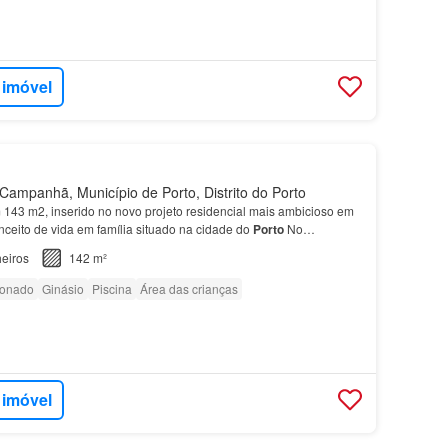
 imóvel
ampanhã, Município de Porto, Distrito do Porto
143 m2, inserido no novo projeto residencial mais ambicioso em
nceito de vida em família situado na cidade do
Porto
No
s Atrium - Fase 2, os
apartamentos
dispõem de zo…
eiros
142 m²
ionado
Ginásio
Piscina
Área das crianças
 imóvel