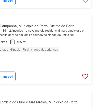
 imóvel
ampanhã, Município de Porto, Distrito do Porto
136 m2, inserido no novo projeto residencial mais ambicioso em
nceito de vida em família situado na cidade do
Porto
No
s Atrium - Fase 2, os
apartamentos
dispõem de zo…
eiros
135 m²
ionado
Ginásio
Piscina
Área das crianças
 imóvel
ordelo do Ouro e Massarelos, Município de Porto,