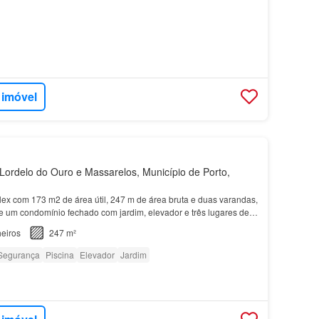
 imóvel
ordelo do Ouro e Massarelos, Município de Porto,
ex com 173 m2 de área útil, 247 m de área bruta e duas varandas,
 um condomínio fechado com jardim, elevador e três lugares de
em Lordelo do Ouro, no
Porto
.…
eiros
247 m²
Segurança
Piscina
Elevador
Jardim