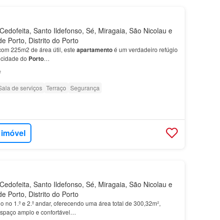
edofeita, Santo Ildefonso, Sé, Miragaia, São Nicolau e
de Porto, Distrito do Porto
om 225m2 de área útil, este
apartamento
é um verdadeiro refúgio
 cidade do
Porto
…
²
Sala de serviços
Terraço
Segurança
 imóvel
edofeita, Santo Ildefonso, Sé, Miragaia, São Nicolau e
de Porto, Distrito do Porto
o no 1.º e 2.º andar, oferecendo uma área total de 300,32m²,
spaço amplo e confortável…