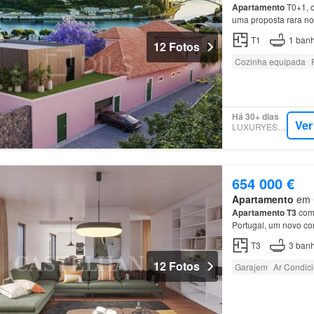
Apartamento
T0+1, c
uma proposta rara no
apartamento
disting
T1
1
banh
12 Fotos
Cozinha equipada
Há 30+ dias
Ver
LUXURYESTATE
654 000 €
Apartamento
em C
Apartamento
T3
com 
Portugal, um novo co
Empreendimento Anta
T3
3
banh
12 Fotos
Garajem
Ar Condic