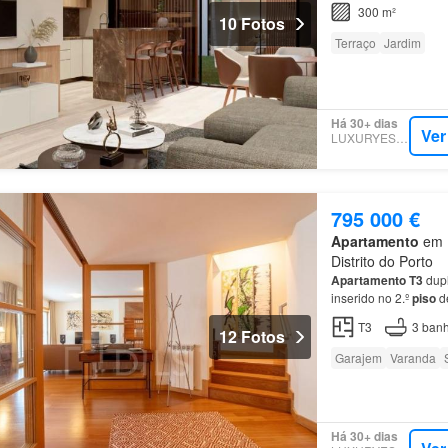
300 m²
10 Fotos
Terraço
Jardim
Há 30+ dias
Ver
LUXURYESTATE
795 000 €
Apartamento
em L
Distrito do Porto
Apartamento
T3
dupl
inserido no 2.º
piso
de
garagem, localizado 
T3
3
banh
12 Fotos
Garajem
Varanda
Há 30+ dias