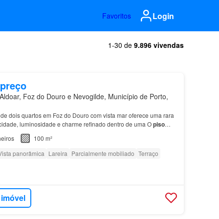
Login
Favoritos
1-30 de
9.896 vivendas
 preço
ldoar, Foz do Douro e Nevogilde, Município de Porto,
de dois quartos em Foz do Douro com vista mar oferece uma rara
cidade, luminosidade e charme refinado dentro de uma O
piso
zona
de estar, cozinha totalmente equipada,…
eiros
100 m²
Vista panorâmica
Lareira
Parcialmente mobiliado
Terraço
 imóvel