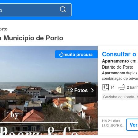
orto
 Município de Porto
Consultar o
muita procura
Apartamento
em A
Distrito do Porto
Apartamento
duplex 
combinação de priva
inferior contém uma
T4
2
banh
12 Fotos
Cozinha equipada
Há 21 dias
Ver
LUXURYESTATE