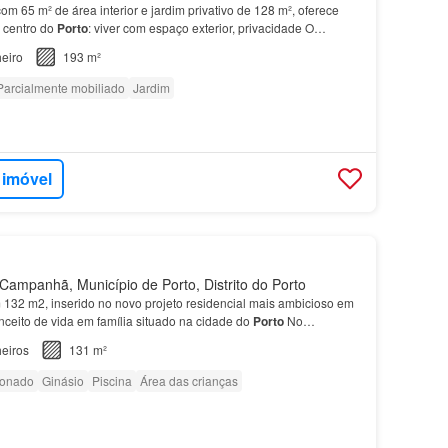
om 65 m² de área interior e jardim privativo de 128 m², oferece
 centro do
Porto
: viver com espaço exterior, privacidade O
ue-se pela excelente luminosidade natural e…
eiro
193 m²
Parcialmente mobiliado
Jardim
 imóvel
ampanhã, Município de Porto, Distrito do Porto
132 m2, inserido no novo projeto residencial mais ambicioso em
nceito de vida em família situado na cidade do
Porto
No
s Atrium - Fase 2, os
apartamentos
dispõem de zo…
eiros
131 m²
ionado
Ginásio
Piscina
Área das crianças