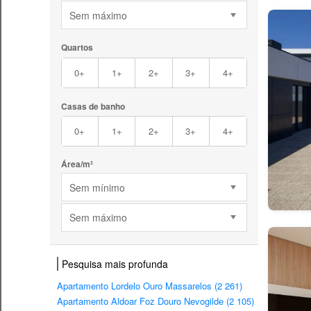
Sem máximo
Quartos
0+
1+
2+
3+
4+
Casas de banho
0+
1+
2+
3+
4+
Área/m²
Sem mínimo
Sem máximo
Pesquisa mais profunda
Apartamento Lordelo Ouro Massarelos (2 261)
Apartamento Aldoar Foz Douro Nevogilde (2 105)