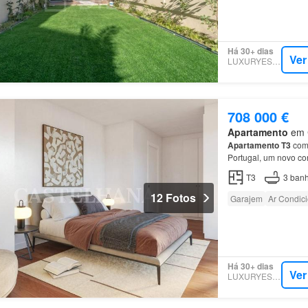
Há 30+ dias
Ver
LUXURYESTATE
708 000 €
Apartamento
em C
Apartamento
T3
com 
Portugal, um novo co
Empreendimento Anta
T3
3
banh
12 Fotos
Garajem
Ar Condic
Há 30+ dias
Ver
LUXURYESTATE