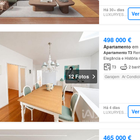
Há 30+ dias
Ver
LUXURYESTATE
498 000 €
Apartamento
em M
Apartamento
T3
Reno
Elegância e História
T3
2
banh
12 Fotos
Garajem
Ar Condic
Há 4 dias
Ver
LUXURYESTATE
465 000 €