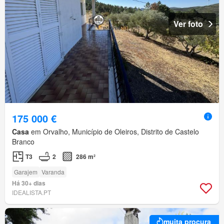
Ver foto
175 000 €
Casa
em Orvalho, Município de Oleiros, Distrito de Castelo
Branco
T3
2
286 m²
Garajem
Varanda
Há 30+ dias
IDEALISTA.PT
muita procura