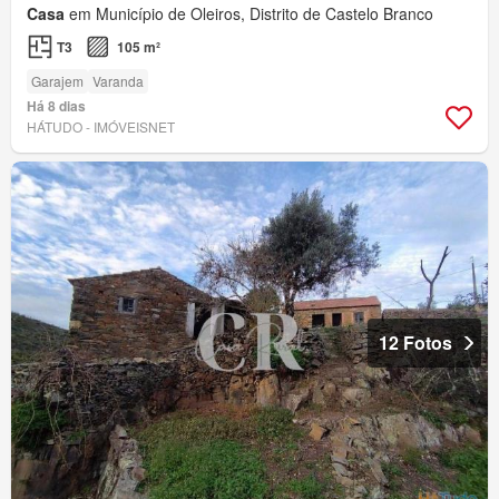
Casa
em Município de Oleiros, Distrito de Castelo Branco
T3
105 m²
Garajem
Varanda
Há 8 dias
HÁTUDO - IMÓVEISNET
12 Fotos