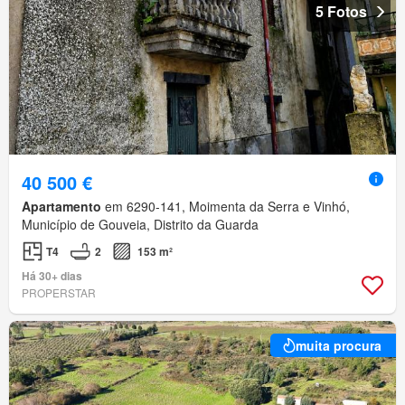
5 Fotos
40 500 €
Apartamento
em 6290-141, Moimenta da Serra e Vinhó,
Município de Gouveia, Distrito da Guarda
T4
2
153 m²
Há 30+ dias
PROPERSTAR
muita procura