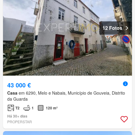
12 Fotos
43 000 €
Casa
em 6290, Melo e Nabais, Município de Gouveia, Distrito
da Guarda
T2
1
120 m²
Há 30+ dias
PROPERSTAR