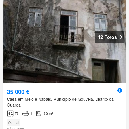
12 Fotos
35 000 €
Casa
em Melo e Nabais, Município de Gouveia, Distrito da
Guarda
T3
1
30 m²
Quintal
Há 22 dias