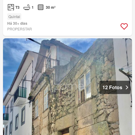
T3
1
30 m²
Quintal
Há 30+ dias
PROPERSTAR
12 Fotos