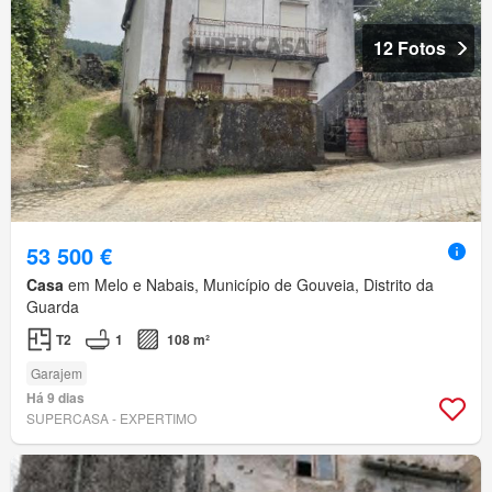
12 Fotos
53 500 €
Casa
em Melo e Nabais, Município de Gouveia, Distrito da
Guarda
T2
1
108 m²
Garajem
Há 9 dias
SUPERCASA - EXPERTIMO