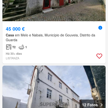
45 000 €
Casa
em Melo e Nabais, Município de Gouveia, Distrito da
Guarda
T2
1
Há 30+ dias
LISTANZA
12 Fotos