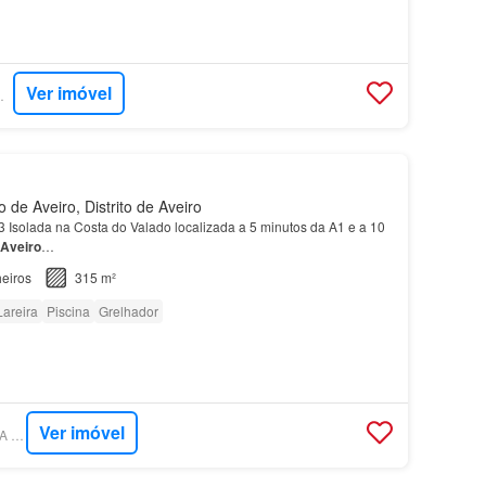
Ver imóvel
BILIÁRIA
de Aveiro, Distrito de Aveiro
 Isolada na Costa do Valado localizada a 5 minutos da A1 e a 10
Aveiro
…
eiros
315 m²
Lareira
Piscina
Grelhador
Ver imóvel
SUPERCASA - NÍTIDA INSPIRAÇÃO