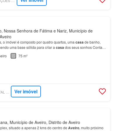
SUPERCASA - SOLUÇÕES AVEIRO IMOBILIÁRIA
 Nossa Senhora de Fátima e Nariz, Município de
 Aveiro
 o imóvel é composto por quatro quartos, uma
casa
de banho,
ecendo uma base sólida para criar a
casa
dos seus sonhos Conta
arqueamento
com acesso direto ao espaço ex…
eiro
75 m²
Ver imóvel
SUPERCASA - CAPITAL CONSULTORES
na, Município de Aveiro, Distrito de Aveiro
lex, situado a apenas 2 kms do centro de
Aveiro
, muito próximo