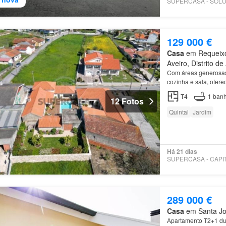
129 000 €
Casa
em Requeixo,
Aveiro, Distrito de
Com áreas generosas,
cozinha e sala, ofer
ainda com lugar de
p
T4
1
banh
12 Fotos
Quintal
Jardim
Há 21 dias
289 000 €
Casa
em Santa Joa
Apartamento T2+1 dup