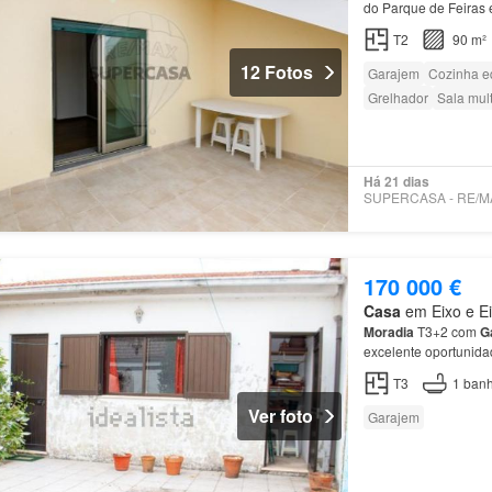
do Parque de Feiras
arrecadação - cave: 
T2
90 m²
12 Fotos
Garajem
Cozinha e
Grelhador
Sala mul
Há 21 dias
170 000 €
Casa
em Eixo e Eir
Moradia
T3+2 com
G
excelente oportunida
situada na tranquila 
T3
1
banh
Ver foto
Garajem