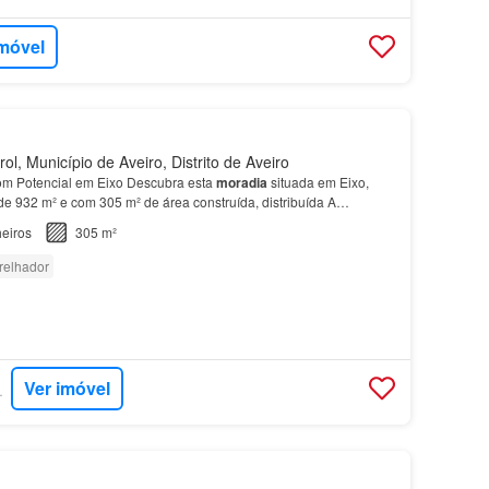
imóvel
ol, Município de Aveiro, Distrito de Aveiro
m Potencial em Eixo Descubra esta
moradia
situada em Eixo,
de 932 m² e com 305 m² de área construída, distribuída A
m um projeto aprovado e disponível, que inclui gar…
eiros
305 m²
relhador
Ver imóvel
RTUGAL