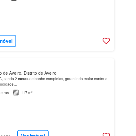
imóvel
de Aveiro, Distrito de Aveiro
C, sendo 2
casas
de banho completas, garantindo maior conforto,
omodidade…
eiros
117 m²
Ver imóvel