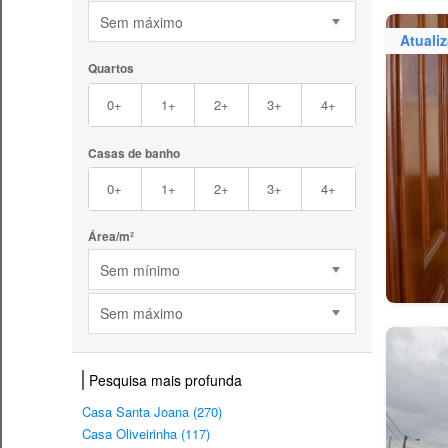
Sem máximo
Atuali
Quartos
0+
1+
2+
3+
4+
Casas de banho
0+
1+
2+
3+
4+
Área/m²
Sem mínimo
Sem máximo
Pesquisa mais profunda
Casa Santa Joana (270)
Casa Oliveirinha (117)