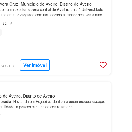
era Cruz, Município de Aveiro, Distrito de Aveiro
do numa excelente zona central de
Aveiro
, junto à Universidade
numa área privilegiada com fácil acesso a transportes Conta ainda
nho completa.…
32 m²
a
Ver imóvel
SUPERCASA - SPS - SOCIEDADE DE MEDIAÇÃO IMOBILIÁRIA, LDA
de Aveiro, Distrito de Aveiro
oradia
T4 situada em Esgueira, ideal para quem procura espaço,
nquilidade, a poucos minutos do centro urbano…
²