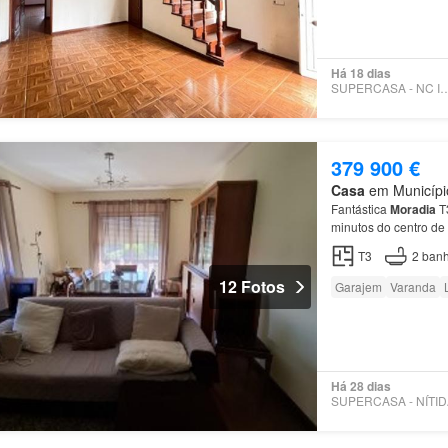
Há 18 dias
SUPERCASA - NC IMO
379 900 €
Casa
em Município 
Fantástica
Moradia
T3
minutos do centro de
T3
2
banh
12 Fotos
Garajem
Varanda
Há 28 dias