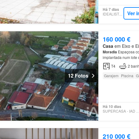
Há 7 dias
Ver 
IDEALISTA.PT
160 000 €
Casa
em Eixo e Eir
Moradia
Espaçosa co
implantada num lote 
propriedade conta co
T4
2
banh
12 Fotos
Garajem
Piscina
G
Há 10 dias
SUPERCASA - IAD PO
210 000 €