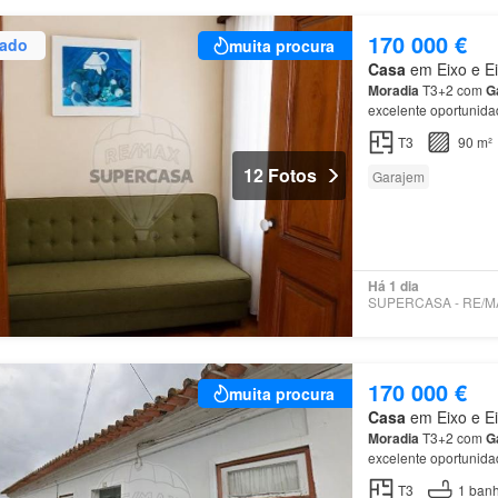
170 000 €
zado
muita procura
Casa
em Eixo e Eir
Moradia
T3+2 com
G
excelente oportunida
poço alimentado por 
T3
90 m²
12 Fotos
Garajem
Há 1 dia
170 000 €
muita procura
Casa
em Eixo e Eir
Moradia
T3+2 com
G
excelente oportunida
situada na tranquila 
T3
1
banh