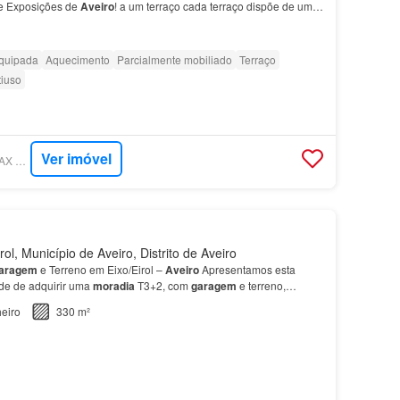
 e Exposições de
Aveiro
! a um terraço cada terraço dispõe de uma
2
garagens
fechadas O prédio possui um…
quipada
Aquecimento
Parcialmente mobiliado
Terraço
tiuso
Ver imóvel
SUPERCASA - RE/MAX VANTAGEM RIA
ol, Município de Aveiro, Distrito de Aveiro
aragem
e Terreno em Eixo/Eirol –
Aveiro
Apresentamos esta
de de adquirir uma
moradia
T3+2, com
garagem
e terreno,
freguesia de Eixo/Eirol, a poucos minutos do centro…
eiro
330 m²