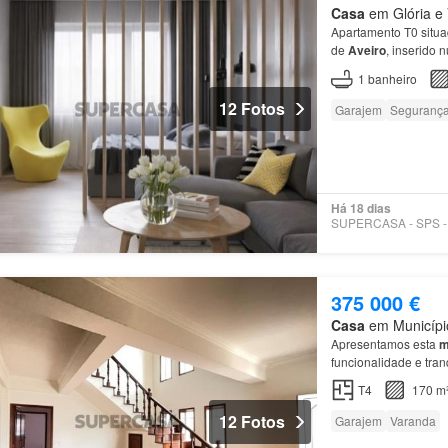
Casa
em Glória e V
Apartamento T0 situa
de
Aveiro
, inserido 
com uma
casa
de ba
1
banheiro
12 Fotos
Garajem
Seguranç
Há 18 dias
375 000 €
Casa
em Município 
Apresentamos esta
m
funcionalidade e tra
T4
170 m
12 Fotos
Garajem
Varanda