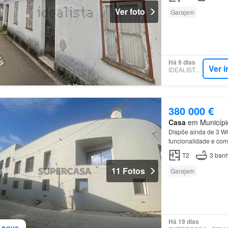
Ver foto
Garajem
Há 9 dias
Ver 
IDEALISTA.PT
380 000 €
Casa
em Município 
Dispõe ainda de 3 W
funcionalidade e c
T2
3
banh
11 Fotos
Garajem
Há 19 dias
 nova