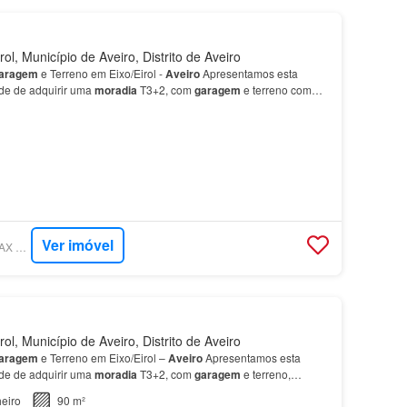
ol, Município de Aveiro, Distrito de Aveiro
aragem
e Terreno em Eixo/Eirol -
Aveiro
Apresentamos esta
de de adquirir uma
moradia
T3+2, com
garagem
e terreno com
uma nascente, situada na tranquila freguesia de Ei…
Ver imóvel
SUPERCASA - RE/MAX VANTAGEM RIA
ol, Município de Aveiro, Distrito de Aveiro
aragem
e Terreno em Eixo/Eirol –
Aveiro
Apresentamos esta
de de adquirir uma
moradia
T3+2, com
garagem
e terreno,
freguesia de Eixo/Eirol, a poucos minutos do centro…
eiro
90 m²