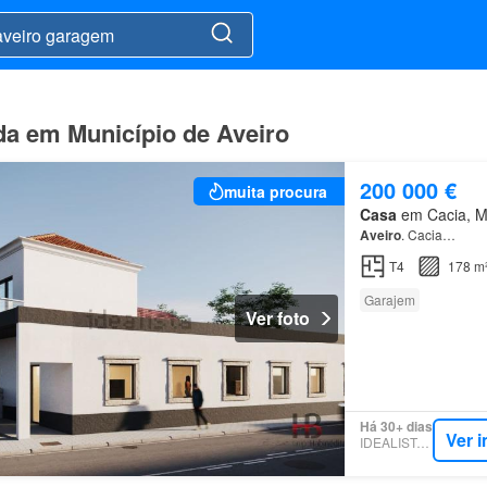
da em Município de Aveiro
200 000 €
muita procura
Casa
em Cacia, Mun
Aveiro
. Cacia…
T4
178 m
Garajem
Ver foto
Há 30+ dias
Ver 
IDEALISTA.PT