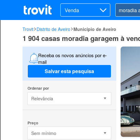
Venda
Trovit
Distrito de Aveiro
Município de Aveiro
1 904 casas moradia garagem à ven
Receba os novos anúncios por e-
mail
Salvar esta pesquisa
Ordenar por
Relevância
Preço
Sem mínimo