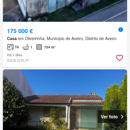
175 000 €
Casa
em Oliveirinha, Município de Aveiro, Distrito de Aveiro
T4
1
154 m²
Há 7 dias
IDEALISTA.PT
Ver foto