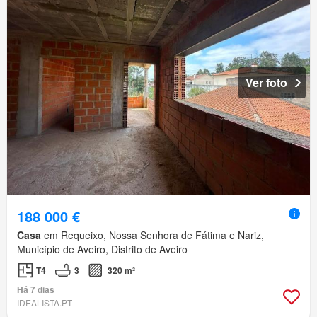
Ver foto
188 000 €
Casa
em Requeixo, Nossa Senhora de Fátima e Nariz,
Município de Aveiro, Distrito de Aveiro
T4
3
320 m²
Há 7 dias
IDEALISTA.PT