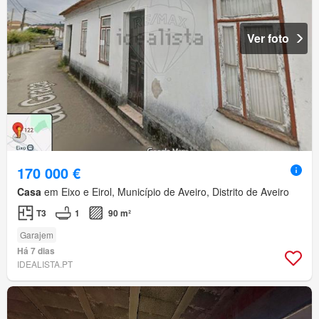
Ver foto
170 000 €
Casa
em Eixo e Eirol, Município de Aveiro, Distrito de Aveiro
T3
1
90 m²
Garajem
Há 7 dias
IDEALISTA.PT