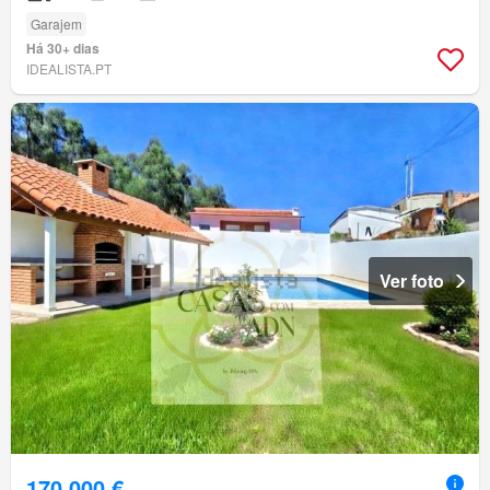
Garajem
Há 30+ dias
IDEALISTA.PT
Ver foto
170 000 €