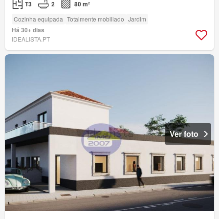
T3
2
80 m²
Cozinha equipada
Totalmente mobiliado
Jardim
Há 30+ dias
IDEALISTA.PT
Ver foto