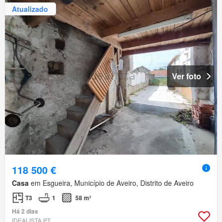
Atualizado
Ver foto
118 500 €
Casa
em Esgueira, Município de Aveiro, Distrito de Aveiro
T3
1
58 m²
Há 2 dias
IDEALISTA.PT