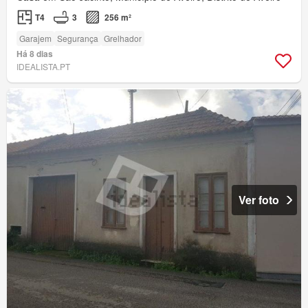
T4
3
256 m²
Garajem
Segurança
Grelhador
Há 8 dias
IDEALISTA.PT
Ver foto