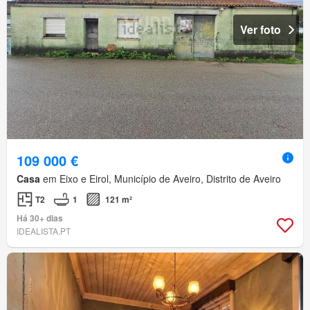
Ver foto
109 000 €
Casa
em Eixo e Eirol, Município de Aveiro, Distrito de Aveiro
T2
1
121 m²
Há 30+ dias
IDEALISTA.PT