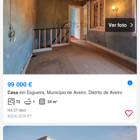
Ver foto
99 000 €
Casa
em Esgueira, Município de Aveiro, Distrito de Aveiro
T2
1
54 m²
Há 27 dias
IDEALISTA.PT