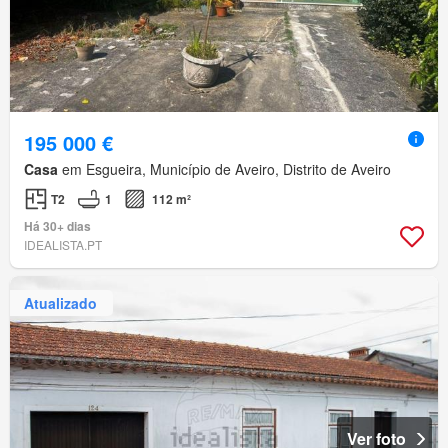
195 000 €
Casa
em Esgueira, Município de Aveiro, Distrito de Aveiro
T2
1
112 m²
Há 30+ dias
IDEALISTA.PT
Atualizado
Ver foto