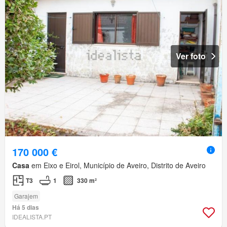
Ver foto
170 000 €
Casa
em Eixo e Eirol, Município de Aveiro, Distrito de Aveiro
T3
1
330 m²
Garajem
Há 5 dias
IDEALISTA.PT