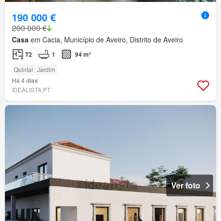
190 000 €
200 000 €
Casa
em Cacia, Município de Aveiro, Distrito de Aveiro
T2
1
94 m²
Quintal
Jardim
Há 4 dias
IDEALISTA.PT
Ver foto