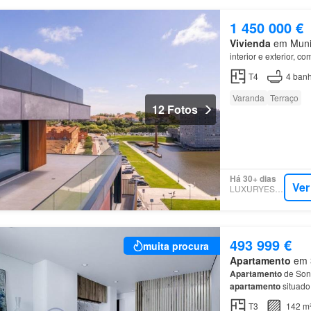
1 450 000 €
Vivienda
em Municí
interior e exterior, 
T4
4
banh
Varanda
Terraço
12 Fotos
Há 30+ dias
Ver
LUXURYESTATE
493 999 €
muita procura
Apartamento
em 3
Apartamento
de Sonh
apartamento
situado
garantindo luminosi
T3
142 m