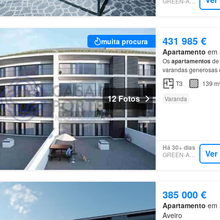
GREEN-ACRES
431 985 €
muita procura
Apartamento
em 3
Os
apartamentos
de 
varandas generosas 
sonho, neste edifíci
T3
139 m
12 Fotos
Varanda
Há 30+ dias
Ver
GREEN-ACRES
385 000 €
Apartamento
em 3
Aveiro