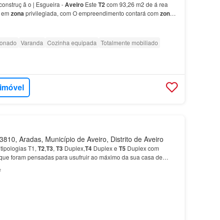
onstruç ã o | Esgueira -
Aveiro
Este
T2
com 93,26 m2 de á rea
o em
zona
privilegiada, com O empreendimento contará com
zona
 pis…
ionado
Varanda
Cozinha equipada
Totalmente mobiliado
 imóvel
810, Aradas, Município de Aveiro, Distrito de Aveiro
tipologias T1,
T2
,
T3
,
T3
Duplex,
T4
Duplex e
T5
Duplex com
que foram pensadas para usufruir ao máximo da sua casa de
o de linhas modernas com as melhores e mais atuais…
²