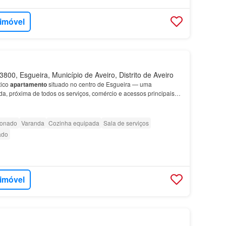
 imóvel
800, Esgueira, Município de Aveiro, Distrito de Aveiro
tico
apartamento
situado no centro de Esgueira — uma
ada, próxima de todos os serviços, comércio e acessos principais
nte luminosidade natural Cozinha totalmente eq…
ionado
Varanda
Cozinha equipada
Sala de serviços
ado
 imóvel