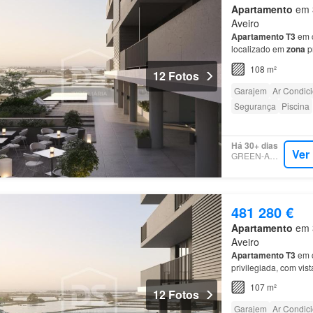
Apartamento
em 3
Aveiro
Apartamento
T3
em c
localizado em
zona
p
de lazer, giná sios e
108 m²
12 Fotos
Garajem
Ar Condic
Segurança
Piscina
Há 30+ dias
Ver
GREEN-ACRES
481 280 €
Apartamento
em 3
Aveiro
Apartamento
T3
em c
privilegiada, com vi
zona
de lazer, giná s
107 m²
12 Fotos
Garajem
Ar Condic