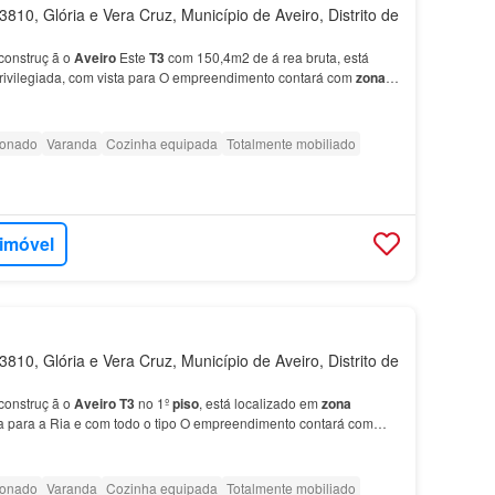
810, Glória e Vera Cruz, Município de Aveiro, Distrito de
onstruç ã o
Aveiro
Este
T3
com 150,4m2 de á rea bruta, está
rivilegiada, com vista para O empreendimento contará com
zona
 piscin…
ionado
Varanda
Cozinha equipada
Totalmente mobiliado
 imóvel
810, Glória e Vera Cruz, Município de Aveiro, Distrito de
onstruç ã o
Aveiro
T3
no 1º
piso
, está localizado em
zona
sta para a Ria e com todo o tipo O empreendimento contará com
ios e pisci…
ionado
Varanda
Cozinha equipada
Totalmente mobiliado