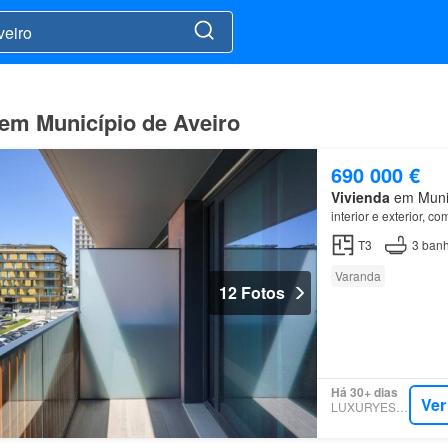
 em Município de Aveiro
690 000 €
Vivienda
em Municí
interior e exterior, 
T3
3
banh
Varanda
12 Fotos
Há 30+ dias
Ver
LUXURYESTATE