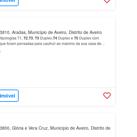
810, Aradas, Município de Aveiro, Distrito de Aveiro
tipologias T1,
T2
,
T3
,
T3
Duplex,
T4
Duplex e
T5
Duplex com
que foram pensadas para usufruir ao máximo da sua casa de
o de linhas modernas com as melhores e mais atuais…
²
 imóvel
800, Glória e Vera Cruz, Município de Aveiro, Distrito de