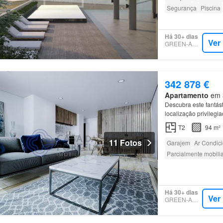
Segurança
Piscina
Há 30+ dias
Ver
GREEN-ACRES
342 878 €
Apartamento
em 3
Descubra este fantás
localização privilegi
com varanda e excele
T2
94 m²
11 Fotos
Garajem
Ar Condic
Parcialmente mobili
Há 30+ dias
Ver
GREEN-ACRES