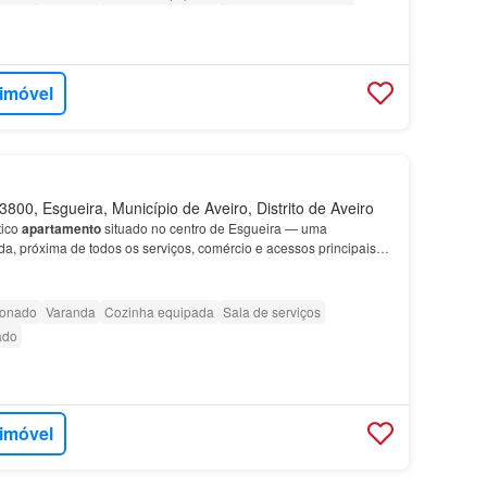
 imóvel
800, Esgueira, Município de Aveiro, Distrito de Aveiro
tico
apartamento
situado no centro de Esgueira — uma
ada, próxima de todos os serviços, comércio e acessos principais
nte luminosidade natural Cozinha totalmente eq…
ionado
Varanda
Cozinha equipada
Sala de serviços
ado
 imóvel