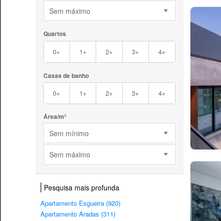
Sem máximo
Quartos
0+
1+
2+
3+
4+
Casas de banho
0+
1+
2+
3+
4+
Área/m²
Sem mínimo
Sem máximo
Pesquisa mais profunda
Apartamento Esgueira (920)
Apartamento Aradas (311)