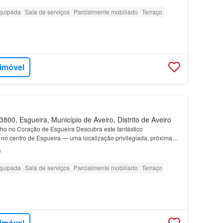
quipada
Sala de serviços
Parcialmente mobiliado
Terraço
 imóvel
800, Esgueira, Município de Aveiro, Distrito de Aveiro
o no Coração de Esgueira Descubra este fantástico
 no centro de Esgueira — uma localização privilegiada, próxima
dade e sensação de amplitude Cozinha totalmente equipad…
²
quipada
Sala de serviços
Parcialmente mobiliado
Terraço
 imóvel