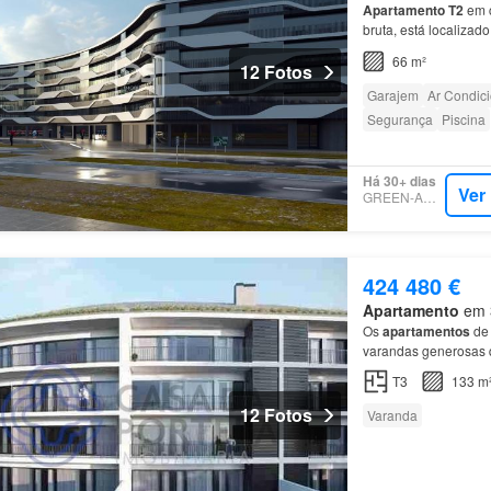
Apartamento
T2
em c
bruta, está localizad
de lazer, giná sios e
66 m²
12 Fotos
Garajem
Ar Condic
Segurança
Piscina
Há 30+ dias
Ver
GREEN-ACRES
424 480 €
Apartamento
em 3
Os
apartamentos
de 
varandas generosas 
sonho, neste edifíci
T3
133 m
12 Fotos
Varanda