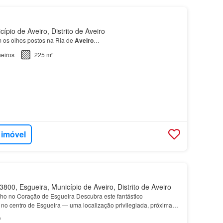
pio de Aveiro, Distrito de Aveiro
com os olhos postos na Ria de
Aveiro
…
eiros
225 m²
 imóvel
800, Esgueira, Município de Aveiro, Distrito de Aveiro
o no Coração de Esgueira Descubra este fantástico
 no centro de Esgueira — uma localização privilegiada, próxima
dade e sensação de amplitude Cozinha totalmente equipad…
²