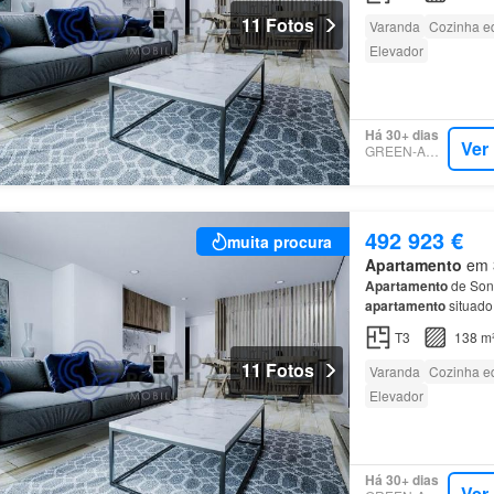
11 Fotos
Varanda
Cozinha e
Elevador
Há 30+ dias
Ver
GREEN-ACRES
492 923 €
muita procura
Apartamento
em 3
Apartamento
de Sonh
apartamento
situado
garantindo luminosi
T3
138 m
11 Fotos
Varanda
Cozinha e
Elevador
Há 30+ dias
Ver