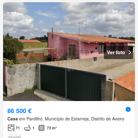
Ver foto
86 500 €
Casa
em Pardilhó, Município de Estarreja, Distrito de Aveiro
T1
1
73 m²
Quintal