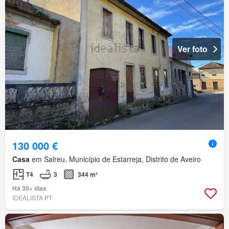
Ver foto
130 000 €
Casa
em Salreu, Município de Estarreja, Distrito de Aveiro
T4
3
344 m²
Há 30+ dias
IDEALISTA.PT