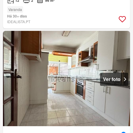
T2
2
96 m²
Varanda
Há 30+ dias
IDEALISTA.PT
Ver foto