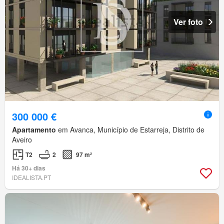
Ver foto
300 000 €
Apartamento
em Avanca, Município de Estarreja, Distrito de
Aveiro
T2
2
97 m²
Há 30+ dias
IDEALISTA.PT