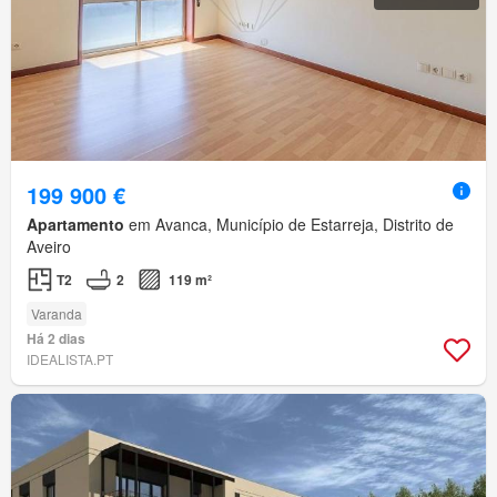
199 900 €
Apartamento
em Avanca, Município de Estarreja, Distrito de
Aveiro
T2
2
119 m²
Varanda
Há 2 dias
IDEALISTA.PT