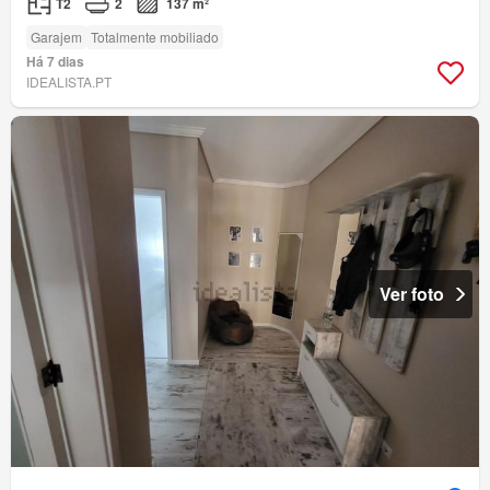
T2
2
137 m²
Garajem
Totalmente mobiliado
Há 7 dias
IDEALISTA.PT
Ver foto