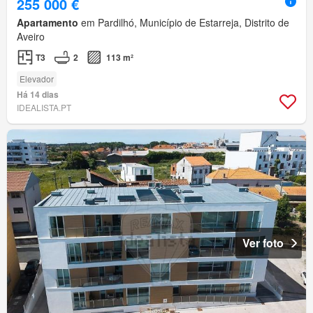
255 000 €
Apartamento
em Pardilhó, Município de Estarreja, Distrito de
Aveiro
T3
2
113 m²
Elevador
Há 14 dias
IDEALISTA.PT
Ver foto