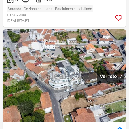
Varanda
Cozinha equipada
Parcialmente mobiliado
Há 30+ dias
IDEALISTA.PT
Ver foto