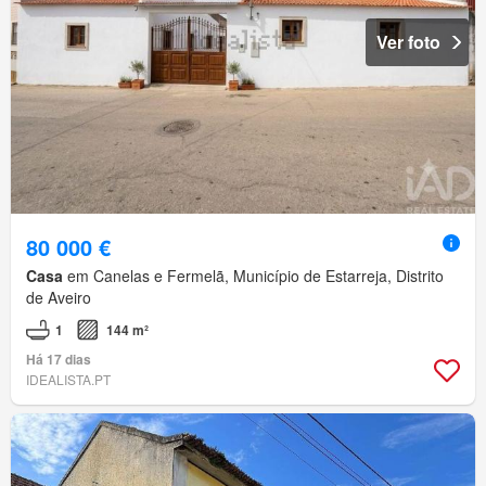
Ver foto
80 000 €
Casa
em Canelas e Fermelã, Município de Estarreja, Distrito
de Aveiro
1
144 m²
Há 17 dias
IDEALISTA.PT