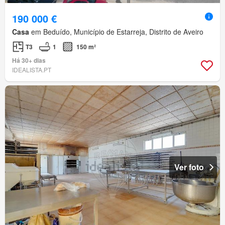
190 000 €
Casa
em Beduído, Município de Estarreja, Distrito de Aveiro
T3
1
150 m²
Há 30+ dias
IDEALISTA.PT
Ver foto