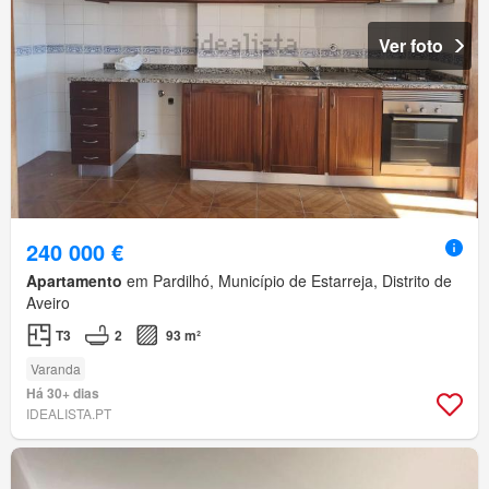
Ver foto
240 000 €
Apartamento
em Pardilhó, Município de Estarreja, Distrito de
Aveiro
T3
2
93 m²
Varanda
Há 30+ dias
IDEALISTA.PT