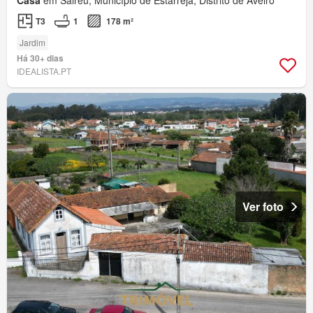
Casa
em Salreu, Município de Estarreja, Distrito de Aveiro
T3
1
178 m²
Jardim
Há 30+ dias
IDEALISTA.PT
Ver foto