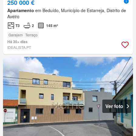
250 000 €
Apartamento
em Beduído, Município de Estarreja, Distrito de
Aveiro
T3
2
145 m²
Garajem
Terraço
Há 30+ dias
IDEALISTA.PT
Ver foto