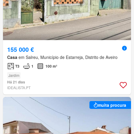
155 000 €
Casa
em Salreu, Município de Estarreja, Distrito de Aveiro
T3
1
100 m²
Jardim
Há 21 dias
IDEALISTA.PT
muita procura