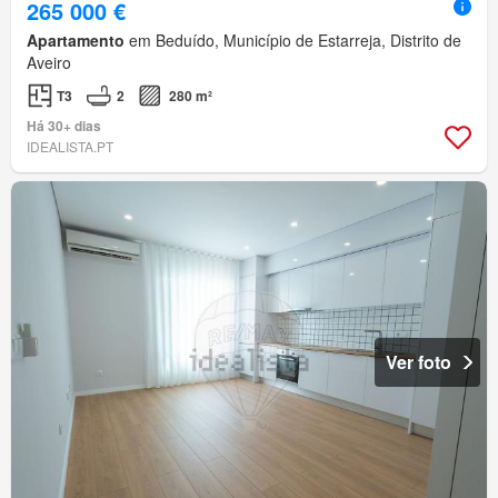
265 000 €
Apartamento
em Beduído, Município de Estarreja, Distrito de
Aveiro
T3
2
280 m²
Há 30+ dias
IDEALISTA.PT
Ver foto