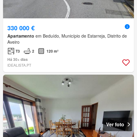
330 000 €
Apartamento
em Beduído, Município de Estarreja, Distrito de
Aveiro
T3
2
120 m²
Há 30+ dias
IDEALISTA.PT
Ver foto