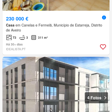
230 000 €
Casa
em Canelas e Fermelã, Município de Estarreja, Distrito
de Aveiro
T3
3
311 m²
Há 30+ dias
IDEALISTA.PT
4 Fotos