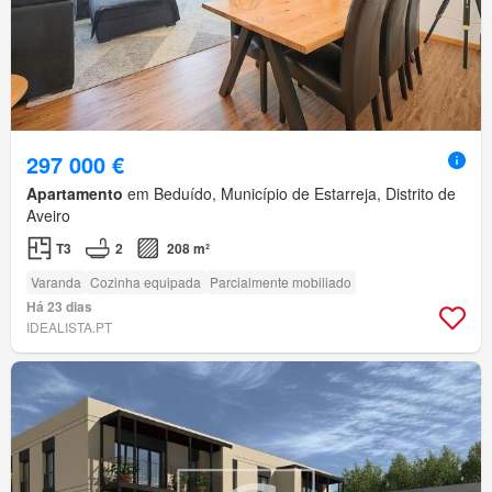
297 000 €
Apartamento
em Beduído, Município de Estarreja, Distrito de
Aveiro
T3
2
208 m²
Varanda
Cozinha equipada
Parcialmente mobiliado
Há 23 dias
IDEALISTA.PT