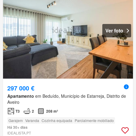
Ver foto
297 000 €
Apartamento
em Beduído, Município de Estarreja, Distrito de
Aveiro
T3
2
208 m²
Garajem
Varanda
Cozinha equipada
Parcialmente mobiliado
Há 30+ dias
IDEALISTA.PT