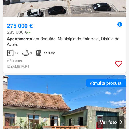
275 000 €
285 000 €
Apartamento
em Beduído, Município de Estarreja, Distrito de
Aveiro
T2
2
110 m²
Há 7 dias
IDEALISTA.PT
muita procura
Ver foto