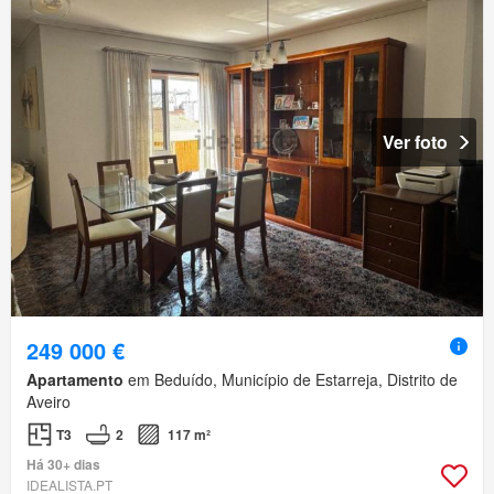
Ver foto
249 000 €
Apartamento
em Beduído, Município de Estarreja, Distrito de
Aveiro
T3
2
117 m²
Há 30+ dias
IDEALISTA.PT