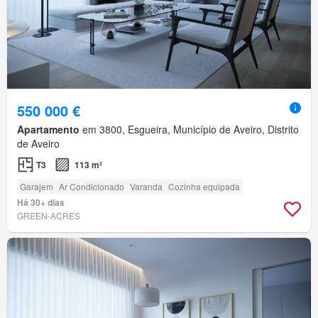
550 000 €
Apartamento
em 3800, Esgueira, Município de Aveiro, Distrito
de Aveiro
T3
113 m²
Garajem
Ar Condicionado
Varanda
Cozinha equipada
Há 30+ dias
GREEN-ACRES