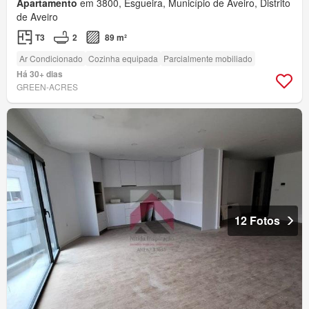
Apartamento
em 3800, Esgueira, Município de Aveiro, Distrito
de Aveiro
T3
2
89 m²
Ar Condicionado
Cozinha equipada
Parcialmente mobiliado
Há 30+ dias
GREEN-ACRES
12 Fotos