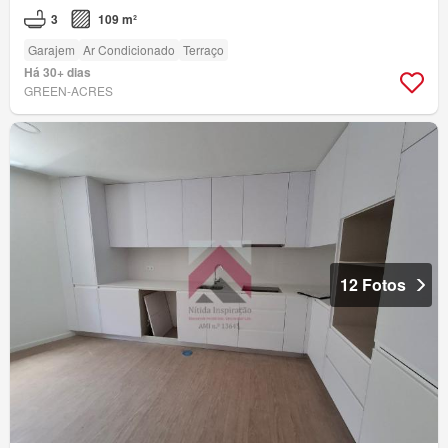
3
109 m²
Garajem
Ar Condicionado
Terraço
Há 30+ dias
GREEN-ACRES
12 Fotos