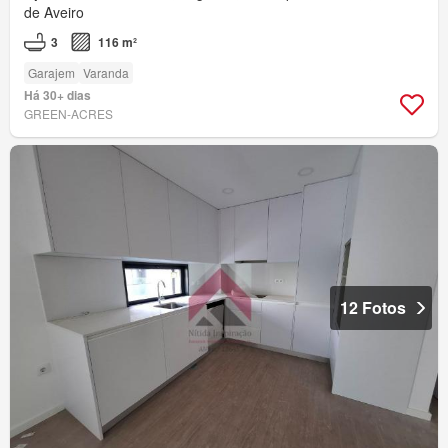
de Aveiro
3
116 m²
Garajem
Varanda
Há 30+ dias
GREEN-ACRES
12 Fotos