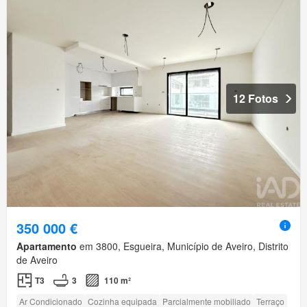
12 Fotos
350 000 €
Apartamento
em 3800, Esgueira, Município de Aveiro, Distrito
de Aveiro
T3
3
110 m²
Ar Condicionado
Cozinha equipada
Parcialmente mobiliado
Terraço