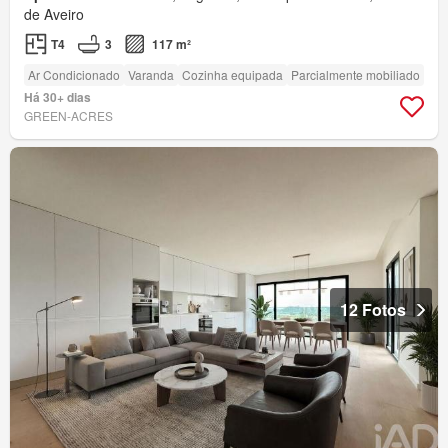
de Aveiro
T4
3
117 m²
Ar Condicionado
Varanda
Cozinha equipada
Parcialmente mobiliado
Há 30+ dias
GREEN-ACRES
12 Fotos