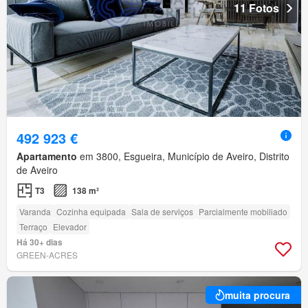
11 Fotos
492 923 €
Apartamento
em 3800, Esgueira, Município de Aveiro, Distrito
de Aveiro
T3
138 m²
Varanda
Cozinha equipada
Sala de serviços
Parcialmente mobiliado
Terraço
Elevador
Há 30+ dias
GREEN-ACRES
muita procura