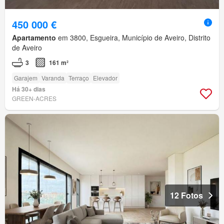
450 000 €
Apartamento
em 3800, Esgueira, Município de Aveiro, Distrito
de Aveiro
3
161 m²
Garajem
Varanda
Terraço
Elevador
Há 30+ dias
GREEN-ACRES
12 Fotos