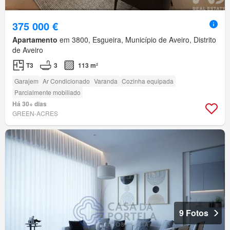
375 000 €
Apartamento
em 3800, Esgueira, Município de Aveiro, Distrito
de Aveiro
T3
3
113 m²
Garajem
Ar Condicionado
Varanda
Cozinha equipada
Parcialmente mobiliado
Há 30+ dias
GREEN-ACRES
9 Fotos