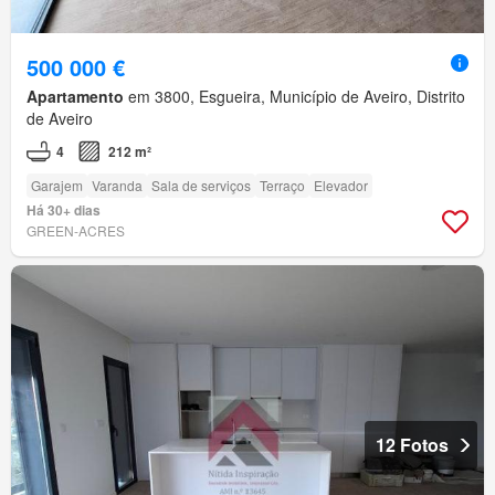
500 000 €
Apartamento
em 3800, Esgueira, Município de Aveiro, Distrito
de Aveiro
4
212 m²
Garajem
Varanda
Sala de serviços
Terraço
Elevador
Há 30+ dias
GREEN-ACRES
12 Fotos