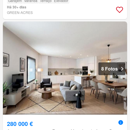
Garajem
Varanda
Terraço
Elevador
Há 30+ dias
GREEN-ACRES
8 Fotos
280 000 €