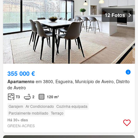
12 Fotos
355 000 €
Apartamento
em 3800, Esgueira, Município de Aveiro, Distrito
de Aveiro
T3
2
120 m²
Garajem
Ar Condicionado
Cozinha equipada
Parcialmente mobiliado
Terraço
Há 30+ dias
GREEN-ACRES