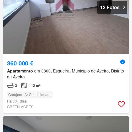
12 Fotos
360 000 €
Apartamento
em 3800, Esgueira, Município de Aveiro, Distrito
de Aveiro
3
112 m²
Garajem
Ar Condicionado
Há 30+ dias
GREEN-ACRES