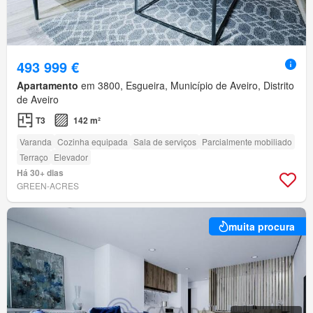
493 999 €
Apartamento
em 3800, Esgueira, Município de Aveiro, Distrito
de Aveiro
T3
142 m²
Varanda
Cozinha equipada
Sala de serviços
Parcialmente mobiliado
Terraço
Elevador
Há 30+ dias
GREEN-ACRES
muita procura