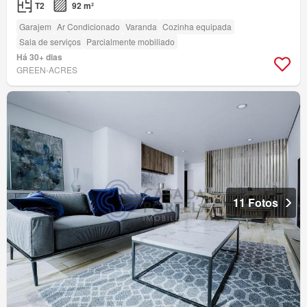
T2
92 m²
Garajem
Ar Condicionado
Varanda
Cozinha equipada
Sala de serviços
Parcialmente mobiliado
Há 30+ dias
GREEN-ACRES
11 Fotos