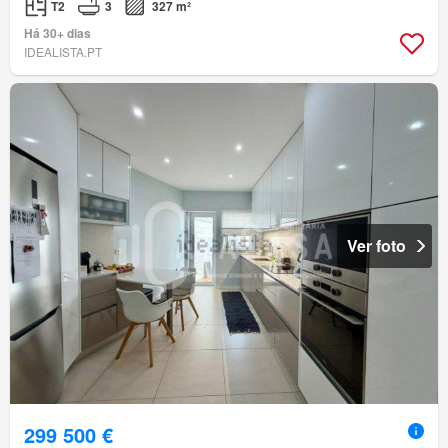
T2
3
327 m²
Há 30+ dias
IDEALISTA.PT
Ver foto
299 500 €