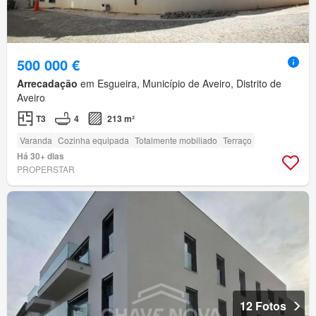
500 000 €
Arrecadação
em Esgueira, Município de Aveiro, Distrito de
Aveiro
T3
4
213 m²
Varanda
Cozinha equipada
Totalmente mobiliado
Terraço
Há 30+ dias
PROPERSTAR
12 Fotos