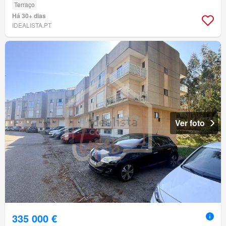
Terraço
Há 30+ dias
IDEALISTA.PT
Ver foto
335 000 €