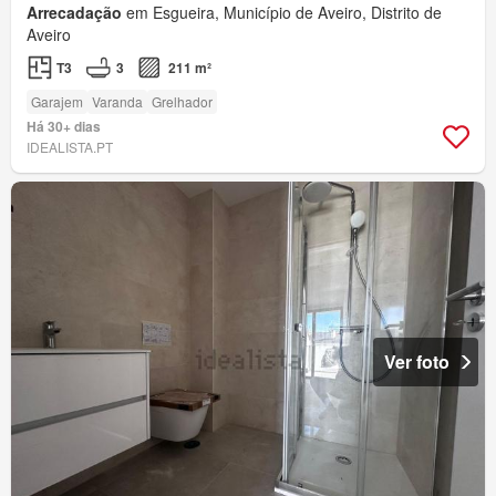
Arrecadação
em Esgueira, Município de Aveiro, Distrito de
Aveiro
T3
3
211 m²
Garajem
Varanda
Grelhador
Há 30+ dias
IDEALISTA.PT
Ver foto