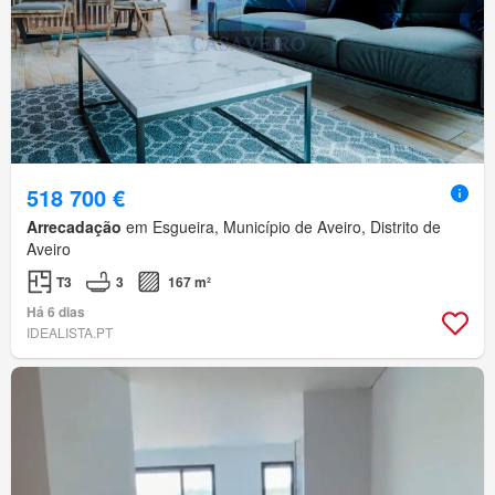
518 700 €
Arrecadação
em Esgueira, Município de Aveiro, Distrito de
Aveiro
T3
3
167 m²
Há 6 dias
IDEALISTA.PT