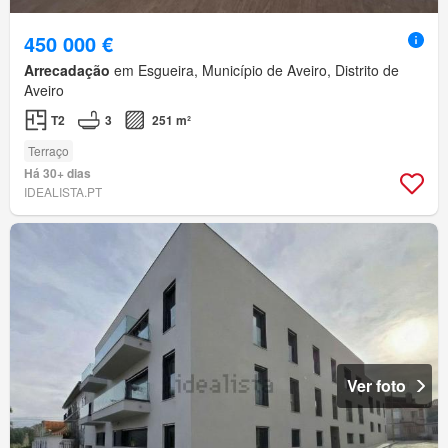
450 000 €
Arrecadação
em Esgueira, Município de Aveiro, Distrito de
Aveiro
T2
3
251 m²
Terraço
Há 30+ dias
IDEALISTA.PT
Ver foto