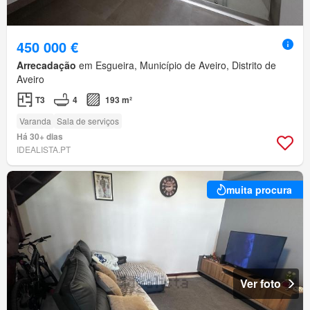
450 000 €
Arrecadação
em Esgueira, Município de Aveiro, Distrito de
Aveiro
T3
4
193 m²
Varanda
Sala de serviços
Há 30+ dias
IDEALISTA.PT
muita procura
Ver foto