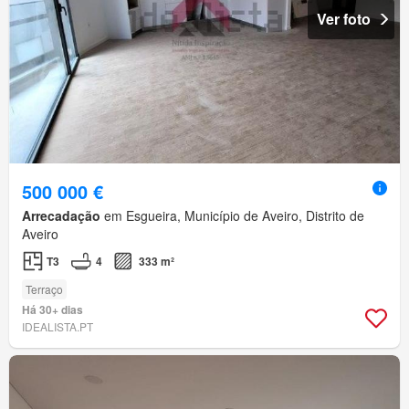
Ver foto
500 000 €
Arrecadação
em Esgueira, Município de Aveiro, Distrito de
Aveiro
T3
4
333 m²
Terraço
Há 30+ dias
IDEALISTA.PT