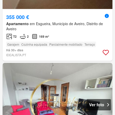
355 000 €
Apartamento
em Esgueira, Município de Aveiro, Distrito de
Aveiro
T2
2
169 m²
Garajem
Cozinha equipada
Parcialmente mobiliado
Terraço
Há 30+ dias
IDEALISTA.PT
Ver foto