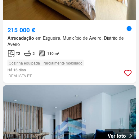
215 000 €
Arrecadação
em Esgueira, Município de Aveiro, Distrito de
Aveiro
T2
2
110 m²
Cozinha equipada
Parcialmente mobiliado
Há 16 dias
IDEALISTA.PT
Ver foto