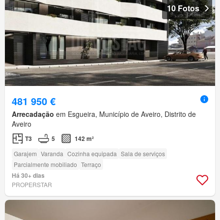
10 Fotos
481 950 €
Arrecadação
em Esgueira, Município de Aveiro, Distrito de
Aveiro
T3
5
142 m²
Garajem
Varanda
Cozinha equipada
Sala de serviços
Parcialmente mobiliado
Terraço
Há 30+ dias
PROPERSTAR