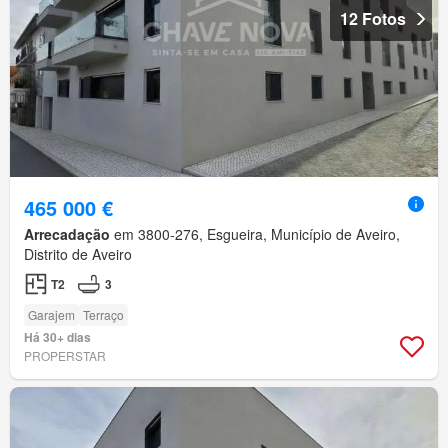
12 Fotos
465 000 €
Arrecadação
em 3800-276, Esgueira, Município de Aveiro,
Distrito de Aveiro
T2
3
Garajem
Terraço
Há 30+ dias
PROPERSTAR