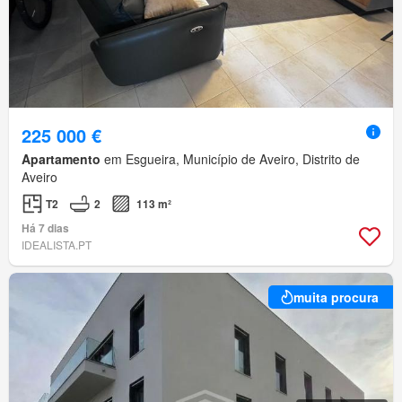
225 000 €
Apartamento
em Esgueira, Município de Aveiro, Distrito de
Aveiro
T2
2
113 m²
Há 7 dias
IDEALISTA.PT
muita procura