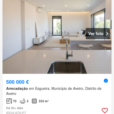
Ver foto
500 000 €
Arrecadação
em Esgueira, Município de Aveiro, Distrito de
Aveiro
T3
3
333 m²
Há 30+ dias
IDEALISTA.PT