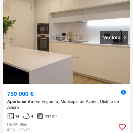
Ver foto
750 000 €
Apartamento
em Esgueira, Município de Aveiro, Distrito de
Aveiro
T4
4
137 m²
Há 30+ dias
IDEALISTA.PT