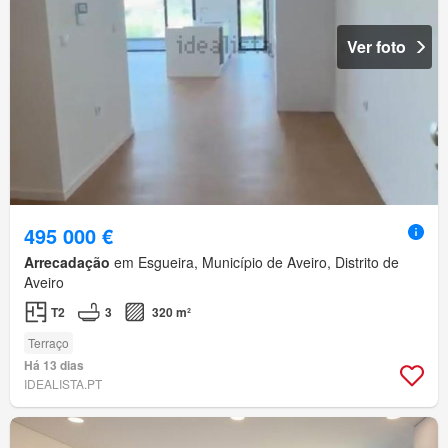
Ver foto
495 000 €
Arrecadação
em Esgueira, Município de Aveiro, Distrito de
Aveiro
T2
3
320 m²
Terraço
Há 13 dias
IDEALISTA.PT