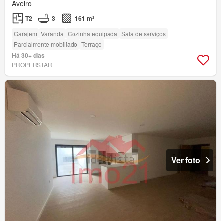
Aveiro
T2
3
161 m²
Garajem
Varanda
Cozinha equipada
Sala de serviços
Parcialmente mobiliado
Terraço
Há 30+ dias
PROPERSTAR
Ver foto