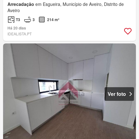
Arrecadação
em Esgueira, Município de Aveiro, Distrito de
Aveiro
T3
3
214 m²
Há 20 dias
IDEALISTA.PT
Ver foto