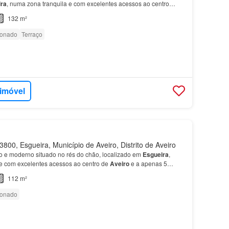
ra
, numa zona tranquila e com excelentes acessos ao centro
1,72 m² Características do imóvel:
Piso
0: - Coz…
132 m²
ionado
Terraço
 imóvel
800, Esgueira, Município de Aveiro, Distrito de Aveiro
 e moderno situado no rés do chão, localizado em
Esgueira
,
e com excelentes acessos ao centro de
Aveiro
e a apenas 5
ourenço Peixinho, no centro de
Aveiro
.…
112 m²
ionado