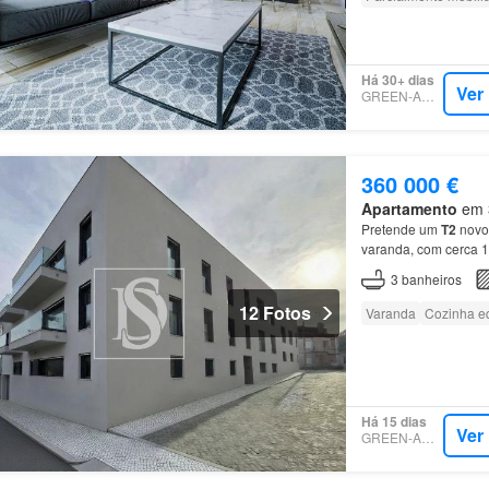
Há 30+ dias
Ver
GREEN-ACRES
360 000 €
Apartamento
em 3
Pretende um
T2
novo
varanda, com cerca 1
e tranquilas da
Esgue
3
banheiros
12 Fotos
Varanda
Cozinha e
Há 15 dias
Ver
GREEN-ACRES