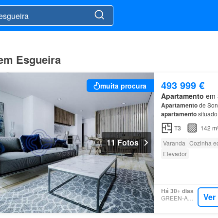
 em Esgueira
493 999 €
muita procura
Apartamento
em 3
Apartamento
de Son
apartamento
situado
exteriores: Varanda a
T3
142 m
11 Fotos
Varanda
Cozinha e
Elevador
Há 30+ dias
Ver
GREEN-ACRES