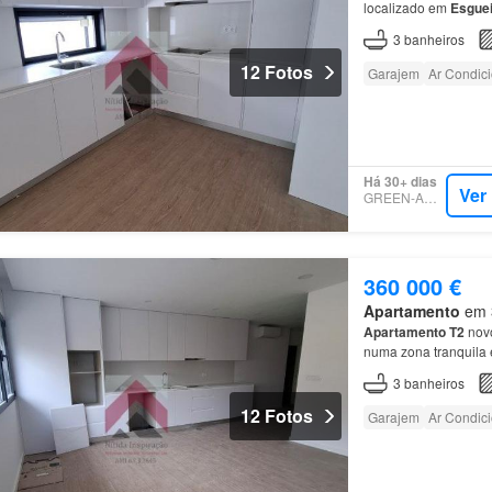
localizado em
Esguei
Tipologia:
T3
Área: 21
3
banheiros
12 Fotos
Garajem
Ar Condic
Há 30+ dias
Ver
GREEN-ACRES
360 000 €
Apartamento
em 3
Apartamento
T2
novo
numa zona tranquila 
minutos da Avenida L
3
banheiros
12 Fotos
Garajem
Ar Condic