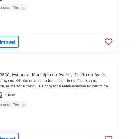
ionado
Terraço
 imóvel
800, Esgueira, Município de Aveiro, Distrito de Aveiro
rraço no R/Chão novo e moderno situado no rés do chão,
ra
, numa zona tranquila e com excelentes acessos ao centro de
minutos da Avenida Lourenço Peixinho, no centro d…
109 m²
ionado
Terraço
 imóvel