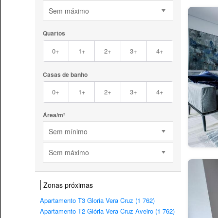
Sem máximo
Quartos
0+
1+
2+
3+
4+
Casas de banho
0+
1+
2+
3+
4+
Área/m²
Sem mínimo
Sem máximo
Zonas próximas
Apartamento T3 Gloria Vera Cruz (1 762)
Apartamento T2 Glória Vera Cruz Aveiro (1 762)