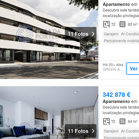
Apartamento
em 3
Descubra este fantás
localização privilegi
T2
92 m²
11 Fotos
Garajem
Ar Condic
Parcialmente mobili
Há 30+ dias
Ver
GREEN-ACRES
342 878 €
Apartamento
em 3
Descubra este fantás
localização privilegi
T2
94 m²
11 Fotos
Garajem
Ar Condic
Parcialmente mobili