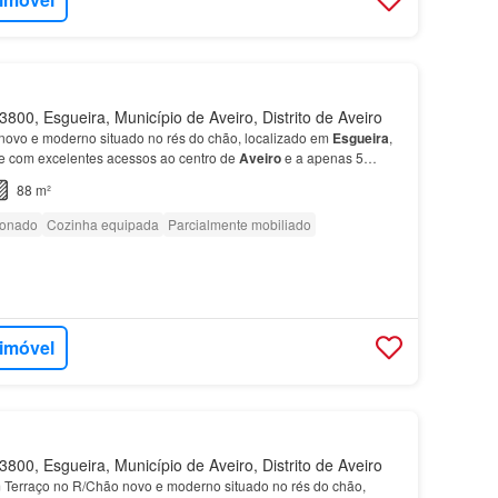
800, Esgueira, Município de Aveiro, Distrito de Aveiro
novo e moderno situado no rés do chão, localizado em
Esgueira
,
e com excelentes acessos ao centro de
Aveiro
e a apenas 5
ourenço Peixinho, no centro de
Aveiro
.…
88 m²
ionado
Cozinha equipada
Parcialmente mobiliado
 imóvel
800, Esgueira, Município de Aveiro, Distrito de Aveiro
Terraço no R/Chão novo e moderno situado no rés do chão,