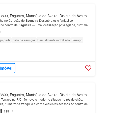
800, Esgueira, Município de Aveiro, Distrito de Aveiro
ho no Coração de
Esgueira
Descubra este fantástico
 no centro de
Esgueira
— uma localização privilegiada, próxima
cessível desde a suíte principal Terraços amplo ligad…
²
quipada
Sala de serviços
Parcialmente mobiliado
Terraço
 imóvel
800, Esgueira, Município de Aveiro, Distrito de Aveiro
Terraço no R/Chão novo e moderno situado no rés do chão,
ra
, numa zona tranquila e com excelentes acessos ao centro de
minutos da Avenida Lourenço Peixinho, no centro…
119 m²