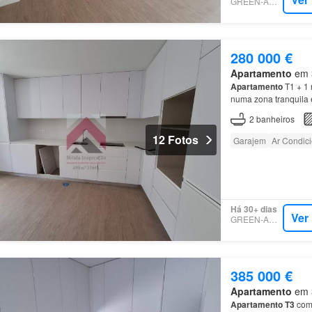
GREEN-ACRES
280 000 €
Apartamento
em 3
Apartamento
T1 + 1 
numa zona tranquila 
minutos da Avenida L
2
banheiros
12 Fotos
Garajem
Ar Condic
Há 30+ dias
Ver
GREEN-ACRES
385 000 €
Apartamento
em 3
Apartamento
T3
com 