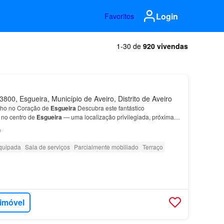
Login
Favoritos
1-30 de
920 vivendas
800, Esgueira, Município de Aveiro, Distrito de Aveiro
ho no Coração de
Esgueira
Descubra este fantástico
 no centro de
Esgueira
— uma localização privilegiada, próxima
cessível desde a suíte principal Terraços amplo ligad…
²
quipada
Sala de serviços
Parcialmente mobiliado
Terraço
 imóvel