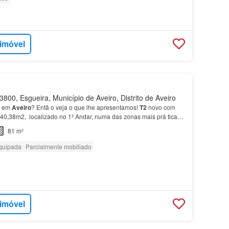
 imóvel
800, Esgueira, Município de Aveiro, Distrito de Aveiro
 em
Aveiro
? Entã o veja o que lhe apresentamos!
T2
novo com
40,38m2, localizado no 1º Andar, numa das zonas mais prá ticas
ira
.…
81 m²
quipada
Parcialmente mobiliado
 imóvel