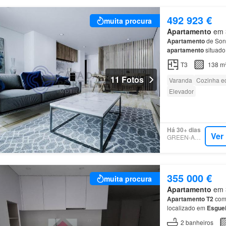
492 923 €
muita procura
Apartamento
em 3
Apartamento
de Son
apartamento
situado
exteriores: Varanda a
T3
138 m
11 Fotos
Varanda
Cozinha e
Elevador
Há 30+ dias
Ver
GREEN-ACRES
355 000 €
muita procura
Apartamento
em 3
Apartamento
T2
com 
localizado em
Esguei
Aveiro
e a apenas 5 
2
banheiros