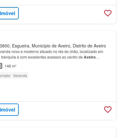
 imóvel
800, Esgueira, Município de Aveiro, Distrito de Aveiro
randa novo e moderno situado no rés do chão, localizado em
 tranquila e com excelentes acessos ao centro de
Aveiro
2,22m² Características do imóvel:
Piso
0: - Cozinh…
146 m²
ionado
Varanda
 imóvel