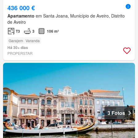
436 000 €
Apartamento
em Santa Joana, Município de Aveiro, Distrito
de Aveiro
T3
3
106 m²
Garajem
Varanda
Há 30+ dias
PROPERSTAR
3 Fotos