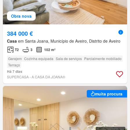
Obra nova
384 000 €
Casa
em Santa Joana, Município de Aveiro, Distrito de Aveiro
T2
3
102 m²
Garajem
Cozinha equipada
Sala de serviços
Parcialmente mobiliado
Terraço
Há 7 dias
SUPERCASA - A CASA DA JOANA®
muita procura