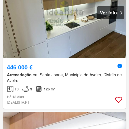
Ver foto
446 000 €
Arrecadação
em Santa Joana, Município de Aveiro, Distrito de
Aveiro
T3
3
126 m²
Há 18 dias
IDEALISTA.PT