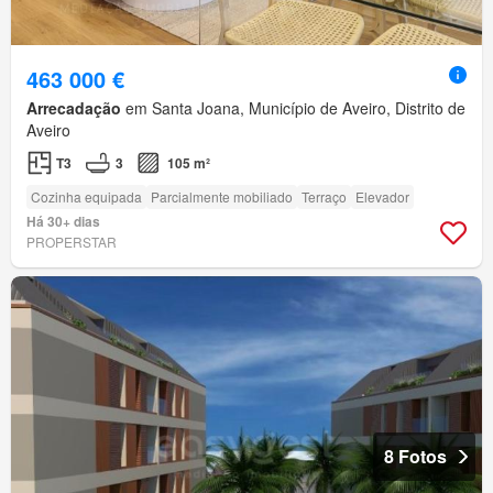
463 000 €
Arrecadação
em Santa Joana, Município de Aveiro, Distrito de
Aveiro
T3
3
105 m²
Cozinha equipada
Parcialmente mobiliado
Terraço
Elevador
Há 30+ dias
PROPERSTAR
8 Fotos