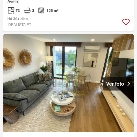
Aveiro
T3
3
125 m²
Há 30+ dias
IDEALISTA.PT
Ver foto