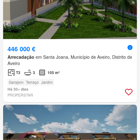
446 000 €
Arrecadação
em Santa Joana, Município de Aveiro, Distrito de
Aveiro
T3
3
105 m²
Garajem
Terraço
Jardim
Há 30+ dias
PROPERSTAR