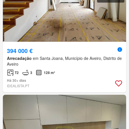
394 000 €
Arrecadação
em Santa Joana, Município de Aveiro, Distrito de
Aveiro
T2
3
128 m²
Há 30+ dias
IDEALISTA.PT