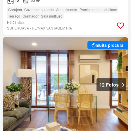
T2
90 m²
Garajem
Cozinha equipada
Aquecimento
Parcialmente mobiliado
Terraço
Grelhador
Sala multiuso
Há 21 dias
SUPERCASA - RE/MAX VANTAGEM RIA
muita procura
12 Fotos