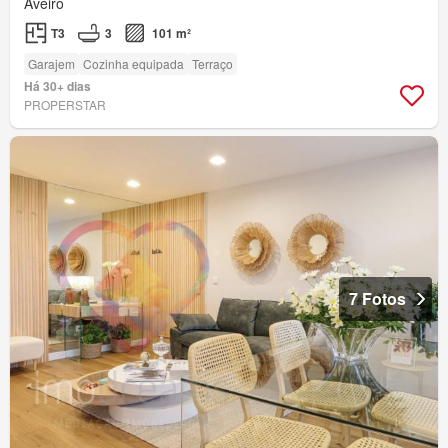
Aveiro
T3
3
101 m²
Garajem
Cozinha equipada
Terraço
Há 30+ dias
PROPERSTAR
7 Fotos