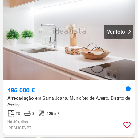
Ver foto
485 000 €
Arrecadação
em Santa Joana, Município de Aveiro, Distrito de
Aveiro
T3
3
125 m²
Há 30+ dias
IDEALISTA.PT