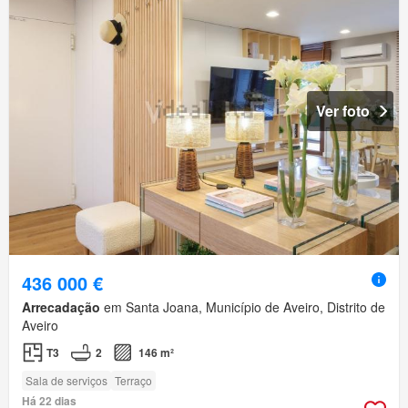
Ver foto
436 000 €
Arrecadação
em Santa Joana, Município de Aveiro, Distrito de
Aveiro
T3
2
146 m²
Sala de serviços
Terraço
Há 22 dias