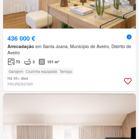
436 000 €
Arrecadação
em Santa Joana, Município de Aveiro, Distrito de
Aveiro
T3
3
101 m²
Garajem
Cozinha equipada
Terraço
Há 30+ dias
PROPERSTAR