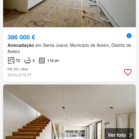
386 000 €
Arrecadação
em Santa Joana, Município de Aveiro, Distrito de
Aveiro
T2
3
115 m²
Há 30+ dias
IDEALISTA.PT
Ver foto