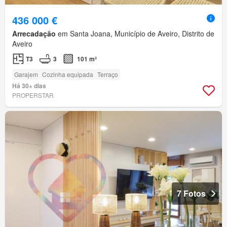
436 000 €
Arrecadação
em Santa Joana, Município de Aveiro, Distrito de
Aveiro
T3
3
101 m²
Garajem
Cozinha equipada
Terraço
Há 30+ dias
PROPERSTAR
7 Fotos