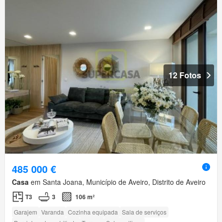
12 Fotos
485 000 €
Casa
em Santa Joana, Município de Aveiro, Distrito de Aveiro
T3
3
106 m²
Garajem
Varanda
Cozinha equipada
Sala de serviços