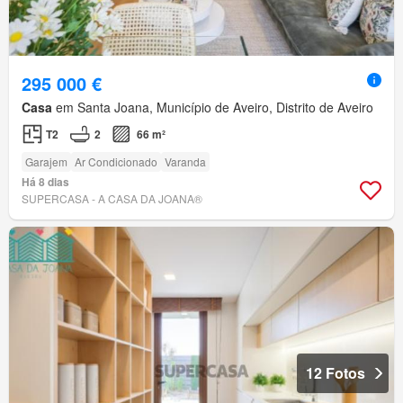
295 000 €
Casa
em Santa Joana, Município de Aveiro, Distrito de Aveiro
T2
2
66 m²
Garajem
Ar Condicionado
Varanda
Há 8 dias
SUPERCASA - A CASA DA JOANA®
12 Fotos