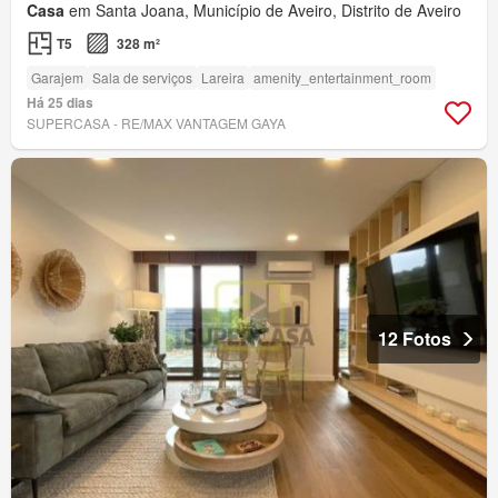
Casa
em Santa Joana, Município de Aveiro, Distrito de Aveiro
T5
328 m²
Garajem
Sala de serviços
Lareira
amenity_entertainment_room
Há 25 dias
SUPERCASA - RE/MAX VANTAGEM GAYA
12 Fotos