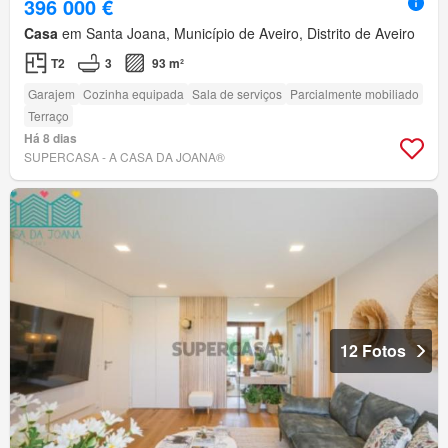
396 000 €
Casa
em Santa Joana, Município de Aveiro, Distrito de Aveiro
T2
3
93 m²
Garajem
Cozinha equipada
Sala de serviços
Parcialmente mobiliado
Terraço
Há 8 dias
SUPERCASA - A CASA DA JOANA®
12 Fotos