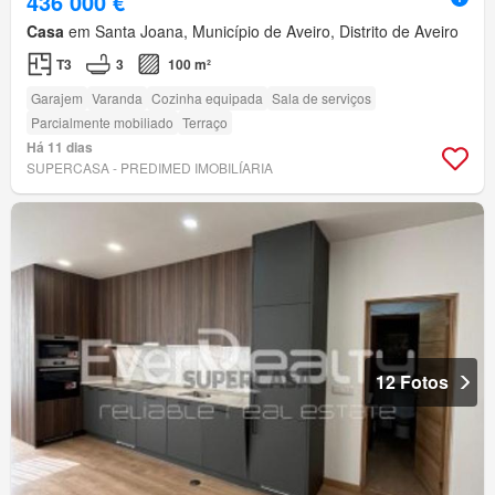
436 000 €
Casa
em Santa Joana, Município de Aveiro, Distrito de Aveiro
T3
3
100 m²
Garajem
Varanda
Cozinha equipada
Sala de serviços
Parcialmente mobiliado
Terraço
Há 11 dias
SUPERCASA - PREDIMED IMOBILÍARIA
12 Fotos