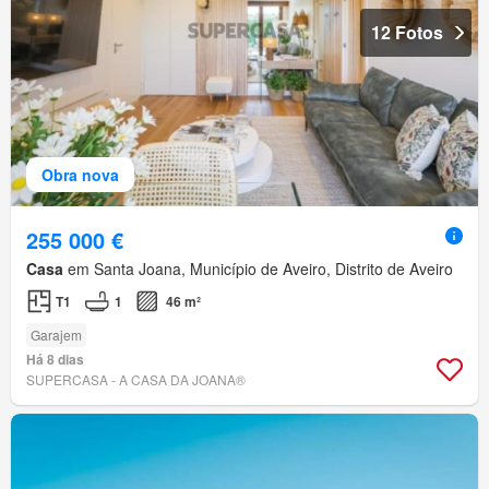
12 Fotos
Obra nova
255 000 €
Casa
em Santa Joana, Município de Aveiro, Distrito de Aveiro
T1
1
46 m²
Garajem
Há 8 dias
SUPERCASA - A CASA DA JOANA®