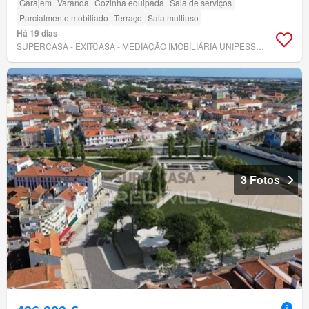
Garajem
Varanda
Cozinha equipada
Sala de serviços
Parcialmente mobiliado
Terraço
Sala multiuso
Há 19 dias
SUPERCASA - EXITCASA - MEDIAÇÃO IMOBILIÁRIA UNIPESSOAL, LDA
3 Fotos