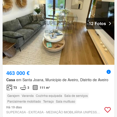
12 Fotos
463 000 €
Casa
em Santa Joana, Município de Aveiro, Distrito de Aveiro
T3
3
111 m²
Garajem
Varanda
Cozinha equipada
Sala de serviços
Parcialmente mobiliado
Terraço
Sala multiuso
Há 19 dias
SUPERCASA - EXITCASA - MEDIAÇÃO IMOBILIÁRIA UNIPESSOAL, LDA