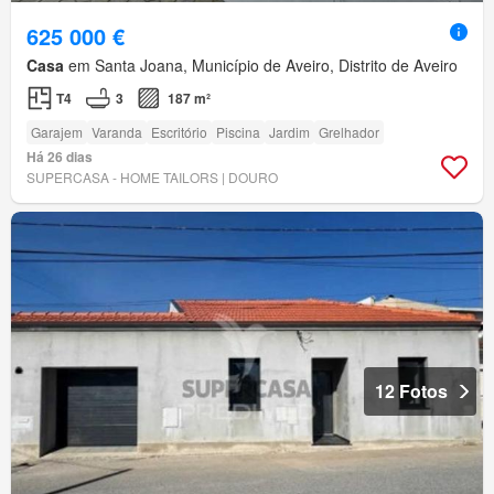
625 000 €
Casa
em Santa Joana, Município de Aveiro, Distrito de Aveiro
T4
3
187 m²
Garajem
Varanda
Escritório
Piscina
Jardim
Grelhador
Há 26 dias
SUPERCASA - HOME TAILORS | DOURO
12 Fotos