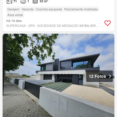
T1
1
52 m²
Garajem
Varanda
Cozinha equipada
Parcialmente mobiliado
Área verde
Há 19 dias
SUPERCASA - SPS - SOCIEDADE DE MEDIAÇÃO IMOBILIÁRIA, LDA
12 Fotos