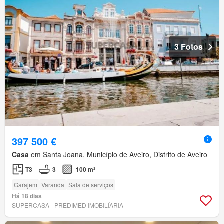
3 Fotos
397 500 €
Casa
em Santa Joana, Município de Aveiro, Distrito de Aveiro
T3
3
100 m²
Garajem
Varanda
Sala de serviços
Há 18 dias
SUPERCASA - PREDIMED IMOBILÍARIA