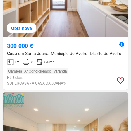
Obra nova
300 000 €
Casa
em Santa Joana, Município de Aveiro, Distrito de Aveiro
T2
2
64 m²
Garajem
Ar Condicionado
Varanda
Há 8 dias
SUPERCASA - A CASA DA JOANA®