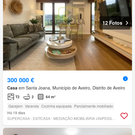
12 Fotos
300 000 €
Casa
em Santa Joana, Município de Aveiro, Distrito de Aveiro
T2
2
64 m²
Garajem
Varanda
Cozinha equipada
Parcialmente mobiliado
Há 19 dias
SUPERCASA - EXITCASA - MEDIAÇÃO IMOBILIÁRIA UNIPESSOAL, LDA