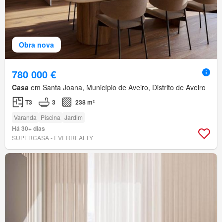
Obra nova
780 000 €
Casa
em Santa Joana, Município de Aveiro, Distrito de Aveiro
T3
3
238 m²
Varanda
Piscina
Jardim
Há 30+ dias
SUPERCASA - EVERREALTY