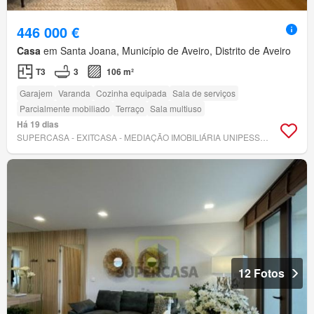
446 000 €
Casa
em Santa Joana, Município de Aveiro, Distrito de Aveiro
T3
3
106 m²
Garajem
Varanda
Cozinha equipada
Sala de serviços
Parcialmente mobiliado
Terraço
Sala multiuso
Há 19 dias
SUPERCASA - EXITCASA - MEDIAÇÃO IMOBILIÁRIA UNIPESSOAL, LDA
12 Fotos