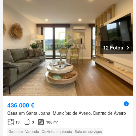
12 Fotos
436 000 €
Casa
em Santa Joana, Município de Aveiro, Distrito de Aveiro
T3
3
106 m²
Garajem
Varanda
Cozinha equipada
Sala de serviços