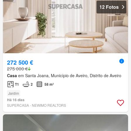
12 Fotos
272 500 €
275 000 €
Casa
em Santa Joana, Município de Aveiro, Distrito de Aveiro
T1
2
58 m²
Jardim
Há 16 dias
SUPERCASA - NEWIMO REALTORS