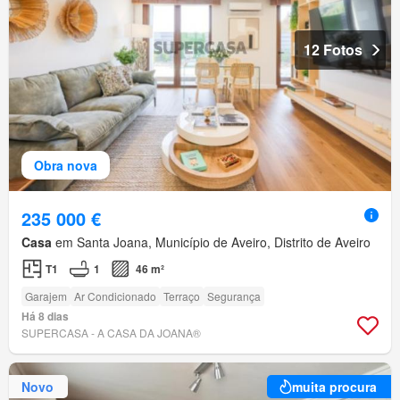
12 Fotos
Obra nova
235 000 €
Casa
em Santa Joana, Município de Aveiro, Distrito de Aveiro
T1
1
46 m²
Garajem
Ar Condicionado
Terraço
Segurança
Há 8 dias
SUPERCASA - A CASA DA JOANA®
Novo
muita procura