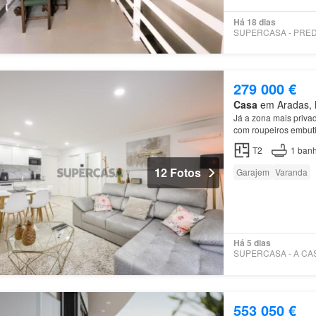
Há 18 dias
279 000 €
Casa
em Aradas, M
Já a zona mais priva
com roupeiros embut
T2
1
banh
12 Fotos
Garajem
Varanda
Há 5 dias
553 050 €