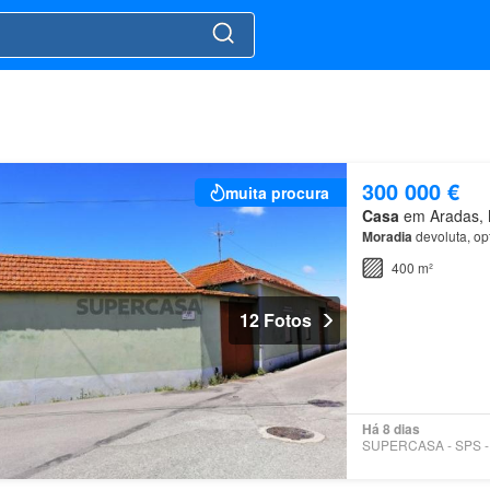
300 000 €
muita procura
Casa
em Aradas, M
Moradia
devoluta, op
400 m²
12 Fotos
Há 8 dias