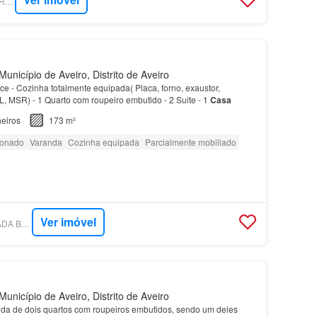
SUPERCASA - AMO REAL ESTATE
unicípio de Aveiro, Distrito de Aveiro
e - Cozinha totalmente equipada( Placa, forno, exaustor,
 MSR) - 1 Quarto com roupeiro embutido - 2 Suite - 1
Casa
eiros
173 m²
ionado
Varanda
Cozinha equipada
Parcialmente mobiliado
Ver imóvel
SUPERCASA - ARCADA BAIRRO DO LICEU
unicípio de Aveiro, Distrito de Aveiro
nda de dois quartos com roupeiros embutidos, sendo um deles