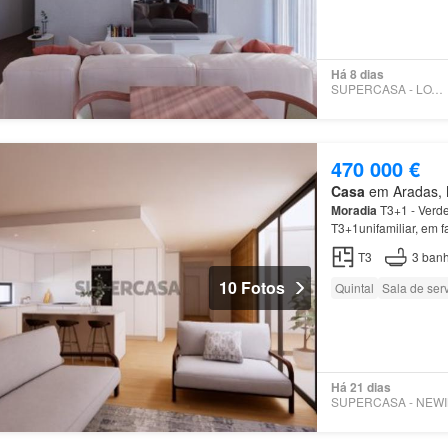
Há 8 dias
SUPERCASA - LOVEHOUSE
470 000 €
Casa
em Aradas, M
Moradia
T3+1 - Verd
T3+1unifamiliar, em f
T3
3
banh
10 Fotos
Quintal
Sala de ser
Há 21 dias