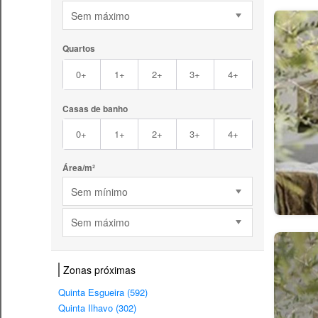
Sem máximo
Quartos
0+
1+
2+
3+
4+
Casas de banho
0+
1+
2+
3+
4+
Área/m²
Sem mínimo
Sem máximo
Zonas próximas
Quinta Esgueira (592)
Quinta Ilhavo (302)