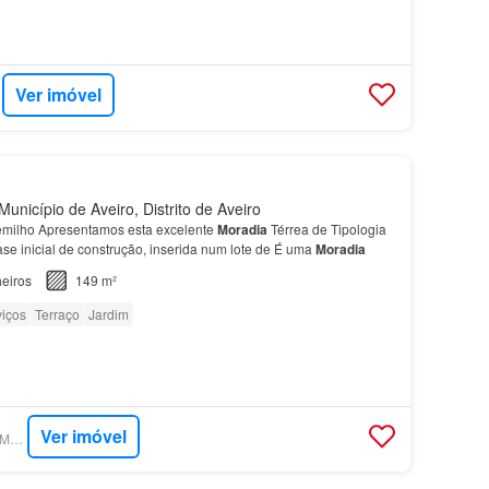
Ver imóvel
unicípio de Aveiro, Distrito de Aveiro
emilho Apresentamos esta excelente
Moradia
Térrea de Tipologia
ase inicial de construção, inserida num lote de É uma
Moradia
eiros
149 m²
viços
Terraço
Jardim
Ver imóvel
SUPERCASA - NEWIMO REALTORS