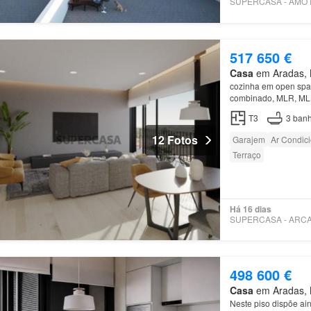
517 650 €
Casa
em Aradas, M
cozinha em open spac
combinado, MLR, MLL,
T3
3
banh
12 Fotos
Garajem
Ar Condic
Terraço
Há 16 dias
498 600 €
Casa
em Aradas, M
Neste piso dispõe ai