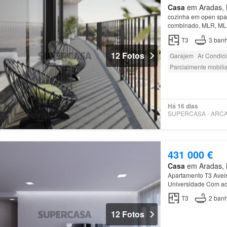
Casa
em Aradas, M
cozinha em open spac
combinado, MLR, MLL,
T3
3
banh
12 Fotos
Garajem
Ar Condic
Parcialmente mobili
Há 16 dias
431 000 €
Casa
em Aradas, M
Apartamento T3 Aveir
Universidade Com aca
’wincanders’ ’Wood S
T3
2
banh
12 Fotos