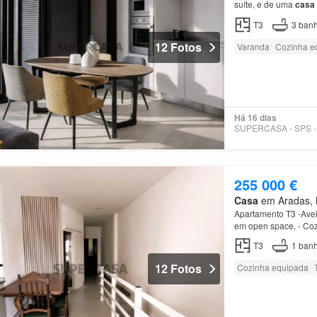
suíte, e de uma
casa
T3
3
banh
12 Fotos
Varanda
Cozinha e
Há 16 dias
255 000 €
Casa
em Aradas, M
Apartamento T3 -Aveir
em open space, - Coz
máquina de lavar ro
T3
1
banh
12 Fotos
Cozinha equipada