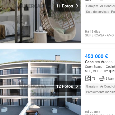
11 Fotos
Garajem
Ar Condic
Sala de serviços
Pa
Há 19 dias
453 000 €
Casa
em Aradas, M
Open Space; - Cozinh
MLL, MSR); - um quar
completas - Uma
cas
T3
3
banh
12 Fotos
Garajem
Ar Condic
Parcialmente mobili
Há 22 dias