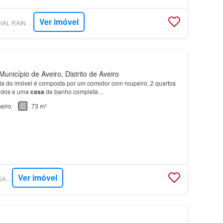
Ver imóvel
SUPERCASA - PREDIAL RAINHA SANTA - SOCIEDADE DE MEDIAÇÃO IMOBILIÁRIA, LDA
unicípio de Aveiro, Distrito de Aveiro
da do imóvel é composta por um corredor com roupeiro, 2 quartos
idos e uma
casa
de banho completa…
eiro
73 m²
Ver imóvel
SUPERCASA - A CASA DA JOANA®