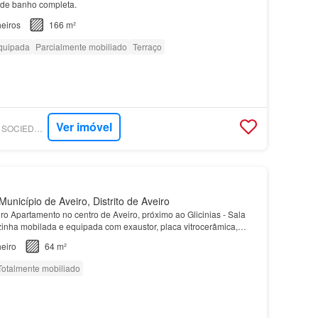
de banho completa.
eiros
166 m²
quipada
Parcialmente mobiliado
Terraço
Ver imóvel
SUPERCASA - SPS - SOCIEDADE DE MEDIAÇÃO IMOBILIÁRIA, LDA
unicípio de Aveiro, Distrito de Aveiro
o Apartamento no centro de Aveiro, próximo ao Glicinias - Sala
inha mobilada e equipada com exaustor, placa vitrocerâmica,
upa e termoacumulador para aquecimento de…
eiro
64 m²
Totalmente mobiliado