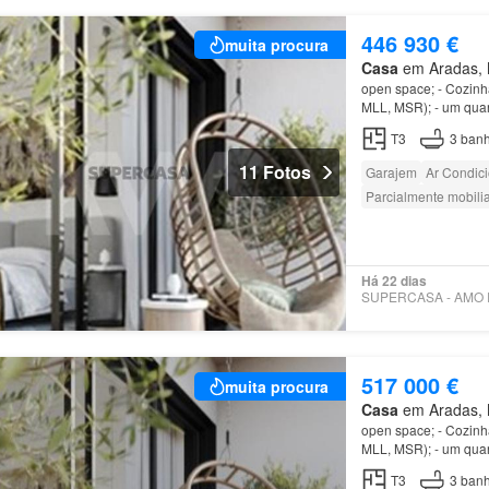
446 930 €
muita procura
Casa
em Aradas, M
open space; - Cozinh
MLL, MSR); - um quar
completas - Uma
cas
T3
3
banh
11 Fotos
Garajem
Ar Condic
Parcialmente mobili
Há 22 dias
517 000 €
muita procura
Casa
em Aradas, M
open space; - Cozinh
MLL, MSR); - um quar
completas - Uma
cas
T3
3
banh