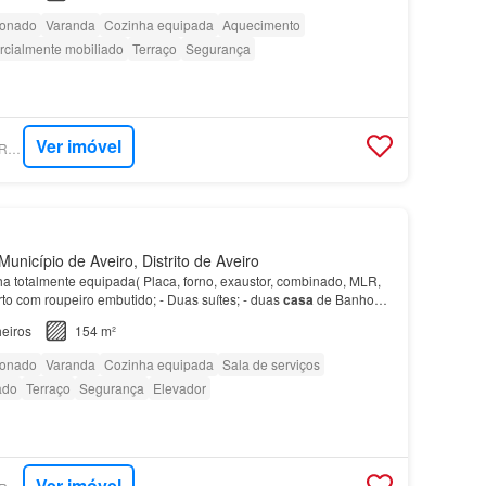
ionado
Varanda
Cozinha equipada
Aquecimento
rcialmente mobiliado
Terraço
Segurança
Ver imóvel
SUPERCASA - AMO REAL ESTATE
unicípio de Aveiro, Distrito de Aveiro
a totalmente equipada( Placa, forno, exaustor, combinado, MLR,
to com roupeiro embutido; - Duas suítes; - duas
casa
de Banho
a
de banho de serviço; - Um Arrumo;- Lava…
eiros
154 m²
ionado
Varanda
Cozinha equipada
Sala de serviços
ado
Terraço
Segurança
Elevador
Ver imóvel