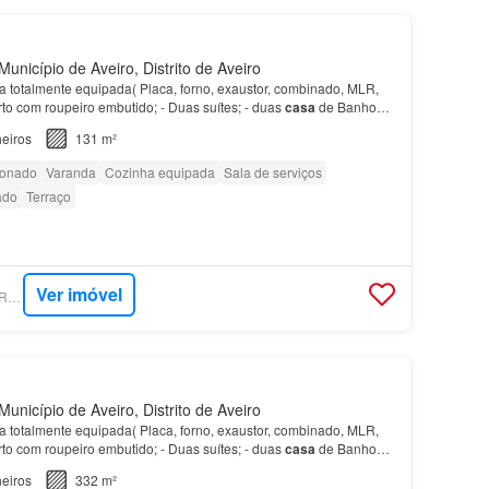
unicípio de Aveiro, Distrito de Aveiro
a totalmente equipada( Placa, forno, exaustor, combinado, MLR,
to com roupeiro embutido; - Duas suítes; - duas
casa
de Banho
a
de banho de serviço; - Um Arrumo;- Lava…
eiros
131 m²
ionado
Varanda
Cozinha equipada
Sala de serviços
ado
Terraço
Ver imóvel
SUPERCASA - AMO REAL ESTATE
unicípio de Aveiro, Distrito de Aveiro
a totalmente equipada( Placa, forno, exaustor, combinado, MLR,
to com roupeiro embutido; - Duas suítes; - duas
casa
de Banho
a
de banho de serviço; - Um Arrumo;- Lava…
eiros
332 m²