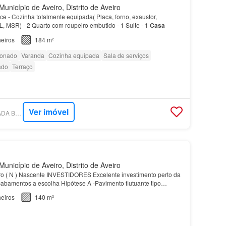
unicípio de Aveiro, Distrito de Aveiro
e - Cozinha totalmente equipada( Placa, forno, exaustor,
 MSR) - 2 Quarto com roupeiro embutido - 1 Suite - 1
Casa
eiros
184 m²
ionado
Varanda
Cozinha equipada
Sala de serviços
ado
Terraço
Ver imóvel
SUPERCASA - ARCADA BAIRRO DO LICEU
unicípio de Aveiro, Distrito de Aveiro
o ( N ) Nascente INVESTIDORES Excelente investimento perto da
bamentos a escolha Hipótese A -Pavimento flutuante tipo
tart SPC’, ref…
eiros
140 m²