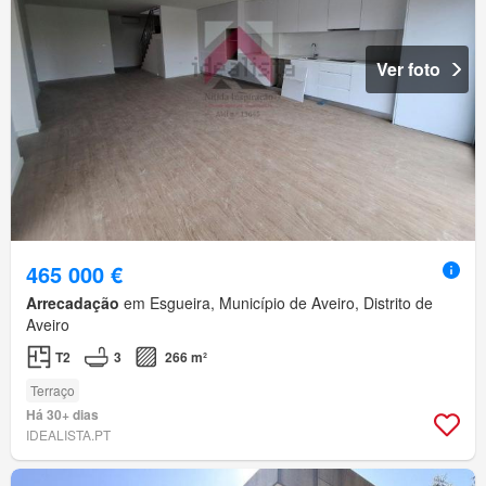
Ver foto
465 000 €
Arrecadação
em Esgueira, Município de Aveiro, Distrito de
Aveiro
T2
3
266 m²
Terraço
Há 30+ dias
IDEALISTA.PT