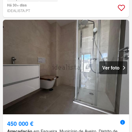
Há 30+ dias
IDEALISTA.PT
Ver foto
450 000 €
Arrecadação
em Esgueira, Município de Aveiro, Distrito de