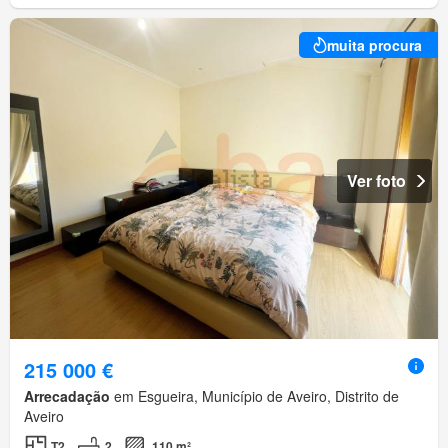
muita procura
Ver foto
215 000 €
Arrecadação
em Esgueira, Município de Aveiro, Distrito de
Aveiro
T2
2
110 m²