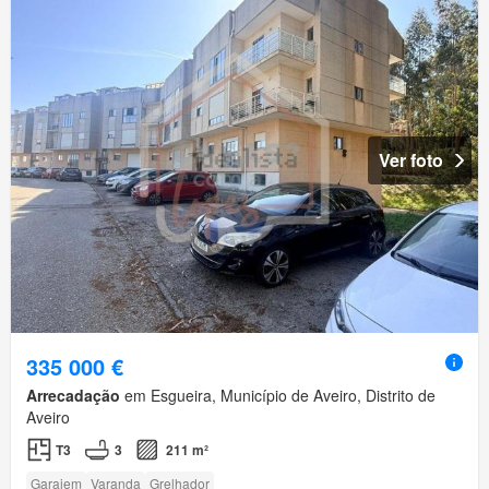
Ver foto
335 000 €
Arrecadação
em Esgueira, Município de Aveiro, Distrito de
Aveiro
T3
3
211 m²
Garajem
Varanda
Grelhador