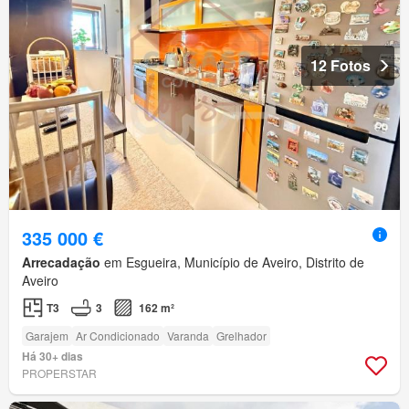
12 Fotos
335 000 €
Arrecadação
em Esgueira, Município de Aveiro, Distrito de
Aveiro
T3
3
162 m²
Garajem
Ar Condicionado
Varanda
Grelhador
Há 30+ dias
PROPERSTAR