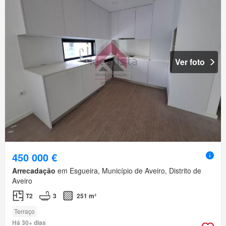
Ver foto
450 000 €
Arrecadação
em Esgueira, Município de Aveiro, Distrito de
Aveiro
T2
3
251 m²
Terraço
Há 30+ dias