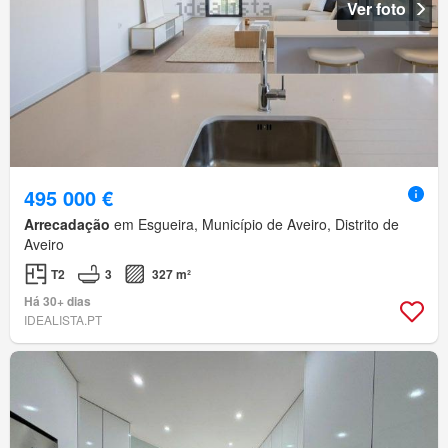
Ver foto
495 000 €
Arrecadação
em Esgueira, Município de Aveiro, Distrito de
Aveiro
T2
3
327 m²
Há 30+ dias
IDEALISTA.PT