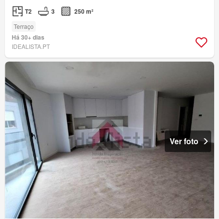
T2
3
250 m²
Terraço
Há 30+ dias
IDEALISTA.PT
Ver foto