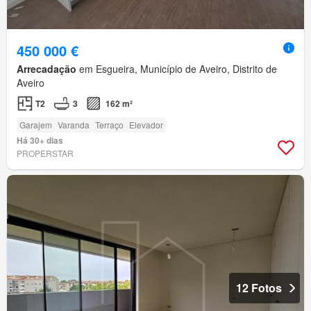
450 000 €
Arrecadação
em Esgueira, Município de Aveiro, Distrito de
Aveiro
T2
3
162 m²
Garajem
Varanda
Terraço
Elevador
Há 30+ dias
PROPERSTAR
12 Fotos