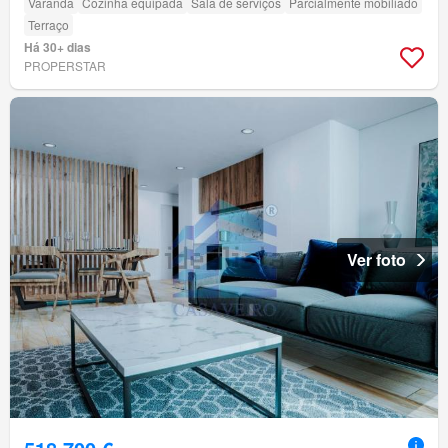
Varanda
Cozinha equipada
Sala de serviços
Parcialmente mobiliado
Terraço
Há 30+ dias
PROPERSTAR
Ver foto