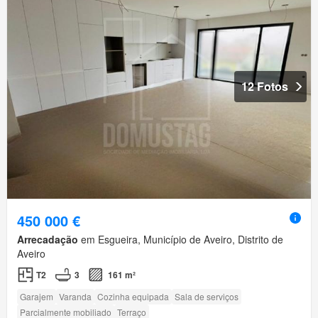
12 Fotos
450 000 €
Arrecadação
em Esgueira, Município de Aveiro, Distrito de
Aveiro
T2
3
161 m²
Garajem
Varanda
Cozinha equipada
Sala de serviços
Parcialmente mobiliado
Terraço