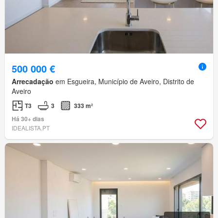
500 000 €
Arrecadação
em Esgueira, Município de Aveiro, Distrito de
Aveiro
T3
3
333 m²
Há 30+ dias
IDEALISTA.PT