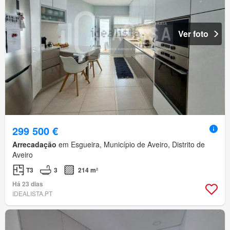
Ver foto
299 500 €
Arrecadação
em Esgueira, Município de Aveiro, Distrito de
Aveiro
T3
3
214 m²
Há 23 dias
IDEALISTA.PT