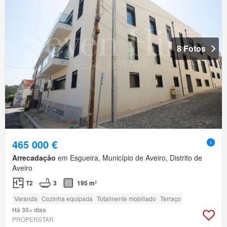
8 Fotos
465 000 €
Arrecadação
em Esgueira, Município de Aveiro, Distrito de
Aveiro
T2
3
195 m²
Varanda
Cozinha equipada
Totalmente mobiliado
Terraço
Há 30+ dias
PROPERSTAR