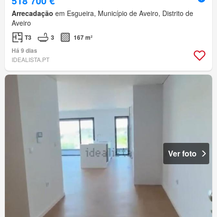
518 700 €
Arrecadação
em Esgueira, Município de Aveiro, Distrito de
Aveiro
T3
3
167 m²
Há 9 dias
IDEALISTA.PT
Ver foto