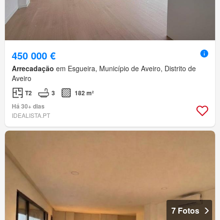
450 000 €
Arrecadação
em Esgueira, Município de Aveiro, Distrito de
Aveiro
T2
3
182 m²
Há 30+ dias
IDEALISTA.PT
7 Fotos