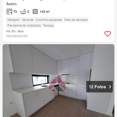
Aveiro
T3
5
142 m²
Garajem
Varanda
Cozinha equipada
Sala de serviços
Parcialmente mobiliado
Terraço
Há 30+ dias
PROPERSTAR
12 Fotos