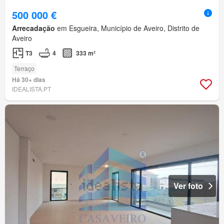
500 000 €
Arrecadação
em Esgueira, Município de Aveiro, Distrito de
Aveiro
T3
4
333 m²
Terraço
Há 30+ dias
IDEALISTA.PT
Ver foto