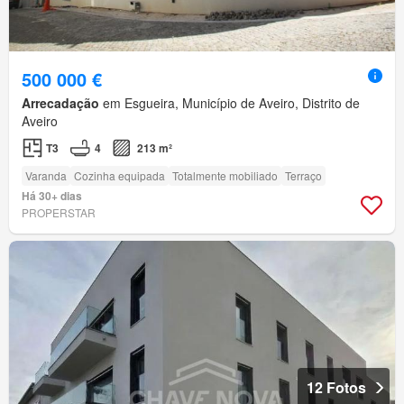
500 000 €
Arrecadação
em Esgueira, Município de Aveiro, Distrito de
Aveiro
T3
4
213 m²
Varanda
Cozinha equipada
Totalmente mobiliado
Terraço
Há 30+ dias
PROPERSTAR
12 Fotos