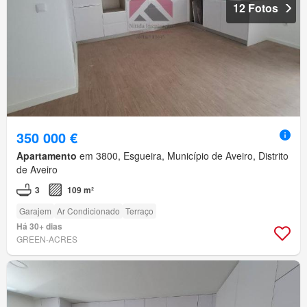
12 Fotos
350 000 €
Apartamento
em 3800, Esgueira, Município de Aveiro, Distrito
de Aveiro
3
109 m²
Garajem
Ar Condicionado
Terraço
Há 30+ dias
GREEN-ACRES