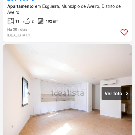
Apartamento
em Esgueira, Município de Aveiro, Distrito de
Aveiro
T1
2
102 m²
Há 30+ dias
IDEALISTA.PT
Ver foto