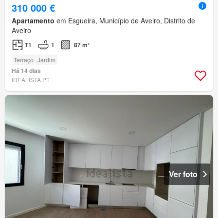
310 000 €
Apartamento
em Esgueira, Município de Aveiro, Distrito de
Aveiro
T1
1
87 m²
Terraço
Jardim
Há 14 dias
IDEALISTA.PT
Ver foto