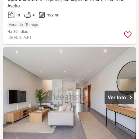
Aveiro
T3
4
192 m²
Varanda
Terraço
Há 30+ dias
IDEALISTA.PT
Ver foto