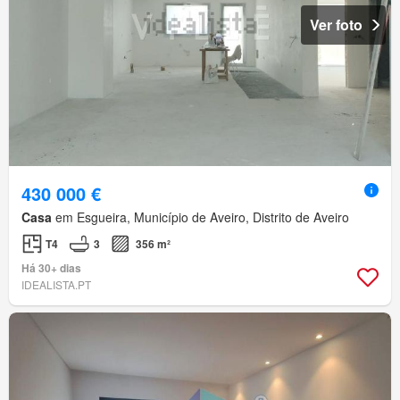
Ver foto
430 000 €
Casa
em Esgueira, Município de Aveiro, Distrito de Aveiro
T4
3
356 m²
Há 30+ dias
IDEALISTA.PT