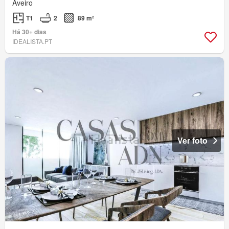
Aveiro
T1
2
89 m²
Há 30+ dias
IDEALISTA.PT
Ver foto