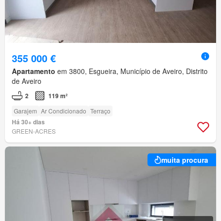
355 000 €
Apartamento
em 3800, Esgueira, Município de Aveiro, Distrito
de Aveiro
2
119 m²
Garajem
Ar Condicionado
Terraço
Há 30+ dias
GREEN-ACRES
muita procura