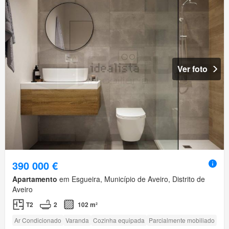
Ver foto
390 000 €
Apartamento
em Esgueira, Município de Aveiro, Distrito de
Aveiro
T2
2
102 m²
Ar Condicionado
Varanda
Cozinha equipada
Parcialmente mobiliado