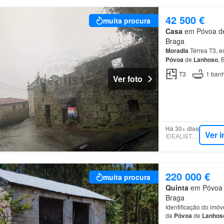
42 500 €
muita procura
Casa
em Póvoa de 
Braga
Moradia
Térrea T3, e
Póvoa
de
Lanhoso
,
T3
1
banh
Ver foto
Há 30+ dias
Ver 
IDEALISTA.PT
220 000 €
muita procura
Quinta
em Póvoa d
Braga
Identificação do imó
da
Póvoa
de
Lanhos