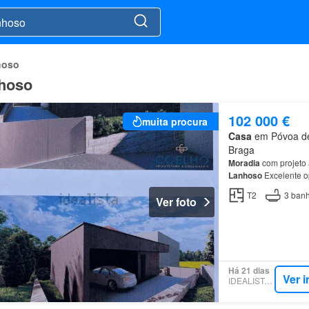
hoso
nhoso
102 000 €
muita procura
Casa
em Póvoa de 
Braga
Moradia
com projeto 
Lanhoso
Excelente o
Moradia
T2 para reco
T2
3
banh
Ver foto
Há 21 dias
Ver 
IDEALISTA.PT