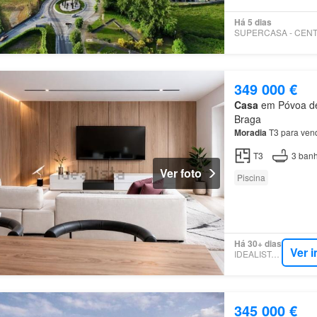
Há 5 dias
349 000 €
Casa
em Póvoa de 
Braga
Moradia
T3 para venda ❗ 
T3
3
banh
Ver foto
Piscina
Há 30+ dias
Ver 
IDEALISTA.PT
345 000 €