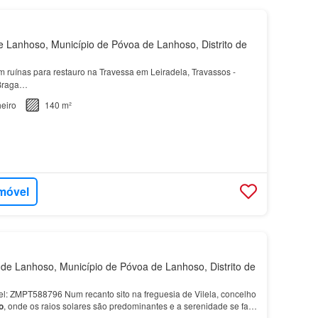
Lanhoso, Município de Póvoa de Lanhoso, Distrito de
m ruínas para restauro na Travessa em Leiradela, Travassos -
 Braga…
eiro
140 m²
imóvel
e Lanhoso, Município de Póvoa de Lanhoso, Distrito de
vel: ZMPT588796 Num recanto sito na freguesia de Vilela, concelho
o
, onde os raios solares são predominantes e a serenidade se faz