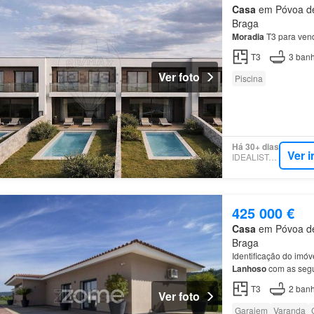
Casa
em Póvoa de 
Braga
Moradia
T3 para vend
T3
3
banh
Ver foto
Piscina
Há 30+ dias
Ver 
IDEALISTA.PT
425 000 €
Casa
em Póvoa de 
Braga
Identificação do im
Lanhoso
com as segu
serviço com polivan
T3
2
banh
Ver foto
Garajem
Varanda