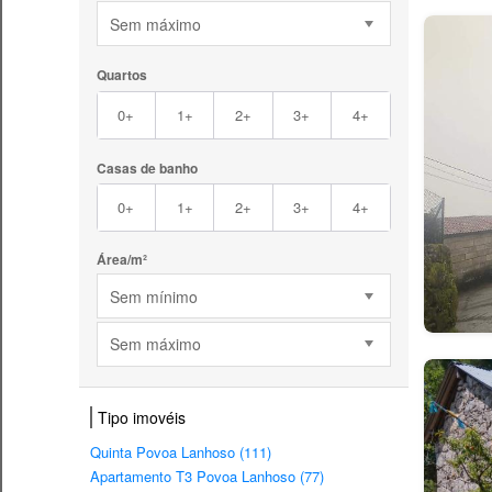
Sem máximo
Quartos
0+
1+
2+
3+
4+
Casas de banho
0+
1+
2+
3+
4+
Área/m²
Sem mínimo
Sem máximo
Tipo imovéis
Quinta Povoa Lanhoso (111)
Apartamento T3 Povoa Lanhoso (77)