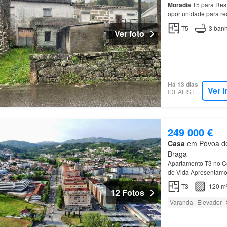
Moradia
T5 para Rest
oportunidade para re
Valdemil,
Póvoa
de
L
T5
3
banh
Ver foto
Há 13 dias
Ver 
IDEALISTA.PT
249 000 €
Casa
em Póvoa de 
Braga
Apartamento T3 no C
de Vida Apresentamos
em plena zona centr
T3
120 m
12 Fotos
Varanda
Elevador