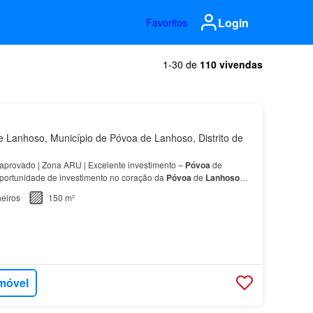
Login
Favoritos
1-30 de
110 vivendas
Lanhoso, Município de Póvoa de Lanhoso, Distrito de
aprovado | Zona ARU | Excelente investimento –
Póvoa
de
portunidade de investimento no coração da
Póvoa
de
Lanhoso
nstrução, com projeto de reconstrução e ampliação j…
eiros
150 m²
imóvel