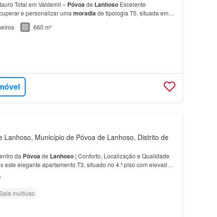
auro Total em Valdemil –
Póvoa
de
Lanhoso
Excelente
cuperar e personalizar uma
moradia
de tipologia T5, situada em
anhoso
.…
eiros
660 m²
imóvel
Lanhoso, Município de Póvoa de Lanhoso, Distrito de
entro da
Póvoa
de
Lanhoso
| Conforto, Localização e Qualidade
 este elegante apartamento T3, situado no 4.º piso com elevador,
al da
Póvoa
de
Lanhoso
, uma localização…
²
Sala multiuso