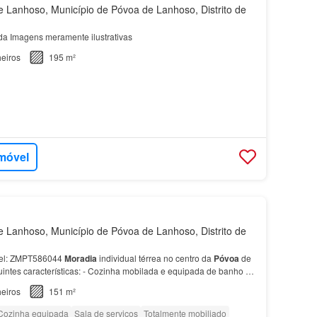
Lanhoso, Município de Póvoa de Lanhoso, Distrito de
a Imagens meramente ilustrativas
eiros
195 m²
imóvel
Lanhoso, Município de Póvoa de Lanhoso, Distrito de
óvel: ZMPT586044
Moradia
individual térrea no centro da
Póvoa
de
intes características: - Cozinha mobilada e equipada de banho de
…
eiros
151 m²
Cozinha equipada
Sala de serviços
Totalmente mobiliado