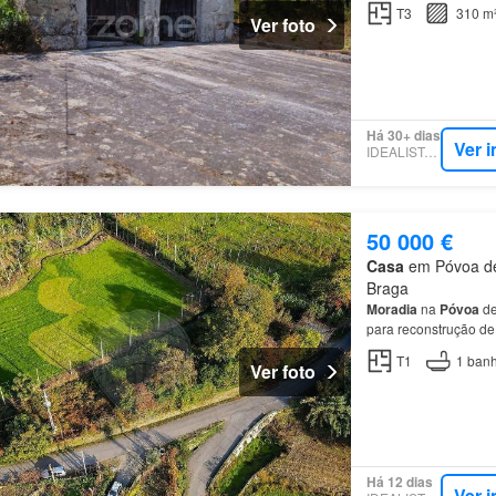
presente, conheça es
T3
310 m
Ver foto
Há 30+ dias
Ver 
IDEALISTA.PT
50 000 €
Casa
em Póvoa de 
Braga
Moradia
na
Póvoa
d
para reconstrução d
T1
1
banh
Ver foto
Há 12 dias
Ver 