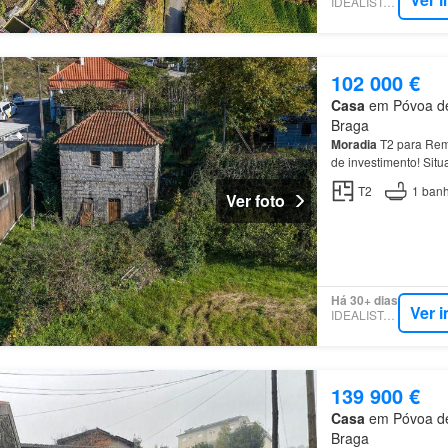
IDEALISTA.PT
102 000 €
Casa
em Póvoa de 
Braga
Moradia
T2 para Rem
de investimento! Sit
um potencial extraor
T2
1
banh
Ver foto
Há 30+ dias
Ver 
IDEALISTA.PT
139 900 €
Casa
em Póvoa de 
Braga