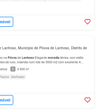
imóvel
Lanhoso, Município de Póvoa de Lanhoso, Distrito de
uxo na
Póvoa
de
Lanhoso
Elegante
moradia
térrea, com estilo
s de luxo, inserida num lote de 3500 m2 com excelente A
entro da
Póvoa
de
Lanhoso
, oferece uma garagem para…
eiros
3 500 m²
Piscina
Grelhador
imóvel