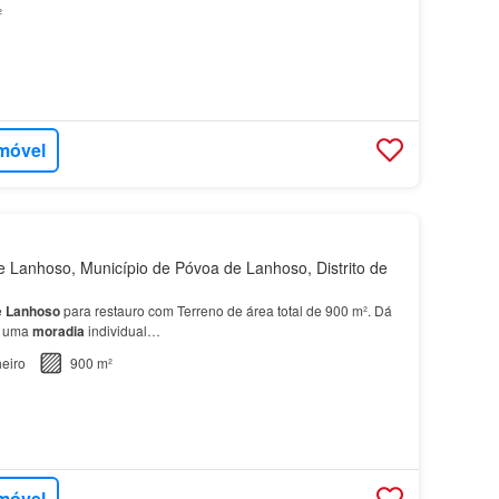
ta fantástica
quinta
de sonhos por d…
²
imóvel
Lanhoso, Município de Póvoa de Lanhoso, Distrito de
e
Lanhoso
para restauro com Terreno de área total de 900 m². Dá
e uma
moradia
individual…
eiro
900 m²
imóvel