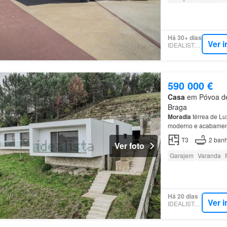
Há 30+ dias
Ver 
IDEALISTA.PT
590 000 €
Casa
em Póvoa de 
Braga
Moradia
térrea de L
moderno e acabamento
poucos minutos do c
T3
2
banh
Ver foto
Garajem
Varanda
Há 20 dias
Ver 
IDEALISTA.PT