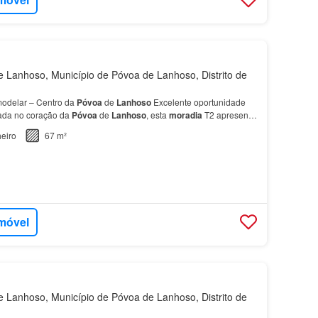
Lanhoso, Município de Póvoa de Lanhoso, Distrito de
odelar – Centro da
Póvoa
de
Lanhoso
Excelente oportunidade
uada no coração da
Póvoa
de
Lanhoso
, esta
moradia
T2 apresenta
dinário de valorização e beneficia de descon…
eiro
67 m²
imóvel
Lanhoso, Município de Póvoa de Lanhoso, Distrito de