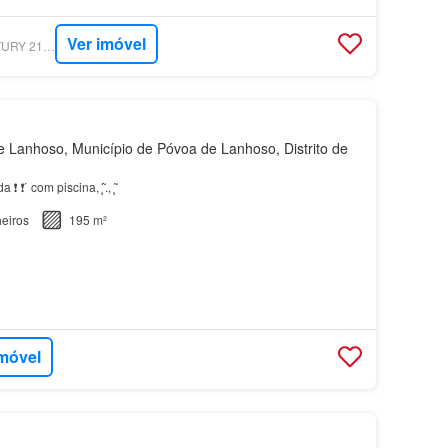
Ver imóvel
SUPERCASA - CENTURY 21 - REALTY ART FOZ
Lanhoso, Município de Póvoa de Lanhoso, Distrito de
❗ ́ com piscina, ̧̃ ́., ̧̃
eiros
195 m²
imóvel