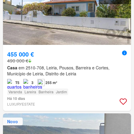
455 000 €
490 000 €
Casa
em 2510-708, Leiria, Pousos, Barreira e Cortes,
Município de Leiria, Distrito de Leiria
T5
3
255 m²
Varanda
Lareira
Banheira
Jardim
Há 10 dias
LUXURYESTATE
Novo