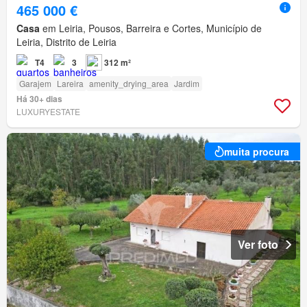
465 000 €
Casa
em Leiria, Pousos, Barreira e Cortes, Município de
Leiria, Distrito de Leiria
T4
3
312 m²
Garajem
Lareira
amenity_drying_area
Jardim
Há 30+ dias
LUXURYESTATE
muita procura
Ver foto