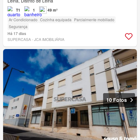
Leiria, Distrito de Leiria
T1
1
49 m²
Ar Condicionado
Cozinha equipada
Parcialmente mobiliado
Segurança
Há 17 dias
SUPERCASA - JCA IMOBILIÁRIA
10 Fotos