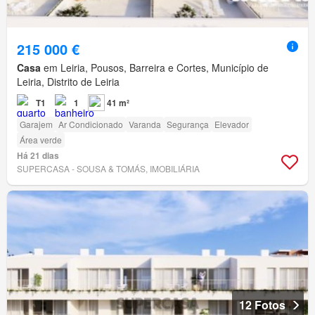
215 000 €
Casa
em Leiria, Pousos, Barreira e Cortes, Município de
Leiria, Distrito de Leiria
T1
1
41 m²
Garajem
Ar Condicionado
Varanda
Segurança
Elevador
Área verde
Há 21 dias
SUPERCASA - SOUSA & TOMÁS, IMOBILIÁRIA
12 Fotos