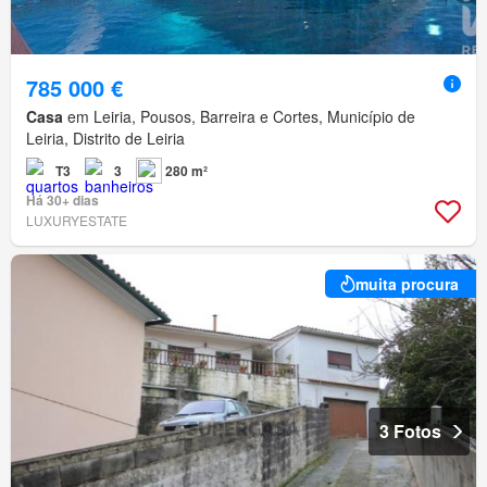
785 000 €
Casa
em Leiria, Pousos, Barreira e Cortes, Município de
Leiria, Distrito de Leiria
T3
3
280 m²
Há 30+ dias
LUXURYESTATE
muita procura
3 Fotos