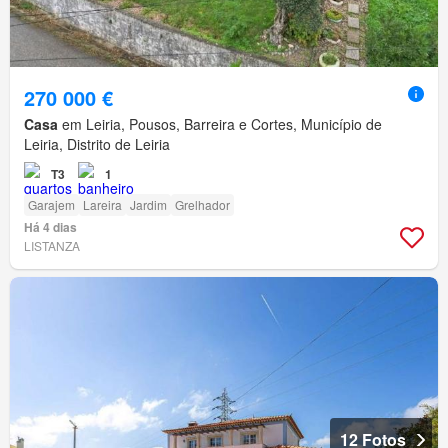
270 000 €
Casa
em Leiria, Pousos, Barreira e Cortes, Município de
Leiria, Distrito de Leiria
T3
1
Garajem
Lareira
Jardim
Grelhador
Há 4 dias
LISTANZA
12 Fotos