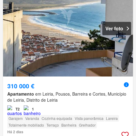
Ver foto
310 000 €
Apartamento
em Leiria, Pousos, Barreira e Cortes, Município
de Leiria, Distrito de Leiria
T2
1
Garajem
Varanda
Cozinha equipada
Vista panorâmica
Lareira
Totalmente mobiliado
Terraço
Banheira
Grelhador
Há 2 dias