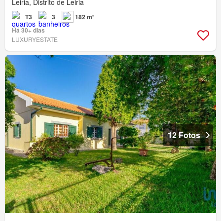
Leiria, Distrito de Leiria
T3
3
182 m²
Há 30+ dias
LUXURYESTATE
12 Fotos