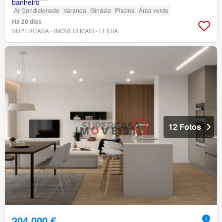
Ar Condicionado
Varanda
Ginásio
Piscina
Área verde
Há 20 dias
SUPERCASA - IMÓVEIS MAIS - LEIRIA
12 Fotos
204 000 €