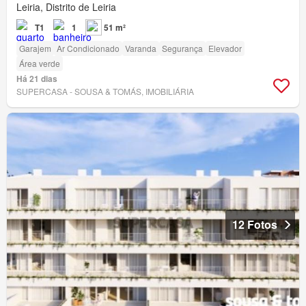
Leiria, Distrito de Leiria
T1
1
51 m²
Garajem
Ar Condicionado
Varanda
Segurança
Elevador
Área verde
Há 21 dias
SUPERCASA - SOUSA & TOMÁS, IMOBILIÁRIA
12 Fotos