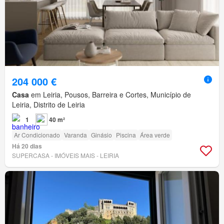
204 000 €
Casa
em Leiria, Pousos, Barreira e Cortes, Município de
Leiria, Distrito de Leiria
1
40 m²
Ar Condicionado
Varanda
Ginásio
Piscina
Área verde
Há 20 dias
SUPERCASA - IMÓVEIS MAIS - LEIRIA