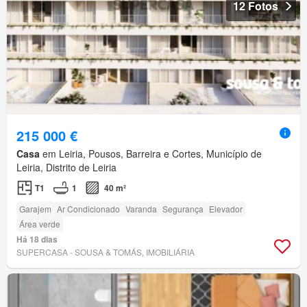
12 Fotos
215 000 €
Casa
em Leiria, Pousos, Barreira e Cortes, Município de
Leiria, Distrito de Leiria
T1
1
40 m²
Garajem
Ar Condicionado
Varanda
Segurança
Elevador
Área verde
Há 18 dias
SUPERCASA - SOUSA & TOMÁS, IMOBILIÁRIA