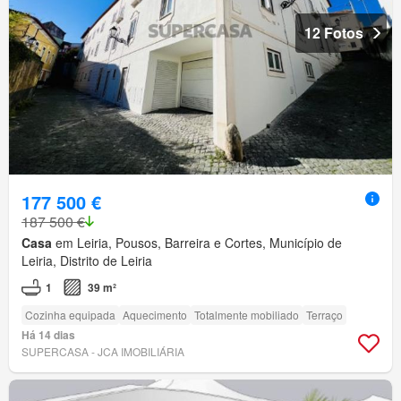
12 Fotos
177 500 €
187 500 €
Casa
em Leiria, Pousos, Barreira e Cortes, Município de
Leiria, Distrito de Leiria
1
39 m²
Cozinha equipada
Aquecimento
Totalmente mobiliado
Terraço
Há 14 dias
SUPERCASA - JCA IMOBILIÁRIA