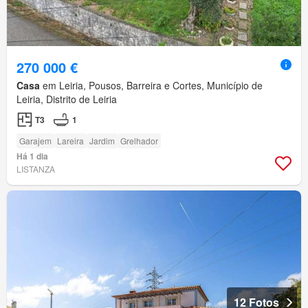
270 000 €
Casa
em Leiria, Pousos, Barreira e Cortes, Município de
Leiria, Distrito de Leiria
T3
1
Garajem
Lareira
Jardim
Grelhador
Há 1 dia
LISTANZA
12 Fotos