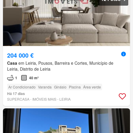
204 000 €
Casa
em Leiria, Pousos, Barreira e Cortes, Município de
Leiria, Distrito de Leiria
1
40 m²
Ar Condicionado
Varanda
Ginásio
Piscina
Área verde
Há 17 dias
SUPERCASA - IMÓVEIS MAIS - LEIRIA