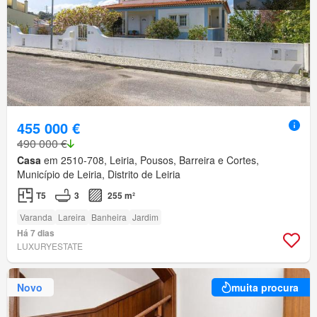
455 000 €
490 000 €
Casa
em 2510-708, Leiria, Pousos, Barreira e Cortes,
Município de Leiria, Distrito de Leiria
T5
3
255 m²
Varanda
Lareira
Banheira
Jardim
Há 7 dias
LUXURYESTATE
Novo
muita procura