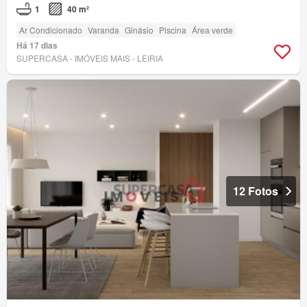
1
40 m²
Ar Condicionado
Varanda
Ginásio
Piscina
Área verde
Há 17 dias
SUPERCASA - IMÓVEIS MAIS - LEIRIA
12 Fotos