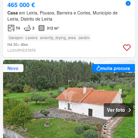
465 000 €
Casa
em Leiria, Pousos, Barreira e Cortes, Município de
Leiria, Distrito de Leiria
T4
3
312 m²
Garajem
Lareira
amenity_drying_area
Jardim
Há 30+ dias
LUXURYESTATE
Novo
muita procura
Ver foto