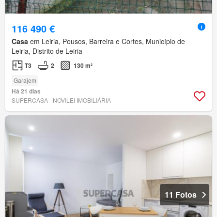
116 490 €
Casa
em Leiria, Pousos, Barreira e Cortes, Município de
Leiria, Distrito de Leiria
T3
2
130 m²
Garajem
Há 21 dias
SUPERCASA - NOVILEI IMOBILIÁRIA
11 Fotos