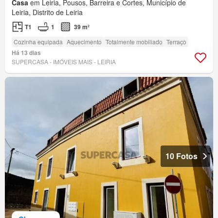
Casa
em Leiria, Pousos, Barreira e Cortes, Município de
Leiria, Distrito de Leiria
T1
1
39 m²
Cozinha equipada
Aquecimento
Totalmente mobiliado
Terraço
Há 13 dias
SUPERCASA - IMÓVEIS MAIS - LEIRIA
10 Fotos