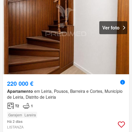
Ver foto
220 000 €
Apartamento
em Leiria, Pousos, Barreira e Cortes, Município
de Leiria, Distrito de Leiria
T2
1
Garajem
Lareira
Há 2 dias
LISTANZA