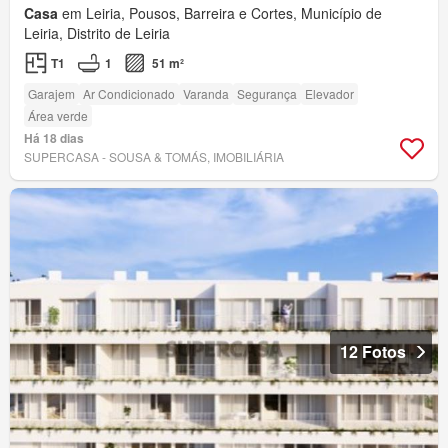
Casa
em Leiria, Pousos, Barreira e Cortes, Município de
Leiria, Distrito de Leiria
T1
1
51 m²
Garajem
Ar Condicionado
Varanda
Segurança
Elevador
Área verde
Há 18 dias
SUPERCASA - SOUSA & TOMÁS, IMOBILIÁRIA
12 Fotos