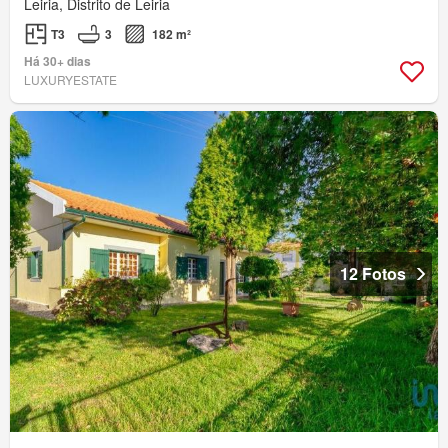
Leiria, Distrito de Leiria
T3
3
182 m²
Há 30+ dias
LUXURYESTATE
12 Fotos