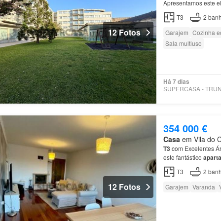
Apresentamos este e
condomínio fechado 
T3
2
banh
12 Fotos
Garajem
Cozinha e
Sala multiuso
Há 7 dias
354 000 €
Casa
em Vila do C
T3
com Excelentes Ár
este fantástico
apart
privativa inclui uma 
T3
2
banh
12 Fotos
Garajem
Varanda