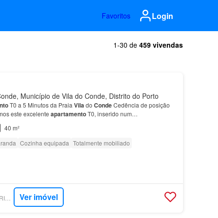
Login
Favoritos
1-30 de
459 vivendas
onde, Município de Vila do Conde, Distrito do Porto
nto
T0 a 5 Minutos da Praia
Vila
do
Conde
Cedência de posição
mos este excelente
apartamento
T0, inserido num
no e funcional, ideal para quem procura conforto, pratic…
40 m²
randa
Cozinha equipada
Totalmente mobiliado
Ver imóvel
SUPERCASA - BEATRIZ IMOBILIÁRIA