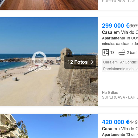
299 000 €
307
Casa
em Vila do C
Apartamento
T3
COM
minutos da cidade d
com roupeiros embu
T3
2
banh
12 Fotos
Garajem
Ar Condic
Parcialmente mobili
Há 9 dias
420 000 €
449
Casa
em Vila do C
Apartamento
T3
em C