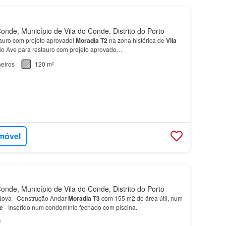
onde, Município de Vila do Conde, Distrito do Porto
auro com projeto aprovado!
Moradia
T2
na zona histórica de
Vila
Rio Ave para restauro com projeto aprovado…
eiros
120 m²
imóvel
onde, Município de Vila do Conde, Distrito do Porto
Nova - Construção Andar
Moradia
T3
com 155 m2 de área útil, num
e
- Inserido num condomínio fechado com piscina.
²