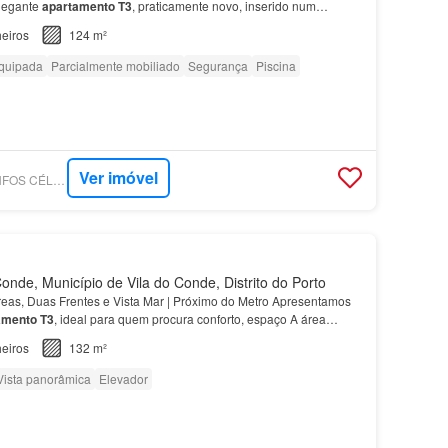
legante
apartamento
T3
, praticamente novo, inserido num
de referência em
Vila
do
Conde
, ideal para quem procura…
eiros
124 m²
quipada
Parcialmente mobiliado
Segurança
Piscina
Ver imóvel
SUPERCASA - TRUNFOS CÉLEBRES - MEDIAÇÃO IMOBILIÁRIA UNIPESSOAL LDA
onde, Município de Vila do Conde, Distrito do Porto
eas, Duas Frentes e Vista Mar | Próximo do Metro Apresentamos
amento
T3
, ideal para quem procura conforto, espaço A área
suite, dois quartos com roupeiros embutido…
eiros
132 m²
Vista panorâmica
Elevador