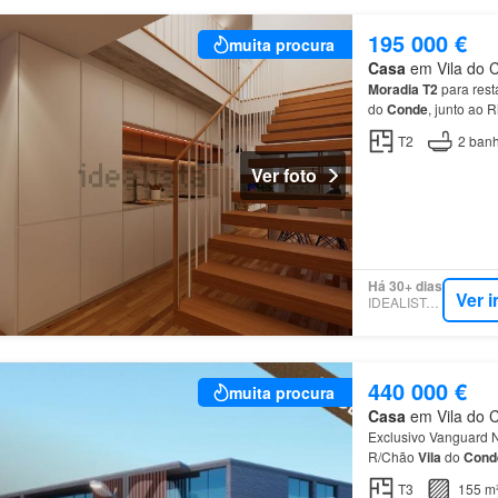
195 000 €
muita procura
Casa
em Vila do C
Moradia
T2
para rest
do
Conde
, junto ao 
T2
2
banh
Ver foto
Há 30+ dias
Ver 
IDEALISTA.PT
440 000 €
muita procura
Casa
em Vila do C
Exclusivo Vanguard 
R/Chão
Vila
do
Cond
T3
155 m