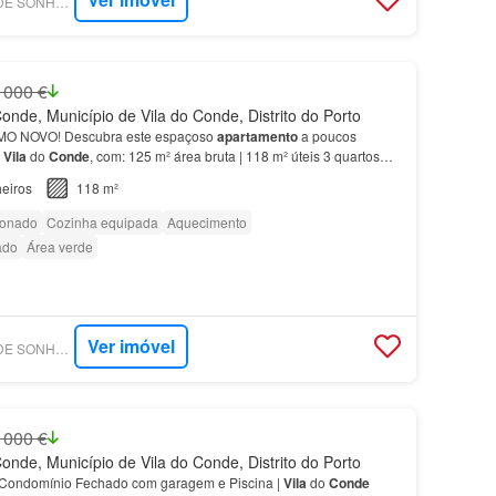
SUPERCASA - LAR DE SONHO MEDIAÇÃO IMOBILIÁRIA
 000 €
onde, Município de Vila do Conde, Distrito do Porto
O NOVO! Descubra este espaçoso
apartamento
a poucos
e
Vila
do
Conde
, com: 125 m² área bruta | 118 m² úteis 3 quartos
tidos…
eiros
118 m²
ionado
Cozinha equipada
Aquecimento
ado
Área verde
Ver imóvel
SUPERCASA - LAR DE SONHO MEDIAÇÃO IMOBILIÁRIA
 000 €
onde, Município de Vila do Conde, Distrito do Porto
ondomínio Fechado com garagem e Piscina |
Vila
do
Conde