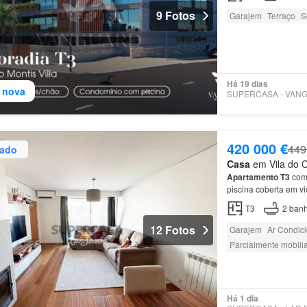
9 Fotos
Garajem
Terraço
S
Há 19 dias
 nova
420 000 €
449
zado
Casa
em Vila do C
Apartamento
T3
com 
piscina coberta em vi
do imóvel: * 124 m² 
T3
2
banh
12 Fotos
Garajem
Ar Condic
Parcialmente mobili
Há 1 dia