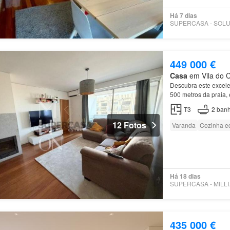
Há 7 dias
449 000 €
Casa
em Vila do C
Descubra este excel
500 metros da praia
apartamento
apresen
T3
2
banh
12 Fotos
Varanda
Cozinha e
Há 18 dias
SUPE
435 000 €