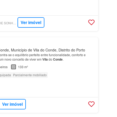
Ver imóvel
SUPERCASA - LAR DE SONHO MEDIAÇÃO IMOBILIÁRIA
onde, Município de Vila do Conde, Distrito do Porto
tra-se o equilíbrio perfeito entre funcionalidade, conforto e
 um novo conceito de viver em
Vila
do
Conde
.
eiros
133 m²
quipada
Parcialmente mobiliado
Ver imóvel