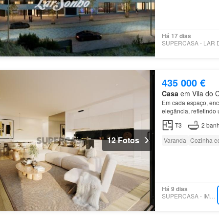
Há 17 dias
435 000 €
Casa
em Vila do C
Em cada espaço, encon
elegância, refletindo
T3
2
banh
12 Fotos
Varanda
Cozinha e
Há 9 dias
SUPERCASA - IMOSOUSA