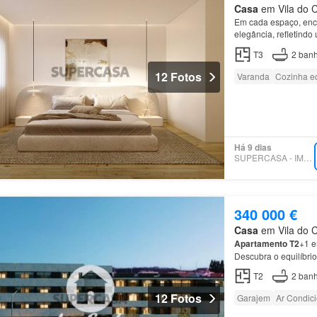
Casa
em Vila do C
Em cada espaço, encon
elegância, refletindo
T3
2
banh
12 Fotos
Varanda
Cozinha e
Há 9 dias
SUPERCASA - IMOSOUSA
340 000 €
Casa
em Vila do C
Apartamento
T2
+1 
Descubra o equilíbrio
T26+1 com 100m², in
T2
2
banh
12 Fotos
Garajem
Ar Condic