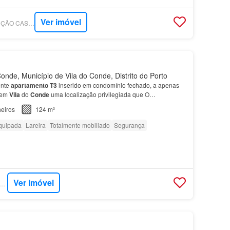
Ver imóvel
SUPERCASA - SOLUÇÃO CASA - SOCIEDADE DE MEDIAÇÃO IMOBILIÁRIA LDA
onde, Município de Vila do Conde, Distrito do Porto
ente
apartamento
T3
inserido em condomínio fechado, a apenas
, em
Vila
do
Conde
uma localização privilegiada que O
ta acabamentos de elevada qualidade e uma distribuiçã…
eiros
124 m²
quipada
Lareira
Totalmente mobiliado
Segurança
Ver imóvel
RCASA - MILLION GROUP