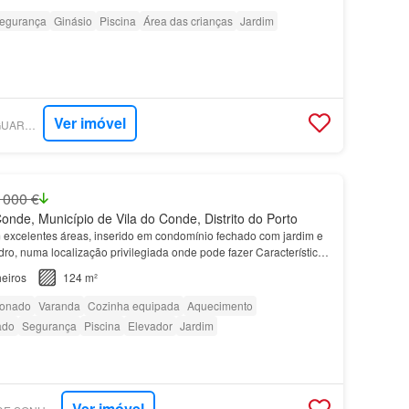
egurança
Ginásio
Piscina
Área das crianças
Jardim
Ver imóvel
SUPERCASA - VANGUARDWARRIORS, LDA.
 000 €
onde, Município de Vila do Conde, Distrito do Porto
excelentes áreas, inserido em condomínio fechado com jardim e
dro, numa localização privilegiada onde pode fazer Características
de área útil + 34 m² de área depende…
eiros
124 m²
ionado
Varanda
Cozinha equipada
Aquecimento
ado
Segurança
Piscina
Elevador
Jardim
Ver imóvel