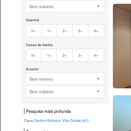
Sem máximo
Quartos
0+
1+
2+
3+
4+
Casas de banho
0+
1+
2+
3+
4+
Área/m²
Sem mínimo
Sem máximo
Pesquisa mais profunda
Casa Centro Historico Vila Conde (41)