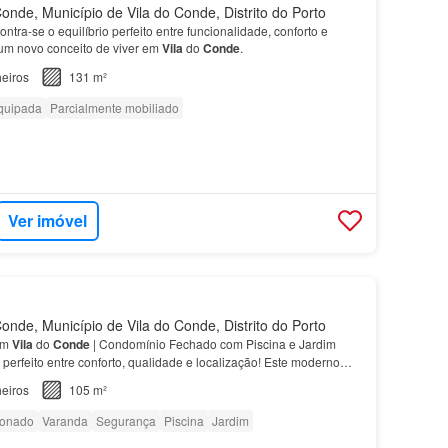
onde, Município de Vila do Conde, Distrito do Porto
tra-se o equilíbrio perfeito entre funcionalidade, conforto e
 um novo conceito de viver em
Vila
do
Conde
.
eiros
131 m²
quipada
Parcialmente mobiliado
Ver imóvel
onde, Município de Vila do Conde, Distrito do Porto
em
Vila
do
Conde
| Condomínio Fechado com Piscina e Jardim
 perfeito entre conforto, qualidade e localização! Este moderno
serido num condomínio fechado de excelência e…
eiros
105 m²
ionado
Varanda
Segurança
Piscina
Jardim