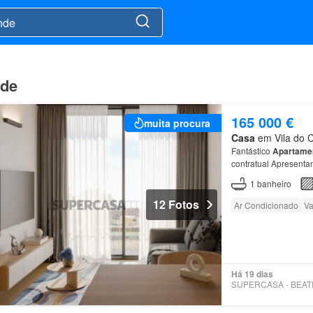
nde
165 000 €
muita procura
Casa
em Vila do C
Fantástico
Apartame
contratual Apresenta
empreendimento moder
1
banheiro
12 Fotos
Ar Condicionado
Va
Há 19 dias