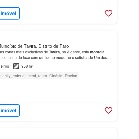
 imóvel
nicípio de Tavira, Distrito de Faro
as zonas mais exclusivas de
Tavira
, no Algarve, esta
moradia
 o conceito de luxo com um toque moderno e sofisticado Um dos
e luxo desta
casa
é o seu terraço na cobe…
eiros
958 m²
menity_entertainment_room
Ginásio
Piscina
 imóvel