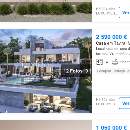
Há 30+ dias
Ver
LUXURYESTATE
2 590 000 €
Casa
em Tavira, Mu
Localizada em uma d
luxuosa V4, redefine
principais atrativos d
T4
6
banh
12 Fotos
Garajem
Terraço
a
Há 30+ dias
Ver
LUXURYESTATE
1 050 000 €