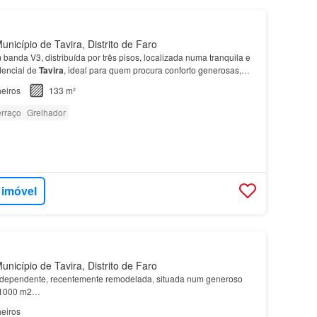
nicípio de Tavira, Distrito de Faro
banda V3, distribuída por três pisos, localizada numa tranquila e
dencial de
Tavira
, ideal para quem procura conforto generosas,
ade natural e acabamentos cuidados, e…
eiros
133 m²
erraço
Grelhador
 imóvel
nicípio de Tavira, Distrito de Faro
dependente, recentemente remodelada, situada num generoso
e 1000 m2…
eiros