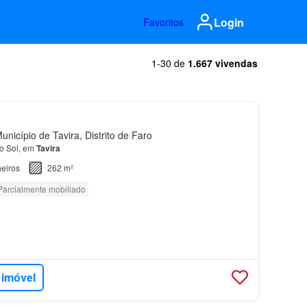
Login
Favoritos
1-30 de
1.667 vivendas
nicípio de Tavira, Distrito de Faro
o Sol, em
Tavira
eiros
262 m²
Parcialmente mobiliado
 imóvel