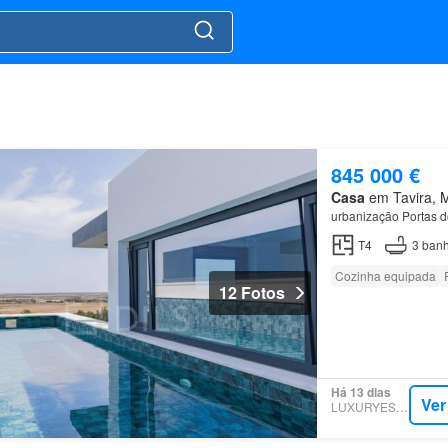
845 000 €
Casa
em Tavira, Mu
urbanização Portas d
T4
3
banh
Cozinha equipada
12 Fotos
Há 13 dias
Ver
LUXURYESTATE