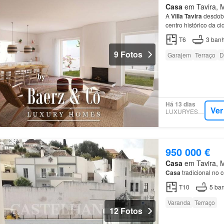
Casa
em Tavira, Mu
A
Villa
Tavira
desdobr
centro histórico da c
posiciona-se serena
T6
3
banh
9 Fotos
Garajem
Terraço
D
Há 13 dias
Ver
LUXURYESTATE
950 000 €
Casa
em Tavira, Mu
Casa
tradicional no 
T10
5
ban
Varanda
Terraço
12 Fotos