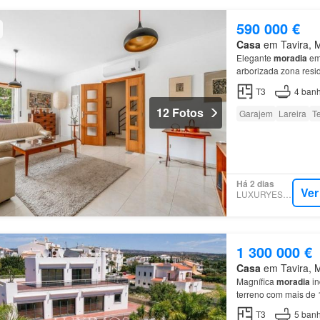
590 000 €
Casa
em Tavira, Mu
Elegante
moradia
em 
arborizada zona resi
excelente luminosid
T3
4
banh
12 Fotos
Garajem
Lareira
T
Há 2 dias
Ver
LUXURYESTATE
1 300 000 €
Casa
em Tavira, Mu
Magnífica
moradia
in
terreno com mais d
T3
5
banh