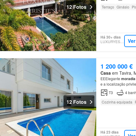
12 Fotos
Terraço
Ginásio
Pi
Há 30+ dias
Ver
LUXURYESTATE
1 200 000 €
Casa
em Tavira, Mu
EEElegante
moradia
e a localização privi
poucos minutos da R
T3
4
banh
12 Fotos
Cozinha equipada
Há 23 dias
Ver