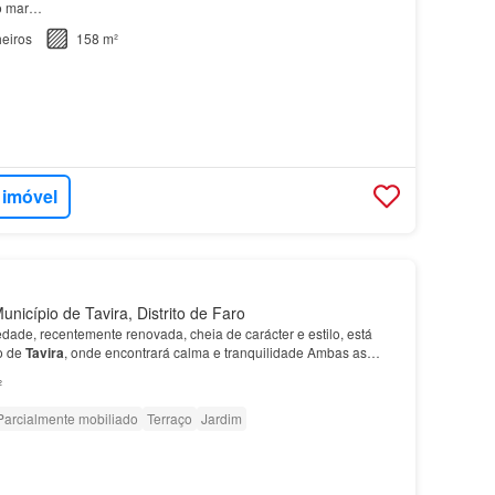
 o mar…
eiros
158 m²
 imóvel
nicípio de Tavira, Distrito de Faro
edade, recentemente renovada, cheia de carácter e estilo, está
o de
Tavira
, onde encontrará calma e tranquilidade Ambas as
espaços exteriores muito agradáveis, rode…
²
Parcialmente mobiliado
Terraço
Jardim