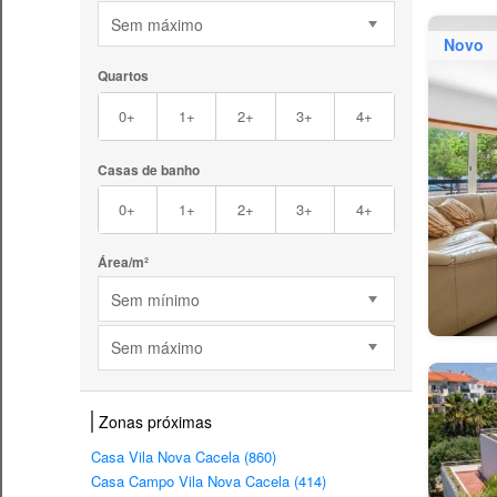
Sem máximo
Novo
Quartos
0+
1+
2+
3+
4+
Casas de banho
0+
1+
2+
3+
4+
Área/m²
Sem mínimo
Sem máximo
Zonas próximas
Casa Vila Nova Cacela (860)
Casa Campo Vila Nova Cacela (414)