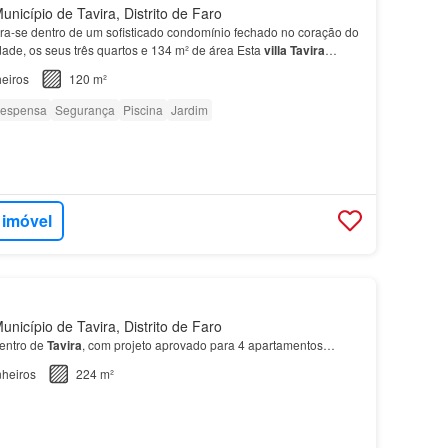
nicípio de Tavira, Distrito de Faro
a-se dentro de um sofisticado condomínio fechado no coração do
idade, os seus três quartos e 134 m² de área Esta
villa
Tavira
mente acima da agitação, complementad…
eiros
120 m²
espensa
Segurança
Piscina
Jardim
 imóvel
nicípio de Tavira, Distrito de Faro
centro de
Tavira
, com projeto aprovado para 4 apartamentos…
heiros
224 m²