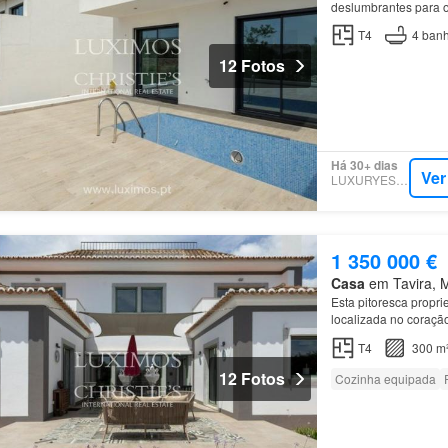
deslumbrantes para
T4
4
banh
12 Fotos
Há 30+ dias
Ver
LUXURYESTATE
1 350 000 €
Casa
em Tavira, Mu
Esta pitoresca propri
localizada no coraçã
casas
beneficiam de 
T4
300 m
12 Fotos
Cozinha equipada