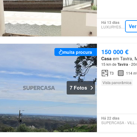
Há 13 dias
Ver
LUXURYESTATE
150 000 €
muita procura
Casa
em Tavira, Mu
15 km de
Tavira
- 20
T3
114 m
Vista panorâmica
7 Fotos
Há 22 dias
SUPERCASA - VI