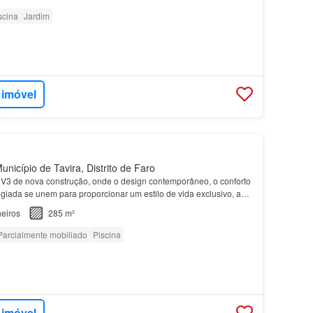
scina
Jardim
 imóvel
nicípio de Tavira, Distrito de Faro
V3 de nova construção, onde o design contemporâneo, o conforto
legiada se unem para proporcionar um estilo de vida exclusivo, a
ia Formosa e da deslumbrante praia da…
eiros
285 m²
Parcialmente mobiliado
Piscina
 imóvel