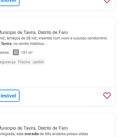
nicípio de Tavira, Distrito de Faro
2, terraços de 28 m2, inserida num novo e luxuoso condomínio
m
Tavira
, no centro histórico…
eiros
151 m²
egurança
Piscina
Jardim
 imóvel
nicípio de Tavira, Distrito de Faro
vilegiada, esta
moradia
de três andares possui vistas