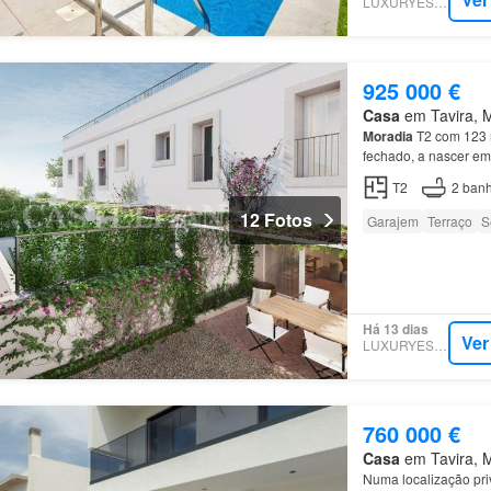
LUXURYESTATE
925 000 €
Casa
em Tavira, Mu
Moradia
T2 com 123 m
fechado, a nascer e
T2
2
banh
12 Fotos
Garajem
Terraço
S
Há 13 dias
Ver
LUXURYESTATE
760 000 €
Casa
em Tavira, Mu
Numa localização pri