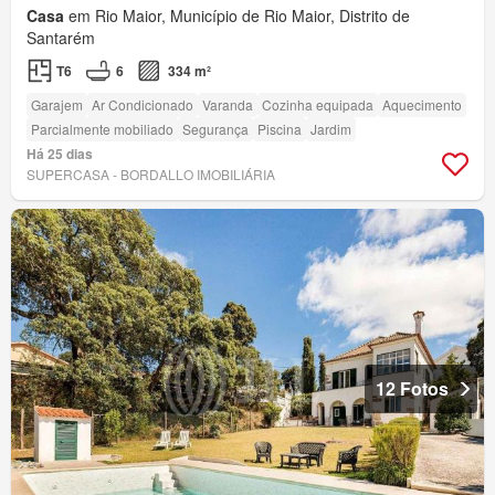
Casa
em Rio Maior, Município de Rio Maior, Distrito de
Santarém
T6
6
334 m²
Garajem
Ar Condicionado
Varanda
Cozinha equipada
Aquecimento
Parcialmente mobiliado
Segurança
Piscina
Jardim
Há 25 dias
SUPERCASA - BORDALLO IMOBILIÁRIA
12 Fotos