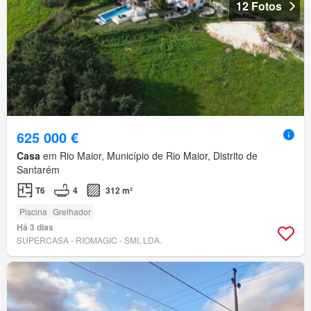
12 Fotos
625 000 €
Casa
em Rio Maior, Município de Rio Maior, Distrito de
Santarém
T6
4
312 m²
Piscina
Grelhador
Há 3 dias
SUPERCASA - RIOMAGIC - SMI, LDA.