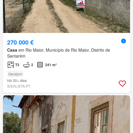
270 000 €
Casa
em Rio Maior, Município de Rio Maior, Distrito de
Santarém
T3
2
241 m²
Garajem
Há 30+ dias
IDEALISTA.PT