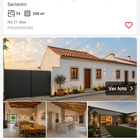
Santarém
T4
240 m²
Há 21 dias
PROPERSTAR
Ver foto