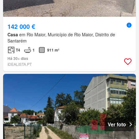
142 000 €
Casa
em Rio Maior, Município de Rio Maior, Distrito de
Santarém
T4
1
911 m²
Há 30+ dias
IDEALISTA.PT
Ver foto