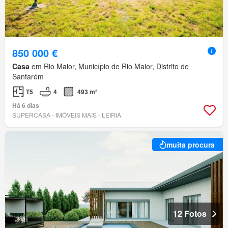
850 000 €
Casa
em Rio Maior, Município de Rio Maior, Distrito de
Santarém
T5
4
493 m²
Há 6 dias
SUPERCASA - IMÓVEIS MAIS - LEIRIA
muita procura
12 Fotos