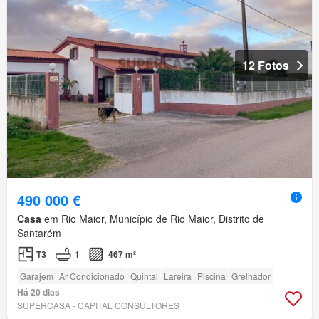
12 Fotos
490 000 €
Casa
em Rio Maior, Município de Rio Maior, Distrito de
Santarém
T3
1
467 m²
Garajem
Ar Condicionado
Quintal
Lareira
Piscina
Grelhador
Há 20 dias
SUPERCASA - CAPITAL CONSULTORES