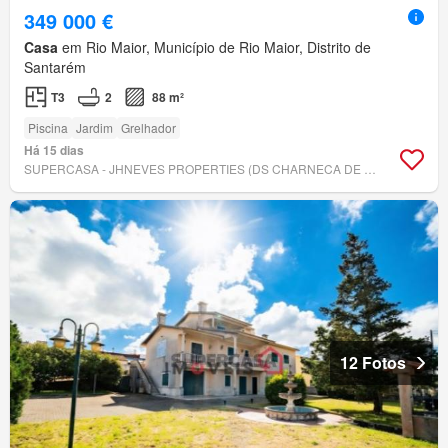
349 000 €
Casa
em Rio Maior, Município de Rio Maior, Distrito de
Santarém
T3
2
88 m²
Piscina
Jardim
Grelhador
Há 15 dias
SUPERCASA - JHNEVES PROPERTIES (DS CHARNECA DE CAPARICA / DS SANTARÉM)
12 Fotos