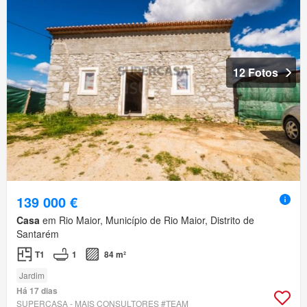
12 Fotos
139 000 €
Casa
em Rio Maior, Município de Rio Maior, Distrito de
Santarém
T1
1
84 m²
Jardim
Há 17 dias
SUPERCASA - MAIS CONSULTORES #TEAM