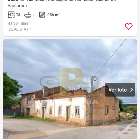
Santarém
T3
1
958 m²
Há 30+ dias
IDEALISTA.PT
Ver foto