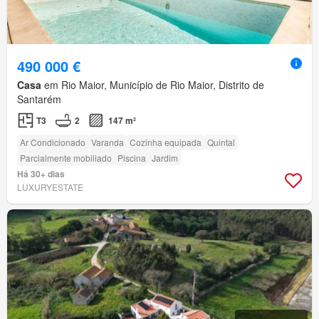
490 000 €
Casa
em Rio Maior, Município de Rio Maior, Distrito de
Santarém
T3
2
147 m²
Ar Condicionado
Varanda
Cozinha equipada
Quintal
Parcialmente mobiliado
Piscina
Jardim
Há 30+ dias
LUXURYESTATE