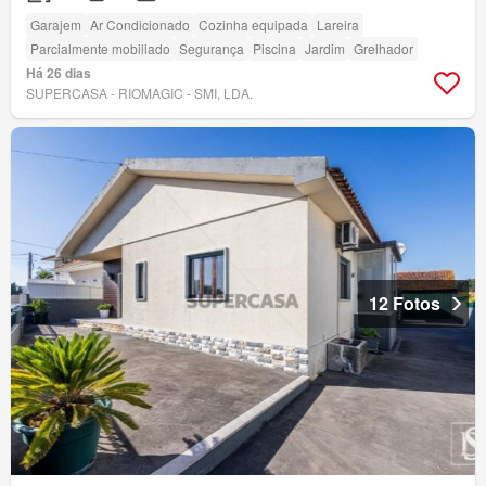
Garajem
Ar Condicionado
Cozinha equipada
Lareira
Parcialmente mobiliado
Segurança
Piscina
Jardim
Grelhador
Há 26 dias
SUPERCASA - RIOMAGIC - SMI, LDA.
12 Fotos