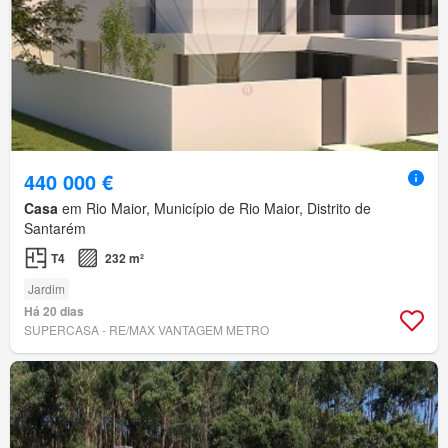
440 000 €
Casa
em Rio Maior, Município de Rio Maior, Distrito de
Santarém
T4
232 m²
Jardim
Há 20 dias
SUPERCASA - RE/MAX VANTAGEM METRO