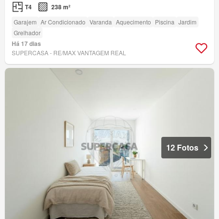
T4
238 m²
Garajem
Ar Condicionado
Varanda
Aquecimento
Piscina
Jardim
Grelhador
Há 17 dias
SUPERCASA - RE/MAX VANTAGEM REAL
12 Fotos