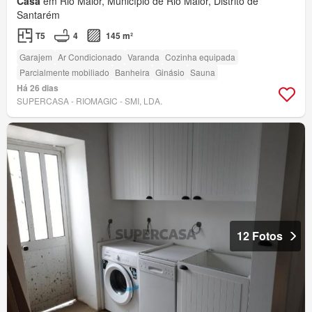
Casa
em Rio Maior, Município de Rio Maior, Distrito de
Santarém
T5
4
145 m²
Garajem
Ar Condicionado
Varanda
Cozinha equipada
Parcialmente mobiliado
Banheira
Ginásio
Sauna
Há 26 dias
SUPERCASA - RIOMAGIC - SMI, LDA.
12 Fotos