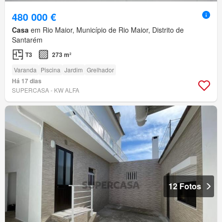
480 000 €
Casa
em Rio Maior, Município de Rio Maior, Distrito de
Santarém
T3
273 m²
Varanda
Piscina
Jardim
Grelhador
Há 17 dias
SUPERCASA - KW ALFA
12 Fotos