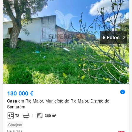
8 Fotos
130 000 €
Casa
em Rio Maior, Município de Rio Maior, Distrito de
Santarém
T2
1
360 m²
Garajem
Há 9 dias