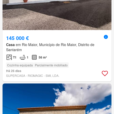
145 000 €
Casa
em Rio Maior, Município de Rio Maior, Distrito de
Santarém
T1
1
56 m²
Cozinha equipada
Parcialmente mobiliado
Há 26 dias
SUPERCASA - RIOMAGIC - SMI, LDA.