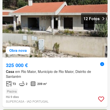
12 Fotos
Obra nova
325 000 €
Casa
em Rio Maior, Município de Rio Maior, Distrito de
Santarém
T3
2
209 m²
Piscina
Há 9 dias
SUPERCASA - IAD PORTUGAL