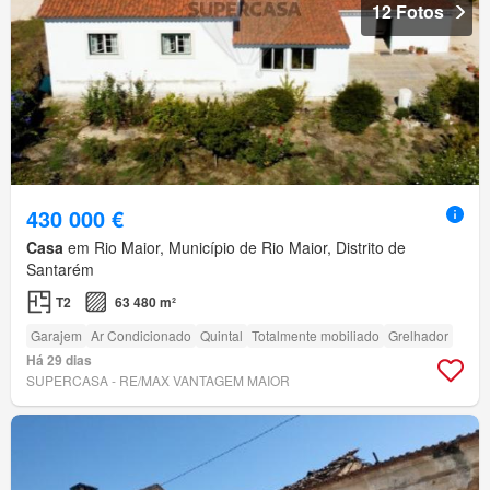
12 Fotos
430 000 €
Casa
em Rio Maior, Município de Rio Maior, Distrito de
Santarém
T2
63 480 m²
Garajem
Ar Condicionado
Quintal
Totalmente mobiliado
Grelhador
Há 29 dias
SUPERCASA - RE/MAX VANTAGEM MAIOR