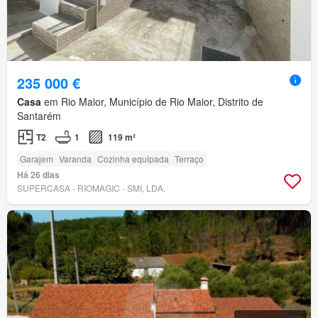
235 000 €
Casa
em Rio Maior, Município de Rio Maior, Distrito de
Santarém
T2
1
119 m²
Garajem
Varanda
Cozinha equipada
Terraço
Há 26 dias
SUPERCASA - RIOMAGIC - SMI, LDA.