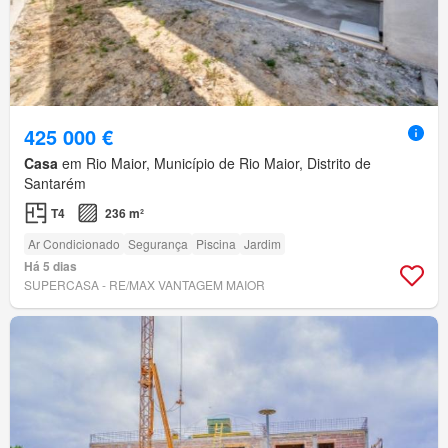
425 000 €
Casa
em Rio Maior, Município de Rio Maior, Distrito de
Santarém
T4
236 m²
Ar Condicionado
Segurança
Piscina
Jardim
Há 5 dias
SUPERCASA - RE/MAX VANTAGEM MAIOR