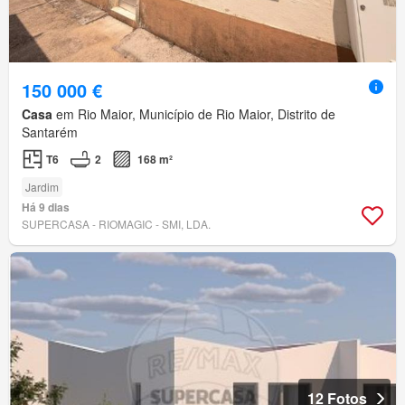
150 000 €
Casa
em Rio Maior, Município de Rio Maior, Distrito de
Santarém
T6
2
168 m²
Jardim
Há 9 dias
SUPERCASA - RIOMAGIC - SMI, LDA.
12 Fotos