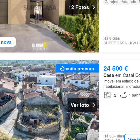
Garajem
Varanda
12 Fotos
Há 8 dias
 nova
24 500 €
muita procura
Casa
em Casal Com
Imóvel em estado de 
habitacional, moradi
útil…
T2
1
banh
Ver foto
Há 30+ dias
Ver 