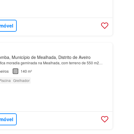
imóvel
ba, Município de Mealhada, Distrito de Aveiro
fica moradia geminada na Mealhada, com terreno de 550 m2…
eiros
140 m²
Piscina
Grelhador
imóvel