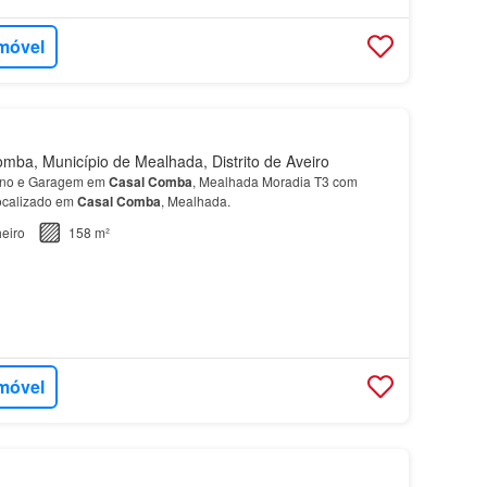
imóvel
ba, Município de Mealhada, Distrito de Aveiro
reno e Garagem em
Casal
Comba
, Mealhada Moradia T3 com
localizado em
Casal
Comba
, Mealhada.
eiro
158 m²
imóvel