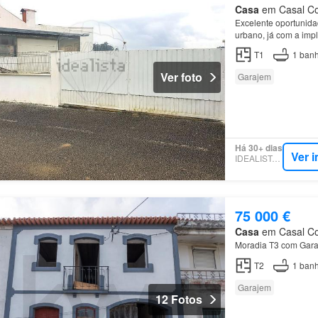
Casa
em Casal Com
Excelente oportunidad
urbano, já com a imp
bruto, localizados n
T1
1
banh
Ver foto
Garajem
Há 30+ dias
Ver 
IDEALISTA.PT
75 000 €
Casa
em Casal Com
Moradia T3 com Gara
T2
1
banh
Garajem
12 Fotos