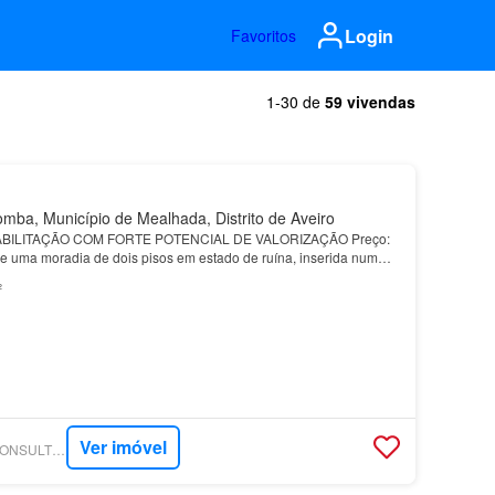
Login
Favoritos
1-30 de
59 vivendas
ba, Município de Mealhada, Distrito de Aveiro
BILITAÇÃO COM FORTE POTENCIAL DE VALORIZAÇÃO Preço:
e uma moradia de dois pisos em estado de ruína, inserida num
27 m² de área útil uma base sólida para um projeto de r…
²
Ver imóvel
SUPERCASA - MR CONSULTORES IMOBILIÁRIOS