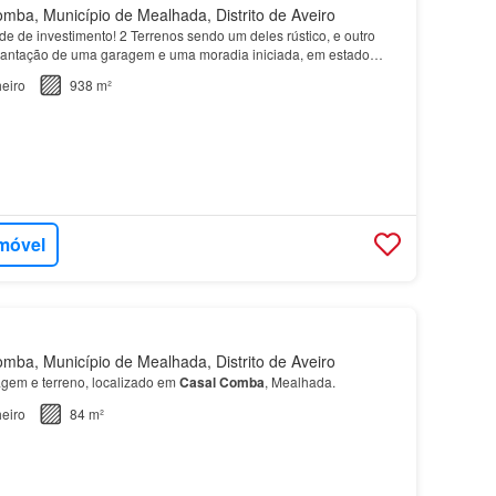
ba, Município de Mealhada, Distrito de Aveiro
e de investimento! 2 Terrenos sendo um deles rústico, e outro
lantação de uma garagem e uma moradia iniciada, em estado
a Rua das Escolas, Silvã, numa zona urbaniza…
eiro
938 m²
imóvel
ba, Município de Mealhada, Distrito de Aveiro
gem e terreno, localizado em
Casal
Comba
, Mealhada.
eiro
84 m²