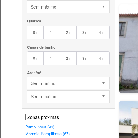
Sem máximo
Quartos
0+
1+
2+
3+
4+
Casas de banho
0+
1+
2+
3+
4+
Área/m²
Sem mínimo
Sem máximo
Zonas próximas
Pampilhosa (94)
Moradia Pampilhosa (67)