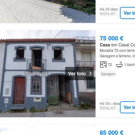
Há 23 dias
Ver 
IDEALISTA.PT
75 000 €
Casa
em Casal Com
Moradia T2 com ter
Garagem e terreno, 
T2
1
banh
Ver foto
Garajem
Há 30+ dias
Ver 
IDEALISTA.PT
85 000 €