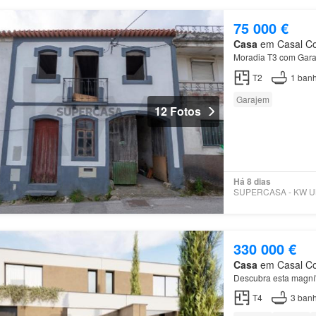
75 000 €
Casa
em Casal Com
Moradia T3 com Gara
T2
1
banh
Garajem
12 Fotos
Há 8 dias
330 000 €
Casa
em Casal Com
Descubra esta magní
T4
3
banh