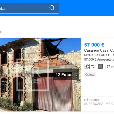
a
57 000 €
Casa
em Casal Com
MORADIA PARA REA
57.000 € Apresenta-s
lote de 412 m², com 1
T2
127 m
12 Fotos
Quintal
Há 16 dias