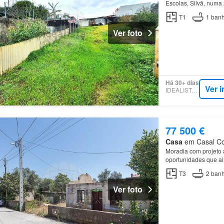
Escolas, Silvã, num
T1
1
banh
Ver foto
Há 30+ dias
Ver 
IDEALISTA.PT
77 500 €
Casa
em Casal Com
Moradia com projeto 
oportunidades que a
mais difícil já está fe
T3
2
banh
Ver foto