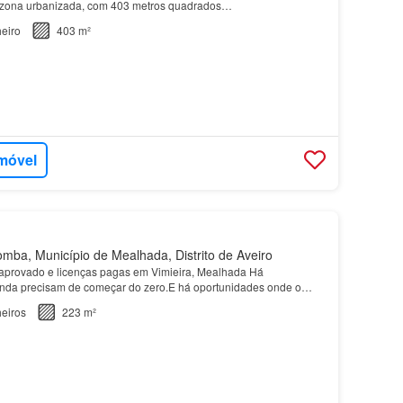
a zona urbanizada, com 403 metros quadrados…
eiro
403 m²
imóvel
ba, Município de Mealhada, Distrito de Aveiro
aprovado e licenças pagas em Vimieira, Mealhada Há
inda precisam de começar do zero.E há oportunidades onde o
ito…
eiros
223 m²