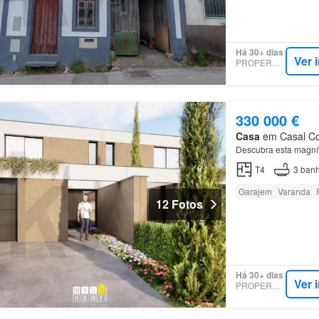
Há 30+ dias
Ver 
PROPERSTAR
330 000 €
Casa
em Casal Com
Descubra esta magní
T4
3
banh
Garajem
Varanda
12 Fotos
Há 30+ dias
Ver 
PROPERSTAR