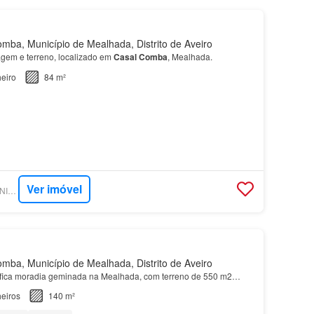
ba, Município de Mealhada, Distrito de Aveiro
gem e terreno, localizado em
Casal
Comba
, Mealhada.
eiro
84 m²
Ver imóvel
SUPERCASA - KW UNION COIMBRA
ba, Município de Mealhada, Distrito de Aveiro
fica moradia geminada na Mealhada, com terreno de 550 m2…
eiros
140 m²