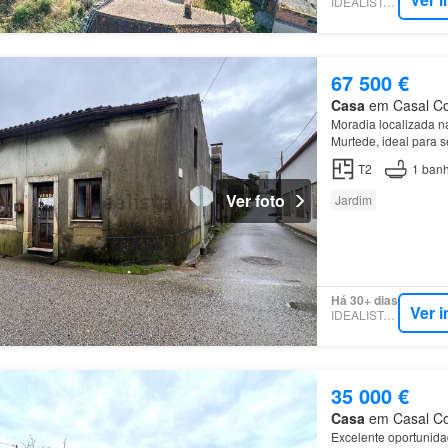
IDEALISTA.PT
67 500 €
Casa
em Casal Com
Moradia localizada na
Murtede, ideal para 
T2
1
banh
Ver foto
Jardim
Há 30+ dias
Ver 
IDEALISTA.PT
35 000 €
Casa
em Casal Com
Excelente oportunida