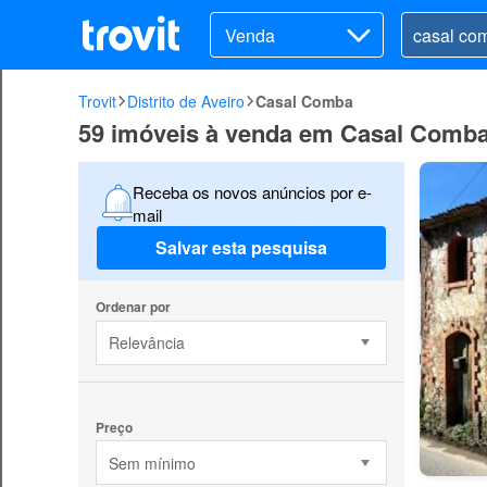
Venda
Trovit
Distrito de Aveiro
Casal Comba
59 imóveis à venda em Casal Comb
Receba os novos anúncios por e-
mail
Salvar esta pesquisa
Ordenar por
Relevância
Preço
Sem mínimo