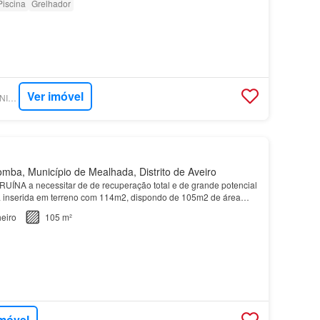
Piscina
Grelhador
Ver imóvel
SUPERCASA - KW UNION COIMBRA
ba, Município de Mealhada, Distrito de Aveiro
RUÍNA a necessitar de de recuperação total e de grande potencial
a inserida em terreno com 114m2, dispondo de 105m2 de área
eiro
105 m²
imóvel