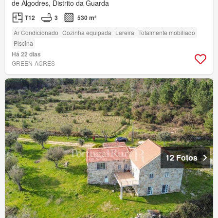
de Algodres, Distrito da Guarda
T12
3
530 m²
Ar Condicionado
Cozinha equipada
Lareira
Totalmente mobiliado
Piscina
Há 22 dias
GREEN-ACRES
12 Fotos