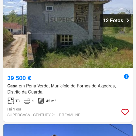
12 Fotos
39 500 €
Casa
em Pena Verde, Município de Fornos de Algodres,
Distrito da Guarda
T3
1
42 m²
Há 1 dia
SUPERCASA - CENTURY 21 - DREAMLINE