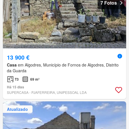
7 Fotos
13 900 €
Casa
em Algodres, Município de Fornos de Algodres, Distrito
da Guarda
T3
69 m²
Há 15 dias
SUPERCASA - PJAFERREIRA, UNIPESSOAL LDA
Atualizado