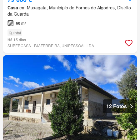
Casa
em Muxagata, Município de Fornos de Algodres, Distrito
da Guarda
60 m²
Quintal
Há 15 dias
SUPERCASA - PJAFERREIRA, UNIPESSOAL LDA
12 Fotos