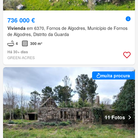
736 000 €
Vivienda
em 6370, Fornos de Algodres, Município de Fornos
de Algodres, Distrito da Guarda
4
300 m²
Há 30+ dias
GREEN-ACRES
muita procura
11 Fotos