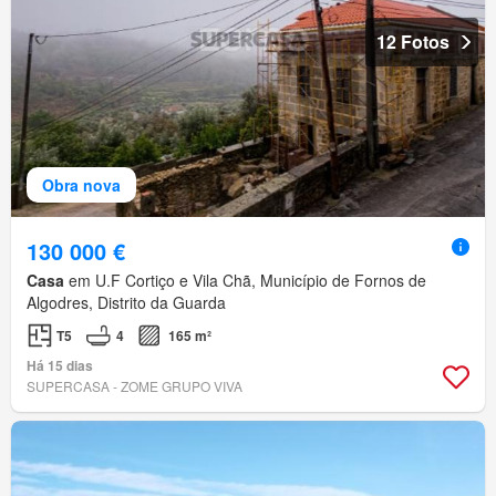
12 Fotos
Obra nova
130 000 €
Casa
em U.F Cortiço e Vila Chã, Município de Fornos de
Algodres, Distrito da Guarda
T5
4
165 m²
Há 15 dias
SUPERCASA - ZOME GRUPO VIVA