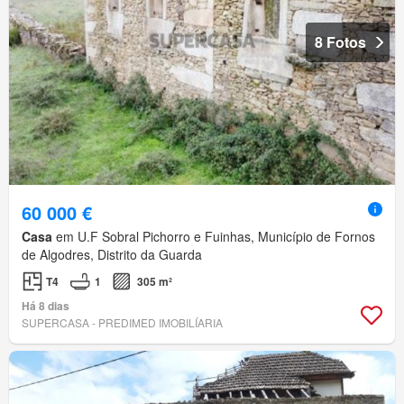
8 Fotos
60 000 €
Casa
em U.F Sobral Pichorro e Fuinhas, Município de Fornos
de Algodres, Distrito da Guarda
T4
1
305 m²
Há 8 dias
SUPERCASA - PREDIMED IMOBILÍARIA