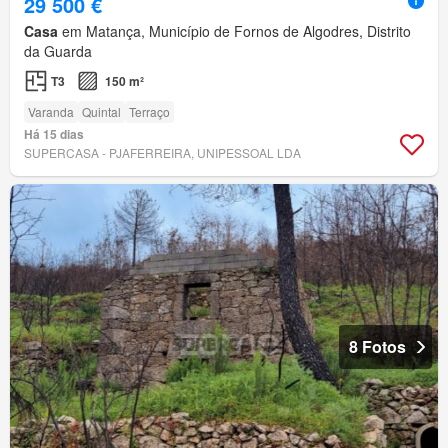
29 500 €
Casa
em Matança, Município de Fornos de Algodres, Distrito
da Guarda
T3
150 m²
Varanda
Quintal
Terraço
Há 15 dias
SUPERCASA - PJAFERREIRA, UNIPESSOAL LDA
8 Fotos