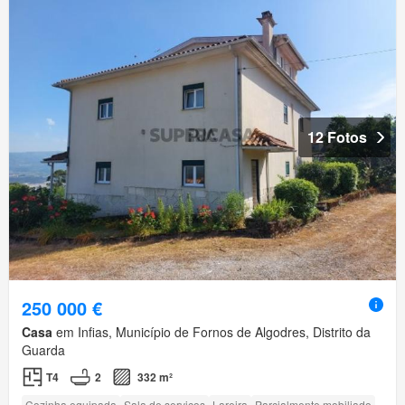
12 Fotos
250 000 €
Casa
em Infias, Município de Fornos de Algodres, Distrito da
Guarda
T4
2
332 m²
Cozinha equipada
Sala de serviços
Lareira
Parcialmente mobiliado