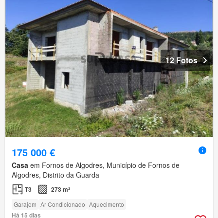
12 Fotos
175 000 €
Casa
em Fornos de Algodres, Município de Fornos de
Algodres, Distrito da Guarda
T3
273 m²
Garajem
Ar Condicionado
Aquecimento
Há 15 dias