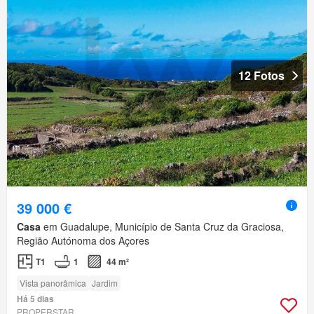
12 Fotos
39 000 €
Casa
em Guadalupe, Município de Santa Cruz da Graciosa,
Região Autónoma dos Açores
T1
1
44 m²
Vista panorâmica
Jardim
Há 5 dias
PROPERSTAR