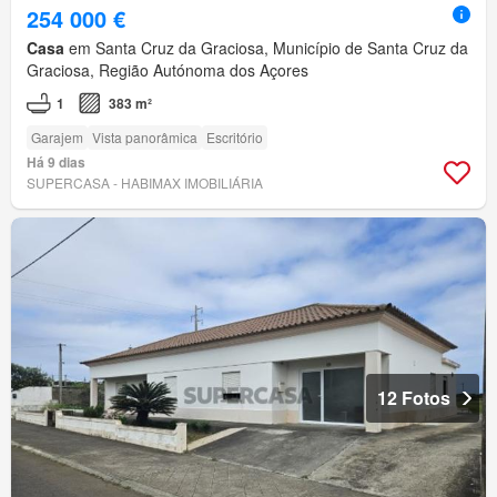
254 000 €
Casa
em Santa Cruz da Graciosa, Município de Santa Cruz da
Graciosa, Região Autónoma dos Açores
1
383 m²
Garajem
Vista panorâmica
Escritório
Há 9 dias
SUPERCASA - HABIMAX IMOBILIÁRIA
12 Fotos