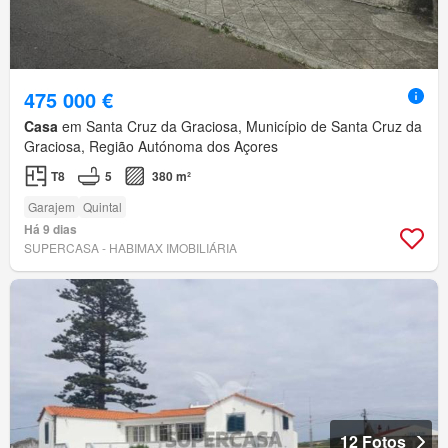
475 000 €
Casa
em Santa Cruz da Graciosa, Município de Santa Cruz da
Graciosa, Região Autónoma dos Açores
T8
5
380 m²
Garajem
Quintal
Há 9 dias
SUPERCASA - HABIMAX IMOBILIÁRIA
12 Fotos