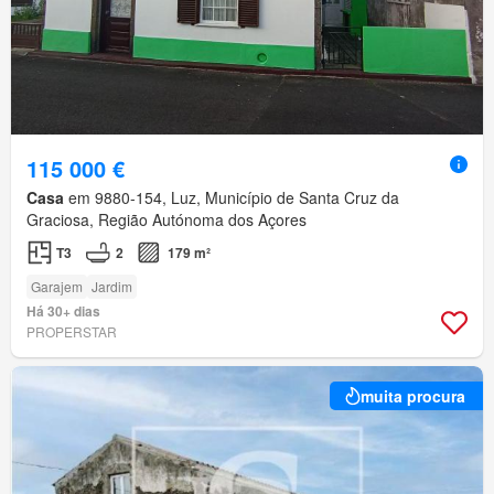
115 000 €
Casa
em 9880-154, Luz, Município de Santa Cruz da
Graciosa, Região Autónoma dos Açores
T3
2
179 m²
Garajem
Jardim
Há 30+ dias
PROPERSTAR
muita procura