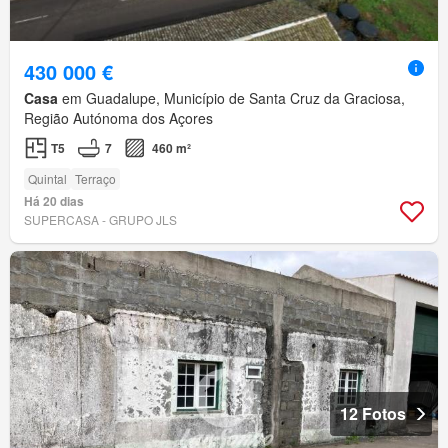
430 000 €
Casa
em Guadalupe, Município de Santa Cruz da Graciosa,
Região Autónoma dos Açores
T5
7
460 m²
Quintal
Terraço
Há 20 dias
SUPERCASA - GRUPO JLS
12 Fotos