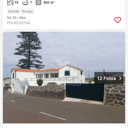
T5
7
460 m²
Quintal
Terraço
Há 30+ dias
PROPERSTAR
12 Fotos