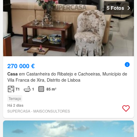
5 Fotos
270 000 €
Casa
em Castanheira do Ribatejo e Cachoeiras, Município de
Vila Franca de Xira, Distrito de Lisboa
T1
1
85 m²
Terraço
Há 2 dias
SUPERCASA - MAISCONSULTORES