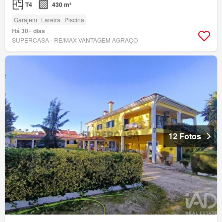
T4
430 m²
Garajem
Lareira
Piscina
Há 30+ dias
SUPERCASA - RE/MAX VANTAGEM AGRAÇO
12 Fotos