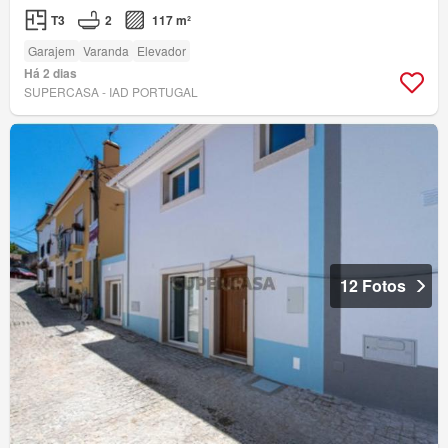
T3
2
117 m²
Garajem
Varanda
Elevador
Há 2 dias
SUPERCASA - IAD PORTUGAL
12 Fotos