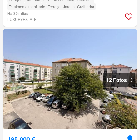
Totalmente mobiliado
Terraço
Jardim
Grelhador
Há 30+ dias
LUXURYESTATE
12 Fotos
195 000 €