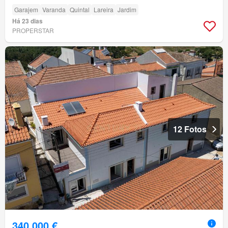
Garajem
Varanda
Quintal
Lareira
Jardim
Há 23 dias
PROPERSTAR
12 Fotos
340 000 €