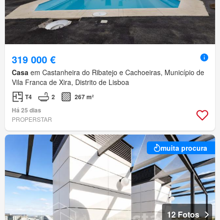
319 000 €
Casa
em Castanheira do Ribatejo e Cachoeiras, Município de
Vila Franca de Xira, Distrito de Lisboa
T4
2
267 m²
Há 25 dias
PROPERSTAR
muita procura
12 Fotos