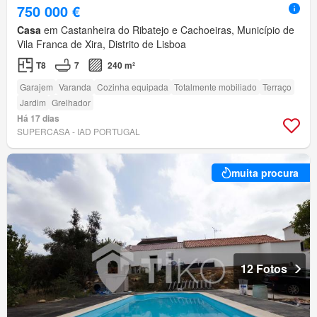
750 000 €
Casa
em Castanheira do Ribatejo e Cachoeiras, Município de
Vila Franca de Xira, Distrito de Lisboa
T8
7
240 m²
Garajem
Varanda
Cozinha equipada
Totalmente mobiliado
Terraço
Jardim
Grelhador
Há 17 dias
SUPERCASA - IAD PORTUGAL
muita procura
12 Fotos