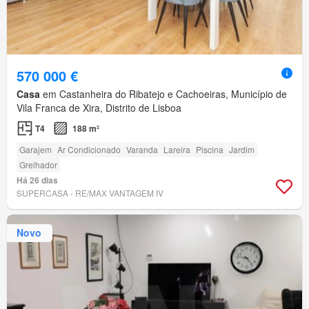
570 000 €
Casa
em Castanheira do Ribatejo e Cachoeiras, Município de
Vila Franca de Xira, Distrito de Lisboa
T4
188 m²
Garajem
Ar Condicionado
Varanda
Lareira
Piscina
Jardim
Grelhador
Há 26 dias
SUPERCASA - RE/MAX VANTAGEM IV
Novo