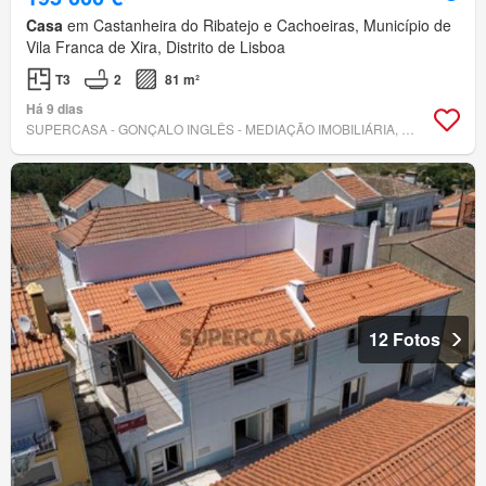
Casa
em Castanheira do Ribatejo e Cachoeiras, Município de
Vila Franca de Xira, Distrito de Lisboa
T3
2
81 m²
Há 9 dias
SUPERCASA - GONÇALO INGLÊS - MEDIAÇÃO IMOBILIÁRIA, UNIPESSOAL, LDA
12 Fotos