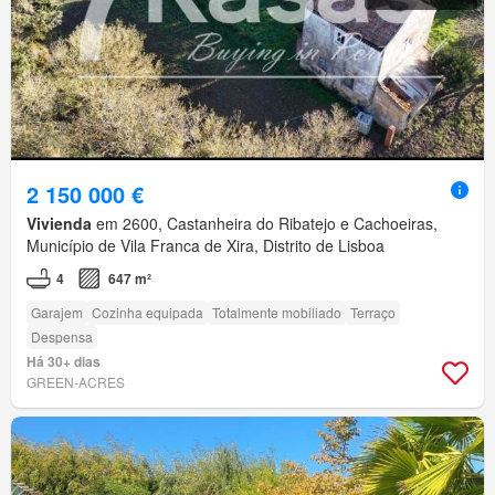
2 150 000 €
Vivienda
em 2600, Castanheira do Ribatejo e Cachoeiras,
Município de Vila Franca de Xira, Distrito de Lisboa
4
647 m²
Garajem
Cozinha equipada
Totalmente mobiliado
Terraço
Despensa
Há 30+ dias
GREEN-ACRES