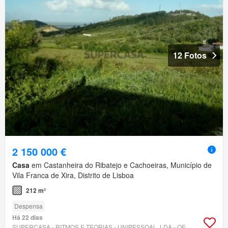
12 Fotos
2 150 000 €
Casa
em Castanheira do Ribatejo e Cachoeiras, Município de
Vila Franca de Xira, Distrito de Lisboa
212 m²
Despensa
Há 22 dias
SUPERCASA - RITMOS E TEORIAS - UNIPESSOAL, LDA - OESTE SOLUÇÕES