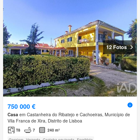
12 Fotos
750 000 €
Casa
em Castanheira do Ribatejo e Cachoeiras, Município de
Vila Franca de Xira, Distrito de Lisboa
T8
7
240 m²
Garajem
Varanda
Cozinha equipada
Escritório