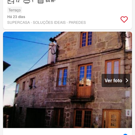
T2
1
64 m²
Terraço
Há 23 dias
SUPERCASA - SOLUÇÕES IDEAIS - PAREDES
Ver foto