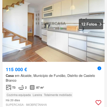
12 Fotos
115 000 €
Casa
em Alcaide, Município de Fundão, Distrito de Castelo
Branco
T3
2
87 m²
Cozinha equipada
Lareira
Totalmente mobiliado
Há 20 dias
SUPERCASA - IMOBRETANHA