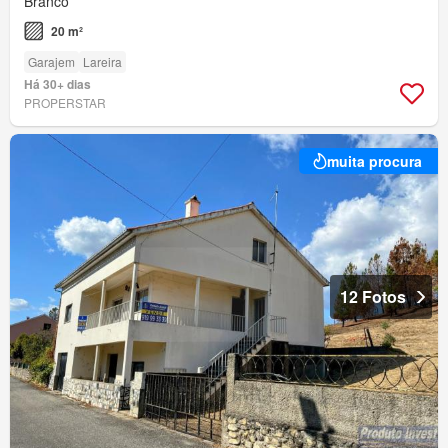
Branco
20 m²
Garajem
Lareira
Há 30+ dias
PROPERSTAR
muita procura
12 Fotos