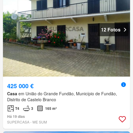
12 Fotos
425 000 €
Casa
em União do Grande Fundão, Município de Fundão,
Distrito de Castelo Branco
T4
3
165 m²
Há 19 dias
SUPERCASA - WE SUM