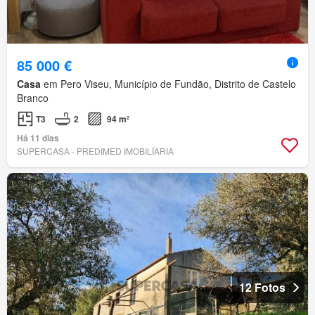
85 000 €
Casa
em Pero Viseu, Município de Fundão, Distrito de Castelo
Branco
T3
2
94 m²
Há 11 dias
SUPERCASA - PREDIMED IMOBILÍARIA
12 Fotos