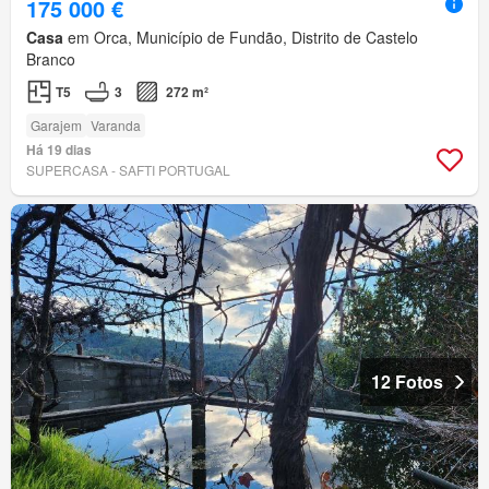
175 000 €
Casa
em Orca, Município de Fundão, Distrito de Castelo
Branco
T5
3
272 m²
Garajem
Varanda
Há 19 dias
SUPERCASA - SAFTI PORTUGAL
12 Fotos