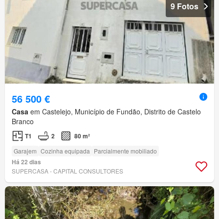
9 Fotos
56 500 €
Casa
em Castelejo, Município de Fundão, Distrito de Castelo
Branco
T1
2
80 m²
Garajem
Cozinha equipada
Parcialmente mobiliado
Há 22 dias
SUPERCASA - CAPITAL CONSULTORES