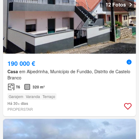
12 Fotos
190 000 €
Casa
em Alpedrinha, Município de Fundão, Distrito de Castelo
Branco
T6
320 m²
Garajem
Varanda
Terraço
Há 30+ dias
PROPERSTAR