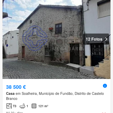
12 Fotos
38 500 €
Casa
em Soalheira, Município de Fundão, Distrito de Castelo
Branco
T3
1
121 m²
Há 30+ dias