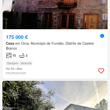
175 000 €
Casa
em Orca, Município de Fundão, Distrito de Castelo
Branco
T5
3
Garajem
Varanda
Há 30+ dias
PROPERSTAR