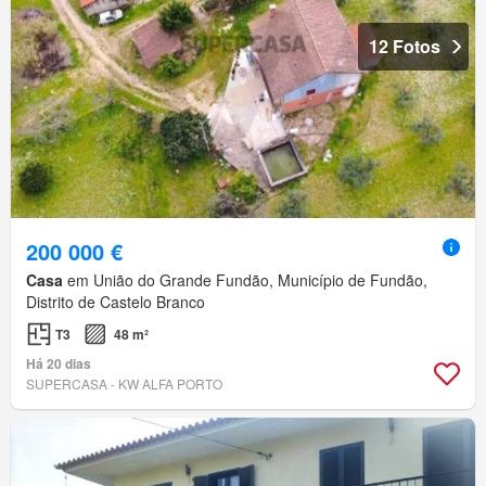
12 Fotos
200 000 €
Casa
em União do Grande Fundão, Município de Fundão,
Distrito de Castelo Branco
T3
48 m²
Há 20 dias
SUPERCASA - KW ALFA PORTO