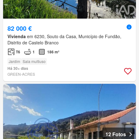
82 000 €
Vivienda
em 6230, Souto da Casa, Município de Fundão,
Distrito de Castelo Branco
T6
1
186 m²
Jardim
Sala multiuso
Há 30+ dias
GREEN-ACRES
12 Fotos