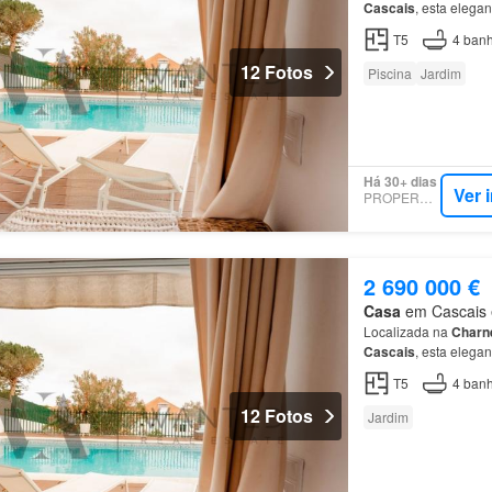
Cascais
, esta elega
excelente luminosida
T5
4
banh
12 Fotos
Piscina
Jardim
Há 30+ dias
Ver 
PROPERSTAR
2 690 000 €
Casa
em Cascais e 
Localizada na
Charn
Cascais
, esta elega
excelente luminosida
T5
4
banh
12 Fotos
Jardim