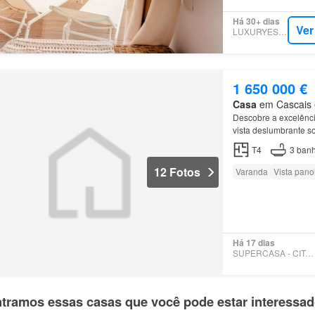
Há 30+ dias
Ver
LUXURYESTATE
1 650 000 €
Casa
em Cascais e 
Descobre a excelênc
vista deslumbrante so
T4
3
banh
12 Fotos
Varanda
Vista pan
Há 17 dias
SUPERCASA - CITAGE, LDA
tramos essas casas que você pode estar interessa