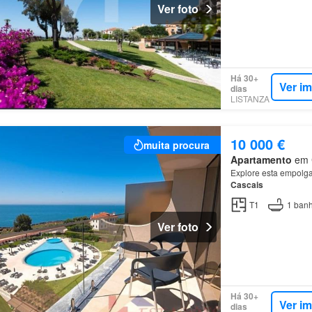
Ver foto
Há 30+
Ver i
dias
LISTANZA
10 000 €
muita procura
Apartamento
em C
Explore esta empolgan
Cascais
T1
1
banh
Ver foto
Há 30+
Ver i
dias