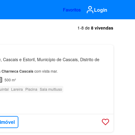
Login
Favoritos
1-8 de
8 vivendas
Cascais e Estoril, Município de Cascais, Distrito de
a
Charneca
Cascais
com vista mar.
500 m²
uintal
Lareira
Piscina
Sala multiuso
 imóvel