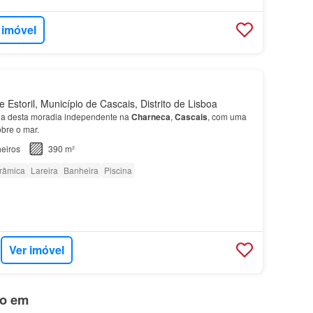
 imóvel
Estoril, Município de Cascais, Distrito de Lisboa
ia desta moradia independente na
Charneca
,
Cascais
, com uma
bre o mar.
eiros
390 m²
orâmica
Lareira
Banheira
Piscina
Ver imóvel
do em