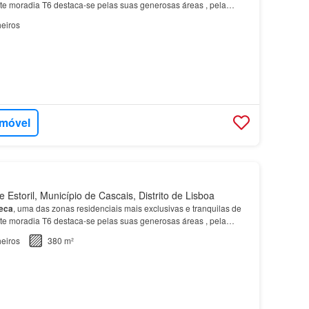
nte moradia T6 destaca-se pelas suas generosas áreas , pela
de natural, pela privacidade que oferece e…
eiros
imóvel
Estoril, Município de Cascais, Distrito de Lisboa
eca
, uma das zonas residenciais mais exclusivas e tranquilas de
nte moradia T6 destaca-se pelas suas generosas áreas , pela
de natural, pela privacidade que oferece e…
eiros
380 m²