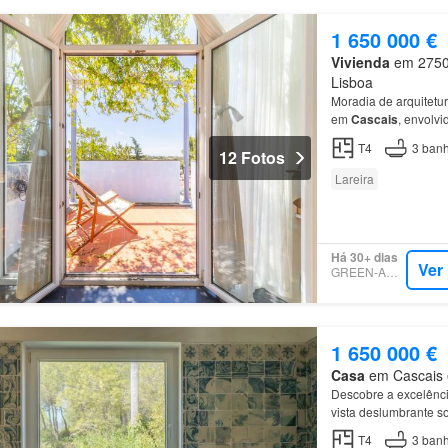
1 650 000 €
Vivienda
em 2750, 
Lisboa
Moradia de arquitetur
em
Cascais
, envolv
T4
3
banh
12 Fotos
Lareira
Há 30+ dias
Ver
GREEN-ACRES
1 650 000 €
Casa
em Cascais e 
Descobre a excelênc
vista deslumbrante so
T4
3
banh