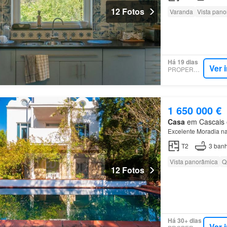
12 Fotos
Varanda
Vista pan
Há 19 dias
Ver 
PROPERSTAR
1 650 000 €
Casa
em Cascais e 
Excelente Moradia n
T2
3
banh
Vista panorâmica
Q
12 Fotos
Há 30+ dias
Ver 