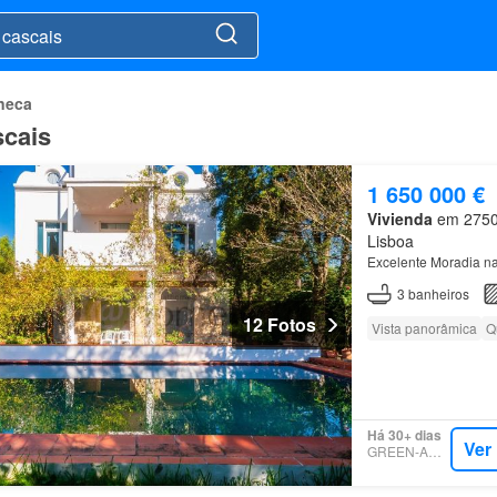
neca
scais
1 650 000 €
Vivienda
em 2750, 
Lisboa
Excelente Moradia n
3
banheiros
12 Fotos
Vista panorâmica
Q
Há 30+ dias
Ver
GREEN-ACRES