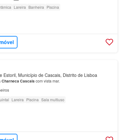
orâmica
Lareira
Banheira
Piscina
imóvel
Estoril, Município de Cascais, Distrito de Lisboa
a
Charneca
Cascais
com vista mar.
eiros
uintal
Lareira
Piscina
Sala multiuso
imóvel