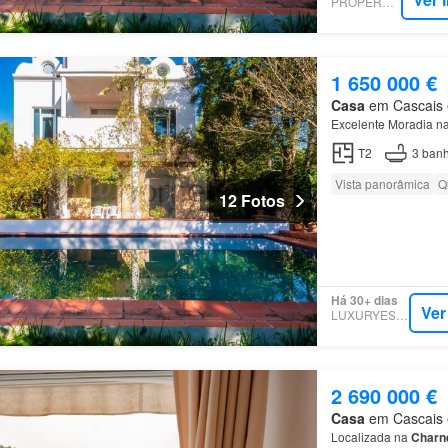
PROPERSTAR
1 650 000 €
Casa
em Cascais e 
Excelente Moradia n
T2
3
banh
Vista panorâmica
Q
12 Fotos
Há 30+ dias
Ver
LUXURYESTATE
2 690 000 €
Casa
em Cascais e 
Localizada na
Charn