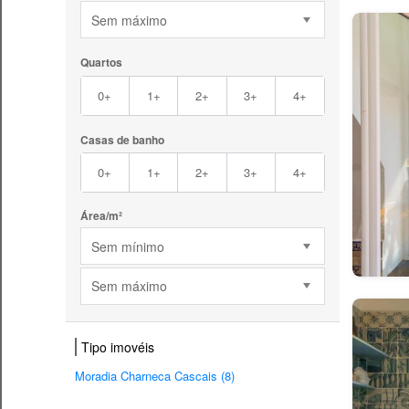
Sem máximo
Quartos
0+
1+
2+
3+
4+
Casas de banho
0+
1+
2+
3+
4+
Área/m²
Sem mínimo
Sem máximo
Tipo imovéis
Moradia Charneca Cascais (8)