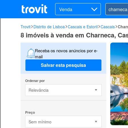
Venda
Trovit
Distrito de Lisboa
Cascais e Estoril
Cascais
Char
8 imóveis à venda em Charneca, Ca
Receba os novos anúncios por e-
mail
Salvar esta pesquisa
Ordenar por
Relevância
Preço
Sem mínimo