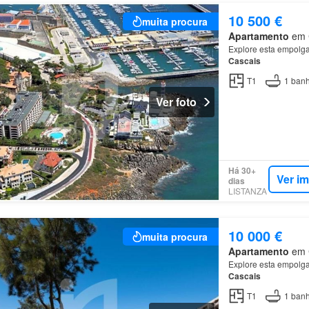
10 500 €
muita procura
Apartamento
em C
Explore esta empolgan
Cascais
T1
1
banh
Ver foto
Há 30+
Ver i
dias
LISTANZA
10 000 €
muita procura
Apartamento
em C
Explore esta empolgan
Cascais
T1
1
banh