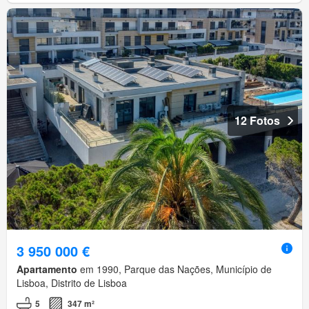
12 Fotos
3 950 000 €
Apartamento
em 1990, Parque das Nações, Município de
Lisboa, Distrito de Lisboa
5
347 m²