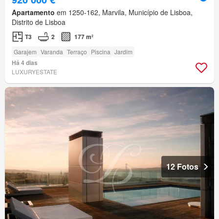
Apartamento
em 1250-162, Marvila, Município de Lisboa,
Distrito de Lisboa
T3
2
177 m²
Garajem
Varanda
Terraço
Piscina
Jardim
Há 4 dias
LUXURYESTATE
12 Fotos