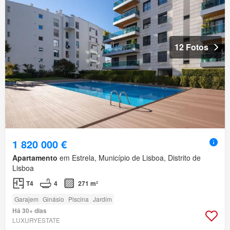
12 Fotos
1 820 000 €
Apartamento
em Estrela, Município de Lisboa, Distrito de
Lisboa
T4
4
271 m²
Garajem
Ginásio
Piscina
Jardim
Há 30+ dias
LUXURYESTATE