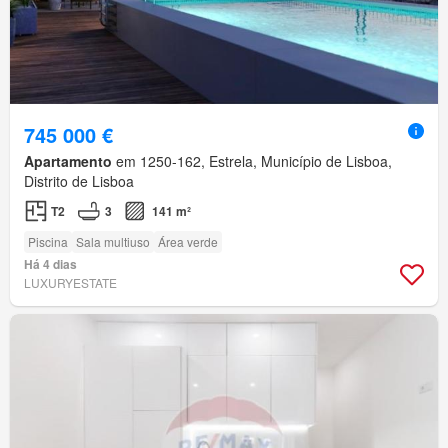
745 000 €
Apartamento
em 1250-162, Estrela, Município de Lisboa,
Distrito de Lisboa
T2
3
141 m²
Piscina
Sala multiuso
Área verde
Há 4 dias
LUXURYESTATE