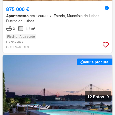
875 000 €
Apartamento
em 1200-667, Estrela, Município de Lisboa,
Distrito de Lisboa
3
114 m²
Piscina
Área verde
Há 30+ dias
GREEN-ACRES
muita procura
12 Fotos