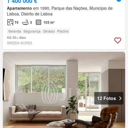
1 400 000 €
Apartamento
em 1990, Parque das Nações, Município de
Lisboa, Distrito de Lisboa
T4
3
103 m²
Varanda
Segurança
Ginásio
Piscina
Há 30+ dias
GREEN-ACRES
12 Fotos