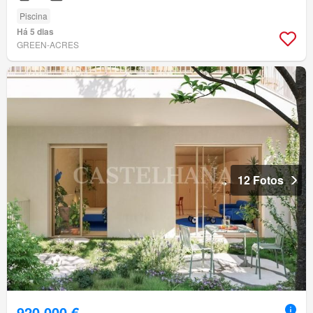
Piscina
Há 5 dias
GREEN-ACRES
12 Fotos
920 000 €