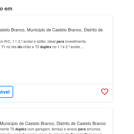
do em
telo Branco, Município de Castelo Branco, Distrito de
 R/C, 1.º, 2.º andar e sótão, ideal
para
investimento.
r T1 no rés-
do
-chão e T3
duplex
no 1.º e 2.º andar…
móvel
unicípio de Castelo Branco, Distrito de Castelo Branco
amento T5
duplex
com garagem, terraço e anexo
para
arrumos,