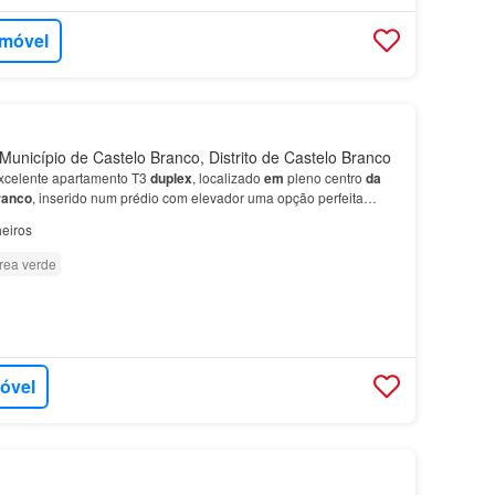
imóvel
unicípio de Castelo Branco, Distrito de Castelo Branco
xcelente apartamento T3
duplex
, localizado
em
pleno centro
da
ranco
, inserido num prédio com elevador uma opção perfeita
butidos - 2 casas
de
banho completas, uma
por
…
eiros
rea verde
móvel