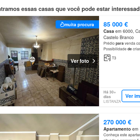
tramos essas casas que você pode estar interessa
85 000 €
muita procura
Casa
em 6000, Cas
Castelo Branco
Prédio
para
venda com
Possibilidade
de
cria
T3
Ver foto
Há 30+
Ver i
dias
LISTANZA
270 000 €
Apartamento
em M
Conheça este apart