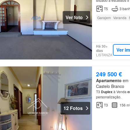
situado a escassos 5
direito com mais
de
3
T5
3
banh
Ver foto
Garajem
Varanda
Há 30+
Ver i
dias
LISTANZA
249 500 €
Apartamento
em C
Castelo Branco
T3
Duplex
à Venda
e
personalização.
T3
156 m
12 Fotos