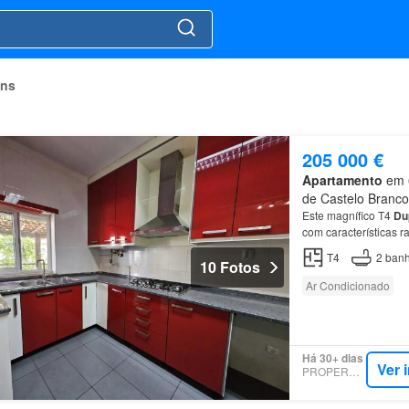
ins
205 000 €
Apartamento
em 6
de Castelo Branco
Este magnífico T4
Du
com características 
T4
2
banh
10 Fotos
Ar Condicionado
Há 30+ dias
Ver 
PROPERSTAR