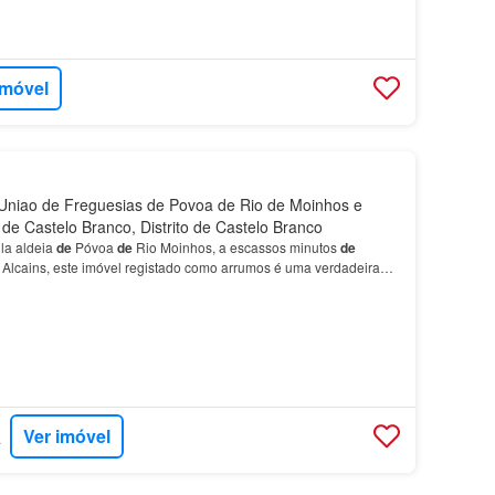
imóvel
niao de Freguesias de Povoa de Rio de Moinhos e
de Castelo Branco, Distrito de Castelo Branco
ila aldeia
de
Póvoa
de
Rio Moinhos, a escassos minutos
de
Alcains, este imóvel registado como arrumos é uma verdadeira
rendamento ou refúgio
de
fim
de
semana.…
Ver imóvel
ANHA