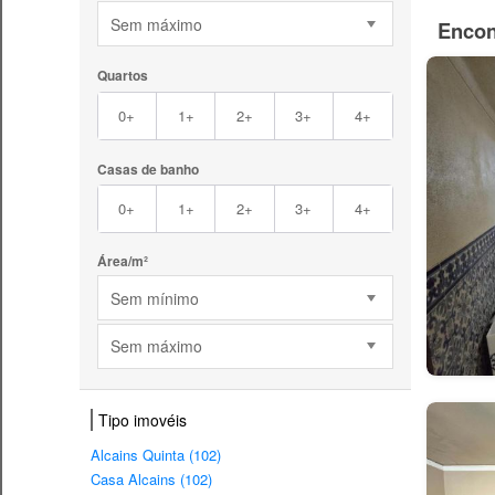
Sem máximo
Encon
Quartos
0+
1+
2+
3+
4+
Casas de banho
0+
1+
2+
3+
4+
Área/m²
Sem mínimo
Sem máximo
Tipo imovéis
Alcains Quinta (102)
Casa Alcains (102)