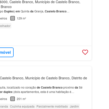
000, Castelo Branco, Município de Castelo Branco,
o Branco
ipo
Duplex
)
em
Quinta
da
Granja,
Castelo
Branco
…
eiros
129 m²
elhador
imóvel
astelo Branco, Município de Castelo Branco, Distrito de
uila, localizado no coração
de
Castelo
Branco
proximo
da
Sé
or
duplex
(dois apartamentos, esta é uma habitação é
il acesso a restaurantes, comércio local, supermerc…
eiros
201 m²
randa
Cozinha equipada
Parcialmente mobiliado
Jardim