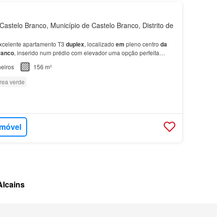
astelo Branco, Município de Castelo Branco, Distrito de
xcelente apartamento T3
duplex
, localizado
em
pleno centro
da
ranco
, inserido num prédio com elevador uma opção perfeita
butidos - 2 casas
de
banho completas, uma
por
…
eiros
156 m²
rea verde
imóvel
Alcains