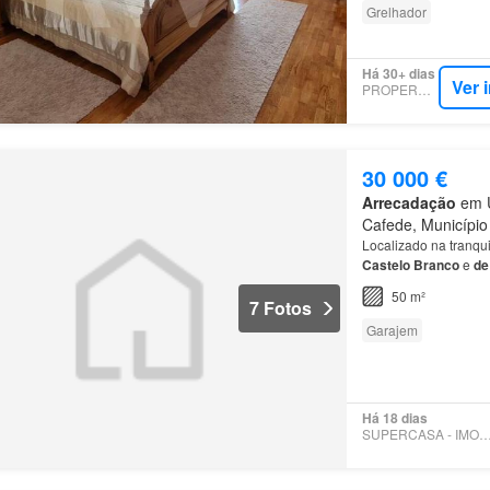
Grelhador
Há 30+ dias
Ver 
PROPERSTAR
30 000 €
Arrecadação
em U
Cafede, Município 
Localizado na tranqu
Castelo
Branco
e
de
para
o mercado
de
ar
50 m²
7 Fotos
Garajem
Há 18 dias
SUPERCASA - IMOBRET