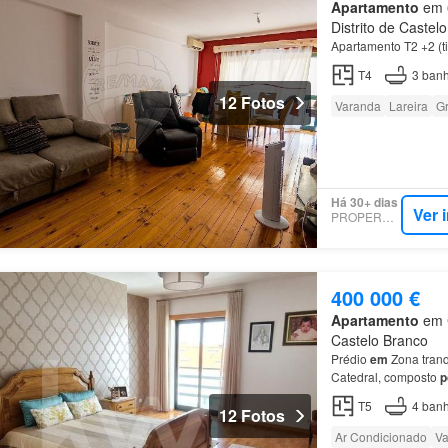
Apartamento
em 6
Distrito de Castel
Apartamento T2 +2 (t
T4
3
banh
12 Fotos
Varanda
Lareira
Gr
Há 30+ dias
Ver 
PROPERSTAR
400 000 €
Apartamento
em C
Castelo Branco
Prédio
em
Zona tranq
Catedral, composto
p
privilegiada, com fác
T5
4
banh
12 Fotos
Ar Condicionado
Va