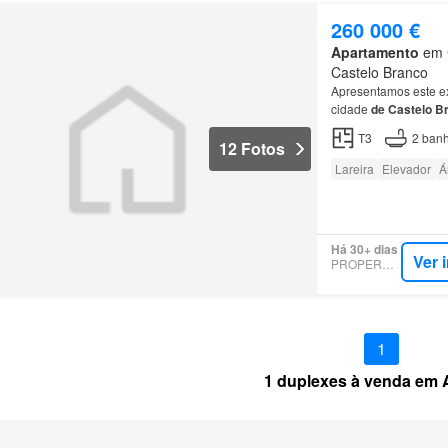
260 000 €
Apartamento
em C
Castelo Branco
Apresentamos este e
cidade
de
Castelo
B
áreas e roupeiros em
T3
2
banh
12 Fotos
Lareira
Elevador
Á
Há 30+ dias
Ver 
PROPERSTAR
1
1 duplexes à venda em 