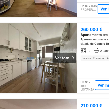
Há 30+ dias
Ver 
PROPERSTAR
260 000 €
Apartamento
em M
Apresentamos este e
cidade
de
Castelo
B
áreas e roupeiros em
T3
2
banh
Ver foto
Lareira
Elevador
Á
Há 30+
Ver i
dias
LISTANZA
210 000 €