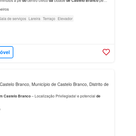
 minutos a pé
do
centro cívico
da
cidade
de
Castelo
Branco
pé
 metros…
eiros
Sala de serviços
Lareira
Terraço
Elevador
móvel
astelo Branco, Município de Castelo Branco, Distrito de
m
Castelo
Branco
– Localização Privilegiada! e potencial
de
²