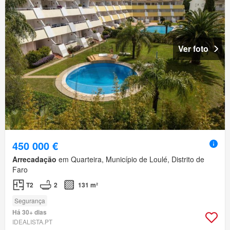
Ver foto
450 000 €
Arrecadação
em Quarteira, Município de Loulé, Distrito de
Faro
T2
2
131 m²
Segurança
Há 30+ dias
IDEALISTA.PT