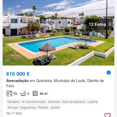
12 Fotos
610 000 €
Arrecadação
em Quarteira, Município de Loulé, Distrito de
Faro
T3
2
98 m²
Garajem
Ar Condicionado
Varanda
Sala de serviços
Lareira
Terraço
Segurança
Piscina
Jardim
Há 17 dias