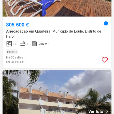
805 500 €
Arrecadação
em Quarteira, Município de Loulé, Distrito de
Faro
T3
3
265 m²
Piscina
Há 30+ dias
IDEALISTA.PT
Ver foto