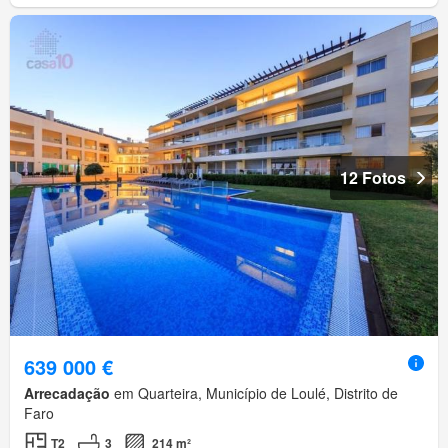
12 Fotos
639 000 €
Arrecadação
em Quarteira, Município de Loulé, Distrito de
Faro
T2
3
214 m²