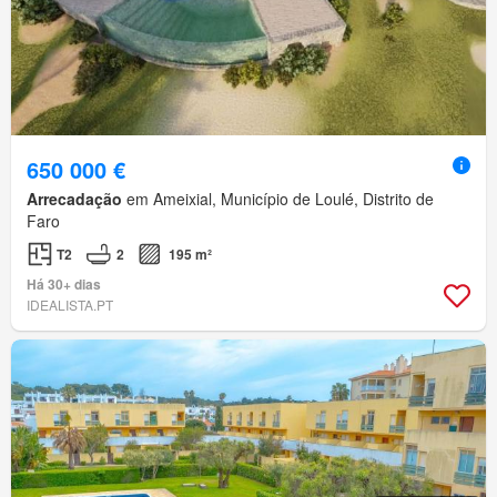
650 000 €
Arrecadação
em Ameixial, Município de Loulé, Distrito de
Faro
T2
2
195 m²
Há 30+ dias
IDEALISTA.PT