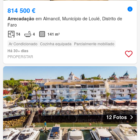
814 500 €
Arrecadação
em Almancil, Município de Loulé, Distrito de
Faro
T4
4
141 m²
Ar Condicionado
Cozinha equipada
Parcialmente mobiliado
Há 30+ dias
PROPERSTAR
12 Fotos