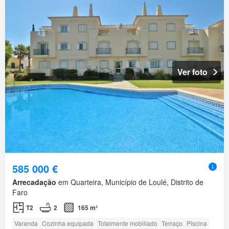
Ver foto
585 000 €
Arrecadação
em Quarteira, Município de Loulé, Distrito de
Faro
T2
2
165 m²
Varanda
Cozinha equipada
Totalmente mobiliado
Terraço
Piscina