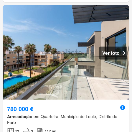
Ver foto
780 000 €
Arrecadação
em Quarteira, Município de Loulé, Distrito de
Faro
T2
3
117 m²