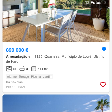
12 Fotos
890 000 €
Arrecadação
em 8125, Quarteira, Município de Loulé, Distrito
de Faro
T3
3
141 m²
Alarme
Terraço
Piscina
Jardim
Há 30+ dias
PROPERSTAR