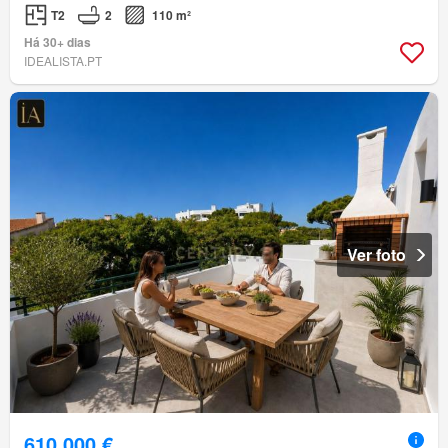
T2
2
110 m²
Há 30+ dias
IDEALISTA.PT
Ver foto
610 000 €