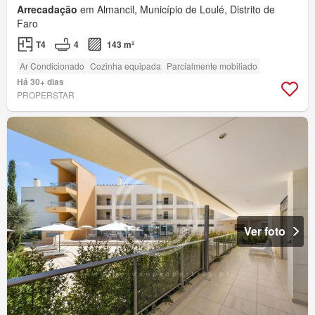
Arrecadação
em Almancil, Município de Loulé, Distrito de
Faro
T4
4
143 m²
Ar Condicionado
Cozinha equipada
Parcialmente mobiliado
Há 30+ dias
PROPERSTAR
Ver foto