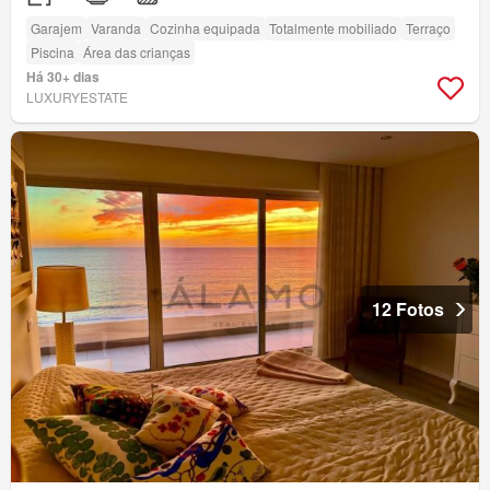
Garajem
Varanda
Cozinha equipada
Totalmente mobiliado
Terraço
Piscina
Área das crianças
Há 30+ dias
LUXURYESTATE
12 Fotos