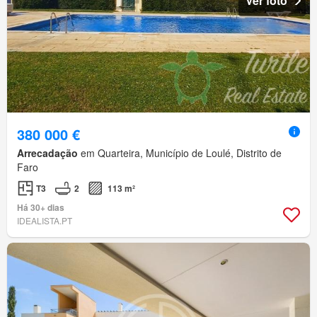
Ver foto
380 000 €
Arrecadação
em Quarteira, Município de Loulé, Distrito de
Faro
T3
2
113 m²
Há 30+ dias
IDEALISTA.PT