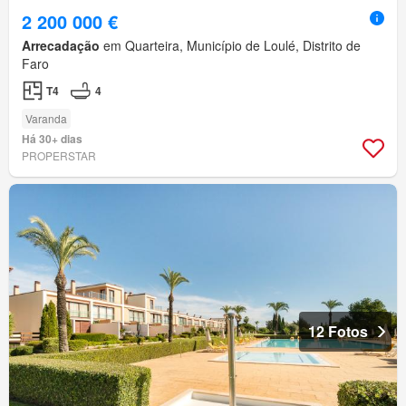
2 200 000 €
Arrecadação
em Quarteira, Município de Loulé, Distrito de
Faro
T4
4
Varanda
Há 30+ dias
PROPERSTAR
12 Fotos