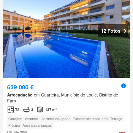
12 Fotos
639 000 €
Arrecadação
em Quarteira, Município de Loulé, Distrito de
Faro
T2
3
137 m²
Garajem
Varanda
Cozinha equipada
Totalmente mobiliado
Terraço
Piscina
Área das crianças
Há 30+ dias