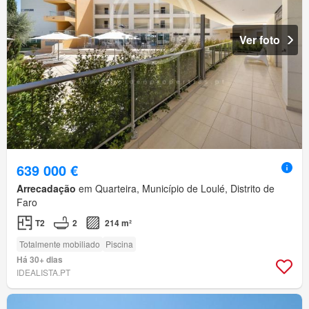
Ver foto
639 000 €
Arrecadação
em Quarteira, Município de Loulé, Distrito de
Faro
T2
2
214 m²
Totalmente mobiliado
Piscina
Há 30+ dias
IDEALISTA.PT