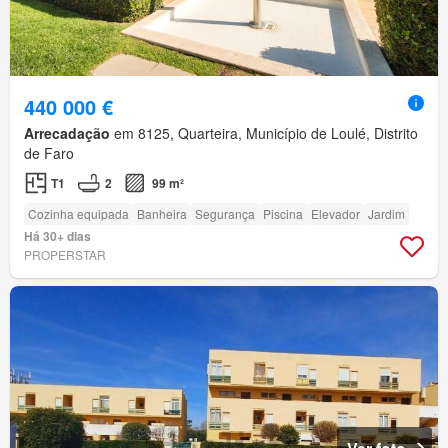
440 000 €
Arrecadação
em 8125, Quarteira, Município de Loulé, Distrito
de Faro
T1
2
99 m²
Cozinha equipada
Banheira
Segurança
Piscina
Elevador
Jardim
Há 30+ dias
PROPERSTAR