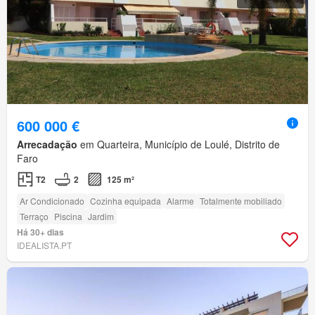
600 000 €
Arrecadação
em Quarteira, Município de Loulé, Distrito de
Faro
T2
2
125 m²
Ar Condicionado
Cozinha equipada
Alarme
Totalmente mobiliado
Terraço
Piscina
Jardim
Há 30+ dias
IDEALISTA.PT