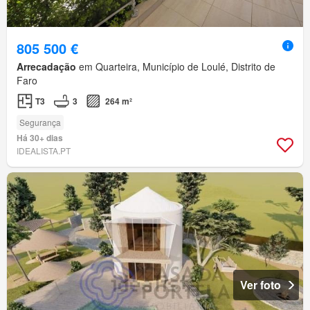
805 500 €
Arrecadação
em Quarteira, Município de Loulé, Distrito de
Faro
T3
3
264 m²
Segurança
Há 30+ dias
IDEALISTA.PT
Ver foto