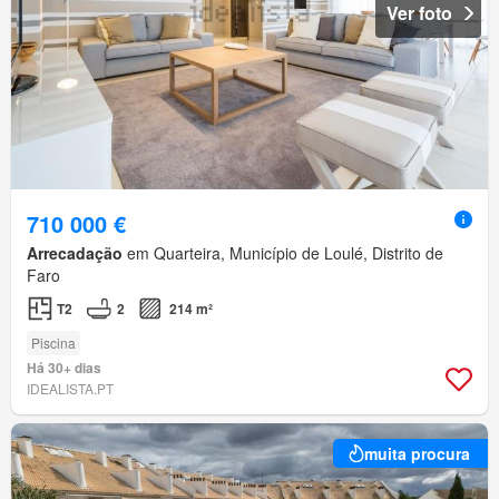
Ver foto
710 000 €
Arrecadação
em Quarteira, Município de Loulé, Distrito de
Faro
T2
2
214 m²
Piscina
Há 30+ dias
IDEALISTA.PT
muita procura