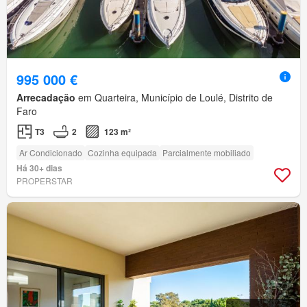
995 000 €
Arrecadação
em Quarteira, Município de Loulé, Distrito de
Faro
T3
2
123 m²
Ar Condicionado
Cozinha equipada
Parcialmente mobiliado
Há 30+ dias
PROPERSTAR