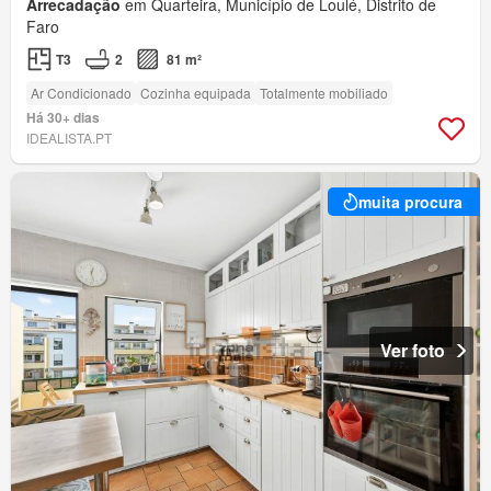
Arrecadação
em Quarteira, Município de Loulé, Distrito de
Faro
T3
2
81 m²
Ar Condicionado
Cozinha equipada
Totalmente mobiliado
Há 30+ dias
IDEALISTA.PT
muita procura
Ver foto