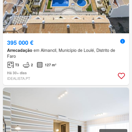
395 000 €
Arrecadação
em Almancil, Município de Loulé, Distrito de
Faro
T3
2
127 m²
Há 30+ dias
IDEALISTA.PT