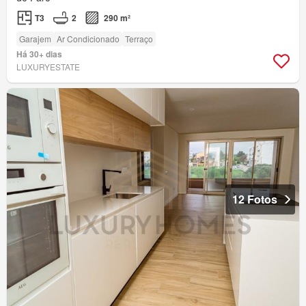
T3
2
290 m²
Garajem
Ar Condicionado
Terraço
Há 30+ dias
LUXURYESTATE
12 Fotos