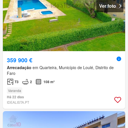
Ver foto
359 900 €
Arrecadação
em Quarteira, Município de Loulé, Distrito de
Faro
T3
2
108 m²
Varanda
Há 22 dias
IDEALISTA.PT