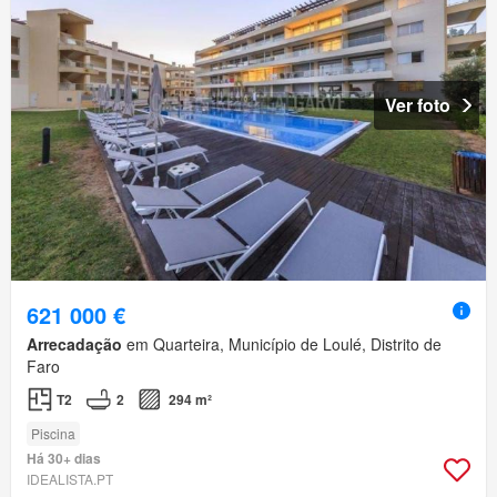
Ver foto
621 000 €
Arrecadação
em Quarteira, Município de Loulé, Distrito de
Faro
T2
2
294 m²
Piscina
Há 30+ dias
IDEALISTA.PT