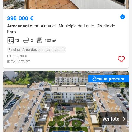
395 000 €
Arrecadação
em Almancil, Município de Loulé, Distrito de
Faro
T3
3
132 m²
Piscina
Área das crianças
Jardim
Há 30+ dias
IDEALISTA.PT
muita procura
Ver foto