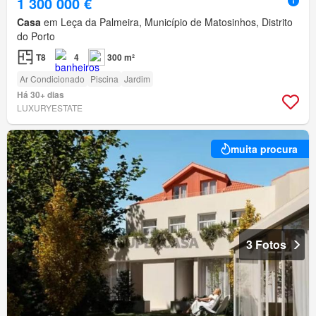
1 300 000 €
Casa
em Leça da Palmeira, Município de Matosinhos, Distrito
do Porto
T8
4
300 m²
Ar Condicionado
Piscina
Jardim
Há 30+ dias
LUXURYESTATE
muita procura
3 Fotos