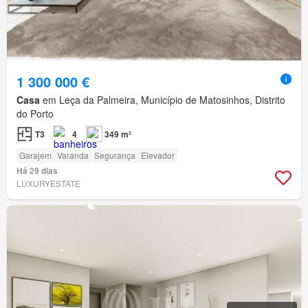
1 300 000 €
Casa
em Leça da Palmeira, Município de Matosinhos, Distrito
do Porto
T3
4
349 m²
Garajem
Varanda
Segurança
Elevador
Há 29 dias
LUXURYESTATE