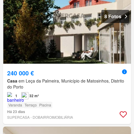
8 Fotos
240 000 €
Casa
em Leça da Palmeira, Município de Matosinhos, Distrito
do Porto
1
32 m²
Varanda
Terraço
Piscina
Há 23 dias
SUPERCASA - DOBAIRROIMOBILIÁRIA