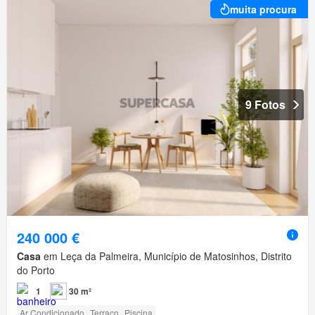
muita procura
9 Fotos
240 000 €
Casa
em Leça da Palmeira, Município de Matosinhos, Distrito
do Porto
1
30 m²
Ar Condicionado
Terraço
Piscina