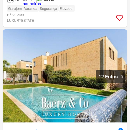
Garajem
Varanda
Segurança
Elevador
Há 29 dias
LUXURYESTATE
12 Fotos