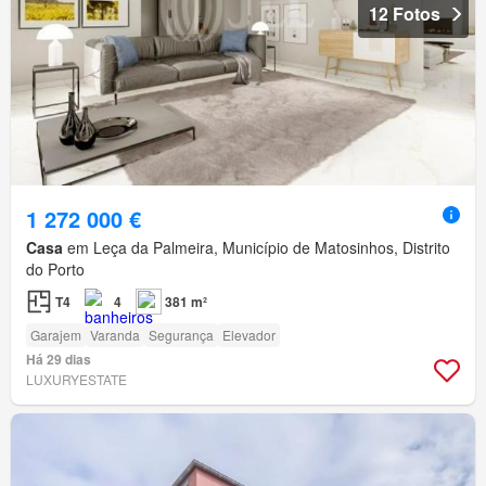
12 Fotos
1 272 000 €
Casa
em Leça da Palmeira, Município de Matosinhos, Distrito
do Porto
T4
4
381 m²
Garajem
Varanda
Segurança
Elevador
Há 29 dias
LUXURYESTATE