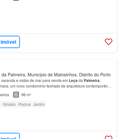
 imóvel
da Palmeira, Município de Matosinhos, Distrito do Porto
varanda e vistas de mar para venda em
Leça
da
Palmeira
,
rrace, um novo condomínio fechado de arquitetura contemporânea
partamento
encontram-se dois quartos, sendo um…
eiros
96 m²
a
Ginásio
Piscina
Jardim
 imóvel