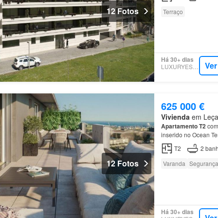
12 Fotos
Terraço
Há 30+ dias
Ver
LUXURYESTATE
625 000 €
Vivienda
em Leça 
Apartamento
T2
com 
inserido no Ocean Te
Na área privada do
a
T2
2
banh
12 Fotos
Varanda
Seguranç
Há 30+ dias
Ver