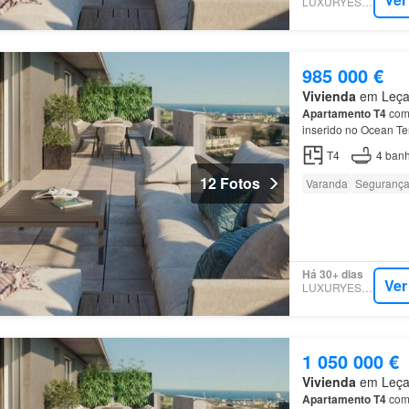
LUXURYESTATE
985 000 €
Vivienda
em Leça 
Apartamento
T4
com 
inserido no Ocean Te
O
apartamento
possu
T4
4
banh
12 Fotos
Varanda
Seguranç
Há 30+ dias
Ver
LUXURYESTATE
1 050 000 €
Vivienda
em Leça 
Apartamento
T4
com 