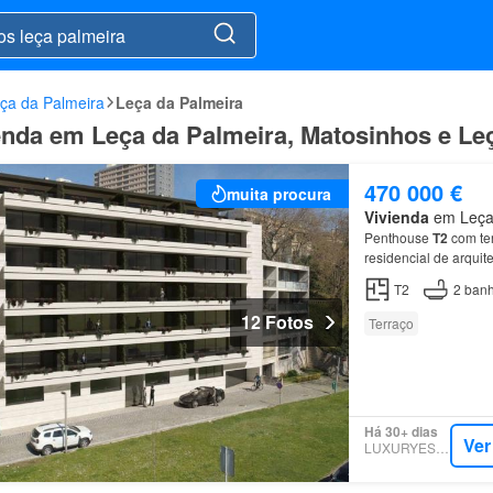
ça da Palmeira
Leça da Palmeira
nda em Leça da Palmeira, Matosinhos e Le
470 000 €
muita procura
Vivienda
em Leça 
Penthouse
T2
com ter
residencial de arqui
T2
2
banh
12 Fotos
Terraço
Há 30+ dias
Ver
LUXURYESTATE