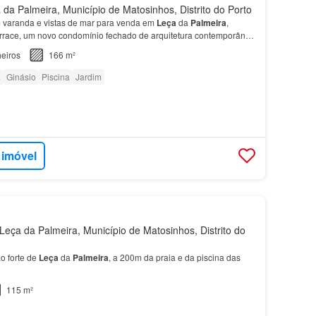
da Palmeira, Município de Matosinhos, Distrito do Porto
varanda e vistas de mar para venda em
Leça
da
Palmeira
,
rrace, um novo condomínio fechado de arquitetura contemporânea
i ampla sala com varanda e cozinha em open space…
eiros
166 m²
a
Ginásio
Piscina
Jardim
 imóvel
eça da Palmeira, Município de Matosinhos, Distrito do
ao forte de
Leça
da
Palmeira
, a 200m da praia e da piscina das
115 m²