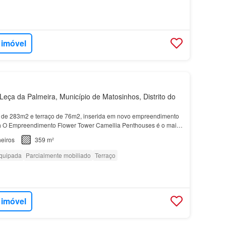
 imóvel
eça da Palmeira, Município de Matosinhos, Distrito do
 de 283m2 e terraço de 76m2, inserida em novo empreendimento
a
O Empreendimento Flower Tower Camellia Penthouses é o mais
gir em
Leça
da
Palmeira
, único e sofisticado…
eiros
359 m²
quipada
Parcialmente mobiliado
Terraço
 imóvel