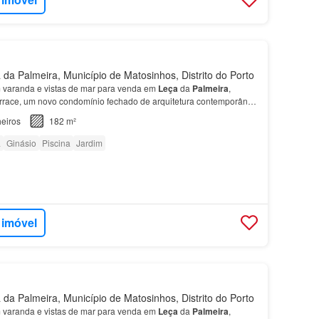
da Palmeira, Município de Matosinhos, Distrito do Porto
varanda e vistas de mar para venda em
Leça
da
Palmeira
,
rrace, um novo condomínio fechado de arquitetura contemporânea
i ampla sala com varanda e cozinha em open space…
eiros
182 m²
a
Ginásio
Piscina
Jardim
 imóvel
da Palmeira, Município de Matosinhos, Distrito do Porto
varanda e vistas de mar para venda em
Leça
da
Palmeira
,