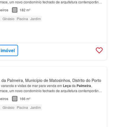
rrace, um novo condomínio fechado de arquitetura contemporânea
i ampla sala com varanda e cozinha em open space…
eiros
182 m²
a
Ginásio
Piscina
Jardim
 imóvel
da Palmeira, Município de Matosinhos, Distrito do Porto
varanda e vistas de mar para venda em
Leça
da
Palmeira
,
rrace, um novo condomínio fechado de arquitetura contemporânea
i ampla sala com varanda e cozinha em open space…
eiros
166 m²
a
Ginásio
Piscina
Jardim