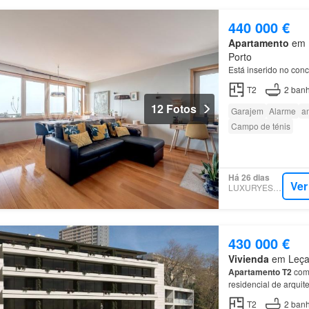
440 000 €
Apartamento
em L
Porto
Está inserido no con
T2
2
banh
12 Fotos
Garajem
Alarme
a
Campo de ténis
Há 26 dias
Ver
LUXURYESTATE
430 000 €
Vivienda
em Leça 
Apartamento
T2
com 
residencial de arqui
T2
2
banh