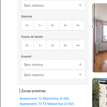
Sem máximo
Quartos
0+
1+
2+
3+
4+
Casas de banho
0+
1+
2+
3+
4+
Área/m²
Sem mínimo
Sem máximo
Zonas próximas
Apartamento T2 Matosinhos (2 932)
Apartamento T3 T4 Matosinhos (2 932)