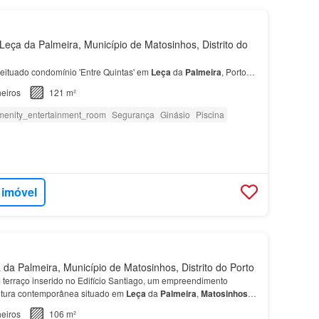
eça da Palmeira, Município de Matosinhos, Distrito do
ceituado condomínio 'Entre Quintas' em
Leça
da
Palmeira
, Porto…
eiros
121 m²
menity_entertainment_room
Segurança
Ginásio
Piscina
 imóvel
da Palmeira, Município de Matosinhos, Distrito do Porto
terraço inserido no Edifício Santiago, um empreendimento
tetura contemporânea situado em
Leça
da
Palmeira
,
Matosinhos
…
eiros
106 m²