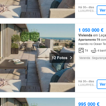
Há 30+ dias
Ver
LUXURYESTATE
1 050 000 €
Vivienda
em Leça 
Apartamento
T4
com 
inserido no Ocean Te
O
apartamento
possu
T4
4
banh
12 Fotos
Varanda
Seguranç
Há 30+ dias
Ver
LUXURYESTATE
995 000 €