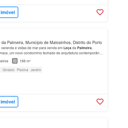
 imóvel
da Palmeira, Município de Matosinhos, Distrito do Porto
varanda e vistas de mar para venda em
Leça
da
Palmeira
,
rrace, um novo condomínio fechado de arquitetura contemporânea
i ampla sala com varanda e cozinha em open space…
eiros
166 m²
a
Ginásio
Piscina
Jardim
 imóvel