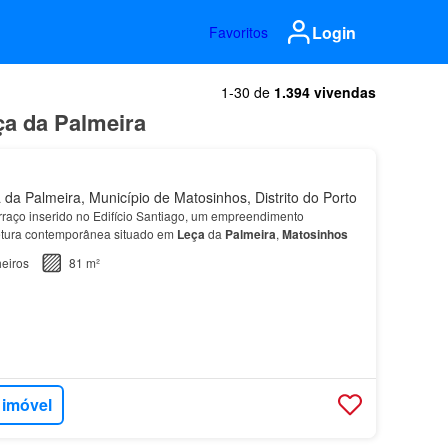
Login
Favoritos
1-30 de
1.394 vivendas
ça da Palmeira
da Palmeira, Município de Matosinhos, Distrito do Porto
raço inserido no Edifício Santiago, um empreendimento
tetura contemporânea situado em
Leça
da
Palmeira
,
Matosinhos
eiros
81 m²
 imóvel