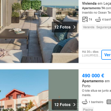
Vivienda
em Leça 
Apartamento
T4
com 
inserido no Ocean Te
O
apartamento
possu
T4
4
banh
12 Fotos
Varanda
Seguranç
Há 30+ dias
Ver
LUXURYESTATE
490 000 €
Apartamento
em L
Porto
O lote situa-se junto 
marés.
1
banheiro
12 Fotos
Piscina