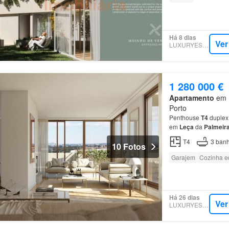
Há 8 dias
Ver
LUXURYESTATE
1 280 000 €
Apartamento
em L
Porto
Penthouse
T4
duplex
em
Leça
da
Palmeir
recente projeto a sur
T4
3
banh
10 Fotos
Garajem
Cozinha e
Há 26 dias
Ver
LUXURYESTATE