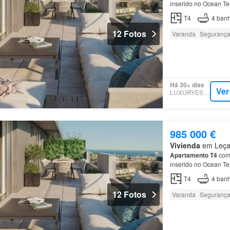
inserido no Ocean Te
O
apartamento
possu
T4
4
banh
12 Fotos
Varanda
Seguranç
Há 30+ dias
Ver
LUXURYESTATE
985 000 €
Vivienda
em Leça 
Apartamento
T4
com 
inserido no Ocean Te
O
apartamento
possu
T4
4
banh
12 Fotos
Varanda
Seguranç