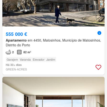
555 000 €
Apartamento
em 4450, Matosinhos, Município de Matosinhos,
Distrito do Porto
2
82 m²
Garajem
Varanda
Elevador
Jardim
Há 30+ dias
GREEN-ACRES