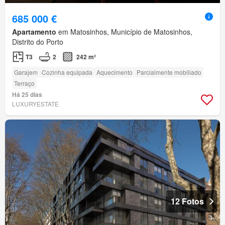
685 000 €
Apartamento
em Matosinhos, Município de Matosinhos,
Distrito do Porto
T3
2
242 m²
Garajem
Cozinha equipada
Aquecimento
Parcialmente mobiliado
Terraço
Há 25 dias
LUXURYESTATE
12 Fotos