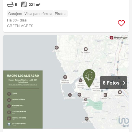
5
221 m²
Garajem
Vista panorâmica
Piscina
Há 30+ dias
GREEN-ACRES
6 Fotos