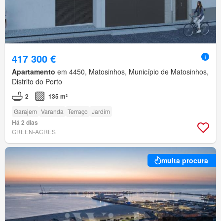
417 300 €
Apartamento
em 4450, Matosinhos, Município de Matosinhos,
Distrito do Porto
2
135 m²
Garajem
Varanda
Terraço
Jardim
Há 2 dias
GREEN-ACRES
muita procura