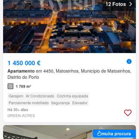
12 Fotos
1 450 000 €
Apartamento
em 4450, Matosinhos, Município de Matosinhos,
Distrito do Porto
1 769 m²
Garajem
Ar Condicionado
Cozinha equipada
Parcialmente mobiliado
Segurança
Elevador
Há 30+ dias
GREEN-ACRES
muita procura