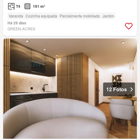
T4
191 m²
Varanda
Cozinha equipada
Parcialmente mobiliado
Jardim
Há 29 dias
GREEN-ACRES
12 Fotos