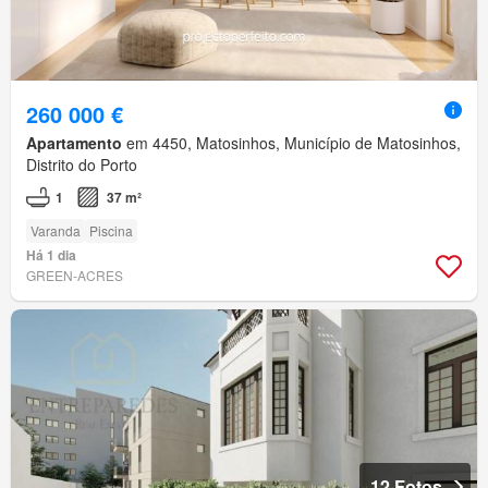
260 000 €
Apartamento
em 4450, Matosinhos, Município de Matosinhos,
Distrito do Porto
1
37 m²
Varanda
Piscina
Há 1 dia
GREEN-ACRES
12 Fotos