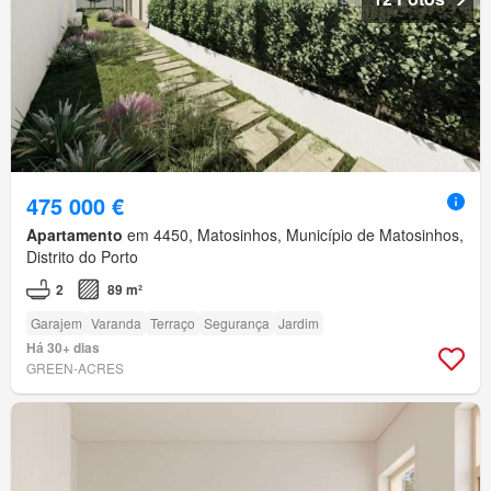
475 000 €
Apartamento
em 4450, Matosinhos, Município de Matosinhos,
Distrito do Porto
2
89 m²
Garajem
Varanda
Terraço
Segurança
Jardim
Há 30+ dias
GREEN-ACRES