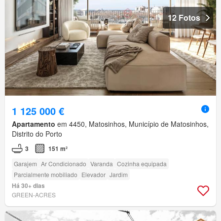
12 Fotos
1 125 000 €
Apartamento
em 4450, Matosinhos, Município de Matosinhos,
Distrito do Porto
3
151 m²
Garajem
Ar Condicionado
Varanda
Cozinha equipada
Parcialmente mobiliado
Elevador
Jardim
Há 30+ dias
GREEN-ACRES