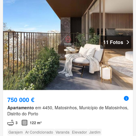
11 Fotos
750 000 €
Apartamento
em 4450, Matosinhos, Município de Matosinhos,
Distrito do Porto
3
122 m²
Garajem
Ar Condicionado
Varanda
Elevador
Jardim