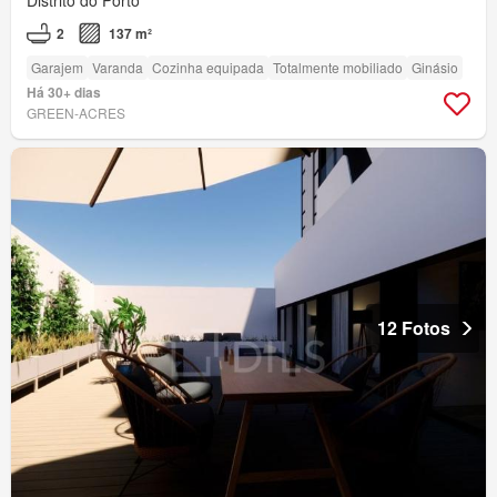
Distrito do Porto
2
137 m²
Garajem
Varanda
Cozinha equipada
Totalmente mobiliado
Ginásio
Há 30+ dias
GREEN-ACRES
12 Fotos