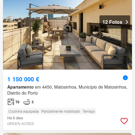
12 Fotos
1 150 000 €
Apartamento
em 4450, Matosinhos, Município de Matosinhos,
Distrito do Porto
T6
5
Cozinha equipada
Parcialmente mobiliado
Terraço
Há 6 dias
GREEN-ACRES