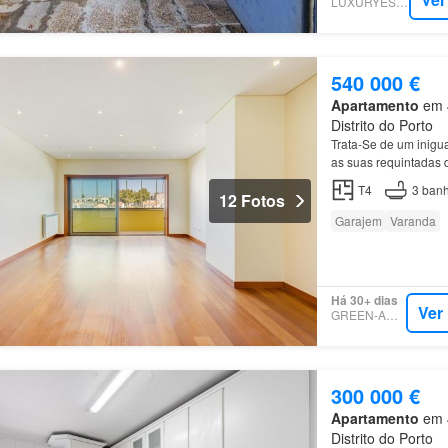
LUXURYESTATE
540 000 €
Apartamento
em 4
Distrito do Porto
Trata-Se de um inigu
as suas requintadas d
T4
3
banh
12 Fotos
Garajem
Varanda
Há 30+ dias
Ver
GREEN-ACRES
300 000 €
Apartamento
em 4
Distrito do Porto