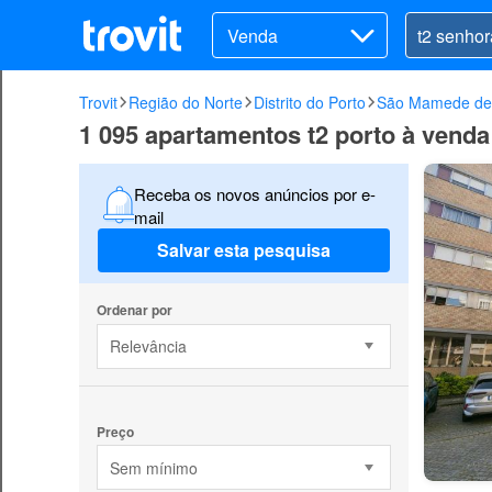
Venda
Trovit
Região do Norte
Distrito do Porto
São Mamede de 
1 095 apartamentos t2 porto à vend
Receba os novos anúncios por e-
mail
Salvar esta pesquisa
Ordenar por
Relevância
Preço
Sem mínimo