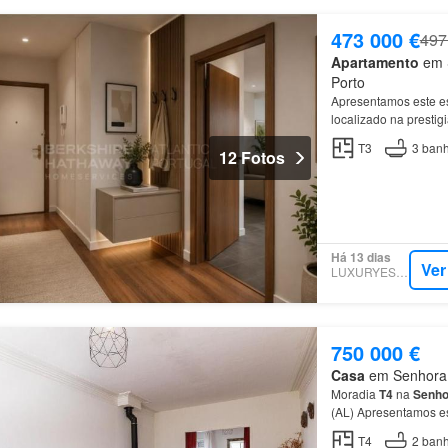
473 000 €
497
Apartamento
em S
Porto
Apresentamos este 
localizado na prestig
sua localização priv
T3
3
banh
12 Fotos
Há 13 dias
Ver
LUXURYESTATE
750 000 €
Casa
em Senhora d
Moradia
T4
na
Senho
(AL) Apresentamos es
prestigiada zona da
T4
2
banh