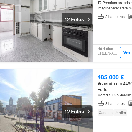
T2
Premium ao lado d
Imagine viver literal
oferece exatamente 
2
banheiros
12 Fotos
Há 4 dias
Ver
GREEN-ACRES
485 000 €
Vivienda
em 4460,
Porto
Moradia
T5
c/ Jardim
3
banheiros
12 Fotos
Garajem
Jardim