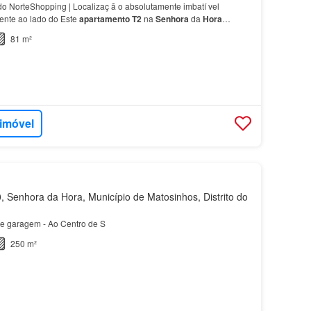
o NorteShopping | Localizaç ã o absolutamente imbatí vel
mente ao lado do Este
apartamento
T2
na
Senhora
da
Hora
isso: uma combin…
81 m²
 imóvel
 Senhora da Hora, Município de Matosinhos, Distrito do
 e garagem - Ao Centro de S
250 m²