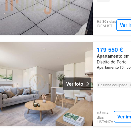
Há 30+ dias
Ver 
IDEALISTA.PT
179 550 €
Apartamento
em 4
Distrito do Porto
Apartamento
T0 novo
Ver foto
Cozinha equipada
Há 30+
Ver i
dias
LISTANZA