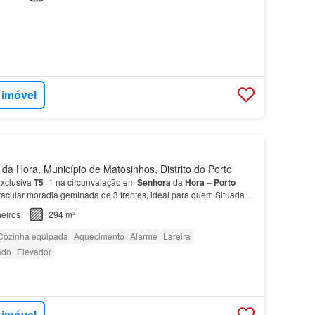
 imóvel
a Hora, Município de Matosinhos, Distrito do Porto
xclusiva
T5
+1 na circunvalação em
Senhora
da
Hora
–
Porto
acular moradia geminada de 3 frentes, ideal para quem Situada
, a apenas 3 minutos do metro e a poucos minutos…
eiros
294 m²
Cozinha equipada
Aquecimento
Alarme
Lareira
ado
Elevador
 imóvel