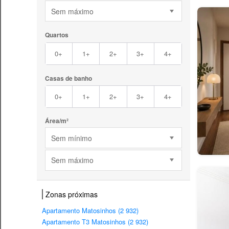
Sem máximo
Quartos
0+
1+
2+
3+
4+
Casas de banho
0+
1+
2+
3+
4+
Área/m²
Sem mínimo
Sem máximo
Zonas próximas
Apartamento Matosinhos (2 932)
Apartamento T3 Matosinhos (2 932)