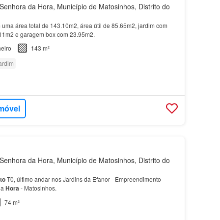
enhora da Hora, Município de Matosinhos, Distrito do
uma área total de 143.10m2, área útil de 85.65m2, jardim com
 11m2 e garagem box com 23.95m2.
eiro
143 m²
ardim
imóvel
enhora da Hora, Município de Matosinhos, Distrito do
to
T0, último andar nos Jardins da Efanor - Empreendimento
da
Hora
- Matosinhos.
74 m²