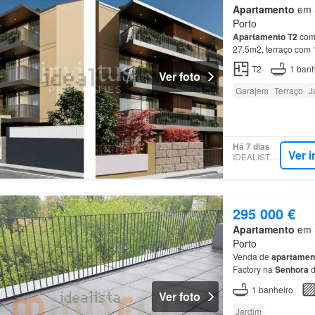
Apartamento
em S
Porto
Apartamento
T2
com 
27.5m2, terraço com
T2
1
banh
Ver foto
Garajem
Terraço
J
Há 7 dias
Ver 
IDEALISTA.PT
295 000 €
Apartamento
em S
Porto
Venda de
apartamen
Factory na
Senhora
1
banheiro
Ver foto
Jardim