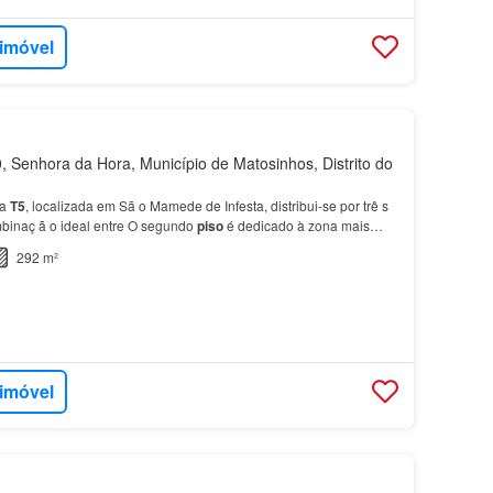
 imóvel
 Senhora da Hora, Município de Matosinhos, Distrito do
ia
T5
, localizada em Sã o Mamede de Infesta, distribui-se por trê s
mbinaç ã o ideal entre O segundo
piso
é dedicado à zona mais
ced…
292 m²
 imóvel