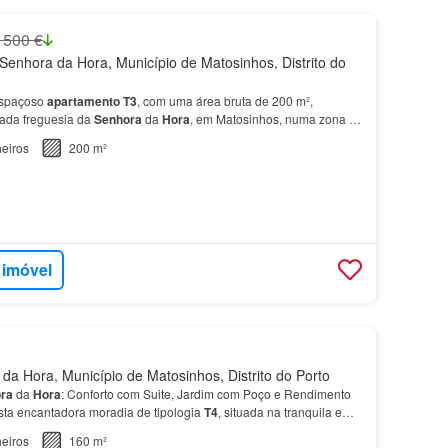
 500 €
enhora da Hora, Município de Matosinhos, Distrito do
espaçoso
apartamento
T3
, com uma área bruta de 200 m²,
iada freguesia da
Senhora
da
Hora
, em Matosinhos, numa zona A
ilegiada proporciona excelentes acessos às princi…
eiros
200 m²
 imóvel
a Hora, Município de Matosinhos, Distrito do Porto
ra
da
Hora
: Conforto com Suite, Jardim com Poço e Rendimento
ta encantadora moradia de tipologia
T4
, situada na tranquila e
Senhora
da
Hora
.…
eiros
160 m²