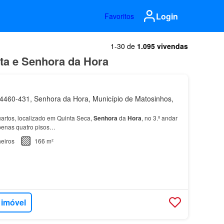
Login
Favoritos
1-30 de
1.095 vivendas
ta e Senhora da Hora
460-431, Senhora da Hora, Município de Matosinhos,
artos, localizado em Quinta Seca,
Senhora
da
Hora
, no 3.º andar
penas quatro pisos…
eiros
166 m²
 imóvel