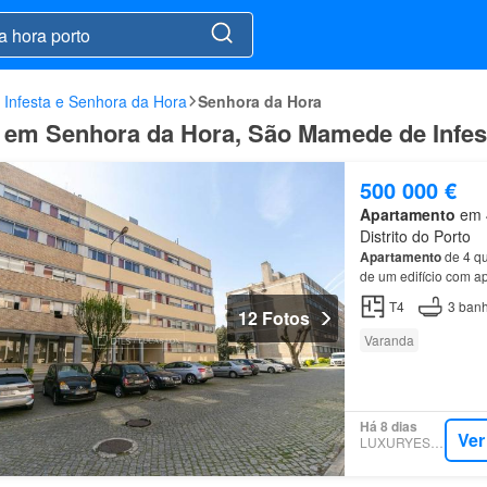
Infesta e Senhora da Hora
Senhora da Hora
a em Senhora da Hora, São Mamede de Infes
500 000 €
Apartamento
em 4
Distrito do Porto
Apartamento
de 4 qu
de um edifício com a
T4
3
banh
12 Fotos
Varanda
Há 8 dias
Ver
LUXURYESTATE