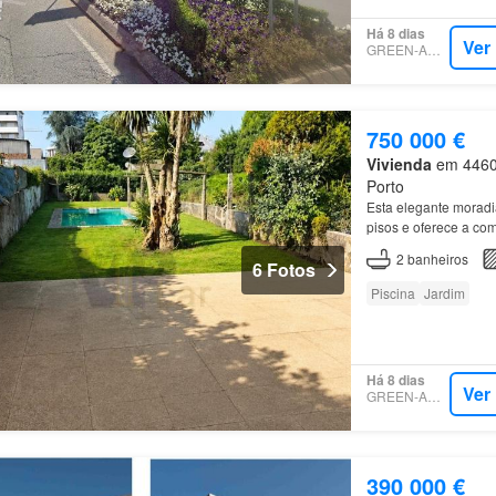
Há 8 dias
Ver
GREEN-ACRES
750 000 €
Vivienda
em 4460,
Porto
Esta elegante morad
pisos e oferece a co
privada da habita&c
2
banheiros
6 Fotos
Piscina
Jardim
Há 8 dias
Ver
GREEN-ACRES
390 000 €