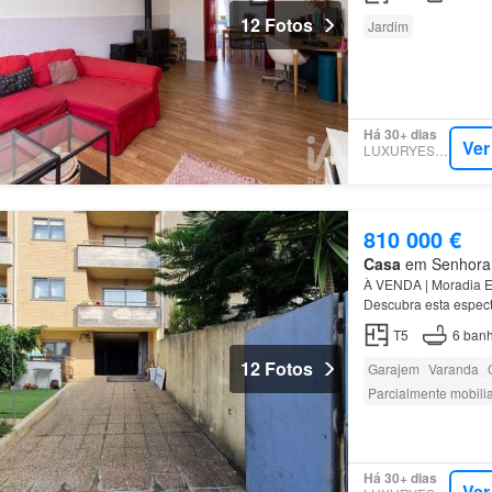
12 Fotos
Jardim
Há 30+ dias
Ver
LUXURYESTATE
810 000 €
Casa
em Senhora d
À VENDA | Moradia E
Descubra esta espect
em
Senhora
da
Hora
T5
6
banh
12 Fotos
Garajem
Varanda
Parcialmente mobili
Há 30+ dias
Ver