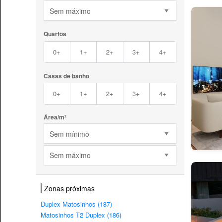
Sem máximo
Quartos
0+
1+
2+
3+
4+
Casas de banho
0+
1+
2+
3+
4+
Área/m²
Sem mínimo
Sem máximo
Zonas próximas
Duplex Matosinhos (187)
Matosinhos T2 Duplex (186)