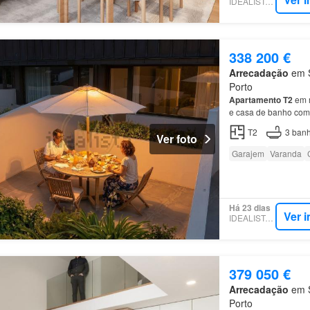
IDEALISTA.PT
338 200 €
Arrecadação
em S
Porto
Apartamento
T2
em m
e casa de banho com
empreendimento situ
T2
3
banh
Ver foto
Garajem
Varanda
Há 23 dias
Ver 
IDEALISTA.PT
379 050 €
Arrecadação
em S
Porto