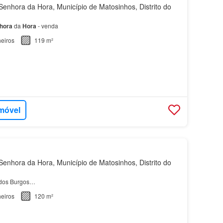
enhora da Hora, Município de Matosinhos, Distrito do
hora
da
Hora
- venda
eiros
119 m²
imóvel
enhora da Hora, Município de Matosinhos, Distrito do
dos Burgos…
eiros
120 m²