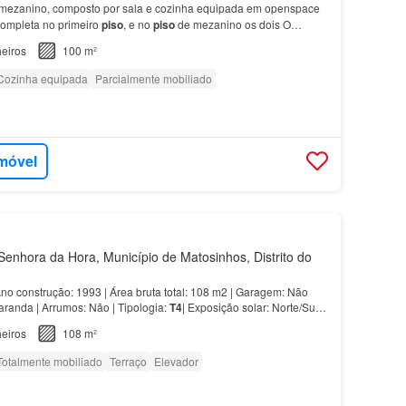
ezanino, composto por sala e cozinha equipada em openspace
completa no primeiro
piso
, e no
piso
de mezanino os dois O
a-se no centro da sra…
eiros
100 m²
Cozinha equipada
Parcialmente mobiliado
imóvel
enhora da Hora, Município de Matosinhos, Distrito do
no construção: 1993 | Área bruta total: 108 m2 | Garagem: Não
aranda | Arrumos: Não | Tipologia:
T4
| Exposição solar: Norte/Sul |
Não| Casas Banho: 2 | Valor condom…
eiros
108 m²
Totalmente mobiliado
Terraço
Elevador