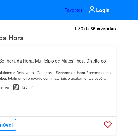
Login
Favoritos
1-30 de
36 vivendas
 da Hora
enhora da Hora, Município de Matosinhos, Distrito do
talmente Renovado | Caulinos –
Senhora
da
Hora
Apresentamos
lex
, totalmente renovado com materiais e acabamentos José
 das zonas mais prestigiadas da
Senhora
da Hor…
eiros
120 m²
imóvel