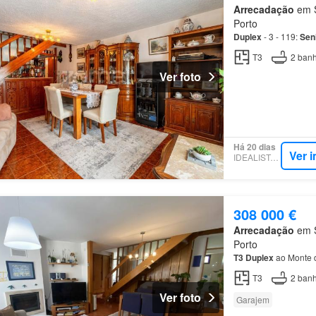
Arrecadação
em S
Porto
Duplex
- 3 - 119:
Sen
T3
2
banh
Ver foto
Há 20 dias
Ver 
IDEALISTA.PT
308 000 €
Arrecadação
em S
Porto
T3
Duplex
ao Monte 
T3
2
banh
Ver foto
Garajem