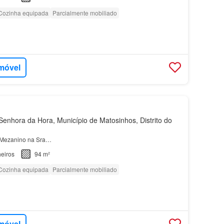
Cozinha equipada
Parcialmente mobiliado
imóvel
enhora da Hora, Município de Matosinhos, Distrito do
Mezanino na Sra…
eiros
94 m²
Cozinha equipada
Parcialmente mobiliado
imóvel