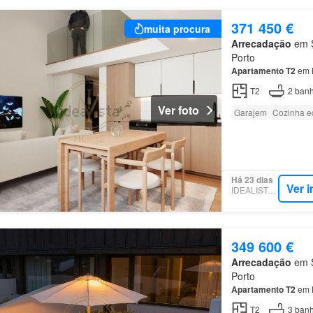
371 450 €
muita procura
Arrecadação
em S
Porto
Apartamento
T2
em M
T2
2
banh
Ver foto
Garajem
Cozinha e
Há 23 dias
Ver 
IDEALISTA.PT
349 600 €
Arrecadação
em S
Porto
Apartamento
T2
em M
T2
3
banh