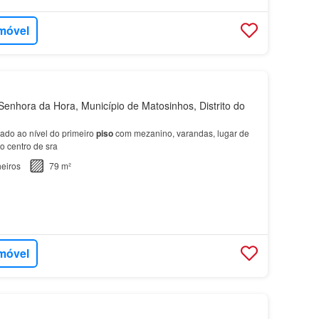
imóvel
enhora da Hora, Município de Matosinhos, Distrito do
uado ao nível do primeiro
piso
com mezanino, varandas, lugar de
 centro de sra
eiros
79 m²
imóvel