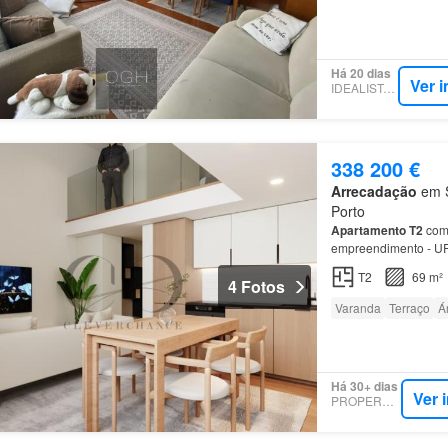
Há 20 dias
Ver 
IDEALISTA.PT
338 200 €
Arrecadação
em S
Porto
Apartamento
T2
com 
empreendimento - U
Soluções versáteis e 
T2
69 m²
4 Fotos
Varanda
Terraço
Á
Há 30+ dias
Ver 
PROPERSTAR