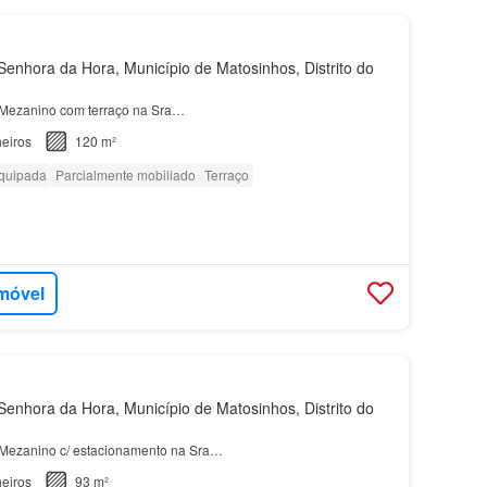
enhora da Hora, Município de Matosinhos, Distrito do
ezanino com terraço na Sra…
eiros
120 m²
quipada
Parcialmente mobiliado
Terraço
imóvel
enhora da Hora, Município de Matosinhos, Distrito do
ezanino c/ estacionamento na Sra…
eiros
93 m²