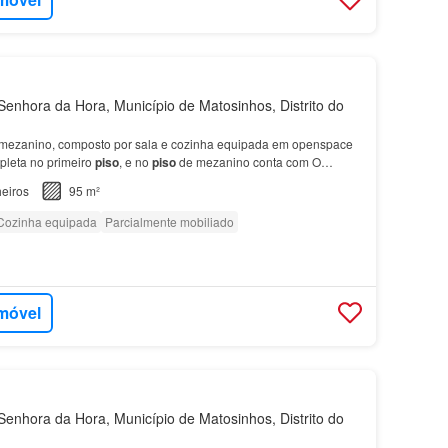
enhora da Hora, Município de Matosinhos, Distrito do
ezanino, composto por sala e cozinha equipada em openspace
pleta no primeiro
piso
, e no
piso
de mezanino conta com O
a-se no centro da sra…
eiros
95 m²
Cozinha equipada
Parcialmente mobiliado
imóvel
enhora da Hora, Município de Matosinhos, Distrito do