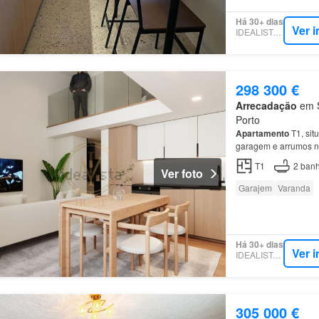
Há 30+ dias
Ver 
IDEALISTA.PT
298 300 €
Arrecadação
em S
Porto
Apartamento
T1, sit
garagem e arrumos no
T1
2
banh
Ver foto
Garajem
Varanda
Há 30+ dias
Ver 
IDEALISTA.PT
305 000 €