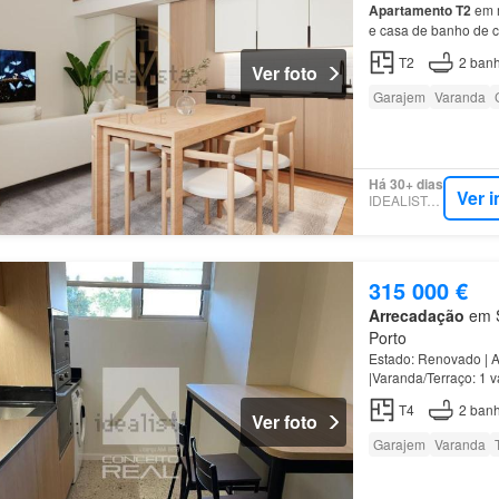
Apartamento
T2
em m
e casa de banho de 
empreendimento situ
T2
2
banh
Ver foto
Garajem
Varanda
Há 30+ dias
Ver 
IDEALISTA.PT
315 000 €
Arrecadação
em S
Porto
Estado: Renovado | A
|Varanda/Terraço: 1 v
Piso
: 1º |Elevador: 
T4
2
banh
Ver foto
Garajem
Varanda