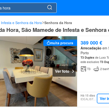
Infesta e Senhora da Hora
Senhora da Hora
da Hora, São Mamede de Infesta e Senhora
389 000 €
muita procura
Arrecadação
em S
Porto
T3
Duplex
de Luxo To
este exclusivo
T3
Dup
Pulido Valente, numa
T3
2
banh
Ver foto
Há 15 dias
Ver 
IDEALISTA.PT