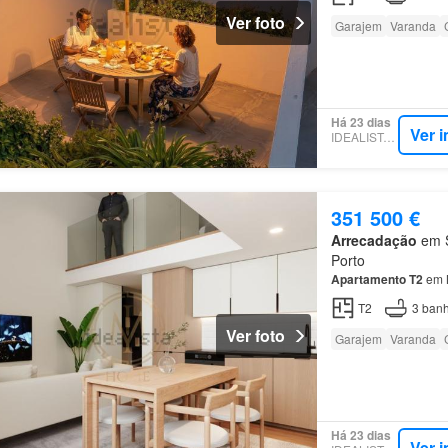
Ver foto
Garajem
Varanda
Há 23 dias
Ver 
IDEALISTA.PT
351 500 €
Arrecadação
em S
Porto
Apartamento
T2
em 
T2
3
banh
Ver foto
Garajem
Varanda
Há 23 dias
Ver 