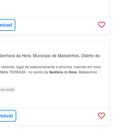
imóvel
enhora da Hora, Município de Matosinhos, Distrito do
varanda, lugar de estacionamento e arrumos, inserido em novo
RBAN TERRAZA - no centro da
Senhora
da
Hora
, Matosinhos
adaptáveis a diferentes estilos de vida Com tipolo…
rea verde
imóvel