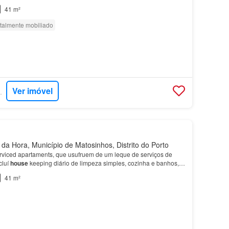
41 m²
talmente mobiliado
Ver imóvel
BILIARIA
a Hora, Município de Matosinhos, Distrito do Porto
erviced apartaments, que usufruem de um leque de serviços de
cluí
house
keeping diário de limpeza simples, cozinha e banhos,
se
keeping semanal de limpeza geral co…
41 m²