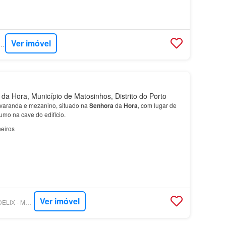
Ver imóvel
ASA - MAISONPORTO
a Hora, Município de Matosinhos, Distrito do Porto
varanda e mezanino, situado na
Senhora
da
Hora
, com lugar de
umo na cave do edifício.
eiros
Ver imóvel
SUPERCASA - CONDELIX - MEDIAÇÃO IMOBILIÁRIA, UNIPESSOAL, LDA