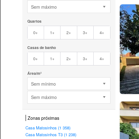
Sem máximo
Quartos
0+
1+
2+
3+
4+
Casas de banho
0+
1+
2+
3+
4+
Área/m²
Sem mínimo
Sem máximo
Zonas próximas
Casa Matosinhos (1 358)
Casa Matosinhos T3 (1 238)