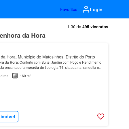
Login
Favoritos
1-30 de
495 vivendas
Senhora da Hora
a Hora, Município de Matosinhos, Distrito do Porto
ra
da
Hora
: Conforto com Suite, Jardim com Poço e Rendimento
sta encantadora
moradia
de tipologia T4, situada na tranquila e
Senhora
da
Hora
.…
eiros
160 m²
 imóvel