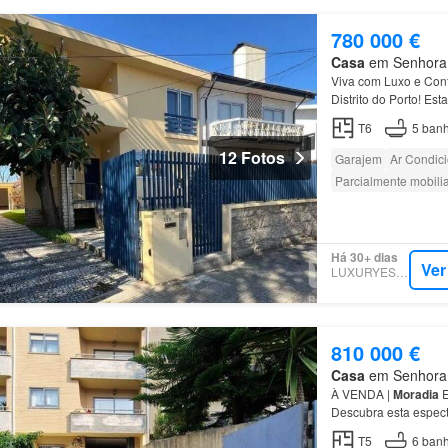
780 000 €
Casa
em Senhora d
Viva com Luxo e Con
Distrito do Porto! Est
uma localização priv
T6
5
banh
12 Fotos
Garajem
Ar Condic
Parcialmente mobili
Há 30+ dias
Ver
LUXURYESTATE
810 000 €
Casa
em Senhora d
À VENDA |
Moradia
E
Descubra esta espec
em
Senhora
da
Hora
T5
6
banh