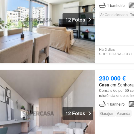
1
banheiro
Ar Condicionado
To
12 Fotos
Há 2 dias
SUPERCASA - GG IMO
230 000 €
Casa
em Senhora d
Constituído por 50 s
referência onde se in
recolha de lixos;
Hou
1
banheiro
12 Fotos
Garajem
Varanda