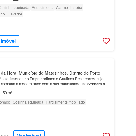
Cozinha equipada
Aquecimento
Alarme
Lareira
ado
Elevador
 imóvel
a Hora, Município de Matosinhos, Distrito do Porto
6º piso, inserido no Empreendimento Caulinos Residences, cujo
ra combina a modernidade com a sustentabilidade, na
Senhora
da
50 m²
ionado
Cozinha equipada
Parcialmente mobiliado
Ver imóvel