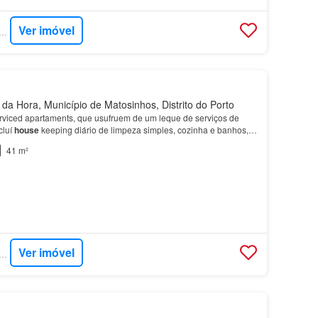
Ver imóvel
RCASA - DILS PORTUGAL
a Hora, Município de Matosinhos, Distrito do Porto
erviced apartaments, que usufruem de um leque de serviços de
cluí
house
keeping diário de limpeza simples, cozinha e banhos,
se
keeping semanal de limpeza geral co…
41 m²
Ver imóvel
RCASA - DILS PORTUGAL