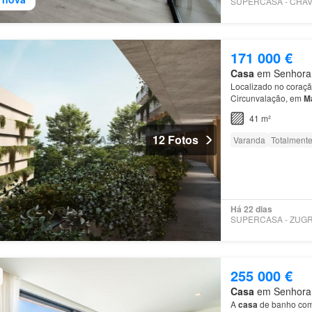
171 000 €
Casa
em Senhora d
Localizado no coração
Circunvalação, em
M
41 m²
12 Fotos
Varanda
Totalmente
Há 22 dias
255 000 €
Casa
em Senhora d
A
casa
de banho comp