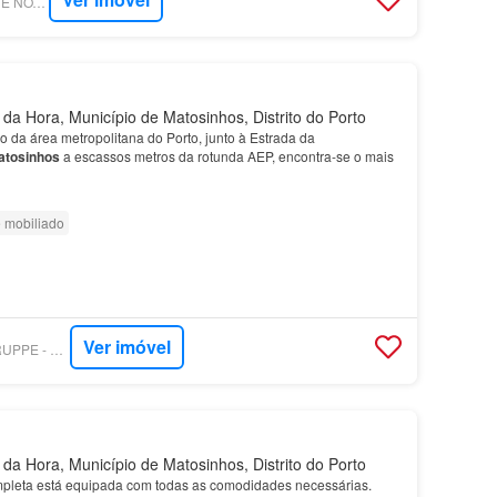
SUPERCASA - CHAVE NOVA - GAIA NORTE
a Hora, Município de Matosinhos, Distrito do Porto
 da área metropolitana do Porto, junto à Estrada da
atosinhos
a escassos metros da rotunda AEP, encontra-se o mais
 mobiliado
Ver imóvel
SUPERCASA - ZUGRUPPE - THE VELVET RETURN
a Hora, Município de Matosinhos, Distrito do Porto
leta está equipada com todas as comodidades necessárias.