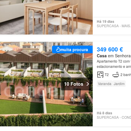
Há 19 dias
SUPERC
349 600 €
muita procura
Casa
em Senhora d
Apartamento T2 com 
estacionamento e arr
T2
2
banh
10 Fotos
Varanda
Jardim
Há 8 dias