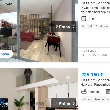
Casa
em Senhora d
A Oporto Metropolita
vai estar mobilada e 
floreiras…
29 m²
12 Fotos
Varanda
Totalmente
Há 11 dias
 nova
225 150 €
Casa
em Senhora d
da
Hora
,
Matosinhos
1
banheiro
Terraço
Área verde
11 Fotos