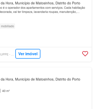
a Hora, Município de Matosinhos, Distrito do Porto
no é o operador dos apartamentos com serviços. Cada habitação
decorada, vai ter limpeza, lavandaria roupas, manutenção,
 mobiliado
Ver imóvel
SUPERCASA - ZUGRUPPE - THE VELVET RETURN
a Hora, Município de Matosinhos, Distrito do Porto
40 m²