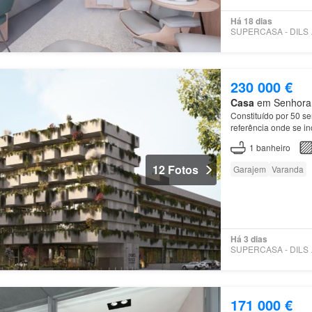
Há 18 dias
SUPE
230 000 €
Casa
em Senhora d
Constituído por 50 s
referência onde se in
recolha de lixos;
Hou
1
banheiro
12 Fotos
Garajem
Varanda
Há 3 dias
SUPE
171 000 €