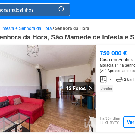
Infesta e Senhora da Hora
Senhora da Hora
enhora da Hora, São Mamede de Infesta e 
750 000 €
Casa
em Senhora d
Moradia
T4 na
Senho
(AL) Apresentamos e
prestigiada zona da
T4
2
banh
12 Fotos
Jardim
Há 30+ dias
Ver
LUXURYESTATE