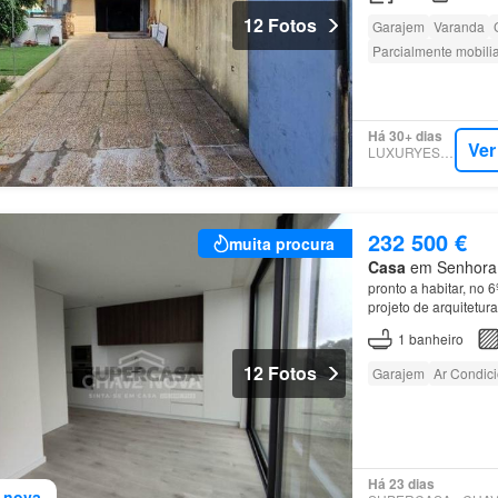
12 Fotos
Garajem
Varanda
Parcialmente mobili
Há 30+ dias
Ver
LUXURYESTATE
232 500 €
muita procura
Casa
em Senhora d
pronto a habitar, no 
projeto de arquitetu
Hora
,
Matosinhos
.…
1
banheiro
12 Fotos
Garajem
Ar Condic
Há 23 dias
 nova