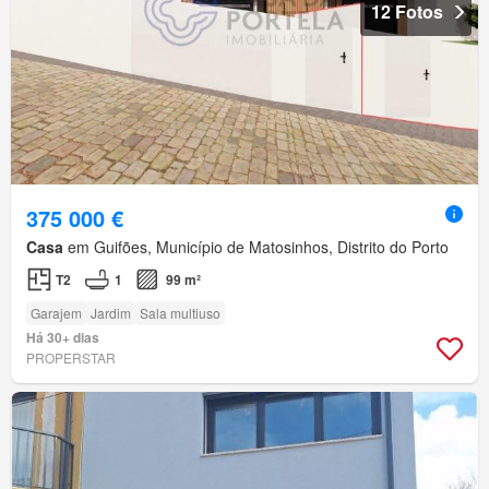
12 Fotos
375 000 €
Casa
em Guifões, Município de Matosinhos, Distrito do Porto
T2
1
99 m²
Garajem
Jardim
Sala multiuso
Há 30+ dias
PROPERSTAR