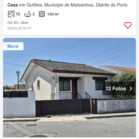
Casa
em Guifões, Município de Matosinhos, Distrito do Porto
T3
2
120 m²
Há 30+ dias
IDEALISTA.PT
Novo
12 Fotos