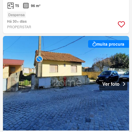
T5
96 m²
Despensa
Há 30+ dias
PROPERSTAR
muita procura
Ver foto