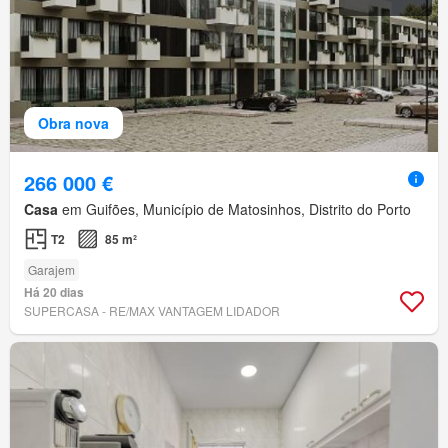
Obra nova
266 000 €
Casa
em Guifões, Município de Matosinhos, Distrito do Porto
T2
85 m²
Garajem
Há 20 dias
SUPERCASA - RE/MAX VANTAGEM LIDADOR