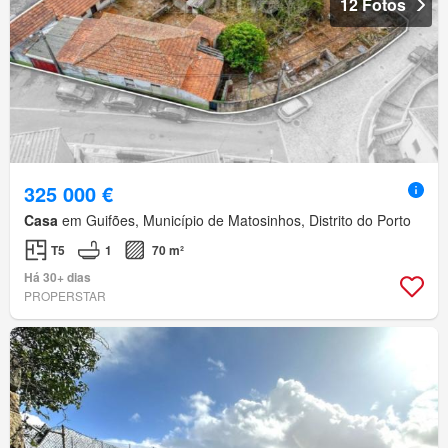
12 Fotos
325 000 €
Casa
em Guifões, Município de Matosinhos, Distrito do Porto
T5
1
70 m²
Há 30+ dias
PROPERSTAR