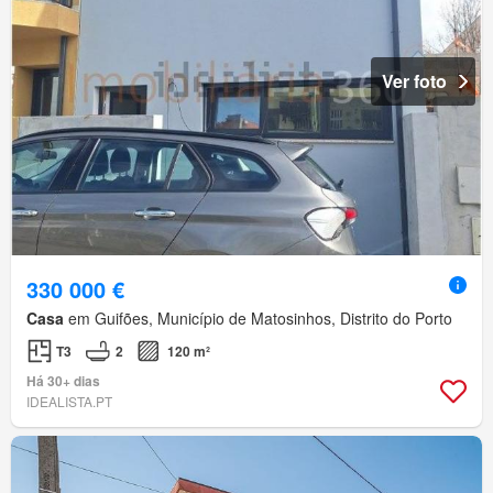
Ver foto
330 000 €
Casa
em Guifões, Município de Matosinhos, Distrito do Porto
T3
2
120 m²
Há 30+ dias
IDEALISTA.PT