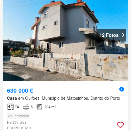
12 Fotos
630 000 €
Casa
em Guifões, Município de Matosinhos, Distrito do Porto
T4
5
294 m²
Aquecimento
Há 30+ dias
PROPERSTAR