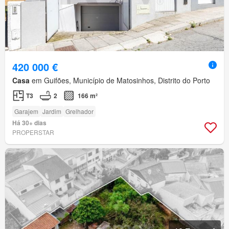
420 000 €
Casa
em Guifões, Município de Matosinhos, Distrito do Porto
T3
2
166 m²
Garajem
Jardim
Grelhador
Há 30+ dias
PROPERSTAR