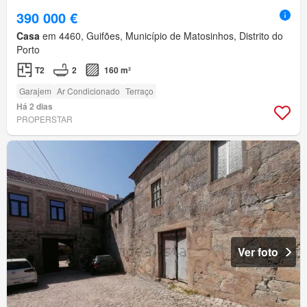
390 000 €
Casa
em 4460, Guifões, Município de Matosinhos, Distrito do
Porto
T2
2
160 m²
Garajem
Ar Condicionado
Terraço
Há 2 dias
PROPERSTAR
Ver foto