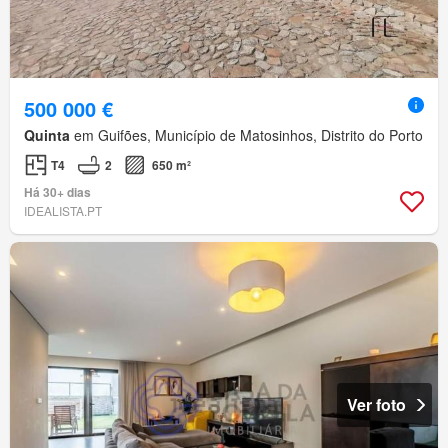
500 000 €
Quinta
em Guifões, Município de Matosinhos, Distrito do Porto
T4
2
650 m²
Há 30+ dias
IDEALISTA.PT
Ver foto