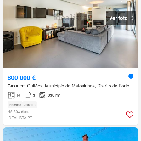
Ver foto
800 000 €
Casa
em Guifões, Município de Matosinhos, Distrito do Porto
T4
3
330 m²
Piscina
Jardim
Há 30+ dias
IDEALISTA.PT