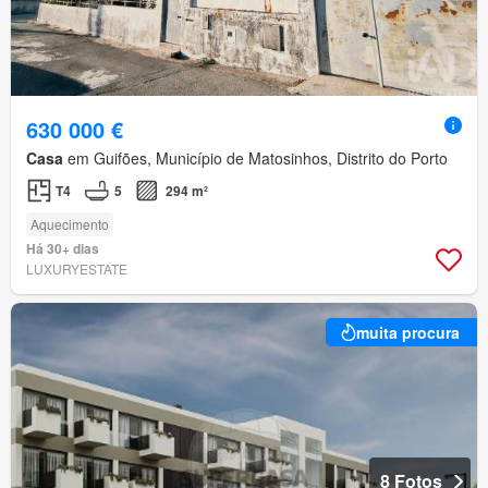
630 000 €
Casa
em Guifões, Município de Matosinhos, Distrito do Porto
T4
5
294 m²
Aquecimento
Há 30+ dias
LUXURYESTATE
muita procura
8 Fotos