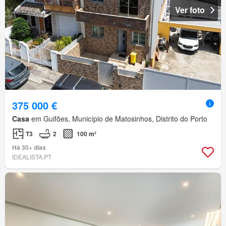
Ver foto
375 000 €
Casa
em Guifões, Município de Matosinhos, Distrito do Porto
T3
2
100 m²
Há 30+ dias
IDEALISTA.PT