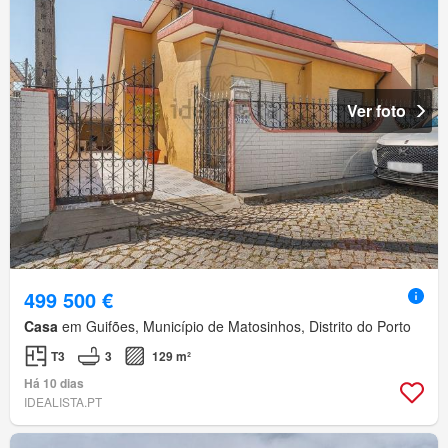
Ver foto
499 500 €
Casa
em Guifões, Município de Matosinhos, Distrito do Porto
T3
3
129 m²
Há 10 dias
IDEALISTA.PT