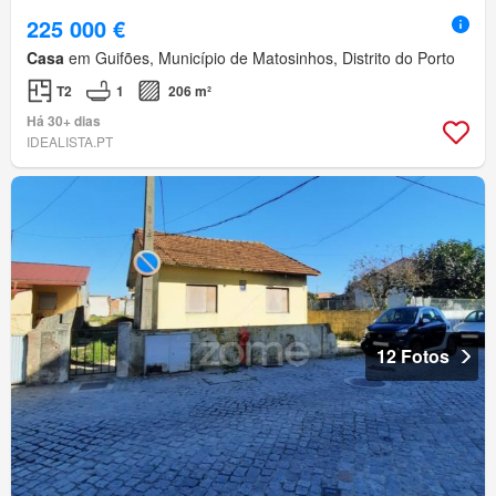
225 000 €
Casa
em Guifões, Município de Matosinhos, Distrito do Porto
T2
1
206 m²
Há 30+ dias
IDEALISTA.PT
12 Fotos