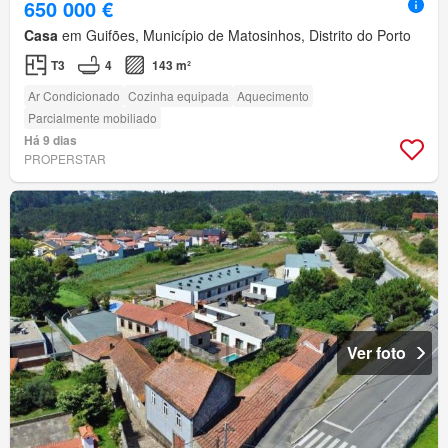
650 000 €
Casa
em Guifões, Município de Matosinhos, Distrito do Porto
T3
4
143 m²
Ar Condicionado
Cozinha equipada
Aquecimento
Parcialmente mobiliado
Há 9 dias
PROPERSTAR
Ver foto