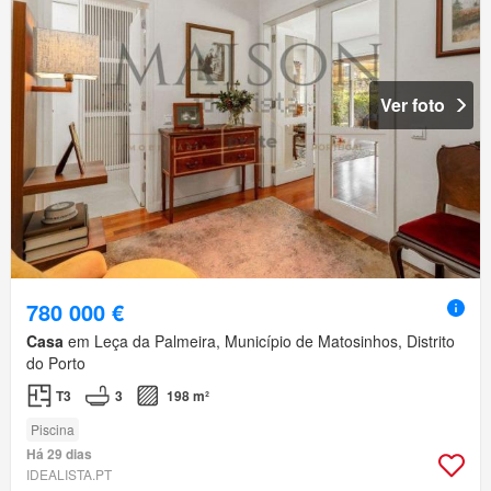
Ver foto
780 000 €
Casa
em Leça da Palmeira, Município de Matosinhos, Distrito
do Porto
T3
3
198 m²
Piscina
Há 29 dias
IDEALISTA.PT