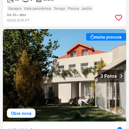
Garajem
Vista panorâmica
Terraço
Piscina
Jardim
Há 30+ dias
IDEALISTA.PT
muita procura
3 Fotos
Obra nova