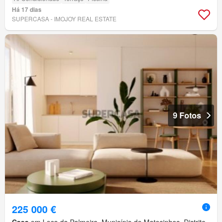
Há 17 dias
SUPERCASA - IMOJOY REAL ESTATE
9 Fotos
225 000 €
Casa
em Leça da Palmeira, Município de Matosinhos, Distrito