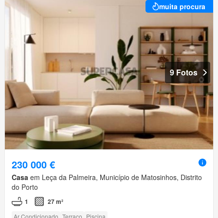
muita procura
9 Fotos
230 000 €
Casa
em Leça da Palmeira, Município de Matosinhos, Distrito
do Porto
1
27 m²
Ar Condicionado
Terraço
Piscina