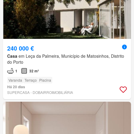
240 000 €
Casa
em Leça da Palmeira, Município de Matosinhos, Distrito
do Porto
1
32 m²
Varanda
Terraço
Piscina
Há 20 dias
SUPERCASA - DOBAIRROIMOBILIÁRIA