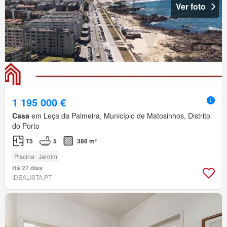
Ver foto
1 195 000 €
Casa
em Leça da Palmeira, Município de Matosinhos, Distrito
do Porto
T5
5
386 m²
Piscina
Jardim
Há 27 dias
IDEALISTA.PT