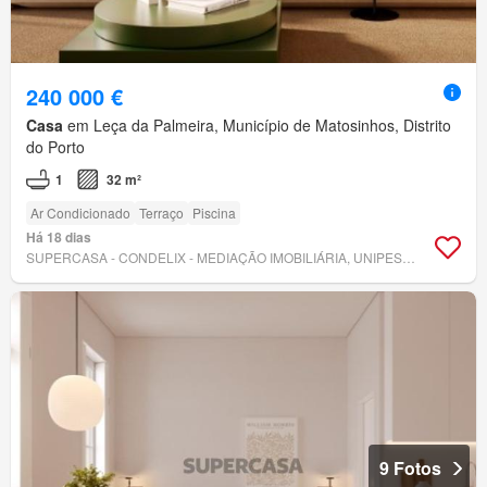
240 000 €
Casa
em Leça da Palmeira, Município de Matosinhos, Distrito
do Porto
1
32 m²
Ar Condicionado
Terraço
Piscina
Há 18 dias
SUPERCASA - CONDELIX - MEDIAÇÃO IMOBILIÁRIA, UNIPESSOAL, LDA
9 Fotos