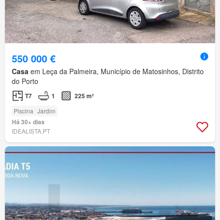
550 000 €
Casa
em Leça da Palmeira, Município de Matosinhos, Distrito
do Porto
T7
1
225 m²
Piscina
Jardim
Há 30+ dias
IDEALISTA.PT