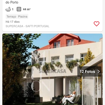
do Porto
1
44 m²
Terraço
Piscina
Há 17 dias
SUPERCASA - SAFTI PORTUGAL
12 Fotos