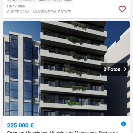
Há 17 dias
SUPERCASA - IMMOPO REAL ESTATE
2 Fotos
225 000 €
Casa
em Matosinhos, Município de Matosinhos, Distrito do