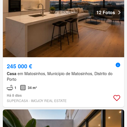
12 Fotos
245 000 €
Casa
em Matosinhos, Município de Matosinhos, Distrito do
Porto
1
34 m²
Há 8 dias
SUPERCASA - IMOJOY REAL ESTATE