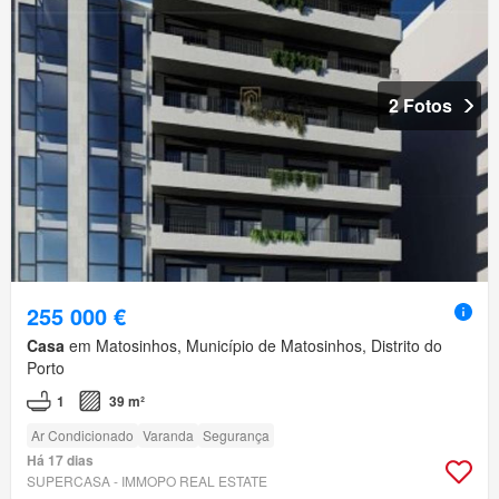
2 Fotos
255 000 €
Casa
em Matosinhos, Município de Matosinhos, Distrito do
Porto
1
39 m²
Ar Condicionado
Varanda
Segurança
Há 17 dias
SUPERCASA - IMMOPO REAL ESTATE