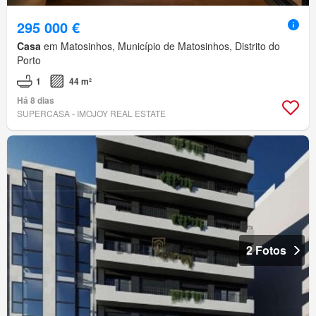
295 000 €
Casa
em Matosinhos, Município de Matosinhos, Distrito do
Porto
1
44 m²
Há 8 dias
SUPERCASA - IMOJOY REAL ESTATE
2 Fotos