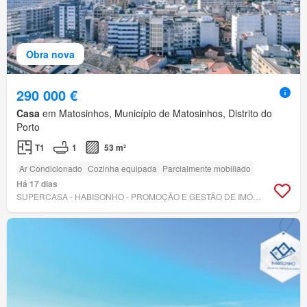
Obra nova
290 000 €
Casa
em Matosinhos, Município de Matosinhos, Distrito do
Porto
T1
1
53 m²
Ar Condicionado
Cozinha equipada
Parcialmente mobiliado
Há 17 dias
SUPERCASA - HABISONHO - PROMOÇÃO E GESTÃO DE IMÓVEIS, LDA