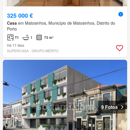
325 000 €
Casa
em Matosinhos, Município de Matosinhos, Distrito do
Porto
T1
1
73 m²
Há 17 dias
SUPERCASA - GRUPO MÉRITO
9 Fotos