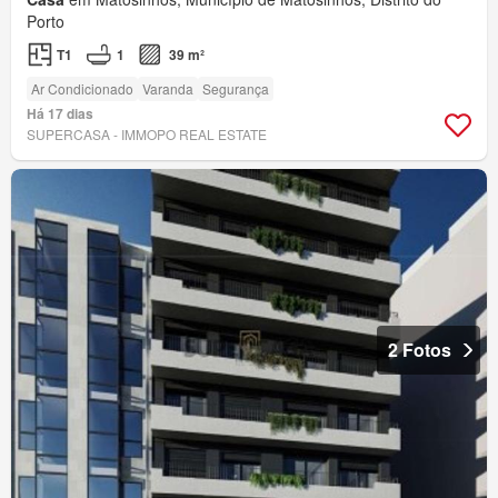
Porto
T1
1
39 m²
Ar Condicionado
Varanda
Segurança
Há 17 dias
SUPERCASA - IMMOPO REAL ESTATE
2 Fotos