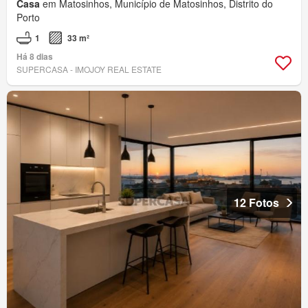
Casa
em Matosinhos, Município de Matosinhos, Distrito do
Porto
1
33 m²
Há 8 dias
SUPERCASA - IMOJOY REAL ESTATE
12 Fotos