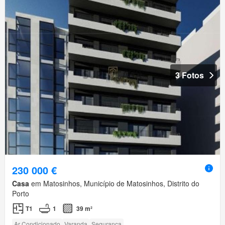
3 Fotos
230 000 €
Casa
em Matosinhos, Município de Matosinhos, Distrito do
Porto
T1
1
39 m²
Ar Condicionado
Varanda
Segurança