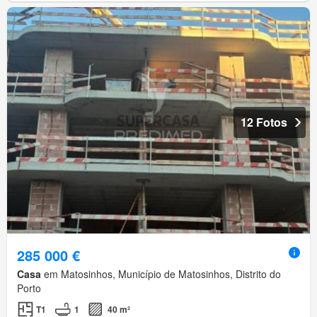
12 Fotos
285 000 €
Casa
em Matosinhos, Município de Matosinhos, Distrito do
Porto
T1
1
40 m²