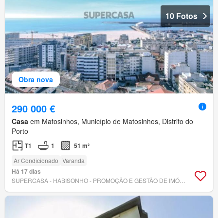
10 Fotos
Obra nova
290 000 €
Casa
em Matosinhos, Município de Matosinhos, Distrito do
Porto
T1
1
51 m²
Ar Condicionado
Varanda
Há 17 dias
SUPERCASA - HABISONHO - PROMOÇÃO E GESTÃO DE IMÓVEIS, LDA