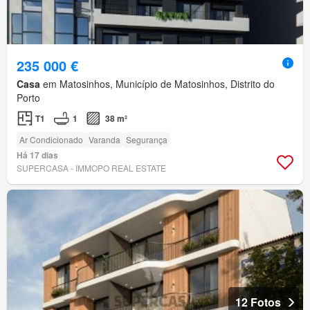
235 000 €
Casa
em Matosinhos, Município de Matosinhos, Distrito do
Porto
T1
1
38 m²
Ar Condicionado
Varanda
Segurança
Há 17 dias
SUPERCASA - IMMOPO REAL ESTATE
12 Fotos