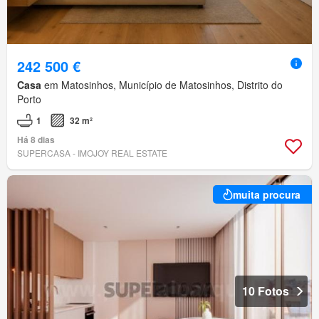
242 500 €
Casa
em Matosinhos, Município de Matosinhos, Distrito do
Porto
1
32 m²
Há 8 dias
SUPERCASA - IMOJOY REAL ESTATE
muita procura
10 Fotos