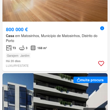
800 000 €
Casa
em Matosinhos, Município de Matosinhos, Distrito do
Porto
T3
3
168 m²
Garajem
Jardim
Há 20 dias
LUXURYESTATE
muita procura