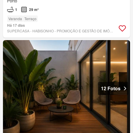
Porto
1
29 m²
Varanda
Terraço
Há 17 dias
SUPERCASA - HABISONHO - PROMOÇÃO E GESTÃO DE IMÓVEIS, LDA
12 Fotos