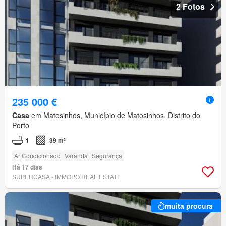
2 Fotos
235 000 €
Casa
em Matosinhos, Município de Matosinhos, Distrito do
Porto
1
39 m²
Ar Condicionado
Varanda
Segurança
Há 17 dias
SUPERCASA - IMMOPO REAL ESTATE
muita procura