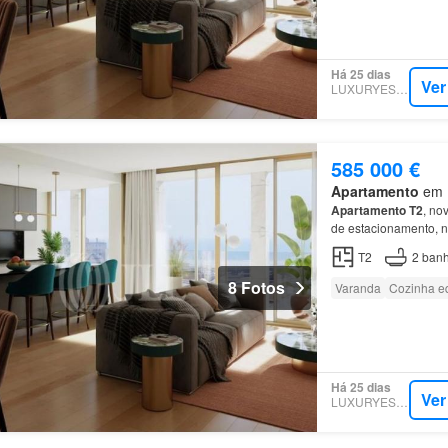
Há 25 dias
Ver
LUXURYESTATE
585 000 €
Apartamento
em M
Apartamento
T2
, no
de estacionamento, 
apartamentos
de tip
T2
2
banh
8 Fotos
Varanda
Cozinha e
Há 25 dias
Ver
LUXURYESTATE