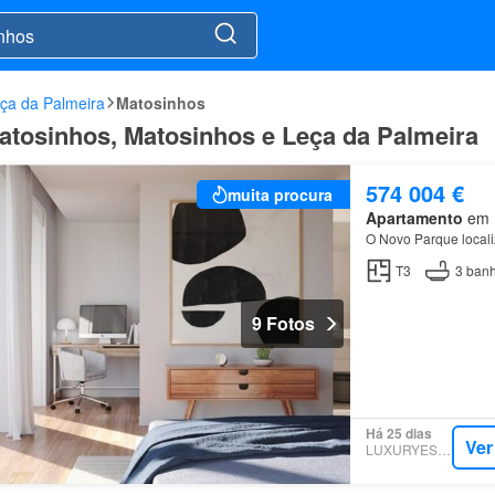
ça da Palmeira
Matosinhos
atosinhos, Matosinhos e Leça da Palmeira
574 004 €
muita procura
Apartamento
em M
O Novo Parque locali
T3
3
banh
9 Fotos
Há 25 dias
Ver
LUXURYESTATE