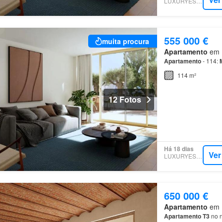
LUXURYESTATE
555 000 €
muita procura
Apartamento
em M
Apartamento
- 114:
114 m²
12 Fotos
Há 18 dias
Ver
LUXURYESTATE
650 000 €
Apartamento
em M
Apartamento
T3
no n