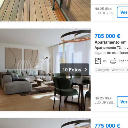
Há 25 dias
Ver
LUXURYESTATE
785 000 €
Apartamento
em M
Apartamento
T3
, no
lugares de estacion
tipologias T0, T1,
T2
T3
3
banh
10 Fotos
Garajem
Varanda
Há 25 dias
Ver
LUXURYESTATE
775 000 €