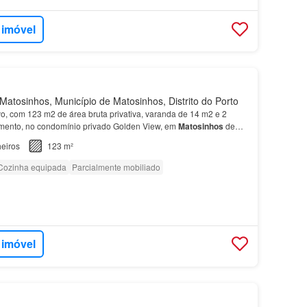
 imóvel
atosinhos, Município de Matosinhos, Distrito do Porto
vo, com 123 m2 de área bruta privativa, varanda de 14 m2 e 2
amento, no condomínio privado Golden View, em
Matosinhos
de
e
T3
, com áreas interiores de 40 m2 a 129 m2.…
eiros
123 m²
Cozinha equipada
Parcialmente mobiliado
 imóvel