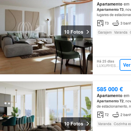
Apartamento
em M
Apartamento
T3
, no
lugares de estacion
tipologias T0, T1,
T2
T3
3
banh
10 Fotos
Garajem
Varanda
Há 25 dias
Ver
LUXURYESTATE
585 000 €
Apartamento
em M
Apartamento
T2
, no
de estacionamento, 
T0, T1,
T2
e
T3
, com 
T2
2
banh
10 Fotos
Varanda
Cozinha e