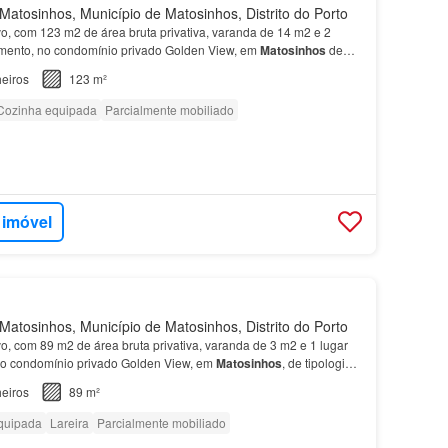
atosinhos, Município de Matosinhos, Distrito do Porto
vo, com 123 m2 de área bruta privativa, varanda de 14 m2 e 2
amento, no condomínio privado Golden View, em
Matosinhos
de
e
T3
, com áreas interiores de 40 m2 a 129 m2.…
eiros
123 m²
Cozinha equipada
Parcialmente mobiliado
 imóvel
atosinhos, Município de Matosinhos, Distrito do Porto
vo, com 89 m2 de área bruta privativa, varanda de 3 m2 e 1 lugar
no condomínio privado Golden View, em
Matosinhos
, de tipologias
áreas interiores de 40 m2 a 129 m2.…
eiros
89 m²
quipada
Lareira
Parcialmente mobiliado