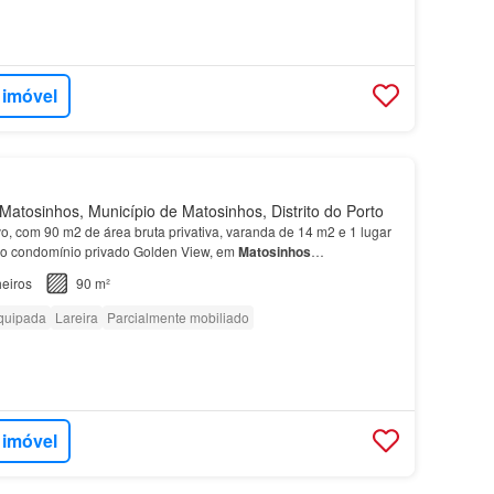
 imóvel
atosinhos, Município de Matosinhos, Distrito do Porto
vo, com 90 m2 de área bruta privativa, varanda de 14 m2 e 1 lugar
no condomínio privado Golden View, em
Matosinhos
ologias T0, T1,
T2
,
T3
e
T4
, com áreas interiores de 4…
eiros
90 m²
quipada
Lareira
Parcialmente mobiliado
 imóvel