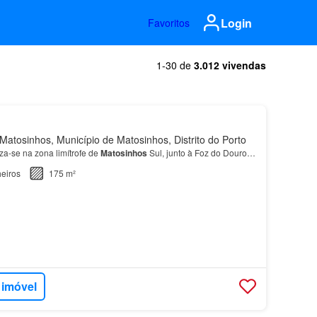
Login
Favoritos
1-30 de
3.012 vivendas
atosinhos, Município de Matosinhos, Distrito do Porto
za-se na zona limítrofe de
Matosinhos
Sul, junto à Foz do Douro…
eiros
175 m²
 imóvel