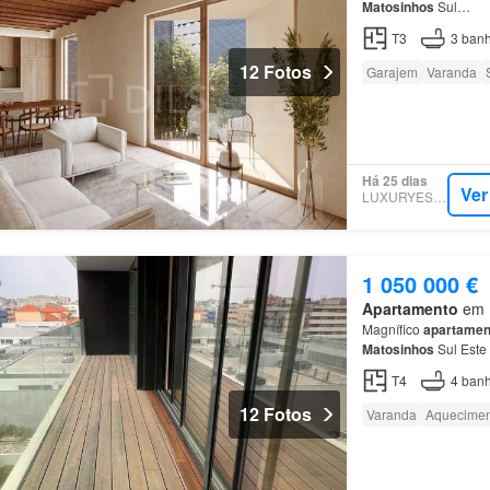
Matosinhos
Sul…
T3
3
banh
12 Fotos
Garajem
Varanda
Há 25 dias
Ver
LUXURYESTATE
1 050 000 €
Apartamento
em M
Magnífico
apartamen
Matosinhos
Sul Este
condomínio contempl
T4
4
banh
12 Fotos
Varanda
Aquecimen