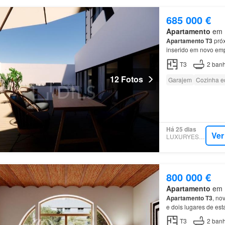
685 000 €
Apartamento
em M
Apartamento
T3
próx
inserido em novo em
T3
2
banh
12 Fotos
Garajem
Cozinha e
Há 25 dias
Ver
LUXURYESTATE
800 000 €
Apartamento
em M
Apartamento
T3
, no
e dois lugares de es
das principais aveni
T3
2
banh