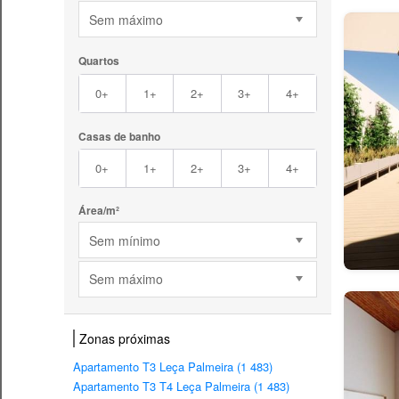
Sem máximo
Quartos
0+
1+
2+
3+
4+
Casas de banho
0+
1+
2+
3+
4+
Área/m²
Sem mínimo
Sem máximo
Zonas próximas
Apartamento T3 Leça Palmeira (1 483)
Apartamento T3 T4 Leça Palmeira (1 483)