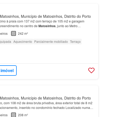
atosinhos, Município de Matosinhos, Distrito do Porto
imo à praia com 137 m2 com terraço de 105 m2 e garagem
preendimento no centro de
Matosinhos
, junto ao Metro…
eiros
242 m²
quipada
Aquecimento
Parcialmente mobiliado
Terraço
 imóvel
atosinhos, Município de Matosinhos, Distrito do Porto
vo, com 108 m2 de área bruta privativa, área exterior total de 8 m2
tacionamento, inserido no condomínio fechado Localizado numa
das de
Matosinhos
…
eiros
208 m²