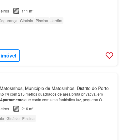
eiros
111 m²
Segurança
Ginásio
Piscina
Jardim
 imóvel
atosinhos, Município de Matosinhos, Distrito do Porto
to
T4
com 215 metros quadrados de área bruta privativa, em
Apartamento
que conta com uma fantástica luz, pequena O
a uma localização privilegiada em
Matosinhos
, a pouc…
eiros
216 m²
to
Ginásio
Piscina