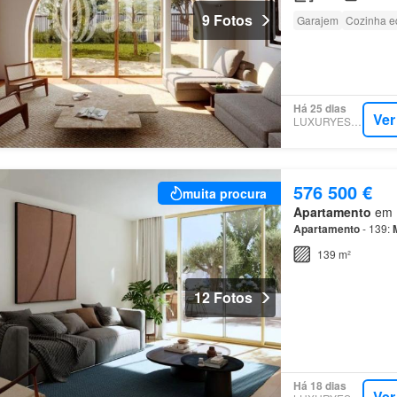
9 Fotos
Garajem
Cozinha e
Há 25 dias
Ver
LUXURYESTATE
576 500 €
muita procura
Apartamento
em M
Apartamento
- 139:
139 m²
12 Fotos
Há 18 dias
Ver