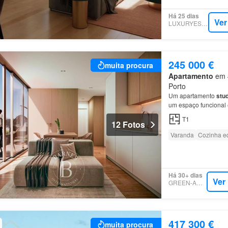
Há 25 dias
Ver
LUXURYESTATE
245 000 €
muita procura
Apartamento
em 4
Porto
Um apartamento
stud
um espaço funcional 
T1
12 Fotos
Varanda
Cozinha e
Há 30+ dias
Ver
GREEN-ACRES
417 300 €
muita procura