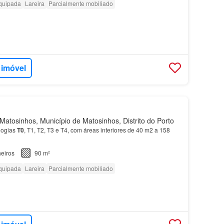
quipada
Lareira
Parcialmente mobiliado
 imóvel
atosinhos, Município de Matosinhos, Distrito do Porto
logias
T0
, T1, T2, T3 e T4, com áreas interiores de 40 m2 a 158
eiros
90 m²
quipada
Lareira
Parcialmente mobiliado