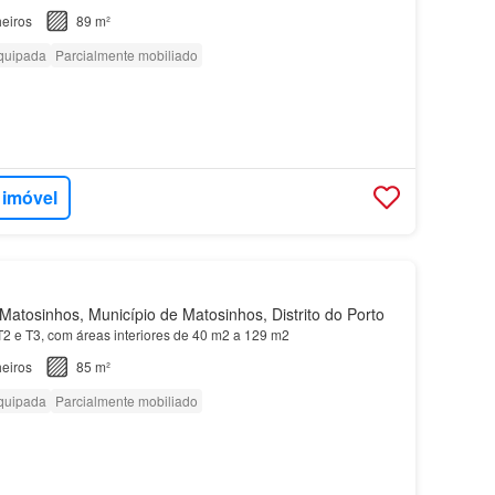
eiros
89 m²
quipada
Parcialmente mobiliado
 imóvel
atosinhos, Município de Matosinhos, Distrito do Porto
 T2 e T3, com áreas interiores de 40 m2 a 129 m2
eiros
85 m²
quipada
Parcialmente mobiliado