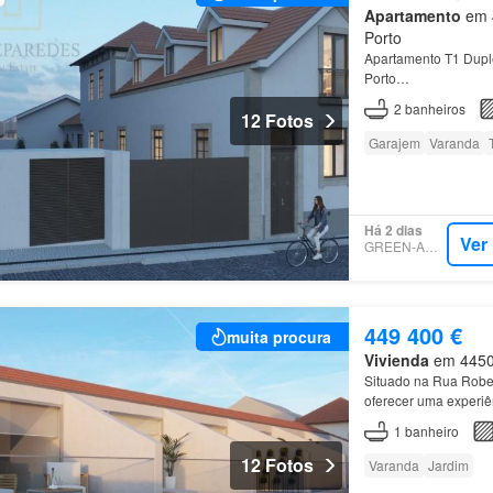
Apartamento
em 4
Porto
Apartamento T1 Duple
Porto…
2
banheiros
12 Fotos
Garajem
Varanda
Há 2 dias
Ver
GREEN-ACRES
449 400 €
muita procura
Vivienda
em 4450,
Situado na Rua Robe
oferecer uma experiên
Disponíveis 
T0
, T1
1
banheiro
12 Fotos
Varanda
Jardim