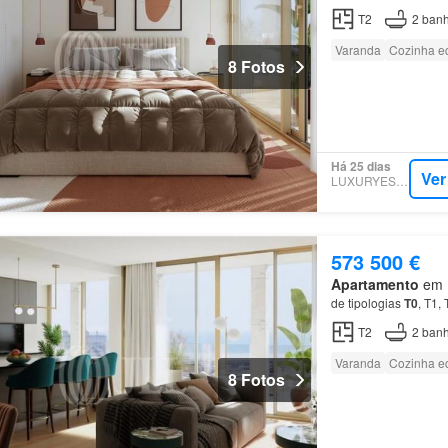
T2
2
banh
Varanda
Cozinha e
8 Fotos
Há 25 dias
Ver
LUXURYESTATE
573 500 €
Apartamento
em M
de tipologias
T0
, T1,
T2
2
banh
Varanda
Cozinha e
8 Fotos