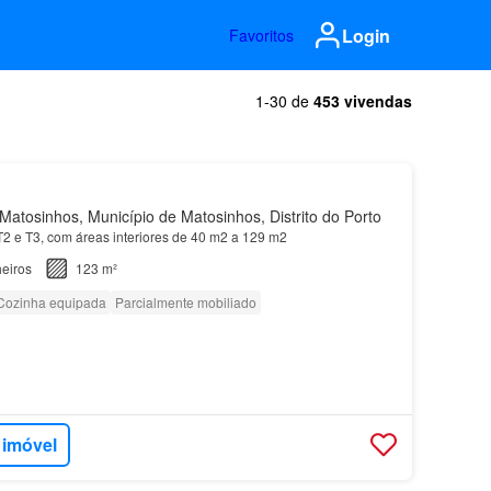
Login
Favoritos
1-30 de
453 vivendas
atosinhos, Município de Matosinhos, Distrito do Porto
 T2 e T3, com áreas interiores de 40 m2 a 129 m2
eiros
123 m²
Cozinha equipada
Parcialmente mobiliado
 imóvel