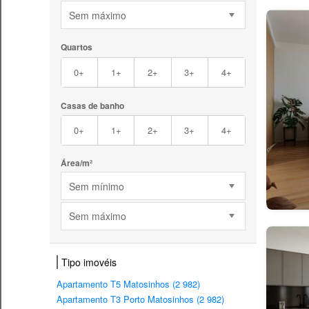
Sem máximo
Quartos
0+
1+
2+
3+
4+
Casas de banho
0+
1+
2+
3+
4+
Área/m²
Sem mínimo
Sem máximo
Tipo imovéis
Apartamento T5 Matosinhos (2 982)
Apartamento T3 Porto Matosinhos (2 982)