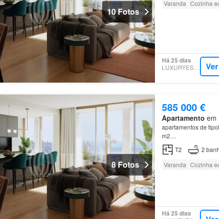
Varanda
Cozinha e
10 Fotos
Há 25 dias
Ver
LUXURYESTATE
585 000 €
Apartamento
em M
apartamentos de tipo
m2…
T2
2
banh
8 Fotos
Varanda
Cozinha e
Há 25 dias