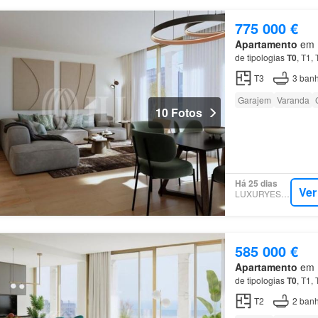
775 000 €
Apartamento
em M
de tipologias
T0
, T1,
T3
3
banh
Garajem
Varanda
10 Fotos
Há 25 dias
Ver
LUXURYESTATE
585 000 €
Apartamento
em M
de tipologias
T0
, T1,
T2
2
banh