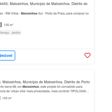
450, Matosinhos, Município de Matosinhos, Distrito do
x - RM Villas -
Matosinhos
Sul - Perto da Praia, para comprar no
135 m²
Terraço
Jardim
 imóvel
 Matosinhos, Município de Matosinhos, Distrito do Porto
rto Ivens 68, em
Matosinhos
, este projeto foi concebido para
cia de 'urban villa' mais privacidade, mais conforto TIPOLOGIAS
, T1 Duplex e T2 Duplex Destaque para as…
105 m²