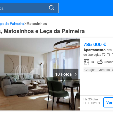
ça da Palmeira
Matosinhos
, Matosinhos e Leça da Palmeira
785 000 €
Apartamento
em M
de tipologias
T0
, T1,
T3
3
banh
Garajem
Varanda
10 Fotos
Há 25 dias
Ver
LUXURYESTATE