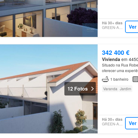
Há 30+ dias
Ver
GREEN-ACRES
342 400 €
Vivienda
em 4450,
Situado na Rua Robe
oferecer uma experiên
Disponíveis 
T0
, T1
1
banheiro
12 Fotos
Varanda
Jardim
Há 30+ dias
Ver
GREEN-ACRES