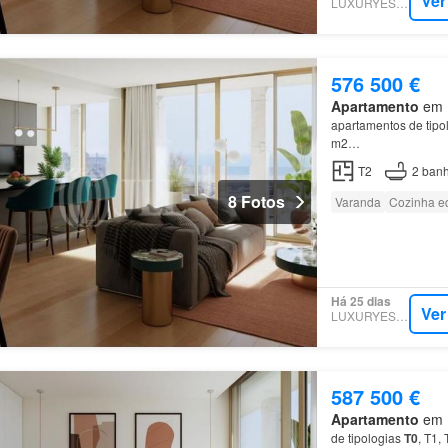
Ver
LUXURYESTATE
576 500 €
Apartamento
em M
apartamentos de tipo
m2…
T2
2
banh
8 Fotos
Varanda
Cozinha e
Há 25 dias
Ver
LUXURYESTATE
587 500 €
Apartamento
em M
de tipologias
T0
, T1,