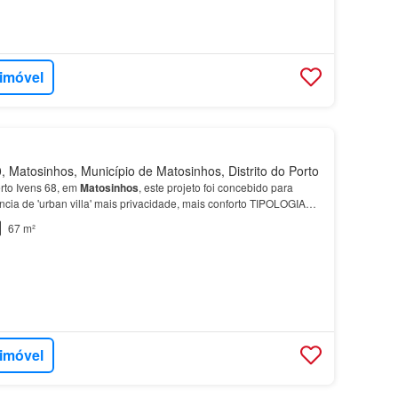
 imóvel
 Matosinhos, Município de Matosinhos, Distrito do Porto
rto Ivens 68, em
Matosinhos
, este projeto foi concebido para
cia de 'urban villa' mais privacidade, mais conforto TIPOLOGIAS
, T1 Duplex e T2 Duplex Destaque para as…
67 m²
 imóvel